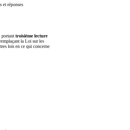
es et réponses
n portant
troisième lecture
remplaçant la Loi sur les
tres lois en ce qui concerne
.