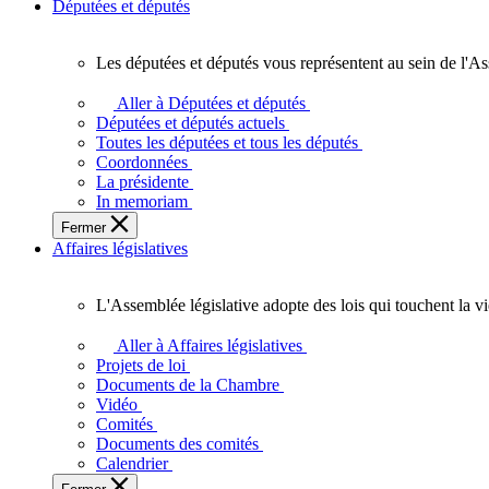
Députées et députés
Les députées et députés vous représentent au sein de l'As
Les
députées
Aller à Députées et députés
et
Députées et députés actuels
députés
Toutes les députées et tous les députés
vous
Coordonnées
représentent
La présidente
au
In memoriam
sein
Fermer
de
Affaires législatives
l'Assemblée
législative
de
L'Assemblée législative adopte des lois qui touchent la v
l'Ontario.
L'Assemblée
législative
Aller à Affaires législatives
adopte
Projets de loi
des
Documents de la Chambre
lois
Vidéo
qui
Comités
touchent
Documents des comités
la
Calendrier
vie