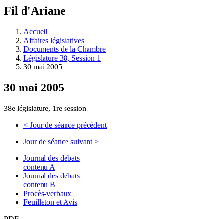
à
Fil d'Ariane
découvrir
à
l'Assemblée
Accueil
législative.
Affaires législatives
Documents de la Chambre
Législature 38, Session 1
30 mai 2005
30 mai 2005
38e législature, 1re session
<
Jour de séance précédent
Jour de séance suivant
>
Journal des débats
contenu A
Journal des débats
contenu B
Procès-verbaux
Feuilleton et Avis
PDF