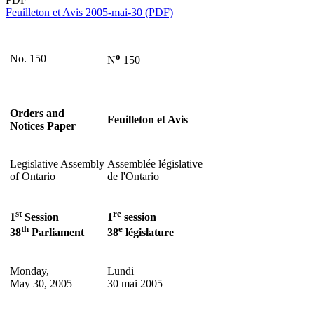
Feuilleton et Avis 2005-mai-30 (PDF)
o
No. 150
N
150
Orders and
Feuilleton et Avis
Notices Paper
Legislative Assembly
Assemblée législative
of Ontario
de l'Ontario
st
re
1
Session
1
session
th
e
38
Parliament
38
législature
Monday,
Lundi
May 30, 2005
30 mai 2005