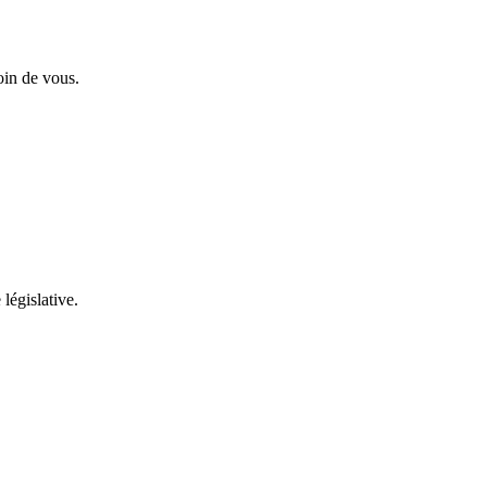
oin de vous.
 législative.