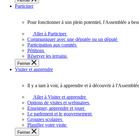
Fermer
des
Participer
Ontariennes
et
Ontariens.
Pour fonctionner à son plein potentiel, l'Assemblée a bes
Pour
fonctionner
Aller à Participer
à
Communiquer avec une députée ou un député
son
Participation aux comités
plein
Pétitions
potentiel,
Réserver les terrains
l'Assemblée
Fermer
a
Visiter et apprendre
besoin
de
vous.
Il y a tant à voir, à apprendre et à découvrir à l'Assemblée
Il
y
Aller à Visiter et apprendre
a
Options de visites et webinaires
tant
Enseigner, apprendre et jouer
à
Le parlement et le gouvernement
voir,
Groupes scolaires
à
Planifier votre visite
apprendre
Fermer
et