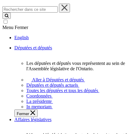
Rechercher
dans
ce
site
Menu
Fermer
English
Députées et députés
Les députées et députés vous représentent au sein de
Les
l'Assemblée législative de l'Ontario.
députées
et
Aller à Députées et députés
députés
Députées et députés actuels
vous
Toutes les députées et tous les députés
représentent
Coordonnées
au
La présidente
sein
In memoriam
de
Fermer
l'Assemblée
Affaires législatives
législative
de
l'Ontario.