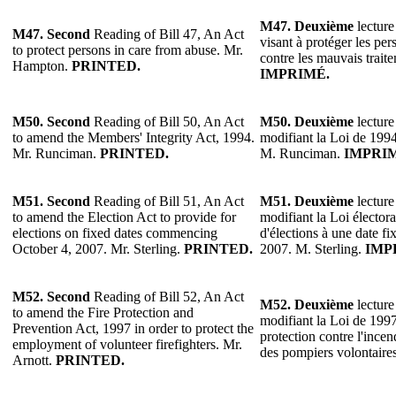
M47.
Deuxième
lecture
M47.
Second
Reading of Bill 47, An Act
visant à protéger les pe
to protect persons in care from abuse. Mr.
contre les mauvais trai
Hampton.
PRINTED.
IMPRIMÉ.
M50. Second
Reading of Bill 50, An Act
M50.
Deuxième
lecture
to amend the Members' Integrity Act, 1994.
modifiant la Loi de 1994 
Mr. Runciman.
PRINTED.
M. Runciman.
IMPRI
M51. Second
Reading of Bill 51, An Act
M51.
Deuxième
lecture
to amend the Election Act to provide for
modifiant la Loi électora
elections on fixed dates commencing
d'élections à une date f
October 4, 2007. Mr. Sterling.
PRINTED.
2007. M. Sterling.
IMP
M52. Second
Reading of Bill 52, An Act
M52.
Deuxième
lecture
to amend the Fire Protection and
modifiant la Loi de 1997 
Prevention Act, 1997 in order to protect the
protection contre l'incen
employment of volunteer firefighters. Mr.
des pompiers volontaire
Arnott.
PRINTED.