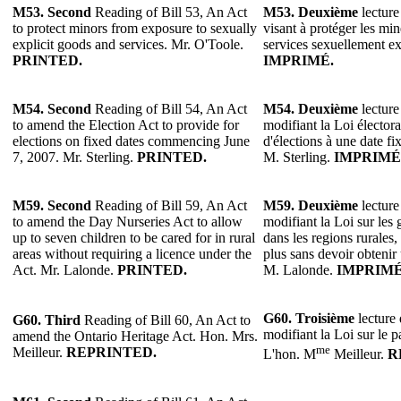
M53. Second
Reading of Bill 53, An Act
M53.
Deuxième
lecture
to protect minors from exposure to sexually
visant à protéger les min
explicit goods and services. Mr. O'Toole.
services sexuellement ex
PRINTED.
IMPRIMÉ.
M54. Second
Reading of Bill 54, An Act
M54.
Deuxième
lecture
to amend the Election Act to provide for
modifiant la Loi électora
elections on fixed dates commencing June
d'élections à une date f
7, 2007. Mr. Sterling.
PRINTED.
M. Sterling.
IMPRIMÉ
M59. Second
Reading of Bill 59, An Act
M59.
Deuxième
lecture
to amend the Day Nurseries Act to allow
modifiant la Loi sur les g
up to seven children to be cared for in rural
dans les regions rurales,
areas without requiring a licence under the
plus sans devoir obtenir
Act. Mr. Lalonde.
PRINTED.
M. Lalonde.
IMPRIMÉ
G60. Troisième
lecture 
G60. Third
Reading of Bill 60, An Act to
modifiant la Loi sur le p
amend the Ontario Heritage Act. Hon. Mrs.
me
Meilleur.
REPRINTED.
L'hon. M
Meilleur.
R