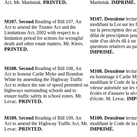
Act. Mr. Martiniuk.
PRINTED.
Martiniuk.
IMPRIMÉ.
M107.
Deuxième
lectur
M107.
Second
Reading of Bill 107, An
modifiant la Loi sur les 
Act to amend the Trustee Act and the
sur la prescription des a
Limitations Act, 2002 with respect to a
délai de prescription pou
limitation period for actions for wrongful
suite d'un décès dû à un 
death and other estate matters. Mr. Klees.
questions relatives au p
PRINTED.
IMPRIMÉ.
M108. Second
Reading of Bill 108, An
M108.
Deuxième
lectur
Act to honour Carlie Myke and Brandon
en hommage à Carlie M
White by amending the Highway Traffic
modifiant le Code de la r
Act to reduce the rate of speed permitted on
vitesse autorisée sur les
highways surrounding schools and to
écoles et d'assurer la sé
ensure traffic safety in school zones. Mr.
d'école. M. Levac.
IMP
Levac.
PRINTED.
M109.
Second
Reading of Bill 109, An
M109.
Deuxième
lectur
Act to amend the Highway Traffic Act. Mr.
modifiant le Code de la 
Levac.
PRINTED.
IMPRIMÉ.