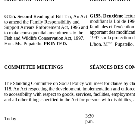
G155. Deuxième
lectur
G155. Second
Reading of Bill 155, An Act
modifiant la Loi de 1996
to amend the Family Responsibility and
familiales et l'exécution
Support Arrears Enforcement Act, 1996 and
apportant des modificati
to make consequential amendments to the
1997 sur la protection d
Fish and Wildlife Conservation Act, 1997.
me
Hon. Ms. Pupatello.
PRINTED.
L'hon. M
. Pupatello.
COMMITTEE MEETINGS
SÉANCES DES CO
The Standing Committee on Social Policy will meet for clause by clau
118, An Act respecting the development, implementation and enforce
to accessibility with respect to goods, services, facilities, employm
and all other things specified in the Act for persons with disabilities, 
3:30
Today
p.m.