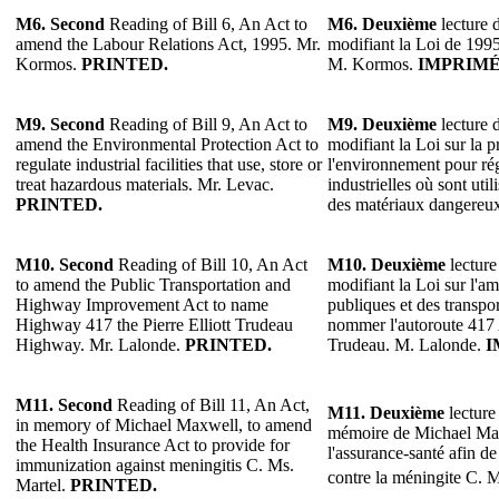
M6.
Second
Reading of Bill 6, An Act to
M6.
Deuxième
lecture d
amend the Labour Relations Act, 1995. Mr.
modifiant la Loi de 1995 
Kormos.
PRINTED.
M. Kormos.
IMPRIMÉ
M9.
Second
Reading of Bill 9, An Act to
M9.
Deuxième
lecture d
amend the Environmental Protection Act to
modifiant la Loi sur la p
regulate industrial facilities that use, store or
l'environnement pour rég
treat hazardous materials. Mr. Levac.
industrielles où sont util
PRINTED.
des matériaux dangereu
M10.
Second
Reading of Bill 10, An Act
M10.
Deuxième
lecture
to amend the Public Transportation and
modifiant la Loi sur l'
Highway Improvement Act to name
publiques et des transp
Highway 417 the Pierre Elliott Trudeau
nommer l'autoroute 417 A
Highway. Mr. Lalonde.
PRINTED.
Trudeau. M. Lalonde.
I
M11.
Second
Reading of Bill 11, An Act,
M11.
Deuxième
lecture 
in memory of Michael Maxwell, to amend
mémoire de Michael Max
the Health Insurance Act to provide for
l'assurance-santé afin d
immunization against meningitis C. Ms.
contre la méningite C. 
Martel.
PRINTED.