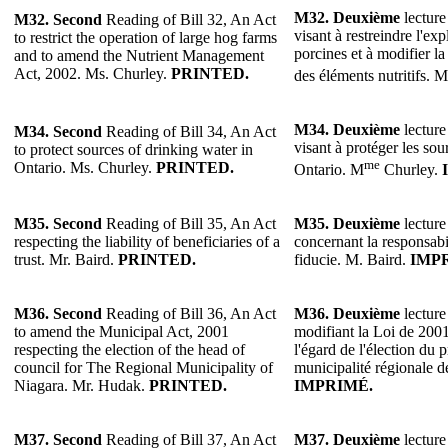
M32.
Deuxième
lecture
M32.
Second
Reading of Bill 32, An Act
visant à restreindre l'ex
to restrict the operation of large hog farms
porcines et à modifier la
and to amend the Nutrient Management
Act, 2002. Ms. Churley.
PRINTED.
des éléments nutritifs. M
M34.
Deuxième
lecture
M34.
Second
Reading of Bill 34, An Act
visant à protéger les sou
to protect sources of drinking water in
me
Ontario. Ms. Churley.
PRINTED.
Ontario. M
Churley.
M35.
Second
Reading of Bill 35, An Act
M35.
Deuxième
lecture
respecting the liability of beneficiaries of a
concernant la responsabil
trust. Mr. Baird.
PRINTED.
fiducie. M. Baird.
IMP
M36.
Second
Reading of Bill 36, An Act
M36.
Deuxième
lecture
to amend the Municipal Act, 2001
modifiant la Loi de 2001
respecting the election of the head of
l'égard de l'élection du 
council for The Regional Municipality of
municipalité régionale 
Niagara. Mr. Hudak.
PRINTED.
IMPRIMÉ.
M37.
Second
Reading of Bill 37, An Act
M37.
Deuxième
lecture