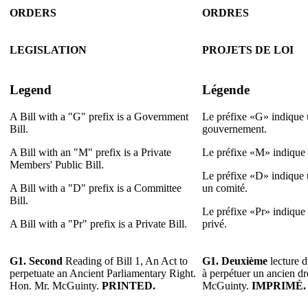
ORDERS
ORDRES
LEGISLATION
PROJETS DE LOI
Legend
Légende
A Bill with a "G" prefix is a Government
Le préfixe «G» indique u
Bill.
gouvernement.
A Bill with an "M" prefix is a Private
Le préfixe «M» indique u
Members' Public Bill.
Le préfixe «D» indique u
A Bill with a "D" prefix is a Committee
un comité.
Bill.
Le préfixe «Pr» indique u
A Bill with a "Pr" prefix is a Private Bill.
privé.
G1. Second
Reading of Bill 1, An Act to
G1. Deuxième
lecture d
perpetuate an Ancient Parliamentary Right.
à perpétuer un ancien dr
Hon. Mr. McGuinty.
PRINTED.
McGuinty.
IMPRIMÉ.