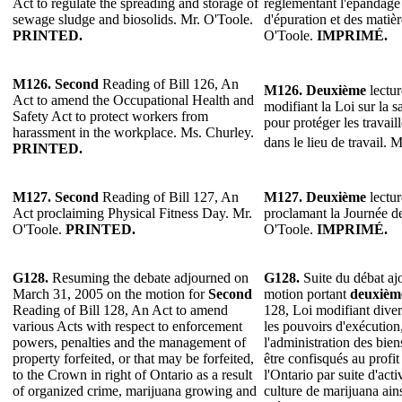
Act to regulate the spreading and storage of
réglementant l'épandage 
sewage sludge and biosolids. Mr. O'Toole.
d'épuration et des matiè
PRINTED.
O'Toole.
IMPRIMÉ.
M126.
Second
Reading of Bill 126, An
M126.
Deuxième
lectur
Act to amend the Occupational Health and
modifiant la Loi sur la sa
Safety Act to protect workers from
pour protéger les travail
harassment in the workplace. Ms. Churley.
dans le lieu de travail. 
PRINTED.
M127.
Second
Reading of Bill 127, An
M127.
Deuxième
lectur
Act proclaiming Physical Fitness Day. Mr.
proclamant la Journée de
O'Toole.
PRINTED.
O'Toole.
IMPRIMÉ.
G128.
Resuming the debate adjourned on
G128.
Suite du débat aj
March 31, 2005 on the motion for
Second
motion portant
deuxièm
Reading of Bill 128, An Act to amend
128, Loi modifiant diver
various Acts with respect to enforcement
les pouvoirs d'exécution,
powers, penalties and the management of
l'administration des bie
property forfeited, or that may be forfeited,
être confisqués au profi
to the Crown in right of Ontario as a result
l'Ontario par suite d'act
of organized crime, marijuana growing and
culture de marijuana ains