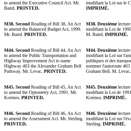
to amend the Executive Council Act. Mr.
modifiant la Loi sur le C
Baird.
PRINTED.
IMPRIMÉ.
M38.
Second
Reading of Bill 38, An Act
M38.
Deuxième
lecture
to amend the Balanced Budget Act, 1999.
modifiant la Loi de 1999 
Mr. Baird.
PRINTED.
M. Baird.
IMPRIMÉ.
M44. Second
Reading of Bill 44, An Act
M44. Deuxième
lecture
to amend the Public Transportation and
modifiant la Loi sur l'
Highway Improvement Act to name
publiques et des transp
Highway 403 the Alexander Graham Bell
nommer l'autoroute 403
Parkway. Mr. Levac.
PRINTED.
Graham Bell. M. Levac
M45.
Second
Reading of Bill 45, An Act
M45.
Deuxième
lecture
to amend the Optometry Act, 1991. Mr.
modifiant la Loi de 1991
Kormos.
PRINTED.
Kormos.
IMPRIMÉ.
M46.
Second
Reading of Bill 46, An Act
M46.
Deuxième
lecture
to amend the Assessment Act. Mr. Sterling.
modifiant la Loi sur l'év
PRINTED.
Sterling.
IMPRIMÉ.