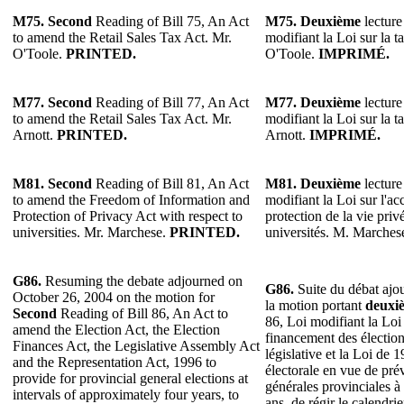
M75. Second
Reading of Bill 75, An Act
M75. Deuxième
lecture
to amend the Retail Sales Tax Act. Mr.
modifiant la Loi sur la t
O'Toole.
PRINTED.
O'Toole.
IMPRIMÉ.
M77. Second
Reading of Bill 77, An Act
M77. Deuxième
lecture
to amend the Retail Sales Tax Act. Mr.
modifiant la Loi sur la t
Arnott.
PRINTED.
Arnott.
IMPRIMÉ.
M81.
Second
Reading of Bill 81, An Act
M81.
Deuxième
lecture
to amend the Freedom of Information and
modifiant la Loi sur l'acc
Protection of Privacy Act with respect to
protection de la vie priv
universities. Mr. Marchese.
PRINTED.
universités. M. Marches
G86.
Resuming the debate adjourned on
G86.
Suite du débat ajo
October 26, 2004 on the motion for
la motion portant
deuxi
Second
Reading of Bill 86, An Act to
86, Loi modifiant la Loi 
amend the Election Act, the Election
financement des élection
Finances Act, the Legislative Assembly Act
législative et la Loi de 
and the Representation Act, 1996 to
électorale en vue de prév
provide for provincial general elections at
générales provinciales à 
intervals of approximately four years, to
ans, de régir le calendrie