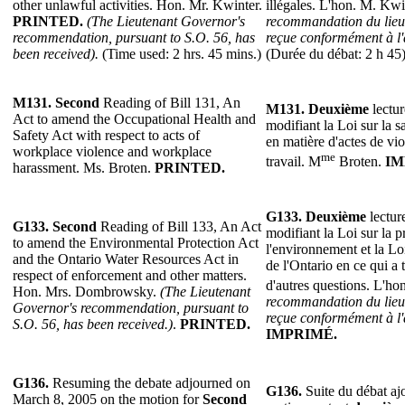
other unlawful activities. Hon. Mr. Kwinter.
illégales. L'hon. M. Kwi
PRINTED.
(The Lieutenant Governor's
recommandation du lieu
recommendation, pursuant to S.O. 56, has
reçue conformément à l'
been received).
(Time used: 2 hrs. 45 mins.)
(Durée du débat: 2 h 45)
M131. Second
Reading of Bill 131, An
M131.
Deuxième
lectur
Act to amend the Occupational Health and
modifiant la Loi sur la sa
Safety Act with respect to acts of
en matière d'actes de vi
workplace violence and workplace
me
travail. M
Broten.
IM
harassment. Ms. Broten.
PRINTED.
G133.
Deuxième
lectur
G133.
Second
Reading of Bill 133, An Act
modifiant la Loi sur la p
to amend the Environmental Protection Act
l'environnement et la Lo
and the Ontario Water Resources Act in
de l'Ontario en ce qui a t
respect of enforcement and other matters.
d'autres questions. L'ho
Hon. Mrs. Dombrowsky.
(The Lieutenant
recommandation du lieu
Governor's recommendation, pursuant to
reçue conformément à l'
S.O. 56, has been received.)
.
PRINTED.
IMPRIMÉ.
G136.
Resuming the debate adjourned on
G136.
Suite du débat aj
March 8, 2005 on the motion for
Second