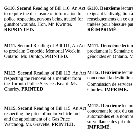
G110.
Second
Reading of Bill 110, An Act
G110.
Deuxième
lecture
to require the disclosure of information to
exigeant la divulgation à
police respecting persons being treated for
renseignements en ce qu
gunshot wounds. Hon. Mr. Kwinter.
traitées pour blessure pa
REPRINTED.
RÉIMPRIMÉ.
M111.
Second
Reading of Bill 111, An Act
M111.
Deuxième
lectur
to proclaim Genocide Memorial Week in
proclamant la Semaine 
Ontario. Mr. Dunlop.
PRINTED.
génocides en Ontario. 
M112.
Deuxième
lectur
M112.
Second
Reading of Bill 112, An Act
concernant la destitutio
respecting the removal of a member from
the Toronto Police Services Board. Ms.
Commission de services 
Churley.
PRINTED.
Churley.
IMPRIMÉ.
M115. Deuxième
lectur
M115. Second
Reading of Bill 115, An Act
concernant le prix du ca
respecting the price of motor vehicle fuel
automobiles et la nomina
and the appointment of a Gas Price
surveillance des prix du
Watchdog. Mr. Gravelle.
PRINTED.
IMPRIMÉ.