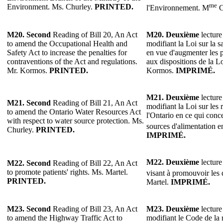
me
Environment. Ms. Churley.
PRINTED.
l'Environnement. M
C
M20.
Second
Reading of Bill 20, An Act
M20.
Deuxième
lecture
to amend the Occupational Health and
modifiant la Loi sur la sa
Safety Act to increase the penalties for
en vue d'augmenter les p
contraventions of the Act and regulations.
aux dispositions de la L
Mr. Kormos.
PRINTED.
Kormos.
IMPRIMÉ.
M21. Deuxième
lecture
M21. Second
Reading of Bill 21, An Act
modifiant la Loi sur les
to amend the Ontario Water Resources Act
l'Ontario en ce qui conc
with respect to water source protection. Ms.
sources d'alimentation 
Churley.
PRINTED.
IMPRIMÉ.
M22. Deuxième
lecture
M22. Second
Reading of Bill 22, An Act
to promote patients' rights. Ms. Martel.
visant à promouvoir les 
PRINTED.
Martel.
IMPRIMÉ.
M23. Second
Reading of Bill 23, An Act
M23. Deuxième
lecture
to amend the Highway Traffic Act to
modifiant le Code de la 