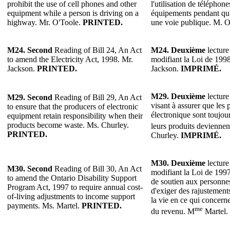
prohibit the use of cell phones and other
l'utilisation de téléphone
equipment while a person is driving on a
équipements pendant qu'
highway. Mr. O'Toole.
PRINTED.
une voie publique. M. 
M24. Second
Reading of Bill 24, An Act
M24. Deuxième
lecture
to amend the Electricity Act, 1998. Mr.
modifiant la Loi de 1998 
Jackson.
PRINTED.
Jackson.
IMPRIMÉ.
M29.
Deuxième
lecture
M29.
Second
Reading of Bill 29, An Act
visant à assurer que les 
to ensure that the producers of electronic
électronique sont toujou
equipment retain responsibility when their
products become waste. Ms. Churley.
leurs produits deviennen
PRINTED.
Churley.
IMPRIMÉ.
M30.
Deuxième
lecture
M30.
Second
Reading of Bill 30, An Act
modifiant la Loi de 199
to amend the Ontario Disability Support
de soutien aux personne
Program Act, 1997 to require annual cost-
d'exiger des rajustements
of-living adjustments to income support
la vie en ce qui concern
payments. Ms. Martel.
PRINTED.
me
du revenu. M
Martel.