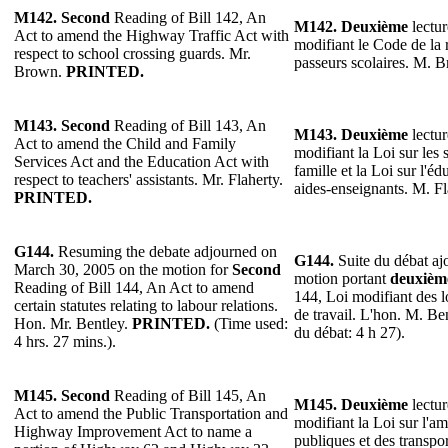
M142.
Second
Reading of Bill 142, An
M142.
Deuxième
lectur
Act to amend the Highway Traffic Act with
modifiant le Code de la r
respect to school crossing guards. Mr.
passeurs scolaires. M. 
Brown.
PRINTED.
M143.
Second
Reading of Bill 143, An
M143.
Deuxième
lectur
Act to amend the Child and Family
modifiant la Loi sur les s
Services Act and the Education Act with
famille et la Loi sur l'éd
respect to teachers' assistants. Mr. Flaherty.
aides-enseignants. M. F
PRINTED.
G144.
Resuming the debate adjourned on
G144.
Suite du débat aj
March 30, 2005 on the motion for
Second
motion portant
deuxièm
Reading of Bill 144, An Act to amend
144, Loi modifiant des lo
certain statutes relating to labour relations.
de travail. L'hon. M. Be
Hon. Mr. Bentley.
PRINTED.
(Time used:
du débat: 4 h 27).
4 hrs. 27 mins.).
M145.
Second
Reading of Bill 145, An
M145.
Deuxième
lectur
Act to amend the Public Transportation and
modifiant la Loi sur l'
Highway Improvement Act to name a
publiques et des transp