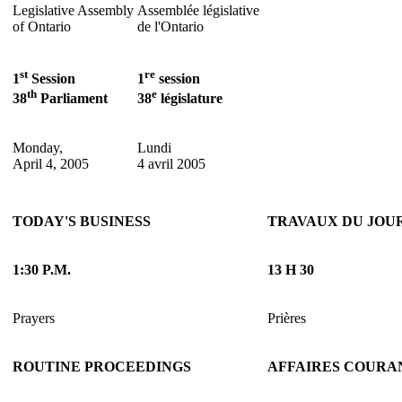
Legislative Assembly
Assemblée législative
of Ontario
de l'Ontario
st
re
1
Session
1
session
th
e
38
Parliament
38
législature
Monday,
Lundi
April 4, 2005
4 avril 2005
TODAY'S BUSINESS
TRAVAUX DU JOU
1:30 P.M.
13 H 30
Prayers
Prières
ROUTINE PROCEEDINGS
AFFAIRES COURA