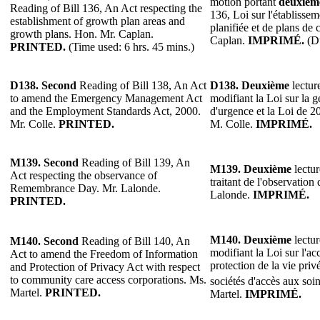
motion portant
deuxièm
Reading of Bill 136, An Act respecting the
136, Loi sur l'établisse
establishment of growth plan areas and
planifiée et de plans de
growth plans. Hon. Mr. Caplan.
Caplan.
IMPRIMÉ.
(Du
PRINTED.
(Time used: 6 hrs. 45 mins.)
D138.
Second
Reading of Bill 138, An Act
D138.
Deuxième
lectur
to amend the Emergency Management Act
modifiant la Loi sur la g
and the Employment Standards Act, 2000.
d'urgence et la Loi de 2
Mr. Colle.
PRINTED.
M. Colle.
IMPRIMÉ.
M139.
Second
Reading of Bill 139, An
M139.
Deuxième
lectur
Act respecting the observance of
traitant de l'observation
Remembrance Day. Mr. Lalonde.
Lalonde.
IMPRIMÉ.
PRINTED.
M140.
Deuxième
lectur
M140.
Second
Reading of Bill 140, An
modifiant la Loi sur l'acc
Act to amend the Freedom of Information
protection de la vie privé
and Protection of Privacy Act with respect
to community care access corporations. Ms.
sociétés d'accès aux so
Martel.
PRINTED.
Martel.
IMPRIMÉ.