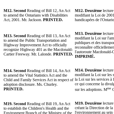
M12.
Second
Reading of Bill 12, An Act
M12.
Deuxième
lecture
to amend the Ontarians with Disabilities
modifiant la Loi de 2001
Act, 2001. Mr. Jackson.
PRINTED.
handicapées de l'Ontari
M13.
Deuxième
lecture
M13.
Second
Reading of Bill 13, An Act
modifiant la Loi sur l'
to amend the Public Transportation and
publiques et des transp
Highway Improvement Act to officially
reconnaître officielleme
recognize Highway 401 as the Macdonald-
l'autoroute Macdonald-C
Cartier Freeway. Mr. Lalonde.
PRINTED.
IMPRIMÉ.
M14.
Deuxième
lecture
M14.
Second
Reading of Bill 14, An Act
modifiant la Loi sur les st
to amend the Vital Statistics Act and the
la Loi sur les services à 
Child and Family Services Act in respect of
ce qui concerne la divu
adoption disclosure. Ms. Churley.
me
PRINTED.
sur les adoptions. M
C
M19.
Deuxième
lecture
M19.
Second
Reading of Bill 19, An Act
créant la Direction de la
to establish the Children's Health and the
l'environnement au sein 
Environment Branch of the Ministry of the