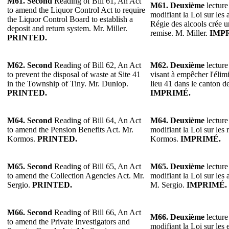
M61. Second
Reading of Bill 61, An Act
M61.
Deuxième
lecture
to amend the Liquor Control Act to require
modifiant la Loi sur les 
the Liquor Control Board to establish a
Régie des alcools crée u
deposit and return system. Mr. Miller.
remise. M. Miller.
IMP
PRINTED.
M62. Second
Reading of Bill 62, An Act
M62.
Deuxième
lecture
to prevent the disposal of waste at Site 41
visant à empêcher l'élim
in the Township of Tiny. Mr. Dunlop.
lieu 41 dans le canton 
PRINTED.
IMPRIMÉ.
M64. Second
Reading of Bill 64, An Act
M64. Deuxième
lecture
to amend the Pension Benefits Act. Mr.
modifiant la Loi sur les 
Kormos.
PRINTED.
Kormos.
IMPRIMÉ.
M65.
Second
Reading of Bill 65, An Act
M65. Deuxième
lecture
to amend the Collection Agencies Act. Mr.
modifiant la Loi sur les
Sergio.
PRINTED.
M. Sergio.
IMPRIMÉ.
M66.
Second
Reading of Bill 66, An Act
M66. Deuxième
lecture
to amend the Private Investigators and
modifiant la Loi sur les 