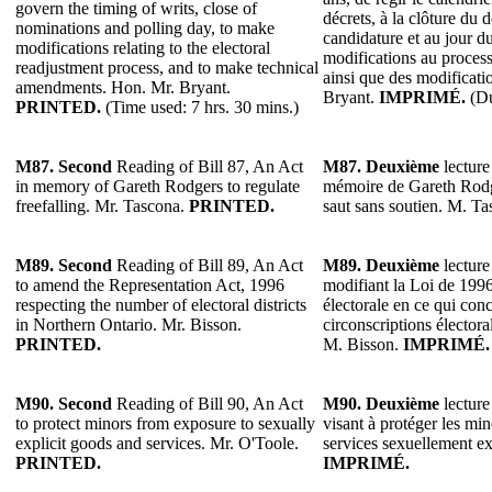
govern the timing of writs, close of
décrets, à la clôture du 
nominations and polling day, to make
candidature et au jour du
modifications relating to the electoral
modifications au process
readjustment process, and to make technical
ainsi que des modificati
amendments. Hon. Mr. Bryant.
Bryant.
IMPRIMÉ.
(Du
PRINTED.
(Time used: 7 hrs. 30 mins.)
M87.
Second
Reading of Bill 87, An Act
M87.
Deuxième
lecture 
in memory of Gareth Rodgers to regulate
mémoire de Gareth Rodg
freefalling. Mr. Tascona.
PRINTED.
saut sans soutien. M. T
M89.
Second
Reading of Bill 89, An Act
M89.
Deuxième
lecture
to amend the Representation Act, 1996
modifiant la Loi de 1996
respecting the number of electoral districts
électorale en ce qui con
in Northern Ontario. Mr. Bisson.
circonscriptions électora
PRINTED.
M. Bisson.
IMPRIMÉ.
M90. Second
Reading of Bill 90, An Act
M90.
Deuxième
lecture
to protect minors from exposure to sexually
visant à protéger les min
explicit goods and services. Mr. O'Toole.
services sexuellement ex
PRINTED.
IMPRIMÉ.