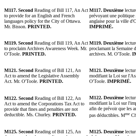
M117. Second
Reading of Bill 117, An Act
M117. Deuxième
lectur
to provide for an English and French
prévoyant une politique s
languages policy for the City of Ottawa.
anglaise pour la ville d
Mr. Bisson.
PRINTED.
IMPRIMÉ.
M119. Second
Reading of Bill 119, An Act
M119.
Deuxième
lectur
to proclaim Archives Awareness Week. Mr.
proclamant la Semaine de
O'Toole.
PRINTED.
archives. M. O'Toole.
I
M121.
Second
Reading of Bill 121, An
M121.
Deuxième
lectur
Act to amend the Legislative Assembly
modifiant la Loi sur l'A
Act. Mr. O'Toole.
PRINTED.
O'Toole.
IMPRIMÉ.
M122.
Deuxième
lectur
M122.
Second
Reading of Bill 122, An
modifiant la Loi sur l'im
Act to amend the Corporations Tax Act to
afin de prévoir que les 
provide that fines and penalties are not
me
deductible. Ms. Churley.
PRINTED.
pas déductibles. M
Ch
M125.
Second
Reading of Bill 125, An
M125.
Deuxième
lectur