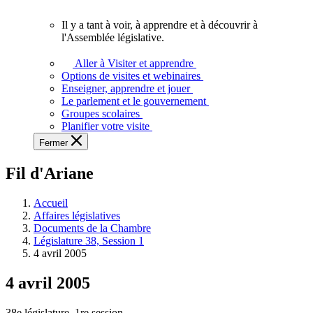
vous.
Il y a tant à voir, à apprendre et à découvrir à
Il
l'Assemblée législative.
y
a
Aller à Visiter et apprendre
tant
Options de visites et webinaires
à
Enseigner, apprendre et jouer
voir,
Le parlement et le gouvernement
à
Groupes scolaires
apprendre
Planifier votre visite
et
Fermer
à
découvrir
Fil d'Ariane
à
l'Assemblée
législative.
Accueil
Affaires législatives
Documents de la Chambre
Législature 38, Session 1
4 avril 2005
4 avril 2005
38e législature, 1re session