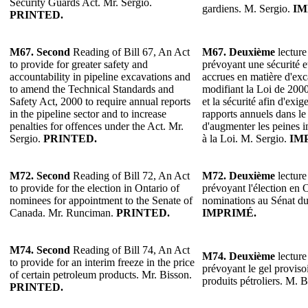
Security Guards Act. Mr. Sergio.
gardiens. M. Sergio.
IM
PRINTED.
M67.
Second
Reading of Bill 67, An Act
M67. Deuxième
lecture
to provide for greater safety and
prévoyant une sécurité e
accountability in pipeline excavations and
accrues en matière d'exc
to amend the Technical Standards and
modifiant la Loi de 200
Safety Act, 2000 to require annual reports
et la sécurité afin d'exig
in the pipeline sector and to increase
rapports annuels dans le 
penalties for offences under the Act. Mr.
d'augmenter les peines i
Sergio.
PRINTED.
à la Loi. M. Sergio.
IM
M72. Second
Reading of Bill 72, An Act
M72. Deuxième
lecture
to provide for the election in Ontario of
prévoyant l'élection en 
nominees for appointment to the Senate of
nominations au Sénat d
Canada. Mr. Runciman.
PRINTED.
IMPRIMÉ.
M74. Second
Reading of Bill 74, An Act
M74. Deuxième
lecture
to provide for an interim freeze in the price
prévoyant le gel provisoi
of certain petroleum products. Mr. Bisson.
produits pétroliers. M. 
PRINTED.