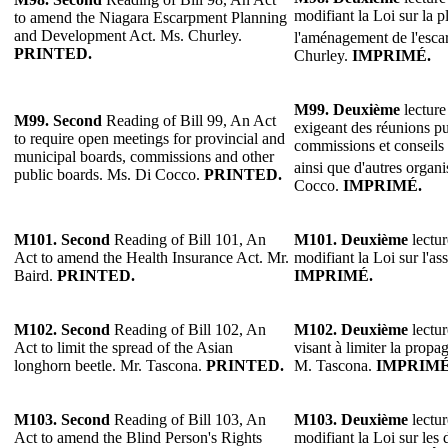
modifiant la Loi sur la pl
to amend the Niagara Escarpment Planning
and Development Act. Ms. Churley.
l'aménagement de l'esc
PRINTED.
Churley.
IMPRIMÉ.
M99. Deuxième
lecture
M99. Second
Reading of Bill 99, An Act
exigeant des réunions p
to require open meetings for provincial and
commissions et conseils
municipal boards, commissions and other
ainsi que d'autres organ
public boards. Ms. Di Cocco.
PRINTED.
Cocco.
IMPRIMÉ.
M101. Second
Reading of Bill 101, An
M101. Deuxième
lectur
Act to amend the Health Insurance Act. Mr.
modifiant la Loi sur l'a
Baird.
PRINTED.
IMPRIMÉ.
M102. Second
Reading of Bill 102, An
M102. Deuxième
lectur
Act to limit the spread of the Asian
visant à limiter la propa
longhorn beetle. Mr. Tascona.
PRINTED.
M. Tascona.
IMPRIMÉ
M103. Second
Reading of Bill 103, An
M103. Deuxième
lectur
Act to amend the Blind Person's Rights
modifiant la Loi sur les 