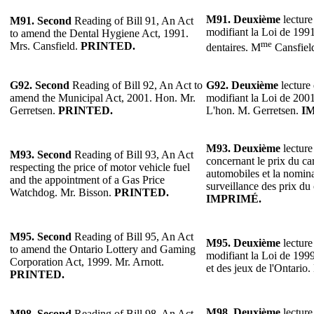
M91.
Deuxième
lecture
M91. Second
Reading of Bill 91, An Act
modifiant la Loi de 1991
to amend the Dental Hygiene Act, 1991.
me
Mrs. Cansfield.
PRINTED.
dentaires. M
Cansfiel
G92. Second
Reading of Bill 92, An Act to
G92.
Deuxième
lecture 
amend the Municipal Act, 2001. Hon. Mr.
modifiant la Loi de 2001
Gerretsen.
PRINTED.
L'hon. M. Gerretsen.
I
M93. Deuxième
lecture
M93. Second
Reading of Bill 93, An Act
concernant le prix du ca
respecting the price of motor vehicle fuel
automobiles et la nomina
and the appointment of a Gas Price
surveillance des prix du
Watchdog. Mr. Bisson.
PRINTED.
IMPRIMÉ.
M95. Second
Reading of Bill 95, An Act
M95. Deuxième
lecture
to amend the Ontario Lottery and Gaming
modifiant la Loi de 1999 
Corporation Act, 1999. Mr. Arnott.
et des jeux de l'Ontario
PRINTED.
M98. Deuxième
lecture
M98. Second
Reading of Bill 98, An Act