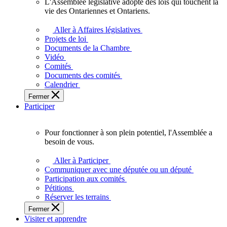
L'Assemblée législative adopte des lois qui touchent la
L'Assemblée
vie des Ontariennes et Ontariens.
législative
adopte
Aller à Affaires législatives
des
Projets de loi
lois
Documents de la Chambre
qui
Vidéo
touchent
Comités
la
Documents des comités
vie
Calendrier
des
Fermer
Ontariennes
Participer
et
Ontariens.
Pour fonctionner à son plein potentiel, l'Assemblée a
Pour
besoin de vous.
fonctionner
à
Aller à Participer
son
Communiquer avec une députée ou un député
plein
Participation aux comités
potentiel,
Pétitions
l'Assemblée
Réserver les terrains
a
Fermer
besoin
Visiter et apprendre
de