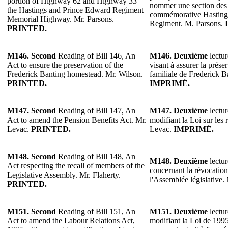
portion of Highway 62 and Highway 33
nommer une section des 
the Hastings and Prince Edward Regiment
commémorative Hasting
Memorial Highway. Mr. Parsons.
Regiment. M. Parsons.
PRINTED.
M146.
Second
Reading of Bill 146, An
M146.
Deuxième
lectur
Act to ensure the preservation of the
visant à assurer la prése
Frederick Banting homestead. Mr. Wilson.
familiale de Frederick B
PRINTED.
IMPRIMÉ.
M147.
Second
Reading of Bill 147, An
M147.
Deuxième
lectur
Act to amend the Pension Benefits Act. Mr.
modifiant la Loi sur les 
Levac.
PRINTED.
Levac.
IMPRIMÉ.
M148.
Second
Reading of Bill 148, An
M148.
Deuxième
lectur
Act respecting the recall of members of the
concernant la révocation
Legislative Assembly. Mr. Flaherty.
l'Assemblée législative.
PRINTED.
M151. Second
Reading of Bill 151, An
M151. Deuxième
lectur
Act to amend the Labour Relations Act,
modifiant la Loi de 1995 