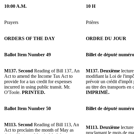
10:00 A.M.
10 H
Prayers
Prières
ORDERS OF THE DAY
ORDRE DU JOUR
Ballot Item Number 49
Billet de député numéro
M137.
Second
Reading of Bill 137, An
M137.
Deuxième
lecture
Act to amend the Income Tax Act to
modifiant la Loi de l'impô
provide for a tax credit for expenses
prévoir un crédit d'impôt
incurred in using public transit. Mr.
au titre des transports e
O'Toole.
PRINTED.
IMPRIMÉ.
Ballot Item Number 50
Billet de député numéro
M113.
Second
Reading of Bill 113, An
M113.
Deuxième
lecture
Act to proclaim the month of May as
proclamant le mois de ma