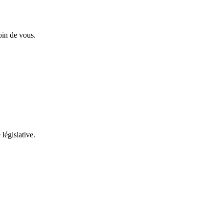
oin de vous.
 législative.