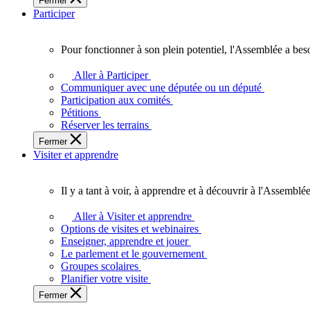
Fermer
des
Participer
Ontariennes
et
Ontariens.
Pour fonctionner à son plein potentiel, l'Assemblée a bes
Pour
fonctionner
Aller à Participer
à
Communiquer avec une députée ou un député
son
Participation aux comités
plein
Pétitions
potentiel,
Réserver les terrains
l'Assemblée
Fermer
a
Visiter et apprendre
besoin
de
vous.
Il y a tant à voir, à apprendre et à découvrir à l'Assemblée
Il
y
Aller à Visiter et apprendre
a
Options de visites et webinaires
tant
Enseigner, apprendre et jouer
à
Le parlement et le gouvernement
voir,
Groupes scolaires
à
Planifier votre visite
apprendre
Fermer
et