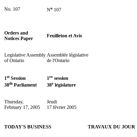
o
No. 107
N
107
Orders and
Feuilleton et Avis
Notices Paper
Legislative Assembly
Assemblée législative
of Ontario
de l'Ontario
st
re
1
Session
1
session
th
e
38
Parliament
38
législature
Thursday,
Jeudi
February 17, 2005
17 février 2005
TODAY'S BUSINESS
TRAVAUX DU JOUR