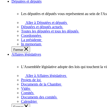
Députées et députés
Les députées et députés vous représentent au sein de l'As
Les
députées
Aller à Députées et députés
et
Députées et députés actuels
députés
Toutes les députées et tous les députés
vous
Coordonnées
représentent
La présidente
au
In memoriam
sein
Fermer
de
Affaires législatives
l'Assemblée
législative
de
L'Assemblée législative adopte des lois qui touchent la v
l'Ontario.
L'Assemblée
législative
Aller à Affaires législatives
adopte
Projets de loi
des
Documents de la Chambre
lois
Vidéo
qui
Comités
touchent
Documents des comités
la
Calendrier
vie