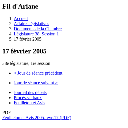
à
Fil d'Ariane
découvrir
à
l'Assemblée
Accueil
législative.
Affaires législatives
Documents de la Chambre
Législature 38, Session 1
17 février 2005
17 février 2005
38e législature, 1re session
<
Jour de séance précédent
Jour de séance suivant
>
Journal des débats
Procès-verbaux
Feuilleton et Avis
PDF
Feuilleton et Avis 2005-févr-17 (PDF)