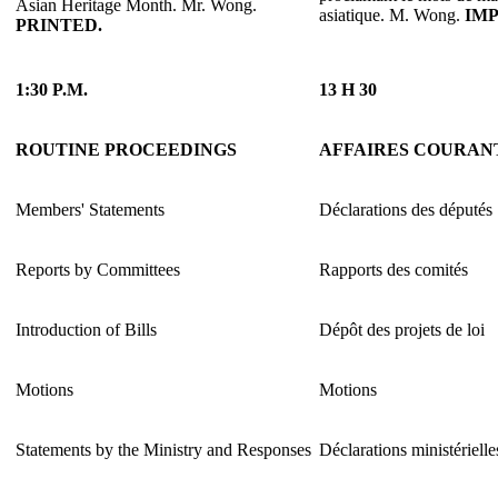
Asian Heritage Month. Mr. Wong.
asiatique. M. Wong.
IMP
PRINTED.
1:30 P.M.
13 H 30
ROUTINE PROCEEDINGS
AFFAIRES COURAN
Members' Statements
Déclarations des députés
Reports by Committees
Rapports des comités
Introduction of Bills
Dépôt des projets de loi
Motions
Motions
Statements by the Ministry and Responses
Déclarations ministérielle