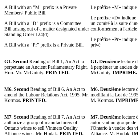
A Bill with an "M" prefix is a Private
Le préfixe «M» indique u
Members' Public Bill.
Le préfixe «D» indique u
A Bill with a "D" prefix is a Committee
un comité à la suite d'u
Bill arising out of a matter designated under
conformément à l'articl
Standing Order 124(d).
Le préfixe «Pr» indique u
A Bill with a "Pr" prefix is a Private Bill.
privé.
G1. Second
Reading of Bill 1, An Act to
G1. Deuxième
lecture d
perpetuate an Ancient Parliamentary Right.
à perpétuer un ancien dr
Hon. Mr. McGuinty.
PRINTED.
McGuinty.
IMPRIMÉ.
M6.
Second
Reading of Bill 6, An Act to
M6.
Deuxième
lecture d
amend the Labour Relations Act, 1995. Mr.
modifiant la Loi de 1995 
Kormos.
PRINTED.
M. Kormos.
IMPRIMÉ
M7.
Second
Reading of Bill 7, An Act to
M7.
Deuxième
lecture d
authorize a group of manufacturers of
autorisant un groupe de 
Ontario wines to sell Vintners Quality
l'Ontario à vendre des v
Alliance wines. Mr. Hudak.
PRINTED.
Alliance. M. Hudak.
IM