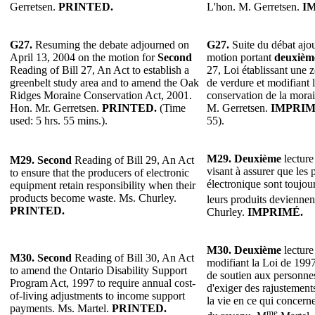
Gerretsen.
PRINTED.
L'hon. M. Gerretsen.
I
G27.
Resuming the debate adjourned on
G27.
Suite du débat ajou
April 13, 2004 on the motion for
Second
motion portant
deuxièm
Reading of Bill 27, An Act to establish a
27, Loi établissant une z
greenbelt study area and to amend the Oak
de verdure et modifiant 
Ridges Moraine Conservation Act, 2001.
conservation de la mora
Hon. Mr. Gerretsen.
PRINTED.
(Time
M. Gerretsen.
IMPRIM
used: 5 hrs. 55 mins.).
55).
M29.
Deuxième
lecture
M29.
Second
Reading of Bill 29, An Act
visant à assurer que les 
to ensure that the producers of electronic
électronique sont toujou
equipment retain responsibility when their
products become waste. Ms. Churley.
leurs produits deviennen
PRINTED.
Churley.
IMPRIMÉ.
M30.
Deuxième
lecture
M30.
Second
Reading of Bill 30, An Act
modifiant la Loi de 199
to amend the Ontario Disability Support
de soutien aux personne
Program Act, 1997 to require annual cost-
d'exiger des rajustements
of-living adjustments to income support
la vie en ce qui concern
payments. Ms. Martel.
PRINTED.
me