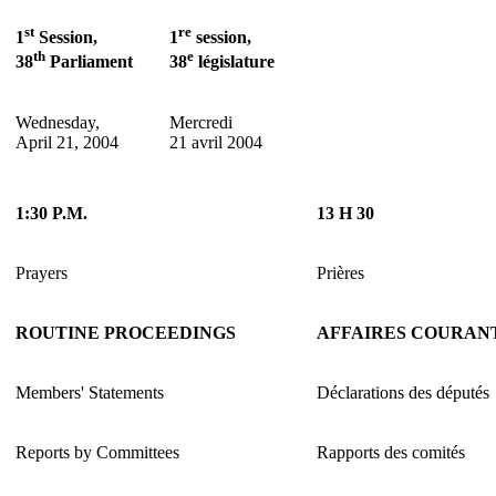
st
re
1
Session,
1
session,
th
e
38
Parliament
38
législature
Wednesday,
Mercredi
April 21, 2004
21 avril 2004
1:30 P.M.
13 H 30
Prayers
Prières
ROUTINE PROCEEDINGS
AFFAIRES COURAN
Members' Statements
Déclarations des députés
Reports by Committees
Rapports des comités