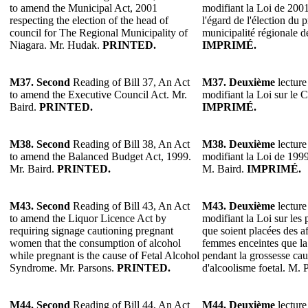
to amend the Municipal Act, 2001
modifiant la Loi de 2001
respecting the election of the head of
l'égard de l'élection du 
council for The Regional Municipality of
municipalité régionale 
Niagara. Mr. Hudak.
PRINTED.
IMPRIMÉ.
M37.
Second
Reading of Bill 37, An Act
M37.
Deuxième
lecture
to amend the Executive Council Act. Mr.
modifiant la Loi sur le C
Baird.
PRINTED.
IMPRIMÉ.
M38.
Second
Reading of Bill 38, An Act
M38.
Deuxième
lecture
to amend the Balanced Budget Act, 1999.
modifiant la Loi de 1999 
Mr. Baird.
PRINTED.
M. Baird.
IMPRIMÉ.
M43.
Second
Reading of Bill 43, An Act
M43.
Deuxième
lecture
to amend the Liquor Licence Act by
modifiant la Loi sur les 
requiring signage cautioning pregnant
que soient placées des af
women that the consumption of alcohol
femmes enceintes que l
while pregnant is the cause of Fetal Alcohol
pendant la grossesse ca
Syndrome. Mr. Parsons.
PRINTED.
d'alcoolisme foetal. M. 
M44. Second
Reading of Bill 44, An Act
M44. Deuxième
lecture