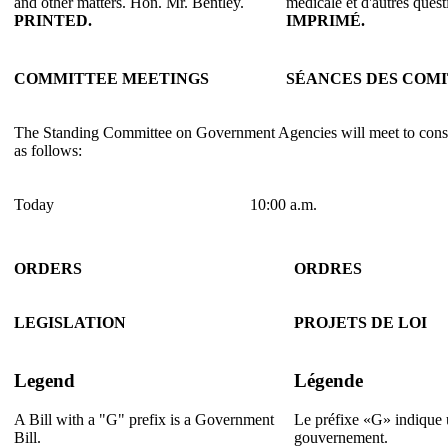
and other matters. Hon. Mr. Bentley.
médicale et d'autres ques
PRINTED.
IMPRIMÉ.
COMMITTEE MEETINGS
SÉANCES DES COMI
The Standing Committee on Government Agencies will meet to consi
as follows:
Today
10:00 a.m.
ORDERS
ORDRES
LEGISLATION
PROJETS DE LOI
Legend
Légende
A Bill with a "G" prefix is a Government
Le préfixe «G» indique u
Bill.
gouvernement.