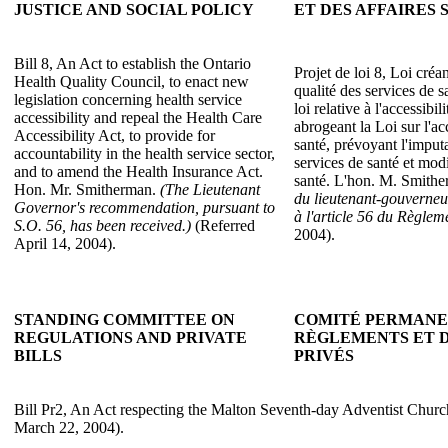
JUSTICE AND SOCIAL POLICY
ET DES AFFAIRES 
Bill 8, An Act to establish the Ontario
Projet de loi 8, Loi créa
Health Quality Council, to enact new
qualité des services de s
legislation concerning health service
loi relative à l'accessibi
accessibility and repeal the Health Care
abrogeant la Loi sur l'ac
Accessibility Act, to provide for
santé, prévoyant l'imputa
accountability in the health service sector,
services de santé et modi
and to amend the Health Insurance Act.
santé. L'hon. M. Smith
Hon. Mr. Smitherman.
(The Lieutenant
du lieutenant-gouverneu
Governor's recommendation, pursuant to
à l'article 56 du Règlem
S.O. 56, has been received.)
(Referred
2004).
April 14, 2004).
STANDING COMMITTEE ON
COMITÉ PERMANE
REGULATIONS AND PRIVATE
RÈGLEMENTS ET D
BILLS
PRIVÉS
Bill Pr2, An Act respecting the Malton Seventh-day Adventist Churc
March 22, 2004).