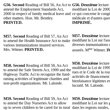
G56.
Second
Reading of Bill 56, An Act to
G56.
Deuxième
lecture 
amend the Employment Standards Act,
modifiant la Loi de 2000
2000 in respect of family medical leave and
ce qui concerne le congé
other matters. Hon. Mr. Bentley.
médicale et d'autres que
PRINTED.
IMPRIMÉ.
M57.
Deuxième
lecture
M57. Second
Reading of Bill 57, An Act
modifiant la Loi sur l'as
to amend the Health Insurance Act to make
diverses immunisations 
various immunizations insured services.
me
Mrs. Witmer.
PRINTED.
assurés. M
Witmer.
I
M58.
Deuxième
lecture
M58. Second
Reading of Bill 58, An Act
modifiant la Loi de 1999 
to amend the Safe Streets Act, 1999 and the
rues et le Code de la rou
Highway Traffic Act to recognize the fund-
activités de financemen
raising activities of legitimate charities and
bienfaisance légitimes e
non-profit organizations. Mr. Lalonde.
lucratif. M. Lalonde.
M59. Second
Reading of Bill 59, An Act
M59.
Deuxième
lecture
to amend the Day Nurseries Act to allow
modifiant la Loi sur les g
up to seven children to be cared for in rural
dans les regions rurales,