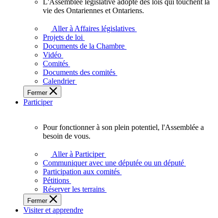
L'Assemblée législative adopte des lois qui touchent la
L'Assemblée
vie des Ontariennes et Ontariens.
législative
adopte
Aller à Affaires législatives
des
Projets de loi
lois
Documents de la Chambre
qui
Vidéo
touchent
Comités
la
Documents des comités
vie
Calendrier
des
Fermer
Ontariennes
Participer
et
Ontariens.
Pour fonctionner à son plein potentiel, l'Assemblée a
Pour
besoin de vous.
fonctionner
à
Aller à Participer
son
Communiquer avec une députée ou un député
plein
Participation aux comités
potentiel,
Pétitions
l'Assemblée
Réserver les terrains
a
Fermer
besoin
Visiter et apprendre
de