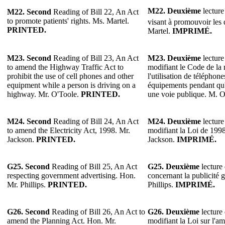
M22. Deuxième
lecture
M22. Second
Reading of Bill 22, An Act
to promote patients' rights. Ms. Martel.
visant à promouvoir les 
PRINTED.
Martel.
IMPRIMÉ.
M23. Second
Reading of Bill 23, An Act
M23. Deuxième
lecture
to amend the Highway Traffic Act to
modifiant le Code de la 
prohibit the use of cell phones and other
l'utilisation de téléphone
equipment while a person is driving on a
équipements pendant qu'
highway. Mr. O'Toole.
PRINTED.
une voie publique. M. 
M24. Second
Reading of Bill 24, An Act
M24. Deuxième
lecture
to amend the Electricity Act, 1998. Mr.
modifiant la Loi de 1998 
Jackson.
PRINTED.
Jackson.
IMPRIMÉ.
G25. Second
Reading of Bill 25, An Act
G25. Deuxième
lecture 
respecting government advertising. Hon.
concernant la publicité
Mr. Phillips.
PRINTED.
Phillips.
IMPRIMÉ.
G26.
Second
Reading of Bill 26, An Act to
G26.
Deuxième
lecture 
amend the Planning Act. Hon. Mr.
modifiant la Loi sur l'a