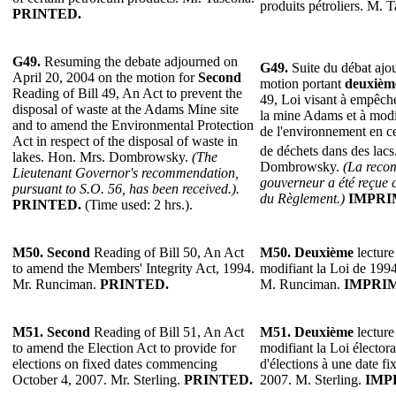
produits pétroliers. M. 
PRINTED.
G49.
Resuming the debate adjourned on
G49.
Suite du débat ajou
April 20, 2004 on the motion for
Second
motion portant
deuxièm
Reading of Bill 49, An Act to prevent the
49, Loi visant à empêche
disposal of waste at the Adams Mine site
la mine Adams et à modif
and to amend the Environmental Protection
de l'environnement en ce
Act in respect of the disposal of waste in
de déchets dans des lac
lakes. Hon. Mrs. Dombrowsky.
(The
Dombrowsky.
(La reco
Lieutenant Governor's recommendation,
gouverneur a été reçue 
pursuant to S.O. 56, has been received.).
du Règlement.)
IMPRI
PRINTED.
(Time used: 2 hrs.).
M50. Second
Reading of Bill 50, An Act
M50.
Deuxième
lecture
to amend the Members' Integrity Act, 1994.
modifiant la Loi de 1994 
Mr. Runciman.
PRINTED.
M. Runciman.
IMPRI
M51. Second
Reading of Bill 51, An Act
M51.
Deuxième
lecture
to amend the Election Act to provide for
modifiant la Loi électora
elections on fixed dates commencing
d'élections à une date f
October 4, 2007. Mr. Sterling.
PRINTED.
2007. M. Sterling.
IMP