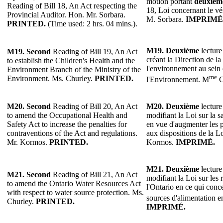
motion portant
deuxièm
Reading of Bill 18, An Act respecting the
18, Loi concernant le vér
Provincial Auditor. Hon. Mr. Sorbara.
M. Sorbara.
IMPRIMÉ
PRINTED.
(Time used: 2 hrs. 04 mins.).
M19.
Deuxième
lecture
M19.
Second
Reading of Bill 19, An Act
créant la Direction de la
to establish the Children's Health and the
l'environnement au sein 
Environment Branch of the Ministry of the
me
Environment. Ms. Churley.
PRINTED.
l'Environnement. M
C
M20.
Second
Reading of Bill 20, An Act
M20.
Deuxième
lecture
to amend the Occupational Health and
modifiant la Loi sur la sa
Safety Act to increase the penalties for
en vue d'augmenter les p
contraventions of the Act and regulations.
aux dispositions de la L
Mr. Kormos.
PRINTED.
Kormos.
IMPRIMÉ.
M21. Deuxième
lecture
M21. Second
Reading of Bill 21, An Act
modifiant la Loi sur les
to amend the Ontario Water Resources Act
l'Ontario en ce qui conc
with respect to water source protection. Ms.
sources d'alimentation 
Churley.
PRINTED.
IMPRIMÉ.