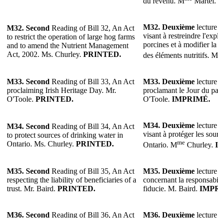
du revenu. M
Martel.
M32.
Deuxième
lecture
M32.
Second
Reading of Bill 32, An Act
visant à restreindre l'ex
to restrict the operation of large hog farms
porcines et à modifier la
and to amend the Nutrient Management
Act, 2002. Ms. Churley.
PRINTED.
des éléments nutritifs. M
M33.
Second
Reading of Bill 33, An Act
M33.
Deuxième
lecture
proclaiming Irish Heritage Day. Mr.
proclamant le Jour du pa
O'Toole.
PRINTED.
O'Toole.
IMPRIMÉ.
M34.
Deuxième
lecture
M34.
Second
Reading of Bill 34, An Act
visant à protéger les sou
to protect sources of drinking water in
me
Ontario. Ms. Churley.
PRINTED.
Ontario. M
Churley.
M35.
Second
Reading of Bill 35, An Act
M35.
Deuxième
lecture
respecting the liability of beneficiaries of a
concernant la responsabil
trust. Mr. Baird.
PRINTED.
fiducie. M. Baird.
IMP
M36.
Second
Reading of Bill 36, An Act
M36.
Deuxième
lecture