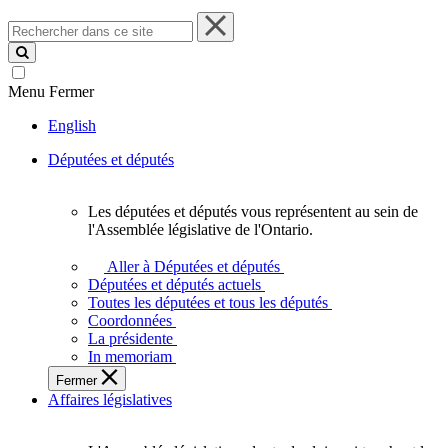
Rechercher
dans
ce
site
Menu
Fermer
English
Députées et députés
Les députées et députés vous représentent au sein de
Les
l'Assemblée législative de l'Ontario.
députées
et
Aller à Députées et députés
députés
Députées et députés actuels
vous
Toutes les députées et tous les députés
représentent
Coordonnées
au
La présidente
sein
In memoriam
de
Fermer
l'Assemblée
Affaires législatives
législative
de
l'Ontario.