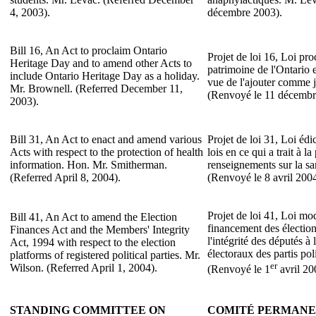
4, 2003).
décembre 2003).
Bill 16, An Act to proclaim Ontario
Projet de loi 16, Loi pr
Heritage Day and to amend other Acts to
patrimoine de l'Ontario e
include Ontario Heritage Day as a holiday.
vue de l'ajouter comme j
Mr. Brownell. (Referred December 11,
(Renvoyé le 11 décembr
2003).
Bill 31, An Act to enact and amend various
Projet de loi 31, Loi édi
Acts with respect to the protection of health
lois en ce qui a trait à l
information. Hon. Mr. Smitherman.
renseignements sur la s
(Referred April 8, 2004).
(Renvoyé le 8 avril 2004
Projet de loi 41, Loi mod
Bill 41, An Act to amend the Election
financement des élection
Finances Act and the Members' Integrity
l'intégrité des députés 
Act, 1994 with respect to the election
électoraux des partis pol
platforms of registered political parties. Mr.
er
Wilson. (Referred April 1, 2004).
(Renvoyé le 1
avril 20
STANDING COMMITTEE ON
COMITÉ PERMANEN