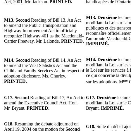
Act, 2001. Mr. Jackson.
PRINTED.
handicapées de l'Ontari
M13.
Deuxième
lecture
M13.
Second
Reading of Bill 13, An Act
modifiant la Loi sur l'
to amend the Public Transportation and
publiques et des transp
Highway Improvement Act to officially
reconnaître officielleme
recognize Highway 401 as the Macdonald-
l'autoroute Macdonald-C
Cartier Freeway. Mr. Lalonde.
PRINTED.
IMPRIMÉ.
M14.
Deuxième
lecture
M14.
Second
Reading of Bill 14, An Act
modifiant la Loi sur les st
to amend the Vital Statistics Act and the
la Loi sur les services à 
Child and Family Services Act in respect of
ce qui concerne la divu
adoption disclosure. Ms. Churley.
me
PRINTED.
sur les adoptions. M
C
G17.
Second
Reading of Bill 17, An Act to
G17.
Deuxième
lecture 
amend the Executive Council Act. Hon.
modifiant la Loi sur le 
Mr. Bryant.
PRINTED.
Bryant.
IMPRIMÉ.
G18.
Resuming the debate adjourned on
G18.
Suite du débat ajou
April 19, 2004 on the motion for
Second