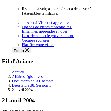
vous.
Il y a tant à voir, à apprendre et à découvrir à
Il
l'Assemblée législative.
y
a
Aller à Visiter et apprendre
tant
Options de visites et webinaires
à
Enseigner, apprendre et jouer
voir,
Le parlement et le gouvernement
à
Groupes scolaires
apprendre
Planifier votre visite
et
Fermer
à
découvrir
Fil d'Ariane
à
l'Assemblée
législative.
Accueil
Affaires législatives
Documents de la Chambre
Législature 38, Session 1
21 avril 2004
21 avril 2004
38e législature, 1re session