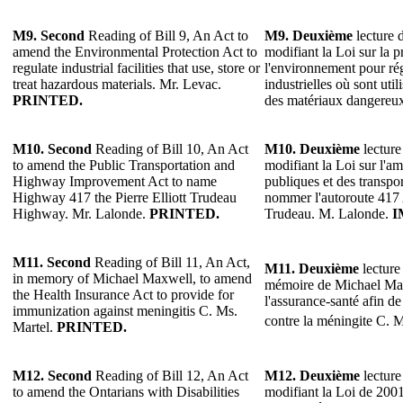
M9.
Second
Reading of Bill 9, An Act to
M9.
Deuxième
lecture d
amend the Environmental Protection Act to
modifiant la Loi sur la p
regulate industrial facilities that use, store or
l'environnement pour rég
treat hazardous materials. Mr. Levac.
industrielles où sont util
PRINTED.
des matériaux dangereu
M10.
Second
Reading of Bill 10, An Act
M10.
Deuxième
lecture
to amend the Public Transportation and
modifiant la Loi sur l'
Highway Improvement Act to name
publiques et des transp
Highway 417 the Pierre Elliott Trudeau
nommer l'autoroute 417 A
Highway. Mr. Lalonde.
PRINTED.
Trudeau. M. Lalonde.
I
M11.
Second
Reading of Bill 11, An Act,
M11.
Deuxième
lecture 
in memory of Michael Maxwell, to amend
mémoire de Michael Max
the Health Insurance Act to provide for
l'assurance-santé afin d
immunization against meningitis C. Ms.
contre la méningite C. 
Martel.
PRINTED.
M12.
Second
Reading of Bill 12, An Act
M12.
Deuxième
lecture
to amend the Ontarians with Disabilities
modifiant la Loi de 2001