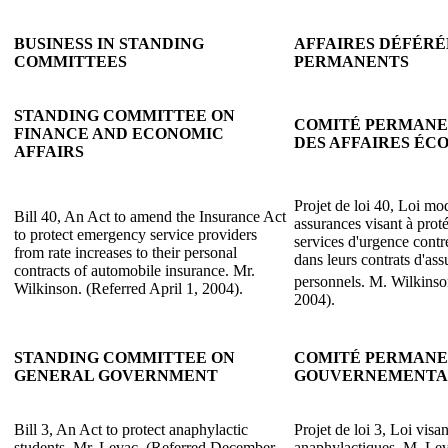
BUSINESS IN STANDING
AFFAIRES DÉFÉRÉ
COMMITTEES
PERMANENTS
STANDING COMMITTEE ON
COMITÉ PERMANEN
FINANCE AND ECONOMIC
DES AFFAIRES ÉC
AFFAIRS
Projet de loi 40, Loi mod
Bill 40, An Act to amend the Insurance Act
assurances visant à proté
to protect emergency service providers
services d'urgence contr
from rate increases to their personal
dans leurs contrats d'as
contracts of automobile insurance. Mr.
personnels. M. Wilkinso
Wilkinson. (Referred April 1, 2004).
2004).
STANDING COMMITTEE ON
COMITÉ PERMANEN
GENERAL GOVERNMENT
GOUVERNEMENTA
Bill 3, An Act to protect anaphylactic
Projet de loi 3, Loi visan
students. Mr. Levac. (Referred December
anaphylactiques. M. Lev