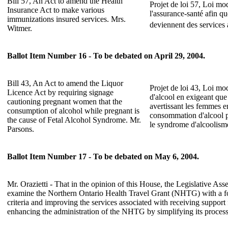
Bill 57, An Act to amend the Health
Projet de loi 57, Loi mod
Insurance Act to make various
l'assurance-santé afin q
immunizations insured services. Mrs.
deviennent des services
Witmer.
Ballot Item Number 16 - To be debated on April 29, 2004.
Bill 43, An Act to amend the Liquor
Projet de loi 43, Loi mod
Licence Act by requiring signage
d'alcool en exigeant que
cautioning pregnant women that the
avertissant les femmes e
consumption of alcohol while pregnant is
consommation d'alcool p
the cause of Fetal Alcohol Syndrome. Mr.
le syndrome d'alcoolisme
Parsons.
Ballot Item Number 17 - To be debated on May 6, 2004.
Mr. Orazietti - That in the opinion of this House, the Legislative As
examine the Northern Ontario Health Travel Grant (NHTG) with a f
criteria and improving the services associated with receiving suppor
enhancing the administration of the NHTG by simplifying its proces