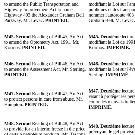
to amend the Public Transportation and
modifiant la Loi sur l'
Highway Improvement Act to name
publiques et des transp
Highway 403 the Alexander Graham Bell
nommer l'autoroute 403
Parkway. Mr. Levac.
PRINTED.
Graham Bell. M. Levac
M45.
Second
Reading of Bill 45, An Act
M45.
Deuxième
lecture
to amend the Optometry Act, 1991. Mr.
modifiant la Loi de 1991
Kormos.
PRINTED.
Kormos.
IMPRIMÉ.
M46.
Second
Reading of Bill 46, An Act
M46.
Deuxième
lecture
to amend the Assessment Act. Mr. Sterling.
modifiant la Loi sur l'év
PRINTED.
Sterling.
IMPRIMÉ.
M47.
Deuxième
lecture
M47.
Second
Reading of Bill 47, An Act
visant à protéger les pe
to protect persons in care from abuse. Mr.
contre les mauvais trai
Hampton.
PRINTED.
IMPRIMÉ.
M48. Second
Reading of Bill 48, An Act
M48.
Deuxième
lecture
to provide for an interim freeze in the price
prévoyant le gel provisoi
of certain petroleum products. Mr. Tascona.