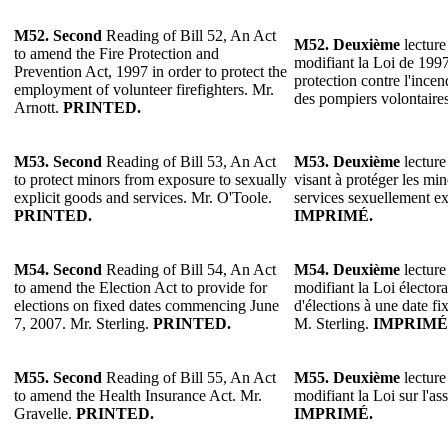
M52. Second
Reading of Bill 52, An Act
M52.
Deuxième
lecture
to amend the Fire Protection and
modifiant la Loi de 1997 
Prevention Act, 1997 in order to protect the
protection contre l'incen
employment of volunteer firefighters. Mr.
des pompiers volontaire
Arnott.
PRINTED.
M53. Second
Reading of Bill 53, An Act
M53.
Deuxième
lecture
to protect minors from exposure to sexually
visant à protéger les min
explicit goods and services. Mr. O'Toole.
services sexuellement ex
PRINTED.
IMPRIMÉ.
M54. Second
Reading of Bill 54, An Act
M54.
Deuxième
lecture
to amend the Election Act to provide for
modifiant la Loi électora
elections on fixed dates commencing June
d'élections à une date f
7, 2007. Mr. Sterling.
PRINTED.
M. Sterling.
IMPRIMÉ
M55. Second
Reading of Bill 55, An Act
M55.
Deuxième
lecture
to amend the Health Insurance Act. Mr.
modifiant la Loi sur l'a
Gravelle.
PRINTED.
IMPRIMÉ.