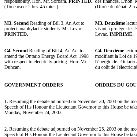
responsibility. Hon. Mr. Sorbara.
PRINTED.
des finances. L'hon.
(Time used: 2 hrs. 45 mins.).
(Durée du débat: 2 h 
M3.
Second
Reading of Bill 3, An Act to
M3.
Deuxième
lectur
protect anaphylactic students. Mr. Levac.
visant à protéger les
PRINTED.
Levac.
IMPRIMÉ.
G4.
Second
Reading of Bill 4, An Act to
G4.
Deuxième
lectur
amend the Ontario Energy Board Act, 1998
modifiant la Loi de 
with respect to electricity pricing. Hon. Mr.
l'énergie de l'Ontario 
Duncan.
du coût de l'électrici
GOVERNMENT ORDERS
ORDRES DU GO
1. Resuming the debate adjourned on November 20, 2003 on the mot
Speech of His Honour the Lieutenant Governor to this House be take
Monday, November 24, 2003.
2. Resuming the debate adjourned on November 25, 2003 on the mot
Speech of His Honour the Lieutenant Governor to this House be take