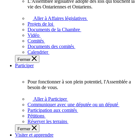
L'Assemblée législative adopte des lois qui touchent la
L'Assemblée
vie des Ontariennes et Ontariens.
législative
adopte
Aller à Affaires législatives
des
Projets de loi
lois
Documents de la Chambre
qui
Vidéo
touchent
Comités
la
Documents des comités
vie
Calendrier
des
Fermer
Ontariennes
Participer
et
Ontariens.
Pour fonctionner à son plein potentiel, l'Assemblée a
Pour
besoin de vous.
fonctionner
à
Aller à Participer
son
Communiquer avec une députée ou un député
plein
Participation aux comités
potentiel,
Pétitions
l'Assemblée
Réserver les terrains
a
Fermer
besoin
Visiter et apprendre
de