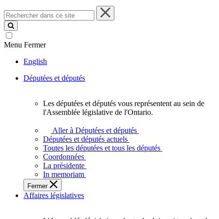
Rechercher
dans
ce
site
Menu
Fermer
English
Députées et députés
Les députées et députés vous représentent au sein de
Les
l'Assemblée législative de l'Ontario.
députées
et
Aller à Députées et députés
députés
Députées et députés actuels
vous
Toutes les députées et tous les députés
représentent
Coordonnées
au
La présidente
sein
In memoriam
de
Fermer
l'Assemblée
Affaires législatives
législative
de
l'Ontario.