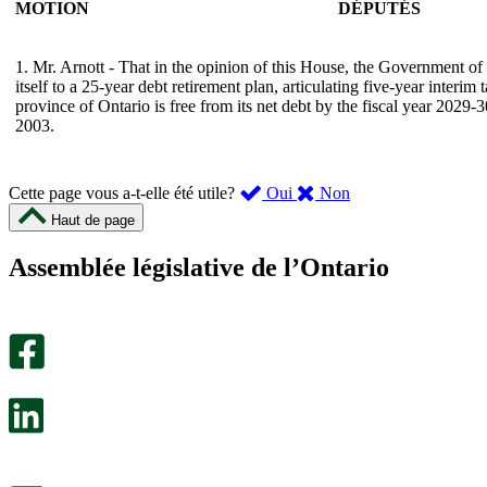
MOTION
DÉPUTÉS
1. Mr. Arnott - That in the opinion of this House, the Government o
itself to a 25-year debt retirement plan, articulating five-year interim t
province of Ontario is free from its net debt by the fiscal year 2029
2003.
,
,
Cette page vous a-t-elle été utile?
Oui
Non
cette
cette
Haut de page
page
page
m’a
ne
Assemblée législative de l’Ontario
été
m’a
utile.
pas
Un
été
sondage
utile.
facultatif
Un
s’ouvre
sondage
dans
facultatif
un
s’ouvre
nouvel
dans
onglet.
un
nouvel
onglet.