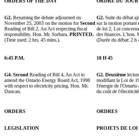
ORDERS OF THE DAY
ORDRE DU JOUR
G2.
Resuming the debate adjourned on
G2.
Suite du débat a
November 25, 2003 on the motion for
Second
sur la motion portant
Reading of Bill 2, An Act respecting fiscal
de loi 2, Loi concerna
responsibility. Hon. Mr. Sorbara.
PRINTED.
des finances. L'hon.
(Time used: 2 hrs. 45 mins.).
(Durée du débat: 2 h 
6:45 P.M.
18 H 45
G4.
Second
Reading of Bill 4, An Act to
G2.
Deuxième
lectur
amend the Ontario Energy Board Act, 1998
modifiant la Loi de 
with respect to electricity pricing. Hon. Mr.
l'énergie de l'Ontario 
Duncan.
du coût de l'électrici
ORDERS
ORDRES
LEGISLATION
PROJETS DE LOI