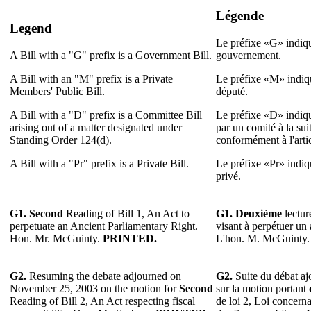
Légende
Legend
Le préfixe «G» indiqu
A Bill with a "G" prefix is a Government Bill.
gouvernement.
A Bill with an "M" prefix is a Private
Le préfixe «M» indiqu
Members' Public Bill.
député.
A Bill with a "D" prefix is a Committee Bill
Le préfixe «D» indiqu
arising out of a matter designated under
par un comité à la su
Standing Order 124(d).
conformément à l'arti
A Bill with a "Pr" prefix is a Private Bill.
Le préfixe «Pr» indiqu
privé.
G1. Second
Reading of Bill 1, An Act to
G1. Deuxième
lectur
perpetuate an Ancient Parliamentary Right.
visant à perpétuer un 
Hon. Mr. McGuinty.
PRINTED.
L'hon. M. McGuinty
G2.
Resuming the debate adjourned on
G2.
Suite du débat a
November 25, 2003 on the motion for
Second
sur la motion portant
Reading of Bill 2, An Act respecting fiscal
de loi 2, Loi concerna