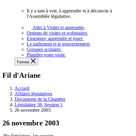
vous.
Il y a tant à voir, à apprendre et à découvrir à
Il
l'Assemblée législative.
y
a
Aller à Visiter et apprendre
tant
Options de visites et webinaires
à
Enseigner, apprendre et jouer
voir,
Le parlement et le gouvernement
à
Groupes scolaires
apprendre
Planifier votre visite
et
Fermer
à
découvrir
Fil d'Ariane
à
l'Assemblée
législative.
Accueil
Affaires législatives
Documents de la Chambre
Législature 38, Session 1
26 novembre 2003
26 novembre 2003
38e législature, 1re session