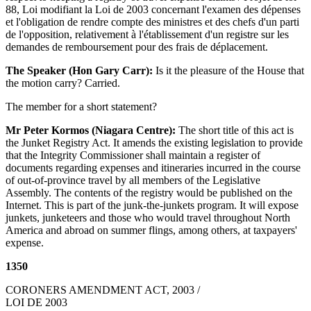
88, Loi modifiant la Loi de 2003 concernant l'examen des dépenses
et l'obligation de rendre compte des ministres et des chefs d'un parti
de l'opposition, relativement à l'établissement d'un registre sur les
demandes de remboursement pour des frais de déplacement.
The Speaker (Hon Gary Carr):
Is it the pleasure of the House that
the motion carry? Carried.
The member for a short statement?
Mr Peter Kormos (Niagara Centre):
The short title of this act is
the Junket Registry Act. It amends the existing legislation to provide
that the Integrity Commissioner shall maintain a register of
documents regarding expenses and itineraries incurred in the course
of out-of-province travel by all members of the Legislative
Assembly. The contents of the registry would be published on the
Internet. This is part of the junk-the-junkets program. It will expose
junkets, junketeers and those who would travel throughout North
America and abroad on summer flings, among others, at taxpayers'
expense.
1350
CORONERS AMENDMENT ACT, 2003 /
LOI DE 2003