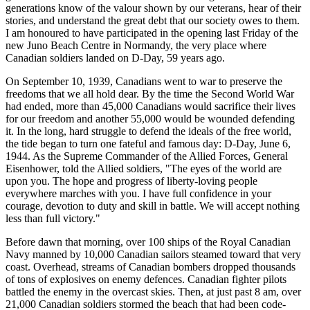
generations know of the valour shown by our veterans, hear of their
stories, and understand the great debt that our society owes to them.
I am honoured to have participated in the opening last Friday of the
new Juno Beach Centre in Normandy, the very place where
Canadian soldiers landed on D-Day, 59 years ago.
On September 10, 1939, Canadians went to war to preserve the
freedoms that we all hold dear. By the time the Second World War
had ended, more than 45,000 Canadians would sacrifice their lives
for our freedom and another 55,000 would be wounded defending
it. In the long, hard struggle to defend the ideals of the free world,
the tide began to turn one fateful and famous day: D-Day, June 6,
1944. As the Supreme Commander of the Allied Forces, General
Eisenhower, told the Allied soldiers, "The eyes of the world are
upon you. The hope and progress of liberty-loving people
everywhere marches with you. I have full confidence in your
courage, devotion to duty and skill in battle. We will accept nothing
less than full victory."
Before dawn that morning, over 100 ships of the Royal Canadian
Navy manned by 10,000 Canadian sailors steamed toward that very
coast. Overhead, streams of Canadian bombers dropped thousands
of tons of explosives on enemy defences. Canadian fighter pilots
battled the enemy in the overcast skies. Then, at just past 8 am, over
21,000 Canadian soldiers stormed the beach that had been code-