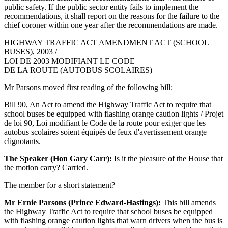
public safety. If the public sector entity fails to implement the
recommendations, it shall report on the reasons for the failure to the
chief coroner within one year after the recommendations are made.
HIGHWAY TRAFFIC ACT AMENDMENT ACT (SCHOOL
BUSES), 2003 /
LOI DE 2003 MODIFIANT LE CODE
DE LA ROUTE (AUTOBUS SCOLAIRES)
Mr Parsons moved first reading of the following bill:
Bill 90, An Act to amend the Highway Traffic Act to require that
school buses be equipped with flashing orange caution lights / Projet
de loi 90, Loi modifiant le Code de la route pour exiger que les
autobus scolaires soient équipés de feux d'avertissement orange
clignotants.
The Speaker (Hon Gary Carr):
Is it the pleasure of the House that
the motion carry? Carried.
The member for a short statement?
Mr Ernie Parsons (Prince Edward-Hastings):
This bill amends
the Highway Traffic Act to require that school buses be equipped
with flashing orange caution lights that warn drivers when the bus is