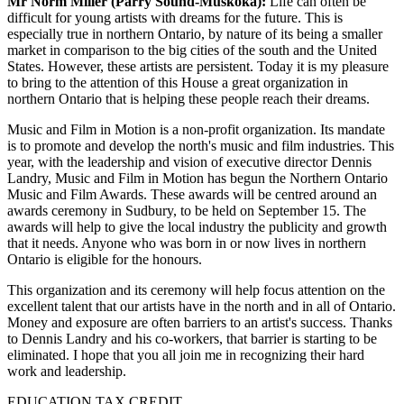
Mr Norm Miller (Parry Sound-Muskoka):
Life can often be
difficult for young artists with dreams for the future. This is
especially true in northern Ontario, by nature of its being a smaller
market in comparison to the big cities of the south and the United
States. However, these artists are persistent. Today it is my pleasure
to bring to the attention of this House a great organization in
northern Ontario that is helping these people reach their dreams.
Music and Film in Motion is a non-profit organization. Its mandate
is to promote and develop the north's music and film industries. This
year, with the leadership and vision of executive director Dennis
Landry, Music and Film in Motion has begun the Northern Ontario
Music and Film Awards. These awards will be centred around an
awards ceremony in Sudbury, to be held on September 15. The
awards will help to give the local industry the publicity and growth
that it needs. Anyone who was born in or now lives in northern
Ontario is eligible for the honours.
This organization and its ceremony will help focus attention on the
excellent talent that our artists have in the north and in all of Ontario.
Money and exposure are often barriers to an artist's success. Thanks
to Dennis Landry and his co-workers, that barrier is starting to be
eliminated. I hope that you all join me in recognizing their hard
work and leadership.
EDUCATION TAX CREDIT