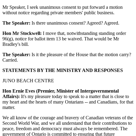
Mr Speaker, I seek unanimous consent to put forward a motion
without notice regarding private members' public business.
The Speaker:
Is there unanimous consent? Agreed? Agreed.
Hon Mr Stockwell:
I move that, notwithstanding standing order
96(g), notice for ballot item 13 be waived. That would be Mr
Bradley's bill.
The Speaker:
Is it the pleasure of the House that the motion carry?
Carried.
STATEMENTS BY THE MINISTRY AND RESPONSES
JUNO BEACH CENTRE
Hon Ernie Eves (Premier, Minister of Intergovernmental
Affairs):
It's my pleasure today to speak to a matter that is close to
my heart and the hearts of many Ontarians -- and Canadians, for that
matter.
We all know of the courage and bravery of Canadian veterans of the
Second World War, and we all understand that their contributions to
peace, freedom and democracy must always be remembered. The
government of Ontario is committed to ensuring that future