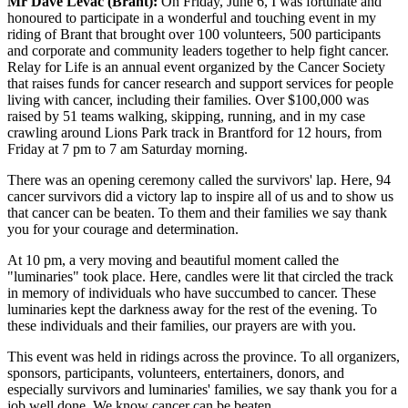
Mr Dave Levac (Brant):
On Friday, June 6, I was fortunate and
honoured to participate in a wonderful and touching event in my
riding of Brant that brought over 100 volunteers, 500 participants
and corporate and community leaders together to help fight cancer.
Relay for Life is an annual event organized by the Cancer Society
that raises funds for cancer research and support services for people
living with cancer, including their families. Over $100,000 was
raised by 51 teams walking, skipping, running, and in my case
crawling around Lions Park track in Brantford for 12 hours, from
Friday at 7 pm to 7 am Saturday morning.
There was an opening ceremony called the survivors' lap. Here, 94
cancer survivors did a victory lap to inspire all of us and to show us
that cancer can be beaten. To them and their families we say thank
you for your courage and determination.
At 10 pm, a very moving and beautiful moment called the
"luminaries" took place. Here, candles were lit that circled the track
in memory of individuals who have succumbed to cancer. These
luminaries kept the darkness away for the rest of the evening. To
these individuals and their families, our prayers are with you.
This event was held in ridings across the province. To all organizers,
sponsors, participants, volunteers, entertainers, donors, and
especially survivors and luminaries' families, we say thank you for a
job well done. We know cancer can be beaten.