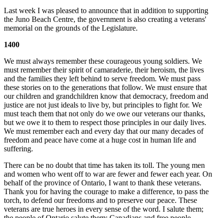
Last week I was pleased to announce that in addition to supporting
the Juno Beach Centre, the government is also creating a veterans'
memorial on the grounds of the Legislature.
1400
We must always remember these courageous young soldiers. We
must remember their spirit of camaraderie, their heroism, the lives
and the families they left behind to serve freedom. We must pass
these stories on to the generations that follow. We must ensure that
our children and grandchildren know that democracy, freedom and
justice are not just ideals to live by, but principles to fight for. We
must teach them that not only do we owe our veterans our thanks,
but we owe it to them to respect those principles in our daily lives.
We must remember each and every day that our many decades of
freedom and peace have come at a huge cost in human life and
suffering.
There can be no doubt that time has taken its toll. The young men
and women who went off to war are fewer and fewer each year. On
behalf of the province of Ontario, I want to thank these veterans.
Thank you for having the courage to make a difference, to pass the
torch, to defend our freedoms and to preserve our peace. These
veterans are true heroes in every sense of the word. I salute them;
the people of Ontario salute them; Canadians and free people