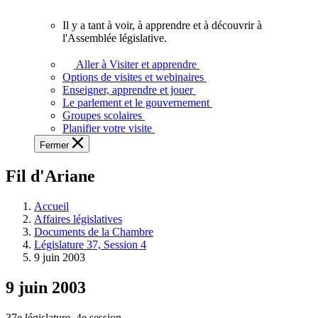
vous.
Il y a tant à voir, à apprendre et à découvrir à
Il
l'Assemblée législative.
y
a
Aller à Visiter et apprendre
tant
Options de visites et webinaires
à
Enseigner, apprendre et jouer
voir,
Le parlement et le gouvernement
à
Groupes scolaires
apprendre
Planifier votre visite
et
Fermer
à
découvrir
Fil d'Ariane
à
l'Assemblée
législative.
Accueil
Affaires législatives
Documents de la Chambre
Législature 37, Session 4
9 juin 2003
9 juin 2003
37e législature, 4e session