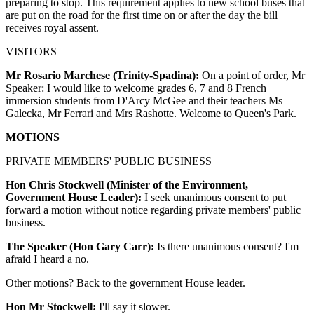
preparing to stop. This requirement applies to new school buses that
are put on the road for the first time on or after the day the bill
receives royal assent.
VISITORS
Mr Rosario Marchese (Trinity-Spadina):
On a point of order, Mr
Speaker: I would like to welcome grades 6, 7 and 8 French
immersion students from D'Arcy McGee and their teachers Ms
Galecka, Mr Ferrari and Mrs Rashotte. Welcome to Queen's Park.
MOTIONS
PRIVATE MEMBERS' PUBLIC BUSINESS
Hon Chris Stockwell (Minister of the Environment,
Government House Leader):
I seek unanimous consent to put
forward a motion without notice regarding private members' public
business.
The Speaker (Hon Gary Carr):
Is there unanimous consent? I'm
afraid I heard a no.
Other motions? Back to the government House leader.
Hon Mr Stockwell:
I'll say it slower.