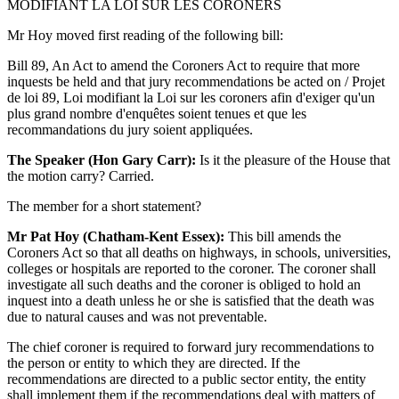
MODIFIANT LA LOI SUR LES CORONERS
Mr Hoy moved first reading of the following bill:
Bill 89, An Act to amend the Coroners Act to require that more
inquests be held and that jury recommendations be acted on / Projet
de loi 89, Loi modifiant la Loi sur les coroners afin d'exiger qu'un
plus grand nombre d'enquêtes soient tenues et que les
recommandations du jury soient appliquées.
The Speaker (Hon Gary Carr):
Is it the pleasure of the House that
the motion carry? Carried.
The member for a short statement?
Mr Pat Hoy (Chatham-Kent Essex):
This bill amends the
Coroners Act so that all deaths on highways, in schools, universities,
colleges or hospitals are reported to the coroner. The coroner shall
investigate all such deaths and the coroner is obliged to hold an
inquest into a death unless he or she is satisfied that the death was
due to natural causes and was not preventable.
The chief coroner is required to forward jury recommendations to
the person or entity to which they are directed. If the
recommendations are directed to a public sector entity, the entity
shall implement them if the recommendations deal with matters of