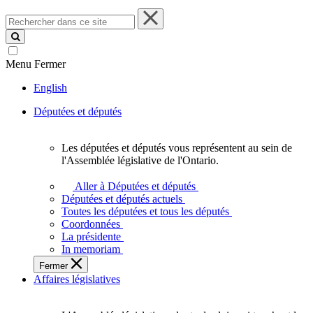
Rechercher
dans
ce
site
Menu
Fermer
English
Députées et députés
Les députées et députés vous représentent au sein de
Les
l'Assemblée législative de l'Ontario.
députées
et
Aller à Députées et députés
députés
Députées et députés actuels
vous
Toutes les députées et tous les députés
représentent
Coordonnées
au
La présidente
sein
In memoriam
de
Fermer
l'Assemblée
Affaires législatives
législative
de
l'Ontario.