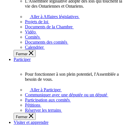
L'Assemblée législative adopte des lois qui touchent la
L'Assemblée
vie des Ontariennes et Ontariens.
législative
adopte
Aller à Affaires législatives
des
Projets de loi
lois
Documents de la Chambre
qui
Vidéo
touchent
Comités
la
Documents des comités
vie
Calendrier
des
Fermer
Ontariennes
Participer
et
Ontariens.
Pour fonctionner à son plein potentiel, l'Assemblée a
Pour
besoin de vous.
fonctionner
à
Aller à Participer
son
Communiquer avec une députée ou un député
plein
Participation aux comités
potentiel,
Pétitions
l'Assemblée
Réserver les terrains
a
Fermer
besoin
Visiter et apprendre
de