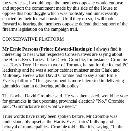
the very least, I would hope the members opposite would endorse
and support the commitment made by this side of the House to
oppose this boondoggle which was foolishly and unnecessarily
enacted by their federal cousins. Until they do so, I will look
forward to hearing the members opposite defend their support of the
firearms legislation on the campaign trail.
CONSERVATIVE PLATFORM
Mr Ernie Parsons (Prince Edward-Hastings):
I always find it
interesting to hear what respected Conservatives are saying about
the Harris-Eves Tories. Take David Crombie, for instance. Crombie
is a Tory's Tory. He was mayor of Toronto, he ran for the federal PC
leadership and he was a senior cabinet minister under Clark and
Mulroney. Here's what David Crombie had to say about Ernie
Eves's platform: "This government is more interested in delivering
gimmicks than in delivering public policy."
That's what David Crombie said. He was then asked, would he vote
for gimmicks in the upcoming provincial election? "No," Crombie
said. "Gimmicks are not what we need."
Truer words have rarely been spoken before. Mr Crombie was
understandably upset at the Harris-Eves Tories' bullying and
betrayal of municipalities. Crombie told it like it is, saying, "In the