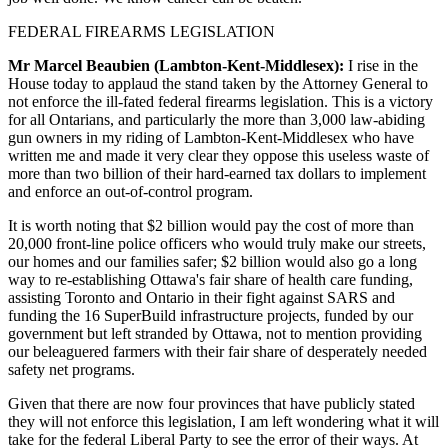
FEDERAL FIREARMS LEGISLATION
Mr Marcel Beaubien (Lambton-Kent-Middlesex):
I rise in the
House today to applaud the stand taken by the Attorney General to
not enforce the ill-fated federal firearms legislation. This is a victory
for all Ontarians, and particularly the more than 3,000 law-abiding
gun owners in my riding of Lambton-Kent-Middlesex who have
written me and made it very clear they oppose this useless waste of
more than two billion of their hard-earned tax dollars to implement
and enforce an out-of-control program.
It is worth noting that $2 billion would pay the cost of more than
20,000 front-line police officers who would truly make our streets,
our homes and our families safer; $2 billion would also go a long
way to re-establishing Ottawa's fair share of health care funding,
assisting Toronto and Ontario in their fight against SARS and
funding the 16 SuperBuild infrastructure projects, funded by our
government but left stranded by Ottawa, not to mention providing
our beleaguered farmers with their fair share of desperately needed
safety net programs.
Given that there are now four provinces that have publicly stated
they will not enforce this legislation, I am left wondering what it will
take for the federal Liberal Party to see the error of their ways. At