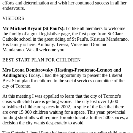
efforts and determination and wish her continued success in all her
endeavours.
VISITORS
Mr Michael Bryant (St Paul's):
I'd like all members to welcome
the family of a great legislative page, the first page from St Clare
Catholic school in the great riding of St Paul's, Kristian Mandarano.
His family is here: Anthony, Teresa, Vince and Dominic
Mandarano. We all welcome you.
BEST START PLAN FOR CHILDREN
Mrs Leona Dombrowsky (Hastings-Frontenac-Lennox and
Addington):
Today, I had the opportunity to present the Liberal
Best Start plan for children to the social services committee of the
city of Toronto.
At this meeting I was appalled to learn that the city of Toronto's
crisis with child care is getting worse. The city lost over 1,600
subsidized child care spaces in 2002, in spite of the fact that there
are over 15,000 children waiting for a space. This year, provincial
funding shortfalls will require Toronto to cut a further 500 spaces, a
decision the city wants desperately to avoid.
The Ontario Liberal Party believes that access to quality child care is