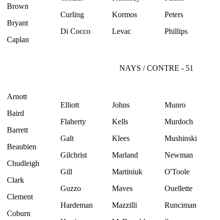
Brown
Curling
Kormos
Peters
Bryant
Di Cocco
Levac
Phillips
Caplan
NAYS / CONTRE - 51
Arnott
Elliott
Johns
Munro
Baird
Flaherty
Kells
Murdoch
Barrett
Galt
Klees
Mushinski
Beaubien
Gilchrist
Marland
Newman
Chudleigh
Gill
Martiniuk
O'Toole
Clark
Guzzo
Maves
Ouellette
Clement
Hardeman
Mazzilli
Runciman
Coburn