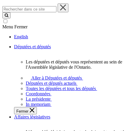
Rechercher
dans
ce
site
Menu
Fermer
English
Députées et députés
Les députées et députés vous représentent au sein de
Les
l'Assemblée législative de l'Ontario.
députées
et
Aller à Députées et députés
députés
Députées et députés actuels
vous
Toutes les députées et tous les députés
représentent
Coordonnées
au
La présidente
sein
In memoriam
de
Fermer
l'Assemblée
Affaires législatives
législative
de
l'Ontario.