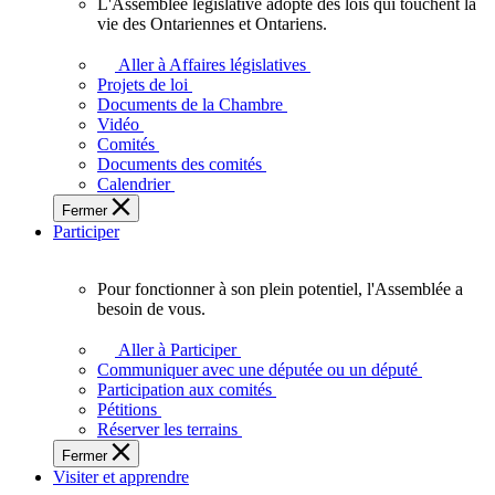
L'Assemblée législative adopte des lois qui touchent la
L'Assemblée
vie des Ontariennes et Ontariens.
législative
adopte
Aller à Affaires législatives
des
Projets de loi
lois
Documents de la Chambre
qui
Vidéo
touchent
Comités
la
Documents des comités
vie
Calendrier
des
Fermer
Ontariennes
Participer
et
Ontariens.
Pour fonctionner à son plein potentiel, l'Assemblée a
Pour
besoin de vous.
fonctionner
à
Aller à Participer
son
Communiquer avec une députée ou un député
plein
Participation aux comités
potentiel,
Pétitions
l'Assemblée
Réserver les terrains
a
Fermer
besoin
Visiter et apprendre
de