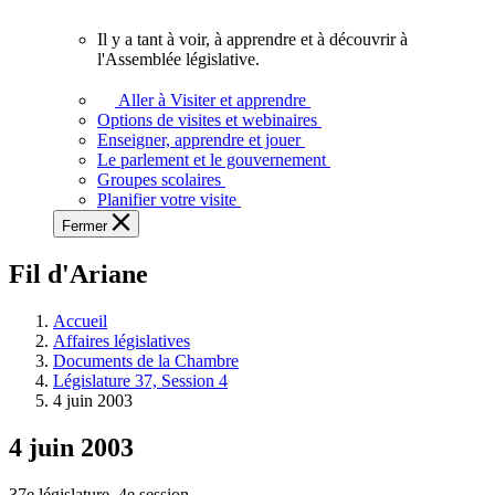
vous.
Il y a tant à voir, à apprendre et à découvrir à
Il
l'Assemblée législative.
y
a
Aller à Visiter et apprendre
tant
Options de visites et webinaires
à
Enseigner, apprendre et jouer
voir,
Le parlement et le gouvernement
à
Groupes scolaires
apprendre
Planifier votre visite
et
Fermer
à
découvrir
Fil d'Ariane
à
l'Assemblée
législative.
Accueil
Affaires législatives
Documents de la Chambre
Législature 37, Session 4
4 juin 2003
4 juin 2003
37e législature, 4e session