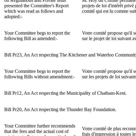
on Regulations and Private Bills
M. Hoy du Comité permanent
presented the Committee's Report
projets de loi d'intérêt privé
which was read as follows and
comité qui est lu comme suit
adopted:-
Your Committee begs to report the
Votre comité propose qu'il so
following Bill as amended:-
sur le projet de loi suivant
Bill Pr23, An Act respecting The Kitchener and Waterloo Communit
Your Committee begs to report the
Votre comité propose qu'il so
following Bills without amendment:-
sur les projets de loi suiva
Bill Pr12, An Act respecting the Municipality of Chatham-Kent.
Bill Pr20, An Act respecting the Thunder Bay Foundation.
Your Committee further recommends
Votre comité de plus recomm
that the fees and the actual cost of
frais d'impression à toutes l