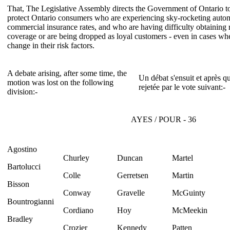
That, The Legislative Assembly directs the Government of Ontario to c
protect Ontario consumers who are experiencing sky-rocketing auto
commercial insurance rates, and who are having difficulty obtaining
coverage or are being dropped as loyal customers - even in cases wh
change in their risk factors.
A debate arising, after some time, the
Un débat s'ensuit et après q
motion was lost on the following
rejetée par le vote suivant:-
division:-
AYES / POUR - 36
Agostino
Churley
Duncan
Martel
Bartolucci
Colle
Gerretsen
Martin
Bisson
Conway
Gravelle
McGuinty
Bountrogianni
Cordiano
Hoy
McMeekin
Bradley
Crozier
Kennedy
Patten