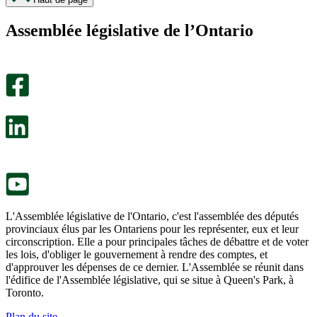
page
page
m’a
ne
Assemblée législative de l’Ontario
été
m’a
utile.
pas
Un
été
sondage
utile.
facultatif
Un
s’ouvre
sondage
dans
facultatif
un
s’ouvre
nouvel
dans
onglet.
un
nouvel
onglet.
L'Assemblée législative de l'Ontario, c'est l'assemblée des députés
provinciaux élus par les Ontariens pour les représenter, eux et leur
circonscription. Elle a pour principales tâches de débattre et de voter
les lois, d'obliger le gouvernement à rendre des comptes, et
d'approuver les dépenses de ce dernier. L'Assemblée se réunit dans
l'édifice de l'Assemblée législative, qui se situe à Queen's Park, à
Toronto.
Plan du site