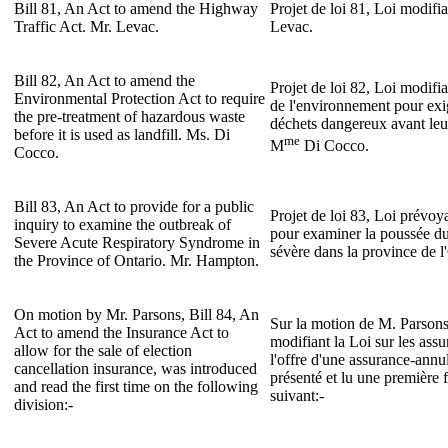
Bill 81, An Act to amend the Highway
Projet de loi 81, Loi modifi
Traffic Act. Mr. Levac.
Levac.
Bill 82, An Act to amend the
Projet de loi 82, Loi modifia
Environmental Protection Act to require
de l'environnement pour exig
the pre-treatment of hazardous waste
déchets dangereux avant leu
before it is used as landfill. Ms. Di
me
M
Di Cocco.
Cocco.
Bill 83, An Act to provide for a public
Projet de loi 83, Loi prévo
inquiry to examine the outbreak of
pour examiner la poussée du
Severe Acute Respiratory Syndrome in
sévère dans la province de 
the Province of Ontario. Mr. Hampton.
On motion by Mr. Parsons, Bill 84, An
Sur la motion de M. Parsons,
Act to amend the Insurance Act to
modifiant la Loi sur les ass
allow for the sale of election
l'offre d'une assurance-annul
cancellation insurance, was introduced
présenté et lu une première f
and read the first time on the following
suivant:-
division:-