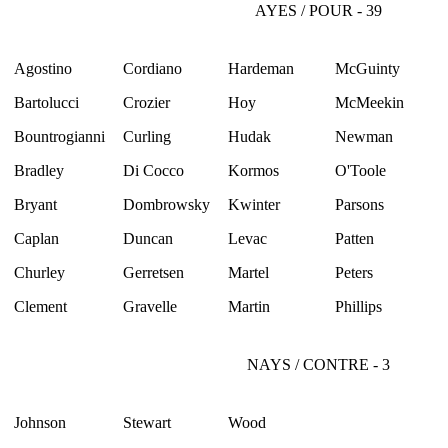
AYES / POUR - 39
Agostino
Cordiano
Hardeman
McGuinty
Bartolucci
Crozier
Hoy
McMeekin
Bountrogianni
Curling
Hudak
Newman
Bradley
Di Cocco
Kormos
O'Toole
Bryant
Dombrowsky
Kwinter
Parsons
Caplan
Duncan
Levac
Patten
Churley
Gerretsen
Martel
Peters
Clement
Gravelle
Martin
Phillips
NAYS / CONTRE - 3
Johnson
Stewart
Wood