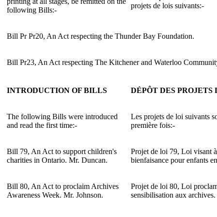
printing at all stages, be remitted on the
projets de lois suivants:-
following Bills:-
Bill Pr Pr20, An Act respecting the Thunder Bay Foundation.
Bill Pr23, An Act respecting The Kitchener and Waterloo Communit
INTRODUCTION OF BILLS
DÉPÔT DES PROJETS 
The following Bills were introduced
Les projets de loi suivants s
and read the first time:-
première fois:-
Bill 79, An Act to support children's
Projet de loi 79, Loi visant 
charities in Ontario. Mr. Duncan.
bienfaisance pour enfants e
Bill 80, An Act to proclaim Archives
Projet de loi 80, Loi procla
Awareness Week. Mr. Johnson.
sensibilisation aux archives