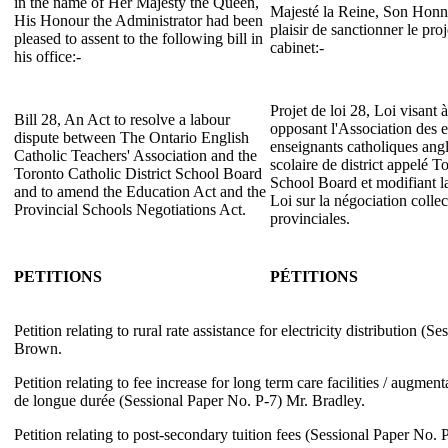
in the name of Her Majesty the Queen,
Majesté la Reine, Son Honneu
His Honour the Administrator had been
plaisir de sanctionner le pro
pleased to assent to the following bill in
cabinet:-
his office:-
Projet de loi 28, Loi visant à
Bill 28, An Act to resolve a labour
opposant l'Association des e
dispute between The Ontario English
enseignants catholiques angl
Catholic Teachers' Association and the
scolaire de district appelé T
Toronto Catholic District School Board
School Board et modifiant la
and to amend the Education Act and the
Loi sur la négociation collec
Provincial Schools Negotiations Act.
provinciales.
PETITIONS
PÉTITIONS
Petition relating to rural rate assistance for electricity distribution (
Brown.
Petition relating to fee increase for long term care facilities / augment
de longue durée (Sessional Paper No. P-7) Mr. Bradley.
Petition relating to post-secondary tuition fees (Sessional Paper No