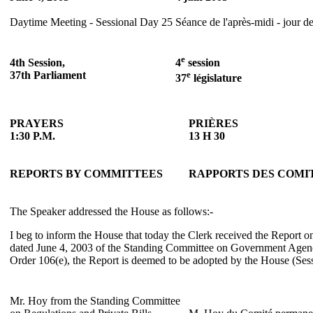
Daytime Meeting - Sessional Day 25
Séance de l'après-midi - jour d
e
4th
Session,
4
session
37th Parliament
e
37
législature
PRAYERS
PRIÈRES
1:30 P.M.
13 H 30
REPORTS BY COMMITTEES
RAPPORTS DES COMI
The Speaker addressed the House as follows:-
I beg to inform the House that today the Clerk received the Report 
dated June 4, 2003 of the Standing Committee on Government Agenc
Order 106(e), the Report is deemed to be adopted by the House (Ses
Mr. Hoy from the Standing Committee