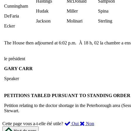
Hastings
McDonald
Sampson
Cunningham
Hudak
Miller
Spina
DeFaria
Jackson
Molinari
Sterling
Ecker
The House then adjourned at 6:02 p.m.
À 18 h, 02 la chambre a ensu
le président
GARY CARR
Speaker
PETITIONS TABLED PURSUANT TO STANDING ORDER 3
Petition relating to the doctor shortage in the Peterborough area (Se
Stewart.
,
,
Cette page vous a-t-elle été utile?
Oui
Non
cette
cette
Haut de page