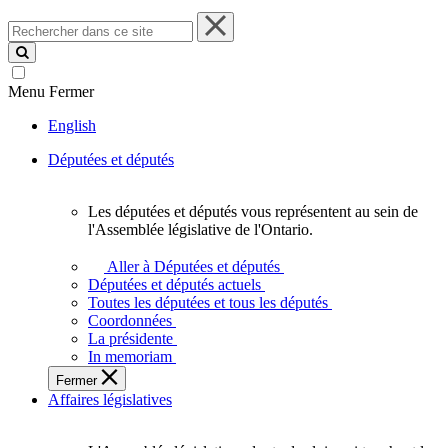
Rechercher
dans
ce
site
Menu
Fermer
English
Députées et députés
Les députées et députés vous représentent au sein de
Les
l'Assemblée législative de l'Ontario.
députées
et
Aller à Députées et députés
députés
Députées et députés actuels
vous
Toutes les députées et tous les députés
représentent
Coordonnées
au
La présidente
sein
In memoriam
de
Fermer
l'Assemblée
Affaires législatives
législative
de
l'Ontario.