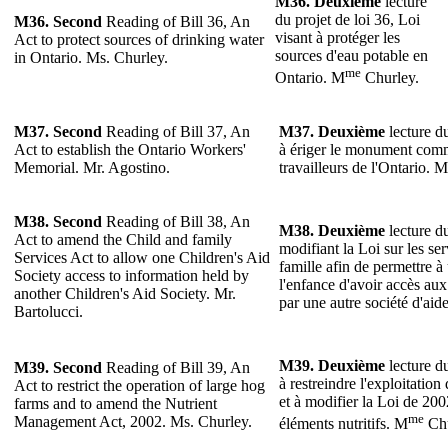
M36.
Deuxième
lecture
du projet de loi 36, Loi
M36. Second
Reading of Bill 36, An
visant à protéger les
Act to protect sources of drinking water
sources d'eau potable en
in Ontario. Ms. Churley.
me
Ontario. M
Churley.
M37. Second
Reading of Bill 37, An
M37.
Deuxième
lecture du
Act to establish the Ontario Workers'
à ériger le monument co
Memorial. Mr. Agostino.
travailleurs de l'Ontario. 
M38. Second
Reading of Bill 38, An
M38.
Deuxième
lecture du
Act to amend the Child and family
modifiant la Loi sur les ser
Services Act to allow one Children's Aid
famille afin de permettre à
Society access to information held by
l'enfance d'avoir accès au
another Children's Aid Society. Mr.
par une autre société d'aid
Bartolucci.
M39.
Deuxième
lecture du
M39. Second
Reading of Bill 39, An
à restreindre l'exploitatio
Act to restrict the operation of large hog
et à modifier la Loi de 200
farms and to amend the Nutrient
me
Management Act, 2002. Ms. Churley.
éléments nutritifs. M
Chu