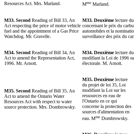
me
Resources Act. Mrs. Marland.
M
Marland.
M33. Second
Reading of Bill 33, An
M33.
Deuxième
lecture du
Act respecting the price of motor vehicle
concernant le prix du carbu
fuel and the appointment of a Gas Price
automobiles et la nominatio
Watchdog. Mr. Gravelle.
surveillance des prix du ca
M34. Second
Reading of Bill 34, An
M34.
Deuxième
lecture du
Act to amend the Representation Act,
modifiant la Loi de 1996 su
1996. Mr. Arnott.
électorale. M. Arnott.
M35.
Deuxième
lecture
du projet de loi 35, Loi
modifiant la Loi sur les
M35. Second
Reading of Bill 35, An
ressources en eau de
Act to amend the Ontario Water
l'Ontario en ce qui
Resources Act with respect to water
concerne la protection des
source protection. Mrs. Dombrowsky.
sources d'alimentation en
me
eau. M
Dombrowsky.