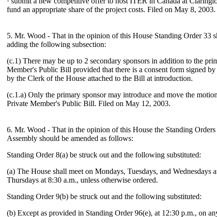
· submit a new competitive offer to host ITER in Canada at Claring
fund an appropriate share of the project costs. Filed on May 8, 2003.
5. Mr. Wood - That in the opinion of this House Standing Order 33
adding the following subsection:
(c.1) There may be up to 2 secondary sponsors in addition to the pri
Member's Public Bill provided that there is a consent form signed by 
by the Clerk of the House attached to the Bill at introduction.
(c.1.a) Only the primary sponsor may introduce and move the motion f
Private Member's Public Bill. Filed on May 12, 2003.
6. Mr. Wood - That in the opinion of this House the Standing Orders 
Assembly should be amended as follows:
Standing Order 8(a) be struck out and the following substituted:
(a) The House shall meet on Mondays, Tuesdays, and Wednesdays at
Thursdays at 8:30 a.m., unless otherwise ordered.
Standing Order 9(b) be struck out and the following substituted:
(b) Except as provided in Standing Order 96(e), at 12:30 p.m., on 