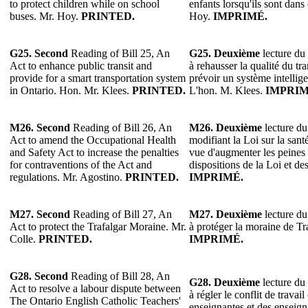
to protect children while on school
enfants lorsqu'ils sont dans
buses. Mr. Hoy.
PRINTED.
Hoy.
IMPRIMÉ.
G25. Second
Reading of Bill 25, An
G25. Deuxième
lecture du 
Act to enhance public transit and
à rehausser la qualité du t
provide for a smart transportation system
prévoir un système intellige
in Ontario. Hon. Mr. Klees.
PRINTED.
L'hon. M. Klees.
IMPRIM
M26. Second
Reading of Bill 26, An
M26. Deuxième
lecture du
Act to amend the Occupational Health
modifiant la Loi sur la santé
and Safety Act to increase the penalties
vue d'augmenter les peines 
for contraventions of the Act and
dispositions de la Loi et d
regulations. Mr. Agostino.
PRINTED.
IMPRIMÉ.
M27. Second
Reading of Bill 27, An
M27. Deuxième
lecture du 
Act to protect the Trafalgar Moraine. Mr.
à protéger la moraine de Tr
Colle.
PRINTED.
IMPRIMÉ.
G28. Second
Reading of Bill 28, An
G28.
Deuxième
lecture du 
Act to resolve a labour dispute between
à régler le conflit de travai
The Ontario English Catholic Teachers'
enseignantes et des enseign