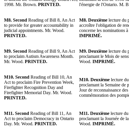
1998. Mr. Brown.
PRINTED.
l'énergie de l'Ontario. M.
M8. Second
Reading of Bill 8, An Act
M8. Deuxième
lecture du p
to provide for greater accountability in
accroître l'obligation de re
judicial appointments. Mr. Wood.
concerne les nominations à
PRINTED.
IMPRIMÉ.
M9. Second
Reading of Bill 9, An Act
M9. Deuxième
lecture du p
to proclaim Autism Awareness Month.
proclamant le Mois de sensi
Mr. Wood.
PRINTED.
Wood.
IMPRIMÉ.
M10. Second
Reading of Bill 10, An
M10. Deuxième
lecture du
Act to proclaim Fire Prevention Week,
proclamant la Semaine de p
Firefighter Recognition Day and
Jour de reconnaissance des 
Firefighter Memorial Day. Mr. Wood.
commémoration des pompi
PRINTED.
M11. Second
Reading of Bill 11, An
M11. Deuxième
lecture du 
Act to proclaim Democracy in Ontario
proclamant la Journée de l
Day. Mr. Wood.
PRINTED.
Wood.
IMPRIMÉ.