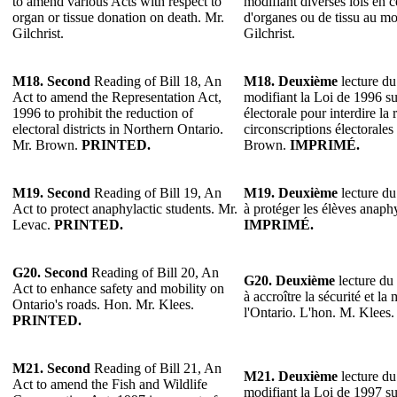
to amend various Acts with respect to
modifiant diverses lois en c
organ or tissue donation on death. Mr.
d'organes ou de tissu au m
Gilchrist.
Gilchrist.
M18. Second
Reading of Bill 18, An
M18. Deuxième
lecture du
Act to amend the Representation Act,
modifiant la Loi de 1996 su
1996 to prohibit the reduction of
électorale pour interdire l
electoral districts in Northern Ontario.
circonscriptions électorale
Mr. Brown.
PRINTED.
Brown.
IMPRIMÉ.
M19. Second
Reading of Bill 19, An
M19. Deuxième
lecture du 
Act to protect anaphylactic students. Mr.
à protéger les élèves anaph
Levac.
PRINTED.
IMPRIMÉ.
G20. Second
Reading of Bill 20, An
G20. Deuxième
lecture du 
Act to enhance safety and mobility on
à accroître la sécurité et la 
Ontario's roads. Hon. Mr. Klees.
l'Ontario. L'hon. M. Klees
PRINTED.
M21. Second
Reading of Bill 21, An
M21. Deuxième
lecture du
Act to amend the Fish and Wildlife
modifiant la Loi de 1997 su