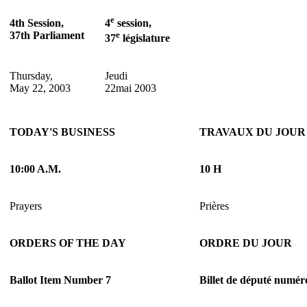
e
4th Session,
4
session,
37th Parliament
e
37
législature
Thursday,
Jeudi
May 22, 2003
22mai 2003
TODAY'S BUSINESS
TRAVAUX DU JOUR
10:00 A.M.
10 H
Prayers
Prières
ORDERS OF THE DAY
ORDRE DU JOUR
Ballot Item Number 7
Billet de député numér