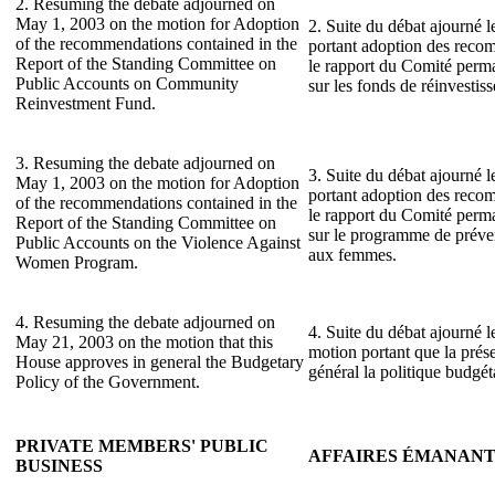
2. Resuming the debate adjourned on
May 1, 2003 on the motion for Adoption
2. Suite du débat ajourné l
of the recommendations contained in the
portant adoption des reco
Report of the Standing Committee on
le rapport du Comité perm
Public Accounts on Community
sur les fonds de réinvesti
Reinvestment Fund.
3. Resuming the debate adjourned on
3. Suite du débat ajourné l
May 1, 2003 on the motion for Adoption
portant adoption des reco
of the recommendations contained in the
le rapport du Comité perm
Report of the Standing Committee on
sur le programme de préven
Public Accounts on the Violence Against
aux femmes.
Women Program.
4. Resuming the debate adjourned on
4. Suite du débat ajourné 
May 21, 2003 on the motion that this
motion portant que la pré
House approves in general the Budgetary
général la politique budgé
Policy of the Government.
PRIVATE MEMBERS' PUBLIC
AFFAIRES ÉMANANT
BUSINESS