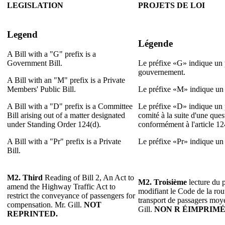
LEGISLATION
PROJETS DE LOI
Legend
Légende
A Bill with a "G" prefix is a
Government Bill.
Le préfixe «G» indique un p
gouvernement.
A Bill with an "M" prefix is a Private
Members' Public Bill.
Le préfixe «M» indique un p
A Bill with a "D" prefix is a Committee
Le préfixe «D» indique un p
Bill arising out of a matter designated
comité à la suite d'une que
under Standing Order 124(d).
conformément à l'article 1
A Bill with a "Pr" prefix is a Private
Le préfixe «Pr» indique un p
Bill.
M2.
Third
Reading of Bill 2, An Act to
M2. Troisième
lecture du p
amend the Highway Traffic Act to
modifiant le Code de la rout
restrict the conveyance of passengers for
transport de passagers moy
compensation. Mr. Gill.
NOT
Gill.
NON R ÉIMPRIMÉ
REPRINTED.