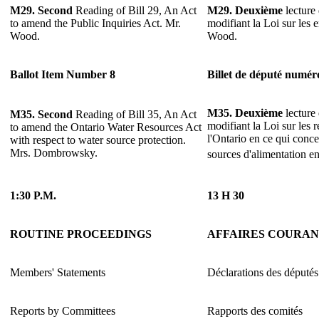
M29. Second
Reading of Bill 29, An Act
M29.
Deuxième
lecture 
to amend the Public Inquiries Act. Mr.
modifiant la Loi sur les 
Wood.
Wood.
Ballot Item Number 8
Billet de député numér
M35.
Deuxième
lecture 
M35. Second
Reading of Bill 35, An Act
modifiant la Loi sur les 
to amend the Ontario Water Resources Act
l'Ontario en ce qui conce
with respect to water source protection.
Mrs. Dombrowsky.
sources d'alimentation e
1:30 P.M.
13 H 30
ROUTINE PROCEEDINGS
AFFAIRES COURAN
Members' Statements
Déclarations des députés
Reports by Committees
Rapports des comités