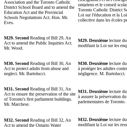
Association and the Toronto Catholic
ontariens et le conseil scola
District School Board and to amend the
Toronto Catholic District S
Education Act and the Provincial
Loi sur l'éducation et la Lo
Schools Negotiations Act. Hon. Mr.
collective dans les écoles 
Eves.
M29. Second
Reading of Bill 29, An
M29.
Deuxième
lecture du
Act to amend the Public Inquiries Act.
modifiant la Loi sur les e
Mr. Wood.
M30. Second
Reading of Bill 30, An
M30.
Deuxième
lecture du 
Act to protect adults from abuse and
à protéger les adultes contre
neglect. Mr. Bartolucci.
négligence. M. Bartolucci.
M31. Second
Reading of Bill 31, An
M31.
Deuxième
lecture du 
Act to ensure the preservation of the site
à assurer la préservation du
of Toronto's first parliament buildings.
parlementaires de Toronto.
Mr. Marchese.
M32.
Deuxième
lecture du
M32. Second
Reading of Bill 32, An
modifiant la Loi sur les res
Act to amend the Ontario Water