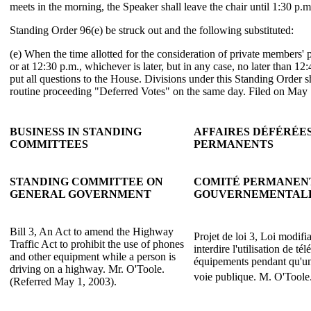
meets in the morning, the Speaker shall leave the chair until 1:30 p.m
Standing Order 96(e) be struck out and the following substituted:
(e) When the time allotted for the consideration of private members' 
or at 12:30 p.m., whichever is later, but in any case, no later than 12
put all questions to the House. Divisions under this Standing Order sh
routine proceeding "Deferred Votes" on the same day. Filed on May 
BUSINESS IN STANDING
AFFAIRES DÉFÉRÉE
COMMITTEES
PERMANENTS
STANDING COMMITTEE ON
COMITÉ PERMANENT
GENERAL GOVERNMENT
GOUVERNEMENTAL
Bill 3, An Act to amend the Highway
Projet de loi 3, Loi modifi
Traffic Act to prohibit the use of phones
interdire l'utilisation de té
and other equipment while a person is
équipements pendant qu'un
driving on a highway. Mr. O'Toole.
voie publique. M. O'Toole.
(Referred May 1, 2003).