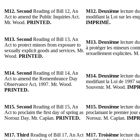
M12. Second
Reading of Bill 12, An
M12. Deuxième
lecture du
Act to amend the Public Inquiries Act.
modifiant la Loi sur les e
Mr. Wood.
PRINTED.
IMPRIMÉ.
M13. Second
Reading of Bill 13, An
M13. Deuxième
lecture du 
Act to protect minors from exposure to
à protéger les mineurs contr
sexually explicit goods and services. Mr.
sexuellement explicites. 
Wood.
PRINTED.
M14. Second
Reading of Bill 14, An
M14. Deuxième
lecture du
Act to amend the Remembrance Day
modifiant la Loi de 1997 su
Observance Act, 1997. Mr. Wood.
Souvenir. M. Wood.
IMPR
PRINTED.
M15. Second
Reading of Bill 15, An
M15. Deuxième
lecture du
Act to proclaim the first day of spring as
proclamant le premier jour
Norouz Day. Mr. Caplan.
PRINTED.
Norouz. M. Caplan.
IMPR
M17. Third
Reading of Bill 17, An Act
M17. Troisième
lecture du 