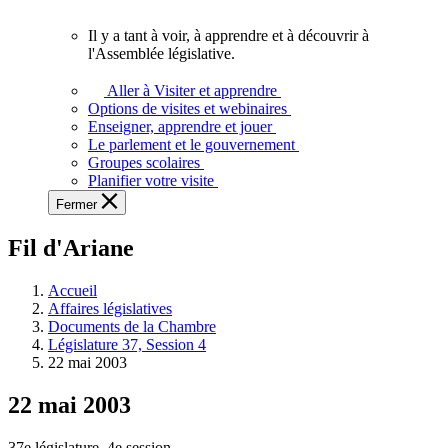
vous.
Il y a tant à voir, à apprendre et à découvrir à
Il
l'Assemblée législative.
y
a
Aller à Visiter et apprendre
tant
Options de visites et webinaires
à
Enseigner, apprendre et jouer
voir,
Le parlement et le gouvernement
à
Groupes scolaires
apprendre
Planifier votre visite
et
Fermer
à
découvrir
Fil d'Ariane
à
l'Assemblée
législative.
Accueil
Affaires législatives
Documents de la Chambre
Législature 37, Session 4
22 mai 2003
22 mai 2003
37e législature, 4e session