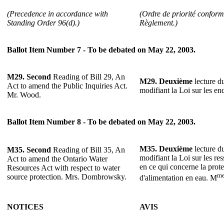
(Precedence in accordance with
(Ordre de priorité conforme
Standing Order 96(d).)
Règlement.)
Ballot Item Number 7 - To be debated on May 22, 2003.
M29. Second
Reading of Bill 29, An
M29.
Deuxième
lecture du
Act to amend the Public Inquiries Act.
modifiant la Loi sur les e
Mr. Wood.
Ballot Item Number 8 - To be debated on May 22, 2003.
M35.
Deuxième
lecture du
M35. Second
Reading of Bill 35, An
modifiant la Loi sur les re
Act to amend the Ontario Water
en ce qui concerne la prot
Resources Act with respect to water
m
source protection. Mrs. Dombrowsky.
d'alimentation en eau. M
NOTICES
AVIS