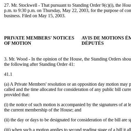
27. Mr. Stockwell - That pursuant to Standing Order 9(c)(i), the Hou
p.m. to 9:30 p.m. on Thursday, May 22, 2003, for the purpose of co
business. Filed on May 15, 2003.
PRIVATE MEMBERS' NOTICES
AVIS DE MOTIONS 
OF MOTION
DÉPUTÉS
3. Mr. Wood - In the opinion of the House, the Standing Orders sho
the following after Standing Order 41:
41.1
(a) A Private Members' resolution or an opposition day motion may pr
called and the time allocated for consideration of any public bill cur
provided that:
(i) the notice of such motion is accompanied by the signatures of at l
the current membership of the House; and
(ii) the day or days to be designated for consideration of the bill are 
(iii) when such a motion applies to second reading stage of a bill it 