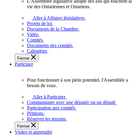
L'Assemblée législative adopte des lois qui touchent la
L'Assemblée
vie des Ontariennes et Ontariens.
législative
adopte
Aller à Affaires législatives
des
Projets de loi
lois
Documents de la Chambre
qui
Vidéo
touchent
Comités
la
Documents des comités
vie
Calendrier
des
Fermer
Ontariennes
Participer
et
Ontariens.
Pour fonctionner à son plein potentiel, l'Assemblée a
Pour
besoin de vous.
fonctionner
à
Aller à Participer
son
Communiquer avec une députée ou un député
plein
Participation aux comités
potentiel,
Pétitions
l'Assemblée
Réserver les terrains
a
Fermer
besoin
Visiter et apprendre
de