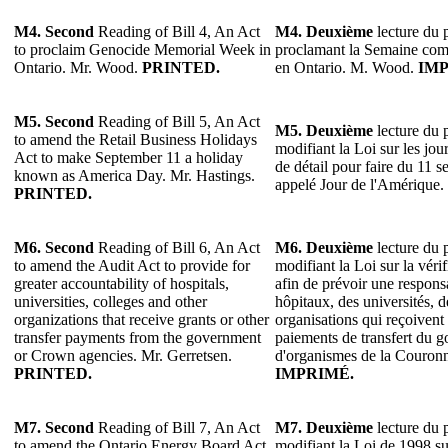
M4. Second
Reading of Bill 4, An Act
M4. Deuxième
lecture du p
to proclaim Genocide Memorial Week in
proclamant la Semaine co
Ontario. Mr. Wood.
PRINTED.
en Ontario. M. Wood.
IMP
M5. Second
Reading of Bill 5, An Act
M5. Deuxième
lecture du p
to amend the Retail Business Holidays
modifiant la Loi sur les jo
Act to make September 11 a holiday
de détail pour faire du 11 s
known as America Day. Mr. Hastings.
appelé Jour de l'Amérique.
PRINTED.
M6. Second
Reading of Bill 6, An Act
M6. Deuxième
lecture du p
to amend the Audit Act to provide for
modifiant la Loi sur la véri
greater accountability of hospitals,
afin de prévoir une responsa
universities, colleges and other
hôpitaux, des universités, d
organizations that receive grants or other
organisations qui reçoivent
transfer payments from the government
paiements de transfert du 
or Crown agencies. Mr. Gerretsen.
d'organismes de la Couronn
PRINTED.
IMPRIMÉ.
M7. Second
Reading of Bill 7, An Act
M7. Deuxième
lecture du p
to amend the Ontario Energy Board Act,
modifiant la Loi de 1998 s