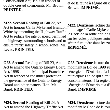
Conservation Act, 1997 in respect of
et de la faune à l'égard du 
double-crested cormorants. Mr. Brown.
Brown.
IMPRIMÉ.
PRINTED.
M22. Second
Reading of Bill 22, An
M22. Deuxième
lecture du
Act to honour Carlie Myke and Brandon
hommage à Carlie Myke et
White by amending the Highway Traffic
le Code de la route afin de 
Act to reduce the rate of speed permitted
sur les voies publiques auto
on highways surrounding schools and to
sécurité routière dans les z
ensure traffic safety in school zones. Mr.
IMPRIMÉ.
Levac.
PRINTED.
G23. Second
Reading of Bill 23, An
G23. Deuxième
lecture du 
Act to amend the Ontario Energy Board
modifiant la Loi de 1998 s
Act, 1998 and the Municipal Franchises
l'énergie de l'Ontario et la 
Act in respect of consumer protection,
municipales en ce qui a trai
the governance of the Ontario Energy
consommateurs, à la régie 
Board and other matters. Hon. Mr.
l'énergie de l'Ontario et à 
Baird.
PRINTED.
Baird.
IMPRIMÉ.
M24. Second
Reading of Bill 24, An
M24. Deuxième
lecture du
Act to amend the Highway Traffic Act
modifiant le Code de la rou