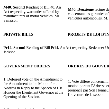
M40. Second
Reading of Bill 40, An
M40.
Deuxième
lecture du
Act respecting warranties offered by
concernant les garanties off
manufacturers of motor vehicles. Mr.
véhicules automobiles. M
Sampson.
PRIVATE BILLS
PROJETS DE LOI D'
Pr14. Second
Reading of Bill Pr14, An Act respecting Redeemer Un
Jackson.
GOVERNMENT ORDERS
ORDRES DU GOUVE
1. Deferred vote on the Amendment to
1. Vote différé concernant
the Amendment to the Motion for an
motion portant l'Adresse e
Address in Reply to the Speech of His
prononcé par Son Honneur 
Honour the Lieutenant Governor at the
l'ouverture de la session.
Opening of the Session.