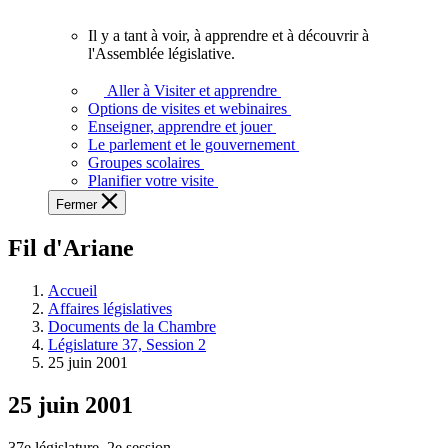
vous.
Il y a tant à voir, à apprendre et à découvrir à
Il
l'Assemblée législative.
y
a
Aller à Visiter et apprendre
tant
Options de visites et webinaires
à
Enseigner, apprendre et jouer
voir,
Le parlement et le gouvernement
à
Groupes scolaires
apprendre
Planifier votre visite
et
Fermer
à
découvrir
Fil d'Ariane
à
l'Assemblée
législative.
Accueil
Affaires législatives
Documents de la Chambre
Législature 37, Session 2
25 juin 2001
25 juin 2001
37e législature, 2e session