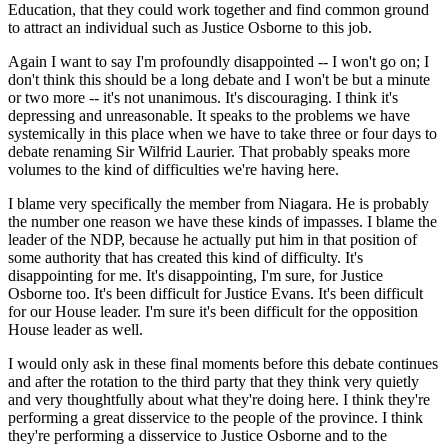
Education, that they could work together and find common ground
to attract an individual such as Justice Osborne to this job.
Again I want to say I'm profoundly disappointed -- I won't go on; I
don't think this should be a long debate and I won't be but a minute
or two more -- it's not unanimous. It's discouraging. I think it's
depressing and unreasonable. It speaks to the problems we have
systemically in this place when we have to take three or four days to
debate renaming Sir Wilfrid Laurier. That probably speaks more
volumes to the kind of difficulties we're having here.
I blame very specifically the member from Niagara. He is probably
the number one reason we have these kinds of impasses. I blame the
leader of the NDP, because he actually put him in that position of
some authority that has created this kind of difficulty. It's
disappointing for me. It's disappointing, I'm sure, for Justice
Osborne too. It's been difficult for Justice Evans. It's been difficult
for our House leader. I'm sure it's been difficult for the opposition
House leader as well.
I would only ask in these final moments before this debate continues
and after the rotation to the third party that they think very quietly
and very thoughtfully about what they're doing here. I think they're
performing a great disservice to the people of the province. I think
they're performing a disservice to Justice Osborne and to the