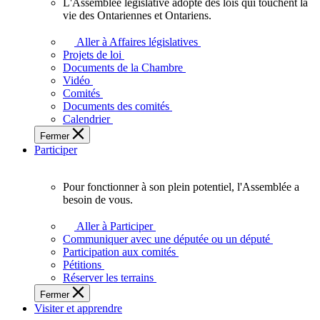
L'Assemblée législative adopte des lois qui touchent la
L'Assemblée
vie des Ontariennes et Ontariens.
législative
adopte
Aller à Affaires législatives
des
Projets de loi
lois
Documents de la Chambre
qui
Vidéo
touchent
Comités
la
Documents des comités
vie
Calendrier
des
Fermer
Ontariennes
Participer
et
Ontariens.
Pour fonctionner à son plein potentiel, l'Assemblée a
Pour
besoin de vous.
fonctionner
à
Aller à Participer
son
Communiquer avec une députée ou un député
plein
Participation aux comités
potentiel,
Pétitions
l'Assemblée
Réserver les terrains
a
Fermer
besoin
Visiter et apprendre
de