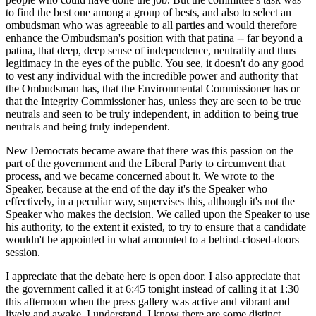
to find the best one among a group of bests, and also to select an
ombudsman who was agreeable to all parties and would therefore
enhance the Ombudsman's position with that patina -- far beyond a
patina, that deep, deep sense of independence, neutrality and thus
legitimacy in the eyes of the public. You see, it doesn't do any good
to vest any individual with the incredible power and authority that
the Ombudsman has, that the Environmental Commissioner has or
that the Integrity Commissioner has, unless they are seen to be true
neutrals and seen to be truly independent, in addition to being true
neutrals and being truly independent.
New Democrats became aware that there was this passion on the
part of the government and the Liberal Party to circumvent that
process, and we became concerned about it. We wrote to the
Speaker, because at the end of the day it's the Speaker who
effectively, in a peculiar way, supervises this, although it's not the
Speaker who makes the decision. We called upon the Speaker to use
his authority, to the extent it existed, to try to ensure that a candidate
wouldn't be appointed in what amounted to a behind-closed-doors
session.
I appreciate that the debate here is open door. I also appreciate that
the government called it at 6:45 tonight instead of calling it at 1:30
this afternoon when the press gallery was active and vibrant and
lively and awake. I understand. I know there are some distinct