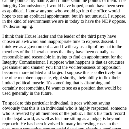
can be political by nature, and I understand the politics of them. The
Integrity Commissioner, I would have hoped, could have been seen
as apolitical. I know anyone who would go into the office would
hope to see an apolitical appointment, but it's not unusual, I suppose,
in the kind of environment we are in today to have the NDP oppose.
It's discouraging.
I think their House leader and the leader of the third party have
chosen an awkward and inappropriate time to express dissent. I
think we as a government -- and I will say as a tip of my hat to the
members of the Liberal caucus that they have been equally as
responsible and reasonable in trying to find an appointment for the
Integrity Commissioner. I suppose what happens is that as caucuses
get smaller and smaller, you find the vociferousness of opposition
becomes more inflated and larger. I suppose this is collectively for
the nine members opposite, eight shortly, their ability to flex their
limited political muscle. It's something that is disturbing and
certainly not something I'd want to see as a position that would be
used generally in the future.
To speak to this particular individual, it goes without saying
obviously that this is an individual who is highly respected, someone
who is revered by all members of the public. I think his track record
in the legal world, as well as his time sitting as a judge, is beyond
reproach. He has been involved in many interesting cases in the
past, many somewhat controversial decisions, clearly a gentleman