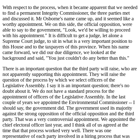
With respect to the process, when it became apparent that we needed
to find a permanent Integrity Commissioner, the three parties met
and discussed it. Mr Osborne's name came up, and it seemed like a
worthy appointment. We on this side, the official opposition, were
able to say to the government, "Look, we'd be willing to proceed
with his appointment." It is difficult to get a judge, let alone a
Supreme Court judge, to sit in what is a very important position to
this House and to the taxpayers of this province. When his name
came forward, we did our due diligence, we looked at the
background and said, "You just couldn't do any better than this."
There is an important question that the third party will raise, who are
not apparently supporting this appointment. They will raise the
question of the process by which we select officers of the
Legislative Assembly. I say it is an important question; there's no
doubt about it. We do not have a standard process for the
appointment of officers of the Legislative Assembly. In the last
couple of years we appointed the Environmental Commissioner -- I
should say, the government did. The government used its majority
against the strong opposition of the official opposition and the third
party. That was a very controversial appointment. We appointed the
chief electoral officer last year, and I think all of us agreed at the
time that that process worked very well. There was one
representative of each party involved in a hiring process that was