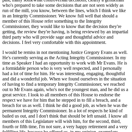
who's prepared to take some decisions that are not seen widely as
run of the mill, you know, between the lines, which I think we like
in an Integrity Commissioner. We know full well that should a
member of this House refer something to the Integrity
Commissioner, they would like to know that the decision they're
getting, the review they're having, is being reviewed by an impartial
third party who will provide sage and thoughtful advice and
decisions. I feel very comfortable with this appointment.
I would be remiss in not mentioning Justice Gregory Evans as well.
He's currently serving as the Acting Integrity Commissioner. In my
time as Speaker I had an opportunity to work with Mr Evans. He is
a formidable person who is very well respected, and I personally
had a lot of time for him. He was interesting, engaging, thoughtful
and did a wonderful job. When we found ourselves in the situation
of having to find a temporary Integrity Commissioner, we reached
out to Mr Evans again, who's not the youngest man, and he did us a
great service. I look to all members of this House to endorse the
respect we have for him that he stepped in to fill a breach, and a
breach for us as well. I think he did a good job, as when he was the
permanent Integrity Commissioner. In a lot of respects he kind of
bailed us out, and I don't think that should be left unsaid. I know all
members of this Legislature will wish him, for the second, third,
fourth or fifth time, I'm not sure, a very happy retirement and a very
fulfilling life, because he offered us, in my opinion, exemplary