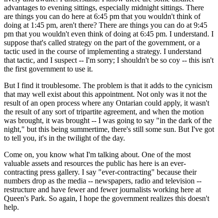
advantages to evening sittings, especially midnight sittings. There
are things you can do here at 6:45 pm that you wouldn't think of
doing at 1:45 pm, aren't there? There are things you can do at 9:45
pm that you wouldn't even think of doing at 6:45 pm. I understand. I
suppose that's called strategy on the part of the government, or a
tactic used in the course of implementing a strategy. I understand
that tactic, and I suspect -- I'm sorry; I shouldn't be so coy -- this isn't
the first government to use it.
But I find it troublesome. The problem is that it adds to the cynicism
that may well exist about this appointment. Not only was it not the
result of an open process where any Ontarian could apply, it wasn't
the result of any sort of tripartite agreement, and when the motion
was brought, it was brought -- I was going to say "in the dark of the
night," but this being summertime, there's still some sun. But I've got
to tell you, it's in the twilight of the day.
Come on, you know what I'm talking about. One of the most
valuable assets and resources the public has here is an ever-
contracting press gallery. I say "ever-contracting" because their
numbers drop as the media -- newspapers, radio and television --
restructure and have fewer and fewer journalists working here at
Queen's Park. So again, I hope the government realizes this doesn't
help.