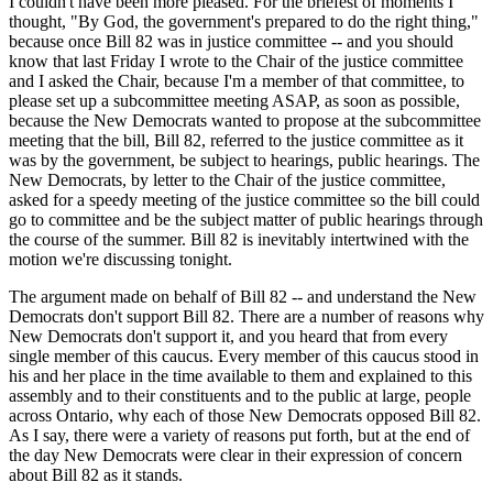
I couldn't have been more pleased. For the briefest of moments I
thought, "By God, the government's prepared to do the right thing,"
because once Bill 82 was in justice committee -- and you should
know that last Friday I wrote to the Chair of the justice committee
and I asked the Chair, because I'm a member of that committee, to
please set up a subcommittee meeting ASAP, as soon as possible,
because the New Democrats wanted to propose at the subcommittee
meeting that the bill, Bill 82, referred to the justice committee as it
was by the government, be subject to hearings, public hearings. The
New Democrats, by letter to the Chair of the justice committee,
asked for a speedy meeting of the justice committee so the bill could
go to committee and be the subject matter of public hearings through
the course of the summer. Bill 82 is inevitably intertwined with the
motion we're discussing tonight.
The argument made on behalf of Bill 82 -- and understand the New
Democrats don't support Bill 82. There are a number of reasons why
New Democrats don't support it, and you heard that from every
single member of this caucus. Every member of this caucus stood in
his and her place in the time available to them and explained to this
assembly and to their constituents and to the public at large, people
across Ontario, why each of those New Democrats opposed Bill 82.
As I say, there were a variety of reasons put forth, but at the end of
the day New Democrats were clear in their expression of concern
about Bill 82 as it stands.