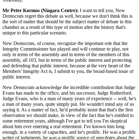
Mr Peter Kormos (Niagara Centre):
I want to tell you, New
Democrats regret this debate as well, because we don't think this is
the sort of matter that should be the subject matter of debate in this
chamber as a result of this type of motion after the history that's
unique to this particular scenario.
New Democrats, of course, recognize the important role that the
Integrity Commissioner has played and will continue to play, not
only in terms of the assembly and in terms of the members of this
assembly, all 103, but in terms of the public interest and protecting
and defending that public interest, because at the very heart of the
Members' Integrity Act is, I submit to you, the broad-based issue of
public interest.
New Democrats acknowledge the incredible contribution that Judge
Evans has made to the office, and his successor, Judge Rutherford.
Judge Evans, who is a man of many years of experience -- well, he's
a man of many years, quite simply put. He wouldn't mind any of us
saying it. As a matter of fact, he'd probably insist that that's the first
observation we should make, in view of the fact that he's entitled to
some retirement years, although I've got to tell you I'm skeptical
about him ever entering a real retirement. I've known him long
enough, in a variety of capacities, and he's prolific. He was a prolific
writer of judgments, he was a prolific source of anecdotes about the