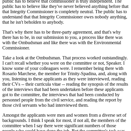
public has to believe that commissioner is truly independent. The
public has to believe like they've never believed anything before that
that Integrity Commissioner is completely neutral. The public has to
understand that that Integrity Commissioner owes nobody anything,
that he isn't beholden to anybody.
That's why there has to be three-party agreement, and that's why
there has to be, in our submission to you, a process like there was
with the Ombudsman and like there was with the Environmental
Commissioner.
Take a look at the Ombudsman. That process worked outstandingly.
I can't recall whether you were on the committee or not, Speaker. I
know some of your colleagues were. I remember being there with
Rosario Marchese, the member for Trinity-Spadina, and, along with
you, listening to these applicants as they were interviewed, reading
their CVs -- their curricula vitae -- reading the synopsis of the results
of the interviews that had been undertaken before these applicants
got to the committee, the interviews that had been conducted by
personnel people from the civil service, and reading the report by
those civil servants who had interviewed them.
Amongst the applicants were men and women from a diverse set of
backgrounds. I think I speak for most, if not all, the members of the
committee when I say there were significant numbers of those
people who could have done the job. But the committee's task was