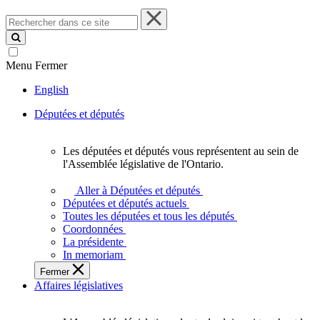
Rechercher
dans
ce
site
Menu
Fermer
English
Députées et députés
Les députées et députés vous représentent au sein de
Les
l'Assemblée législative de l'Ontario.
députées
et
Aller à Députées et députés
députés
Députées et députés actuels
vous
Toutes les députées et tous les députés
représentent
Coordonnées
au
La présidente
sein
In memoriam
de
Fermer
l'Assemblée
Affaires législatives
législative
de
l'Ontario.