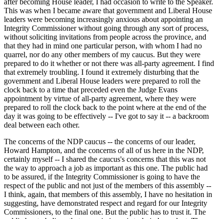
after becoming House leader, I had occasion to write to the Speaker.
This was when I became aware that government and Liberal House
leaders were becoming increasingly anxious about appointing an
Integrity Commissioner without going through any sort of process,
without soliciting invitations from people across the province, and
that they had in mind one particular person, with whom I had no
quarrel, nor do any other members of my caucus. But they were
prepared to do it whether or not there was all-party agreement. I find
that extremely troubling. I found it extremely disturbing that the
government and Liberal House leaders were prepared to roll the
clock back to a time that preceded even the Judge Evans
appointment by virtue of all-party agreement, where they were
prepared to roll the clock back to the point where at the end of the
day it was going to be effectively -- I've got to say it -- a backroom
deal between each other.
The concerns of the NDP caucus -- the concerns of our leader,
Howard Hampton, and the concerns of all of us here in the NDP,
certainly myself -- I shared the caucus's concerns that this was not
the way to approach a job as important as this one. The public had
to be assured, if the Integrity Commissioner is going to have the
respect of the public and not just of the members of this assembly --
I think, again, that members of this assembly, I have no hesitation in
suggesting, have demonstrated respect and regard for our Integrity
Commissioners, to the final one. But the public has to trust it. The