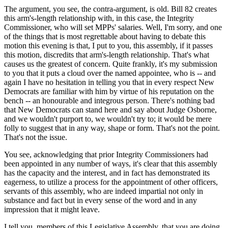
The argument, you see, the contra-argument, is old. Bill 82 creates
this arm's-length relationship with, in this case, the Integrity
Commissioner, who will set MPPs' salaries. Well, I'm sorry, and one
of the things that is most regrettable about having to debate this
motion this evening is that, I put to you, this assembly, if it passes
this motion, discredits that arm's-length relationship. That's what
causes us the greatest of concern. Quite frankly, it's my submission
to you that it puts a cloud over the named appointee, who is -- and
again I have no hesitation in telling you that in every respect New
Democrats are familiar with him by virtue of his reputation on the
bench -- an honourable and integrous person. There's nothing bad
that New Democrats can stand here and say about Judge Osborne,
and we wouldn't purport to, we wouldn't try to; it would be mere
folly to suggest that in any way, shape or form. That's not the point.
That's not the issue.
You see, acknowledging that prior Integrity Commissioners had
been appointed in any number of ways, it's clear that this assembly
has the capacity and the interest, and in fact has demonstrated its
eagerness, to utilize a process for the appointment of other officers,
servants of this assembly, who are indeed impartial not only in
substance and fact but in every sense of the word and in any
impression that it might leave.
I tell you, members of this Legislative Assembly, that you are doing,