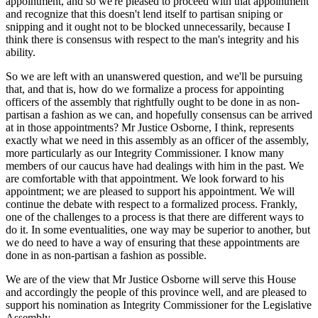
appointment, and so we're pleased to proceed with that appointment
and recognize that this doesn't lend itself to partisan sniping or
snipping and it ought not to be blocked unnecessarily, because I
think there is consensus with respect to the man's integrity and his
ability.
So we are left with an unanswered question, and we'll be pursuing
that, and that is, how do we formalize a process for appointing
officers of the assembly that rightfully ought to be done in as non-
partisan a fashion as we can, and hopefully consensus can be arrived
at in those appointments? Mr Justice Osborne, I think, represents
exactly what we need in this assembly as an officer of the assembly,
more particularly as our Integrity Commissioner. I know many
members of our caucus have had dealings with him in the past. We
are comfortable with that appointment. We look forward to his
appointment; we are pleased to support his appointment. We will
continue the debate with respect to a formalized process. Frankly,
one of the challenges to a process is that there are different ways to
do it. In some eventualities, one way may be superior to another, but
we do need to have a way of ensuring that these appointments are
done in as non-partisan a fashion as possible.
We are of the view that Mr Justice Osborne will serve this House
and accordingly the people of this province well, and are pleased to
support his nomination as Integrity Commissioner for the Legislative
Assembly.