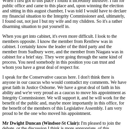
When I first got to this place I found it incredibly intrusive. I ran for
public office and came to this place and, upon winning the election
and sitting in this august chamber, I was told I would have to declare
my financial situation to the Integrity Commissioner and, ultimately,
I found out, not just I but my wife and my children. So it's a rather
disarming situation to put yourself in.
When you get into cabinet, it's even more difficult. I look to the
members opposite. I know the member from Renfrew was in
cabinet. I certainly know the leader of the third party and the
member from Sudbury were, and the member from Niagara was in
cabinet for a brief stay. They were going through the same kind of
process. You need somebody in this position you can trust and
whom you have a great deal of respect for.
I speak for the Conservative caucus here. I don't think there is
anyone in our caucus who would contradict my comments. We have
great faith in Justice Osborne. We have a great deal of faith in his
ability and we're very proud as a caucus to move his appointment as
Integrity Commissioner. We will support it, and he will work for the
benefit of the public and, maybe more importantly in this office, for
the benefit of the members of this Legislative Assembly. I am very
proud to be the one who moved his appointment.
Mr Dwight Duncan (Windsor-St Clair):
I'm pleased to join the
debate, or the discussion I think is more appropriate, of this