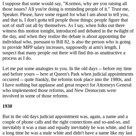
I suppose that some would say, "Kormos, why are you raising all
those issues? All you're doing is reminding people of it." Trust me,
Speaker. Please, have some regard for what I am about to tell you,
and that is, I don't gotta tell people those things; people figure that
sort of stuff out all by themselves. As I say, when folks out there
witness this motion tonight, introduced and debated in the twilight of
the day, and when they realize the debate is about appointing the
individual who, pursuant to Bill 82, is also the person who is going
to provide MPP salary increases, supposedly at arm's length, I
suspect that many people out there will find this as unattractive a
process as I do.
Let me put some analogies to you. In the old days -- before my time
and before yours -- here at Queen's Park when judicial appointments
occurred -- quite frankly, the reforms took place into the 1980s, and
I have nothing but applause and great respect for Attorneys General
who implemented those reforms, and New Democrats were
involved in some of those reforms.
1930
But in the old days judicial appointment was, again, a name and a
couple of phone calls and the right connections and so-and-so, and
inevitably it was a man and equally inevitably he was white, and for
a long time he was a male white and didn't have a name like my last