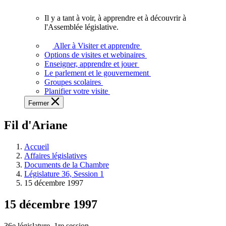
vous.
Il y a tant à voir, à apprendre et à découvrir à
Il
l'Assemblée législative.
y
a
Aller à Visiter et apprendre
tant
Options de visites et webinaires
à
Enseigner, apprendre et jouer
voir,
Le parlement et le gouvernement
à
Groupes scolaires
apprendre
Planifier votre visite
et
Fermer
à
découvrir
Fil d'Ariane
à
l'Assemblée
législative.
Accueil
Affaires législatives
Documents de la Chambre
Législature 36, Session 1
15 décembre 1997
15 décembre 1997
36e législature, 1re session