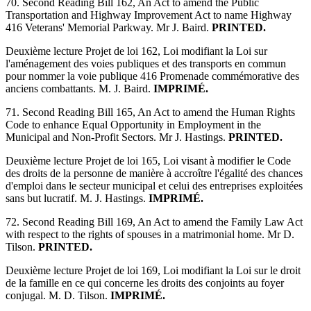
70. Second Reading Bill 162, An Act to amend the Public
Transportation and Highway Improvement Act to name Highway
416 Veterans' Memorial Parkway. Mr J. Baird.
PRINTED.
Deuxième lecture Projet de loi 162, Loi modifiant la Loi sur
l'aménagement des voies publiques et des transports en commun
pour nommer la voie publique 416 Promenade commémorative des
anciens combattants. M. J. Baird.
IMPRIMÉ.
71. Second Reading Bill 165, An Act to amend the Human Rights
Code to enhance Equal Opportunity in Employment in the
Municipal and Non-Profit Sectors. Mr J. Hastings.
PRINTED.
Deuxième lecture Projet de loi 165, Loi visant à modifier le Code
des droits de la personne de manière à accroître l'égalité des chances
d'emploi dans le secteur municipal et celui des entreprises exploitées
sans but lucratif. M. J. Hastings.
IMPRIMÉ.
72. Second Reading Bill 169, An Act to amend the Family Law Act
with respect to the rights of spouses in a matrimonial home. Mr D.
Tilson.
PRINTED.
Deuxième lecture Projet de loi 169, Loi modifiant la Loi sur le droit
de la famille en ce qui concerne les droits des conjoints au foyer
conjugal. M. D. Tilson.
IMPRIMÉ.