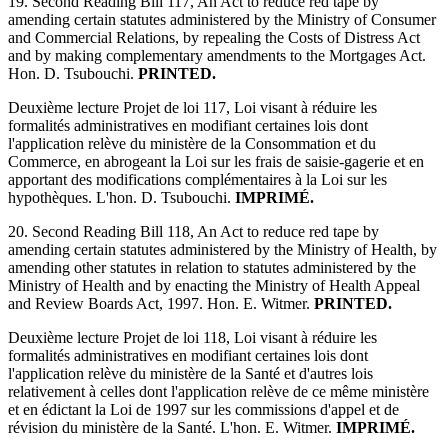
19. Second Reading Bill 117, An Act to reduce red tape by
amending certain statutes administered by the Ministry of Consumer
and Commercial Relations, by repealing the Costs of Distress Act
and by making complementary amendments to the Mortgages Act.
Hon. D. Tsubouchi.
PRINTED.
Deuxième lecture Projet de loi 117, Loi visant à réduire les
formalités administratives en modifiant certaines lois dont
l'application relève du ministère de la Consommation et du
Commerce, en abrogeant la Loi sur les frais de saisie-gagerie et en
apportant des modifications complémentaires à la Loi sur les
hypothèques. L'hon. D. Tsubouchi.
IMPRIMÉ.
20. Second Reading Bill 118, An Act to reduce red tape by
amending certain statutes administered by the Ministry of Health, by
amending other statutes in relation to statutes administered by the
Ministry of Health and by enacting the Ministry of Health Appeal
and Review Boards Act, 1997. Hon. E. Witmer.
PRINTED.
Deuxième lecture Projet de loi 118, Loi visant à réduire les
formalités administratives en modifiant certaines lois dont
l'application relève du ministère de la Santé et d'autres lois
relativement à celles dont l'application relève de ce même ministère
et en édictant la Loi de 1997 sur les commissions d'appel et de
révision du ministère de la Santé. L'hon. E. Witmer.
IMPRIMÉ.