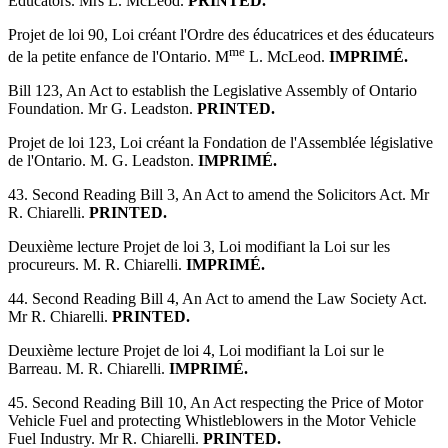
Educators. Mrs L. McLeod.
PRINTED.
Projet de loi 90, Loi créant l'Ordre des éducatrices et des éducateurs
me
de la petite enfance de l'Ontario. M
L. McLeod.
IMPRIMÉ.
Bill 123, An Act to establish the Legislative Assembly of Ontario
Foundation. Mr G. Leadston.
PRINTED.
Projet de loi 123, Loi créant la Fondation de l'Assemblée législative
de l'Ontario. M. G. Leadston.
IMPRIMÉ.
43. Second Reading Bill 3, An Act to amend the Solicitors Act. Mr
R. Chiarelli.
PRINTED.
Deuxième lecture Projet de loi 3, Loi modifiant la Loi sur les
procureurs. M. R. Chiarelli.
IMPRIMÉ.
44. Second Reading Bill 4, An Act to amend the Law Society Act.
Mr R. Chiarelli.
PRINTED.
Deuxième lecture Projet de loi 4, Loi modifiant la Loi sur le
Barreau. M. R. Chiarelli.
IMPRIMÉ.
45. Second Reading Bill 10, An Act respecting the Price of Motor
Vehicle Fuel and protecting Whistleblowers in the Motor Vehicle
Fuel Industry. Mr R. Chiarelli.
PRINTED.