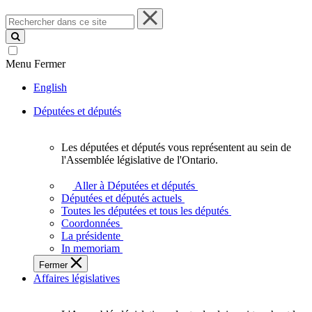
Rechercher
dans
ce
site
Menu
Fermer
English
Députées et députés
Les députées et députés vous représentent au sein de
Les
l'Assemblée législative de l'Ontario.
députées
et
Aller à Députées et députés
députés
Députées et députés actuels
vous
Toutes les députées et tous les députés
représentent
Coordonnées
au
La présidente
sein
In memoriam
de
Fermer
l'Assemblée
Affaires législatives
législative
de
l'Ontario.