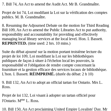
7. Bill 74, An Act to amend the Audit Act. Mr B. Grandmaître.
Projet de loi 74, Loi modifiant la Loi sur la vérification des comptes
publics. M. B. Grandmaître.
8. Resuming the Adjourned Debate on the motion for Third Reading
Bill 109, An Act to amend the Public Libraries Act to put authority,
responsibility and accountability for providing and effectively
managing local library services at the local level. Hon. I. Bassett.
REPRINTED.
(time used: 2 hrs. 10 mins.)
Suite du débat ajourné sur la motion portant troisième lecture du
projet de loi 109, Loi modifiant la Loi sur les bibliothèques
publiques de façon à situer à l'échelon local les pouvoirs, la
responsabilité et l'obligation de rendre compte concernant la
fourniture et la gestion efficace des services locaux de bibliothèque.
L'hon. I. Bassett.
RÉIMPRIMÉ.
(durée du débat: 2 h 10)
9. Bill 132, An Act to adopt an official tartan for Ontario. Mrs L.
Ross.
Projet de loi 132, Loi visant à adopter un tartan officiel pour
me
l'Ontario. M
L. Ross.
10. Bill 150, An Act proclaiming United Empire Loyalists' Day. Mr