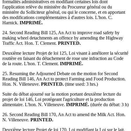
formalités administratives en modifiant certaines lois dont
l'application relève du ministère du Procureur général ou du
ministère du Solliciteur général, ou qui le concerne, et en apportant
des modifications complémentaires à d'autres lois. L'hon. C.
Harnick.
IMPRIMÉ.
24. Second Reading Bill 125, An Act to improve road safety by
making wheel detachments an offence by amending the Highway
Traffic Act. Hon. T. Clement.
PRINTED.
Deuxième lecture Projet de loi 125, Loi visant à améliorer la sécurité
routière en faisant du détachement de roue une infraction au Code
de la route. L'hon. T. Clement.
IMPRIMÉ.
25. Resuming the Adjourned Debate on the motion for Second
Reading Bill 146, An Act to protect Farming and Food Production.
Hon. N. Villeneuve.
PRINTED.
(time used: 3 hrs.)
Suite du débat ajourné sur la motion portant deuxième lecture du
projet de loi 146, Loi protégeant l'agriculture et la production
alimentaire. L'hon. N. Villeneuve.
IMPRIMÉ.
(durée du débat: 3 h)
26. Second Reading Bill 170, An Act to amend the Milk Act. Hon.
N. Villeneuve.
PRINTED.
Deuxième lecture Projet de loi 170, Loi modifiant la Loi sur le lait.