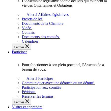
L'Assemblée législative adopte des lois qui touchent la
L'Assemblée
vie des Ontariennes et Ontariens.
législative
adopte
Aller à Affaires législatives
des
Projets de loi
lois
Documents de la Chambre
qui
Vidéo
touchent
Comités
la
Documents des comités
vie
Calendrier
des
Fermer
Ontariennes
Participer
et
Ontariens.
Pour fonctionner à son plein potentiel, l'Assemblée a
Pour
besoin de vous.
fonctionner
à
Aller à Participer
son
Communiquer avec une députée ou un député
plein
Participation aux comités
potentiel,
Pétitions
l'Assemblée
Réserver les terrains
a
Fermer
besoin
Visiter et apprendre
de