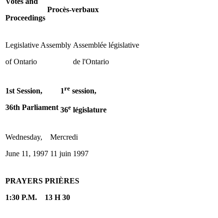
Votes and
Procès-verbaux
Proceedings
Legislative Assembly
Assemblée législative
of Ontario
de l'Ontario
re
1st Session,
1
session,
36th Parliament
e
36
législature
Wednesday,
Mercredi
June 11, 1997
11 juin 1997
PRAYERS
PRIÈRES
1:30 P.M.
13 H 30