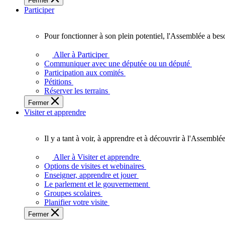
Fermer
des
Participer
Ontariennes
et
Ontariens.
Pour fonctionner à son plein potentiel, l'Assemblée a bes
Pour
fonctionner
Aller à Participer
à
Communiquer avec une députée ou un député
son
Participation aux comités
plein
Pétitions
potentiel,
Réserver les terrains
l'Assemblée
Fermer
a
Visiter et apprendre
besoin
de
vous.
Il y a tant à voir, à apprendre et à découvrir à l'Assemblée
Il
y
Aller à Visiter et apprendre
a
Options de visites et webinaires
tant
Enseigner, apprendre et jouer
à
Le parlement et le gouvernement
voir,
Groupes scolaires
à
Planifier votre visite
apprendre
Fermer
et