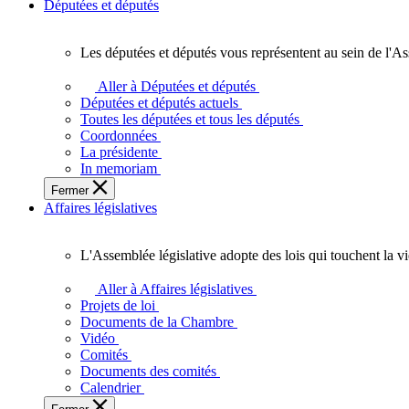
Députées et députés
Les députées et députés vous représentent au sein de l'As
Les
députées
Aller à Députées et députés
et
Députées et députés actuels
députés
Toutes les députées et tous les députés
vous
Coordonnées
représentent
La présidente
au
In memoriam
sein
Fermer
de
Affaires législatives
l'Assemblée
législative
de
L'Assemblée législative adopte des lois qui touchent la v
l'Ontario.
L'Assemblée
législative
Aller à Affaires législatives
adopte
Projets de loi
des
Documents de la Chambre
lois
Vidéo
qui
Comités
touchent
Documents des comités
la
Calendrier
vie