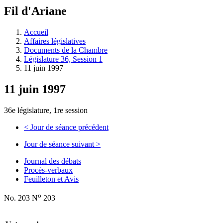
à
Fil d'Ariane
découvrir
à
l'Assemblée
Accueil
législative.
Affaires législatives
Documents de la Chambre
Législature 36, Session 1
11 juin 1997
11 juin 1997
36e législature, 1re session
<
Jour de séance précédent
Jour de séance suivant
>
Journal des débats
Procès-verbaux
Feuilleton et Avis
o
No. 203 N
203