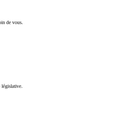
oin de vous.
 législative.