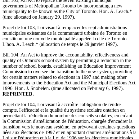
Bill 103, An Act to replace the seven existing municipal
governments of Metropolitan Toronto by incorporating a new
municipality to be known as the City of Toronto. Hon. A. Leach.*
(time allocated on January 29, 1997).
Projet de loi 103, Loi visant à remplacer les sept administrations
municipales existantes de la communauté urbaine de Toronto en
constituant une nouvelle municipalité appelée la cité de Toronto.
L'hon. A. Leach.* (allocation de temps le 29 janvier 1997).
Bill 104, An Act to improve the accountability, effectiveness and
quality of Ontario's school system by permitting a reduction in the
number of school boards, establishing an Education Improvement
Commission to oversee the transition to the new system, providing
for certain matters related to elections in 1997 and making other
improvements to the Education Act and the Municipal Elections Act,
1996. Hon. J. Snobelen. (time allocated on February 6, 1997).
REPRINTED.
Projet de loi 104, Loi visant à accroître l'obligation de rendre
compte, l'efficacité et la qualité du système scolaire ontarien en
permettant la réduction du nombre des conseils scolaires, en créant
la Commission d'amélioration de l'éducation, chargée d'encadrer la
transition vers le nouveau système, en prévoyant certaines questions
liées aux élections de 1997 et en apportant d'autres améliorations à la
Loi sur l'éducation et à la Loi de 1996 sur les élections municipales.