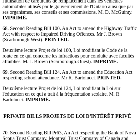
l'utilisation de carburants de remplacement dans les véhicules
automobiles utilisés par le gouvernement de l'Ontario ainsi que par
ses organismes, ses conseils et ses commissions. M. D. McGuinty.
IMPRIMÉ.
68. Second Reading Bill 100, An Act to amend the Highway Traffic
Act with respect to Impaired Driving Offences. Mr J. Brown
(Scarborough West).
PRINTED.
Deuxième lecture Projet de loi 100, Loi modifiant le Code de la
route en ce qui concerne les infractions pour conduite avec facultés
affaiblies. M. J. Brown (Scarborough-Ouest).
IMPRIMÉ.
69. Second Reading Bill 124, An Act to amend the Education Act
respecting school attendance. Mr R. Bartolucci.
PRINTED.
Deuxième lecture Projet de loi 124, Loi modifiant la Loi sur
l'éducation en ce qui a trait à la fréquentation scolaire. M. R.
Bartolucci.
IMPRIMÉ.
PRIVATE BILLS
PROJETS DE LOI D'INTÉRÊT PRIVÉ
70. Second Reading Bill Pr63, An Act respecting the Bank of Nova
Scotia Trust Company, Montreal Trust Company of Canada and