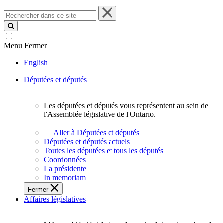
Rechercher
dans
ce
site
Menu
Fermer
English
Députées et députés
Les députées et députés vous représentent au sein de
Les
l'Assemblée législative de l'Ontario.
députées
et
Aller à Députées et députés
députés
Députées et députés actuels
vous
Toutes les députées et tous les députés
représentent
Coordonnées
au
La présidente
sein
In memoriam
de
Fermer
l'Assemblée
Affaires législatives
législative
de
l'Ontario.