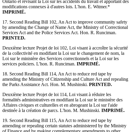
Ontario et révisant la Loi sur les accidents du travail et apportant des
modifications connexes à d'autres lois. L'hon. E. Witmer.*
IMPRIMÉ.
17. Second Reading Bill 102, An Act to improve community safety
by amending the Change of Name Act, the Ministry of Correctional
Services Act and the Police Services Act. Hon. R. Runciman.
PRINTED.
Deuxième lecture Projet de loi 102, Loi visant à accroître la sécurité
de la collectivité en modifiant la Loi sur le changement de nom, la
Loi sur le ministère des Services correctionnels et la Loi sur les
services policiers. L'hon. R. Runciman.
IMPRIMÉ.
18. Second Reading Bill 114, An Act to reduce red tape by
amending the Ministry of Citizenship and Culture Act and repealing
the Parks Assistance Act. Hon. M. Mushinski.
PRINTED.
Deuxième lecture Projet de loi 114, Loi visant à réduire les
formalités administratives en modifiant la Loi sur le ministère des
Affaires civiques et culturelles et en abrogeant la Loi sur l'aide
destinée à la création de parcs. L'hon. M. Mushinski.
IMPRIMÉ.
19. Second Reading Bill 115, An Act to reduce red tape by
amending or repealing certain statutes administered by the Ministry
of Finance and by making complementary amendments to other