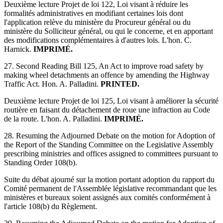
Deuxième lecture Projet de loi 122, Loi visant à réduire les
formalités administratives en modifiant certaines lois dont
l'application relève du ministère du Procureur général ou du
ministère du Solliciteur général, ou qui le concerne, et en apportant
des modifications complémentaires à d'autres lois. L'hon. C.
Harnick.
IMPRIMÉ.
27. Second Reading Bill 125, An Act to improve road safety by
making wheel detachments an offence by amending the Highway
Traffic Act. Hon. A. Palladini.
PRINTED.
Deuxième lecture Projet de loi 125, Loi visant à améliorer la sécurité
routière en faisant du détachement de roue une infraction au Code
de la route. L'hon. A. Palladini.
IMPRIMÉ.
28. Resuming the Adjourned Debate on the motion for Adoption of
the Report of the Standing Committee on the Legislative Assembly
prescribing ministries and offices assigned to committees pursuant to
Standing Order 108(b).
Suite du débat ajourné sur la motion portant adoption du rapport du
Comité permanent de l'Assemblée législative recommandant que les
ministères et bureaux soient assignés aux comités conformément à
l'article 108(b) du Règlement.