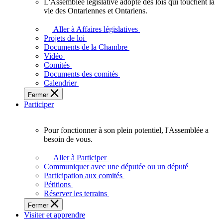
L'Assemblée législative adopte des lois qui touchent la
L'Assemblée
vie des Ontariennes et Ontariens.
législative
adopte
Aller à Affaires législatives
des
Projets de loi
lois
Documents de la Chambre
qui
Vidéo
touchent
Comités
la
Documents des comités
vie
Calendrier
des
Fermer
Ontariennes
Participer
et
Ontariens.
Pour fonctionner à son plein potentiel, l'Assemblée a
Pour
besoin de vous.
fonctionner
à
Aller à Participer
son
Communiquer avec une députée ou un député
plein
Participation aux comités
potentiel,
Pétitions
l'Assemblée
Réserver les terrains
a
Fermer
besoin
Visiter et apprendre
de