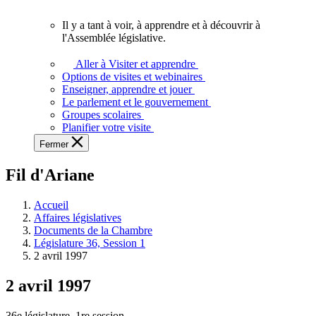
vous.
Il y a tant à voir, à apprendre et à découvrir à
Il
l'Assemblée législative.
y
a
Aller à Visiter et apprendre
tant
Options de visites et webinaires
à
Enseigner, apprendre et jouer
voir,
Le parlement et le gouvernement
à
Groupes scolaires
apprendre
Planifier votre visite
et
Fermer
à
découvrir
Fil d'Ariane
à
l'Assemblée
législative.
Accueil
Affaires législatives
Documents de la Chambre
Législature 36, Session 1
2 avril 1997
2 avril 1997
36e législature, 1re session