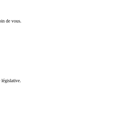
oin de vous.
 législative.