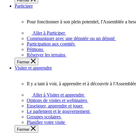
Fermer
des
Participer
Ontariennes
et
Ontariens.
Pour fonctionner à son plein potentiel, l'Assemblée a bes
Pour
fonctionner
Aller à Participer
à
Communiquer avec une députée ou un député
son
Participation aux comités
plein
Pétitions
potentiel,
Réserver les terrains
l'Assemblée
Fermer
a
Visiter et apprendre
besoin
de
vous.
Il y a tant à voir, à apprendre et à découvrir à l'Assemblée
Il
y
Aller à Visiter et apprendre
a
Options de visites et webinaires
tant
Enseigner, apprendre et jouer
à
Le parlement et le gouvernement
voir,
Groupes scolaires
à
Planifier votre visite
apprendre
Fermer
et