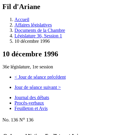
à
Fil d'Ariane
découvrir
à
l'Assemblée
Accueil
législative.
Affaires législatives
Documents de la Chambre
Législature 36, Session 1
10 décembre 1996
10 décembre 1996
36e législature, 1re session
<
Jour de séance précédent
Jour de séance suivant
>
Journal des débats
Procès-verbaux
Feuilleton et Avis
o
No. 136 N
136