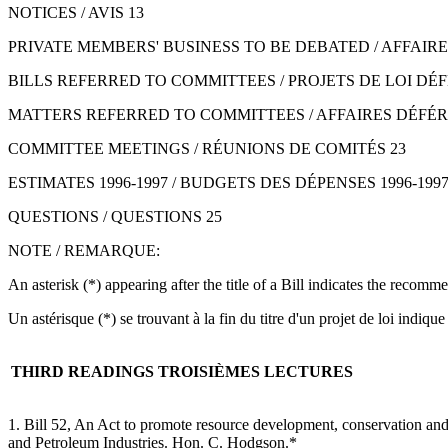
NOTICES / AVIS 13
PRIVATE MEMBERS' BUSINESS TO BE DEBATED / AFFAI
BILLS REFERRED TO COMMITTEES / PROJETS DE LOI DÉ
MATTERS REFERRED TO COMMITTEES / AFFAIRES DÉFÉR
COMMITTEE MEETINGS / RÉUNIONS DE COMITÉS 23
ESTIMATES 1996-1997 / BUDGETS DES DÉPENSES 1996-1997
QUESTIONS / QUESTIONS 25
NOTE / REMARQUE:
An asterisk (*) appearing after the title of a Bill indicates the reco
Un astérisque (*) se trouvant à la fin du titre d'un projet de loi ind
THIRD READINGS
TROISIÈMES LECTURES
1. Bill 52, An Act to promote resource development, conservation an
and Petroleum Industries. Hon. C. Hodgson.*