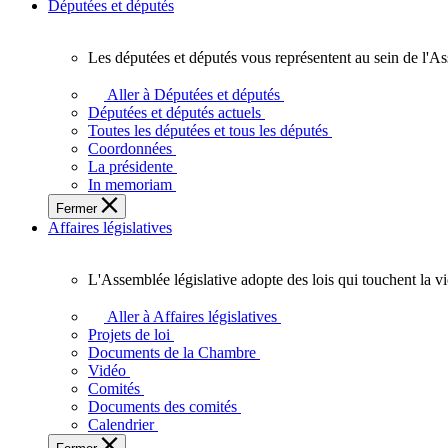
Députées et députés
Les députées et députés vous représentent au sein de l'As
Les
députées
Aller à Députées et députés
et
Députées et députés actuels
députés
Toutes les députées et tous les députés
vous
Coordonnées
représentent
La présidente
au
In memoriam
sein
Fermer
de
Affaires législatives
l'Assemblée
législative
de
L'Assemblée législative adopte des lois qui touchent la v
l'Ontario.
L'Assemblée
législative
Aller à Affaires législatives
adopte
Projets de loi
des
Documents de la Chambre
lois
Vidéo
qui
Comités
touchent
Documents des comités
la
Calendrier
vie