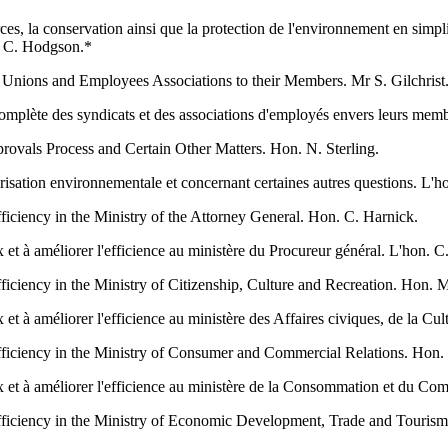
ces, la conservation ainsi que la protection de l'environnement en simpl
on. C. Hodgson.*
r Unions and Employees Associations to their Members. Mr S. Gilchrist
 complète des syndicats et des associations d'employés envers leurs memb
provals Process and Certain Other Matters. Hon. N. Sterling.
torisation environnementale et concernant certaines autres questions. L'ho
ficiency in the Ministry of the Attorney General. Hon. C. Harnick.
 et à améliorer l'efficience au ministère du Procureur général. L'hon. C
ficiency in the Ministry of Citizenship, Culture and Recreation. Hon. 
 et à améliorer l'efficience au ministère des Affaires civiques, de la Cu
efficiency in the Ministry of Consumer and Commercial Relations. Hon.
ux et à améliorer l'efficience au ministère de la Consommation et du C
 efficiency in the Ministry of Economic Development, Trade and Touris