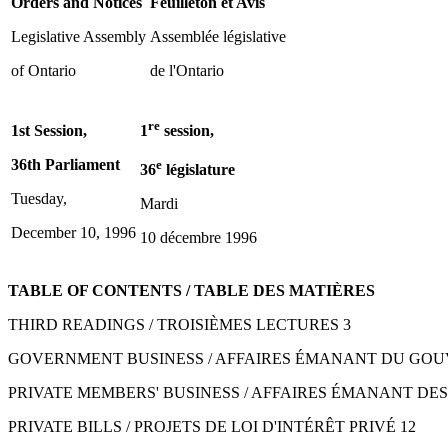
Orders and Notices
Feuilleton et Avis
Legislative Assembly
Assemblée législative
of Ontario
de l'Ontario
re
1st Session,
1
session,
36th Parliament
e
36
législature
Tuesday,
Mardi
December 10, 1996
10 décembre 1996
TABLE OF CONTENTS / TABLE DES MATIÈRES
THIRD READINGS / TROISIÈMES LECTURES 3
GOVERNMENT BUSINESS / AFFAIRES ÉMANANT DU GO
PRIVATE MEMBERS' BUSINESS / AFFAIRES ÉMANANT DES
PRIVATE BILLS / PROJETS DE LOI D'INTÉRÊT PRIVÉ 12