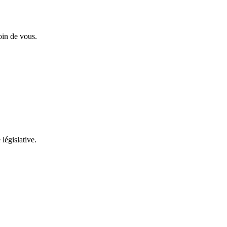
oin de vous.
 législative.