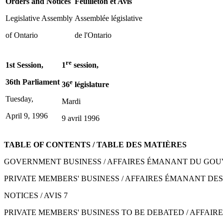
Orders and Notices
Feuilleton et Avis
Legislative Assembly
Assemblée législative
of Ontario
de l'Ontario
re
1st Session,
1
session,
36th Parliament
e
36
législature
Tuesday,
Mardi
April 9, 1996
9 avril 1996
TABLE OF CONTENTS / TABLE DES MATIÈRES
GOVERNMENT BUSINESS / AFFAIRES ÉMANANT DU GO
PRIVATE MEMBERS' BUSINESS / AFFAIRES ÉMANANT DES
NOTICES / AVIS 7
PRIVATE MEMBERS' BUSINESS TO BE DEBATED / AFFAI