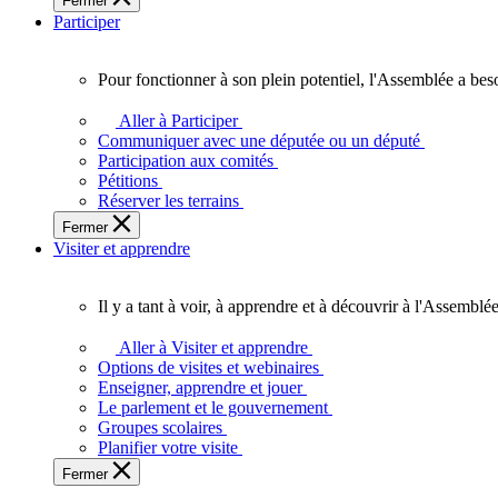
Fermer
des
Participer
Ontariennes
et
Ontariens.
Pour fonctionner à son plein potentiel, l'Assemblée a bes
Pour
fonctionner
Aller à Participer
à
Communiquer avec une députée ou un député
son
Participation aux comités
plein
Pétitions
potentiel,
Réserver les terrains
l'Assemblée
Fermer
a
Visiter et apprendre
besoin
de
vous.
Il y a tant à voir, à apprendre et à découvrir à l'Assemblée
Il
y
Aller à Visiter et apprendre
a
Options de visites et webinaires
tant
Enseigner, apprendre et jouer
à
Le parlement et le gouvernement
voir,
Groupes scolaires
à
Planifier votre visite
apprendre
Fermer
et