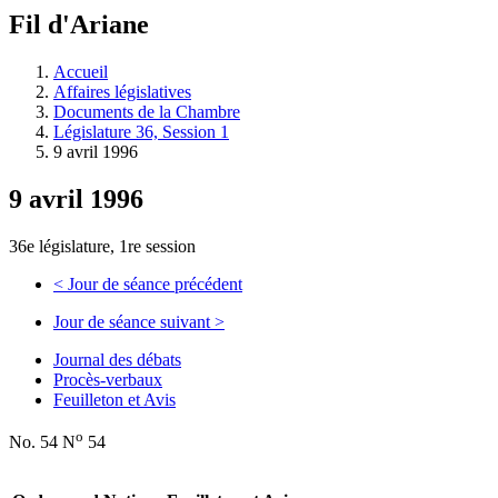
à
Fil d'Ariane
découvrir
à
l'Assemblée
Accueil
législative.
Affaires législatives
Documents de la Chambre
Législature 36, Session 1
9 avril 1996
9 avril 1996
36e législature, 1re session
<
Jour de séance précédent
Jour de séance suivant
>
Journal des débats
Procès-verbaux
Feuilleton et Avis
o
No. 54 N
54