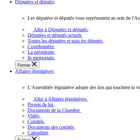
Députées et députés
Les députées et députés vous représentent au sein de l'As
Les
députées
Aller à Députées et députés
et
Députées et députés actuels
députés
Toutes les députées et tous les députés
vous
Coordonnées
représentent
La présidente
au
In memoriam
sein
Fermer
de
Affaires législatives
l'Assemblée
législative
de
L'Assemblée législative adopte des lois qui touchent la v
l'Ontario.
L'Assemblée
législative
Aller à Affaires législatives
adopte
Projets de loi
des
Documents de la Chambre
lois
Vidéo
qui
Comités
touchent
Documents des comités
la
Calendrier
vie