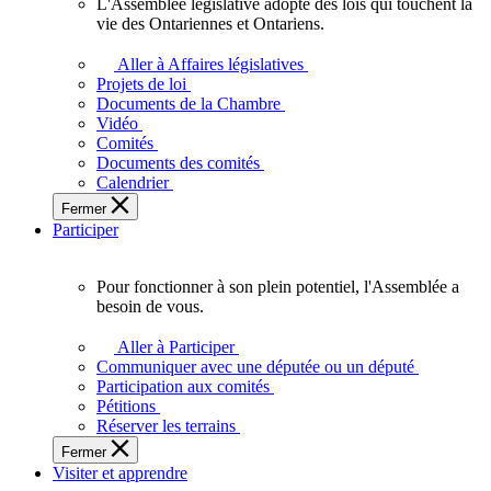
L'Assemblée législative adopte des lois qui touchent la
L'Assemblée
vie des Ontariennes et Ontariens.
législative
adopte
Aller à Affaires législatives
des
Projets de loi
lois
Documents de la Chambre
qui
Vidéo
touchent
Comités
la
Documents des comités
vie
Calendrier
des
Fermer
Ontariennes
Participer
et
Ontariens.
Pour fonctionner à son plein potentiel, l'Assemblée a
Pour
besoin de vous.
fonctionner
à
Aller à Participer
son
Communiquer avec une députée ou un député
plein
Participation aux comités
potentiel,
Pétitions
l'Assemblée
Réserver les terrains
a
Fermer
besoin
Visiter et apprendre
de