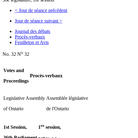
<
Jour de séance précédent
Jour de séance suivant
>
Journal des débats
Procès-verbaux
Feuilleton et Avis
o
No. 32 N
32
Votes and
Procès-verbaux
Proceedings
Legislative Assembly
Assemblée législative
of Ontario
de l'Ontario
re
1st Session,
1
session,
36th Parliament
e