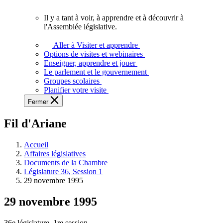
vous.
Il y a tant à voir, à apprendre et à découvrir à
Il
l'Assemblée législative.
y
a
Aller à Visiter et apprendre
tant
Options de visites et webinaires
à
Enseigner, apprendre et jouer
voir,
Le parlement et le gouvernement
à
Groupes scolaires
apprendre
Planifier votre visite
et
Fermer
à
découvrir
Fil d'Ariane
à
l'Assemblée
législative.
Accueil
Affaires législatives
Documents de la Chambre
Législature 36, Session 1
29 novembre 1995
29 novembre 1995
36e législature, 1re session