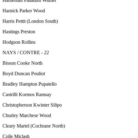
Hardeman Palladini Witmer
Harnick Parker Wood
Harris Pettit (London South)
Hastings Preston
Hodgson Rollins
NAYS / CONTRE - 22
Bisson Cooke North
Boyd Duncan Pouliot
Bradley Hampton Pupatello
Castrilli Kormos Ramsay
Christopherson Kwinter Silipo
Churley Marchese Wood
Cleary Martel (Cochrane North)
Colle Miclash