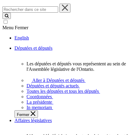
Rechercher
dans
ce
site
Menu
Fermer
English
Députées et députés
Les députées et députés vous représentent au sein de
Les
l'Assemblée législative de l'Ontario.
députées
et
Aller à Députées et députés
députés
Députées et députés actuels
vous
Toutes les députées et tous les députés
représentent
Coordonnées
au
La présidente
sein
In memoriam
de
Fermer
l'Assemblée
Affaires législatives
législative
de
l'Ontario.