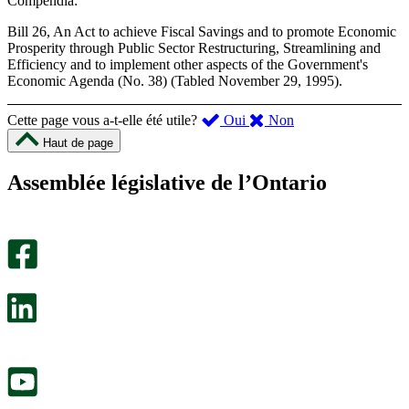
Compendia:
Bill 26, An Act to achieve Fiscal Savings and to promote Economic
Prosperity through Public Sector Restructuring, Streamlining and
Efficiency and to implement other aspects of the Government's
Economic Agenda (No. 38) (Tabled November 29, 1995).
,
,
Cette page vous a-t-elle été utile?
Oui
Non
cette
cette
Haut de page
page
page
m’a
ne
Assemblée législative de l’Ontario
été
m’a
utile.
pas
Un
été
sondage
utile.
facultatif
Un
s’ouvre
sondage
dans
facultatif
un
s’ouvre
nouvel
dans
onglet.
un
nouvel
onglet.