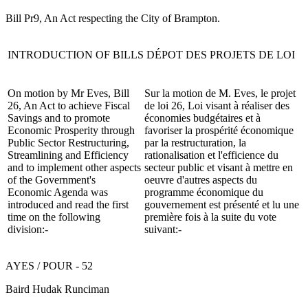
Bill Pr9, An Act respecting the City of Brampton.
INTRODUCTION OF BILLS
DÉPOT DES PROJETS DE LOI
On motion by Mr Eves, Bill
Sur la motion de M. Eves, le projet
26, An Act to achieve Fiscal
de loi 26, Loi visant à réaliser des
Savings and to promote
économies budgétaires et à
Economic Prosperity through
favoriser la prospérité économique
Public Sector Restructuring,
par la restructuration, la
Streamlining and Efficiency
rationalisation et l'efficience du
and to implement other aspects
secteur public et visant à mettre en
of the Government's
oeuvre d'autres aspects du
Economic Agenda was
programme économique du
introduced and read the first
gouvernement est présenté et lu une
time on the following
première fois à la suite du vote
division:-
suivant:-
AYES / POUR - 52
Baird Hudak Runciman