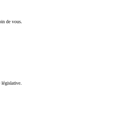
oin de vous.
 législative.