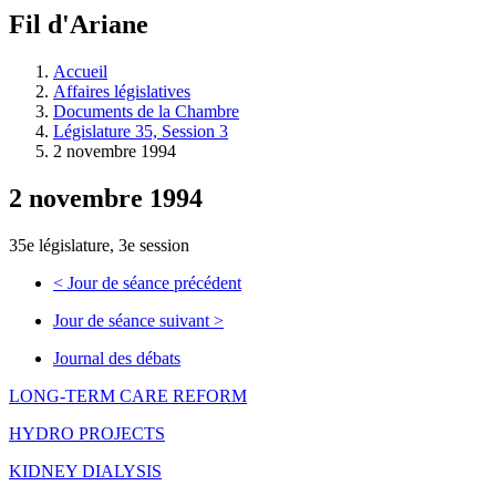
à
Fil d'Ariane
découvrir
à
l'Assemblée
Accueil
législative.
Affaires législatives
Documents de la Chambre
Législature 35, Session 3
2 novembre 1994
2 novembre 1994
35e législature, 3e session
<
Jour de séance précédent
Jour de séance suivant
>
Journal des débats
LONG-TERM CARE REFORM
HYDRO PROJECTS
KIDNEY DIALYSIS