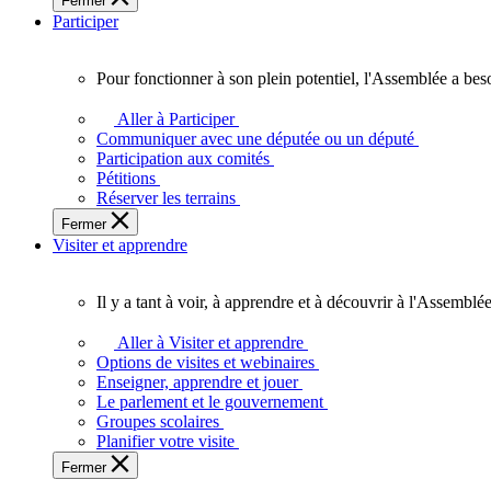
Fermer
des
Participer
Ontariennes
et
Ontariens.
Pour fonctionner à son plein potentiel, l'Assemblée a bes
Pour
fonctionner
Aller à Participer
à
Communiquer avec une députée ou un député
son
Participation aux comités
plein
Pétitions
potentiel,
Réserver les terrains
l'Assemblée
Fermer
a
Visiter et apprendre
besoin
de
vous.
Il y a tant à voir, à apprendre et à découvrir à l'Assemblée
Il
y
Aller à Visiter et apprendre
a
Options de visites et webinaires
tant
Enseigner, apprendre et jouer
à
Le parlement et le gouvernement
voir,
Groupes scolaires
à
Planifier votre visite
apprendre
Fermer
et