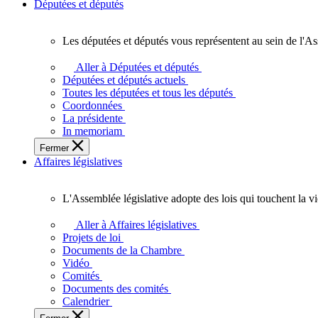
Députées et députés
Les députées et députés vous représentent au sein de l'As
Les
députées
Aller à Députées et députés
et
Députées et députés actuels
députés
Toutes les députées et tous les députés
vous
Coordonnées
représentent
La présidente
au
In memoriam
sein
Fermer
de
Affaires législatives
l'Assemblée
législative
de
L'Assemblée législative adopte des lois qui touchent la v
l'Ontario.
L'Assemblée
législative
Aller à Affaires législatives
adopte
Projets de loi
des
Documents de la Chambre
lois
Vidéo
qui
Comités
touchent
Documents des comités
la
Calendrier
vie