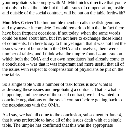
your negotiators to comply with Mr Mitchnick's directive that you're
not only to be at the table but that all issues of compensation, inside
and outside of the social contract, will be put on the table forthwith?
Hon Mrs Grier:
The honourable member calls me disingenuous
and my answer incomplete. I would remark to him that in fact there
have been frequent occasions, if not today, when the same words
could be used about him, but I'm not here to exchange those kinds
of comments. I'm here to say to him yet again that it was not that the
issues were not before both the OMA and ourselves; there were a
number of tables, and I think what the umpire found -- an issue on
which both the OMA and our own negotiators had already come to
a conclusion -- was that it was important and more useful that all of
the issues with respect to compensation of physicians be put on the
one table.
So a single table with a number of task forces is now what is
addressing these issues and negotiating a contract. That is what is
happening, and because of the social contract, we had wanted to
conclude negotiations on the social contract before getting back to
the negotiations with the OMA.
As I say, we had all come to the conclusion, subsequent to June 4,
that it was preferable to have all of the issues dealt with at a single
table. The umpire has confirmed that this was the appropriate