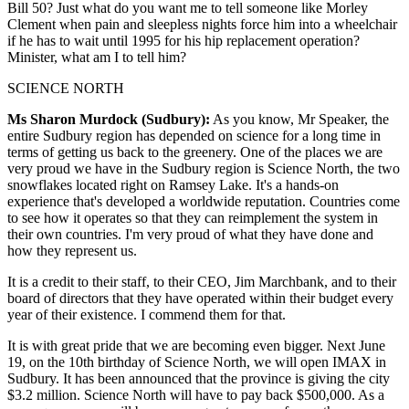
Bill 50? Just what do you want me to tell someone like Morley
Clement when pain and sleepless nights force him into a wheelchair
if he has to wait until 1995 for his hip replacement operation?
Minister, what am I to tell him?
SCIENCE NORTH
Ms Sharon Murdock (Sudbury):
As you know, Mr Speaker, the
entire Sudbury region has depended on science for a long time in
terms of getting us back to the greenery. One of the places we are
very proud we have in the Sudbury region is Science North, the two
snowflakes located right on Ramsey Lake. It's a hands-on
experience that's developed a worldwide reputation. Countries come
to see how it operates so that they can reimplement the system in
their own countries. I'm very proud of what they have done and
how they represent us.
It is a credit to their staff, to their CEO, Jim Marchbank, and to their
board of directors that they have operated within their budget every
year of their existence. I commend them for that.
It is with great pride that we are becoming even bigger. Next June
19, on the 10th birthday of Science North, we will open IMAX in
Sudbury. It has been announced that the province is giving the city
$3.2 million. Science North will have to pay back $500,000. As a