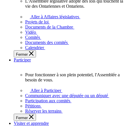
L'Assemblée législative adopte des lois qui touchent la
L'Assemblée
vie des Ontariennes et Ontariens.
législative
adopte
Aller à Affaires législatives
des
Projets de loi
lois
Documents de la Chambre
qui
Vidéo
touchent
Comités
la
Documents des comités
vie
Calendrier
des
Fermer
Ontariennes
Participer
et
Ontariens.
Pour fonctionner à son plein potentiel, l'Assemblée a
Pour
besoin de vous.
fonctionner
à
Aller à Participer
son
Communiquer avec une députée ou un député
plein
Participation aux comités
potentiel,
Pétitions
l'Assemblée
Réserver les terrains
a
Fermer
besoin
Visiter et apprendre
de