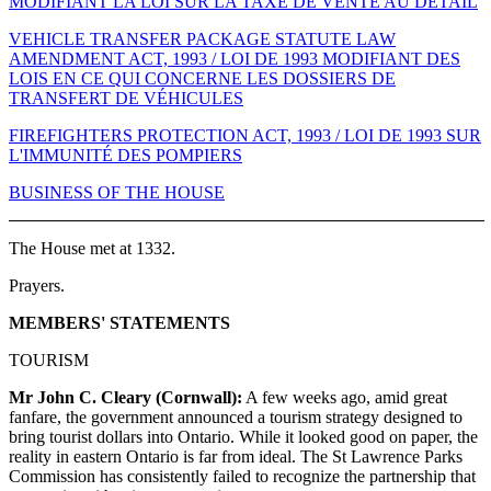
MODIFIANT LA LOI SUR LA TAXE DE VENTE AU DÉTAIL
VEHICLE TRANSFER PACKAGE STATUTE LAW
AMENDMENT ACT, 1993 / LOI DE 1993 MODIFIANT DES
LOIS EN CE QUI CONCERNE LES DOSSIERS DE
TRANSFERT DE VÉHICULES
FIREFIGHTERS PROTECTION ACT, 1993 / LOI DE 1993 SUR
L'IMMUNITÉ DES POMPIERS
BUSINESS OF THE HOUSE
The House met at 1332.
Prayers.
MEMBERS' STATEMENTS
TOURISM
Mr John C. Cleary (Cornwall):
A few weeks ago, amid great
fanfare, the government announced a tourism strategy designed to
bring tourist dollars into Ontario. While it looked good on paper, the
reality in eastern Ontario is far from ideal. The St Lawrence Parks
Commission has consistently failed to recognize the partnership that