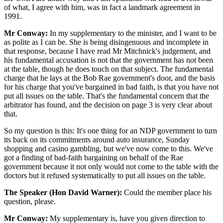
of what, I agree with him, was in fact a landmark agreement in
1991.
Mr Conway:
In my supplementary to the minister, and I want to be
as polite as I can be. She is being disingenuous and incomplete in
that response, because I have read Mr Mitchnick's judgement, and
his fundamental accusation is not that the government has not been
at the table, though he does touch on that subject. The fundamental
charge that he lays at the Bob Rae government's door, and the basis
for his charge that you've bargained in bad faith, is that you have not
put all issues on the table. That's the fundamental concern that the
arbitrator has found, and the decision on page 3 is very clear about
that.
So my question is this: It's one thing for an NDP government to turn
its back on its commitments around auto insurance, Sunday
shopping and casino gambling, but we've now come to this. We've
got a finding of bad-faith bargaining on behalf of the Rae
government because it not only would not come to the table with the
doctors but it refused systematically to put all issues on the table.
The Speaker (Hon David Warner):
Could the member place his
question, please.
Mr Conway:
My supplementary is, have you given direction to