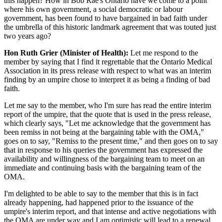
this happen? How in Bob Rae's Ontario have we come to a point
where his own government, a social democratic or labour
government, has been found to have bargained in bad faith under
the umbrella of this historic landmark agreement that was touted just
two years ago?
Hon Ruth Grier (Minister of Health):
Let me respond to the
member by saying that I find it regrettable that the Ontario Medical
Association in its press release with respect to what was an interim
finding by an umpire chose to interpret it as being a finding of bad
faith.
Let me say to the member, who I'm sure has read the entire interim
report of the umpire, that the quote that is used in the press release,
which clearly says, "Let me acknowledge that the government has
been remiss in not being at the bargaining table with the OMA,"
goes on to say, "Remiss to the present time," and then goes on to say
that in response to his queries the government has expressed the
availability and willingness of the bargaining team to meet on an
immediate and continuing basis with the bargaining team of the
OMA.
I'm delighted to be able to say to the member that this is in fact
already happening, had happened prior to the issuance of the
umpire's interim report, and that intense and active negotiations with
the OMA are under way and I am optimistic will lead to a renewal