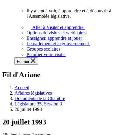
vous.
Il y a tant à voir, à apprendre et à découvrir à
Il
l'Assemblée législative.
y
a
Aller à Visiter et apprendre
tant
Options de visites et webinaires
à
Enseigner, apprendre et jouer
voir,
Le parlement et le gouvernement
à
Groupes scolaires
apprendre
Planifier votre visite
et
Fermer
à
découvrir
Fil d'Ariane
à
l'Assemblée
législative.
Accueil
Affaires législatives
Documents de la Chambre
Législature 35, Session 3
20 juillet 1993
20 juillet 1993
35e législature, 3e session