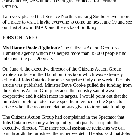
consequence, we will be an even greater mecca for northern
Ontario.
I am very pleased that Science North is making Sudbury even more
of a place to visit. I invite everyone to come up next June 19 and see
our first show in IMAX and the rocks of Sudbury.
JOBS ONTARIO
Ms Dianne Poole (Eglinton):
The Citizens Action Group is a
Hamilton agency which has helped more than 35,000 people find
jobs over the past 20 years.
On June 4, the executive director of the Citizens Action Group
wrote an article in the Hamilton Spectator which was extremely
critical of Jobs Ontario. Surprise, surprise: Only one week after this
article was published, Minister Dave Cooke pulled the funding from
the Citizens Action Group because the ministry said it wasn't
cooperative and it didn't meet its targets. I would point out that the
minister's briefing notes made specific reference to the Spectator
article when the recommendation was given to terminate funding.
The Citizens Action Group had complained in the Spectator that
Jobs Ontario was only after quantity, not quality. To quote their
executive director, "The more social assistance recipients we can
jam through the turnstiles, the richer we get." He also said that Jobs