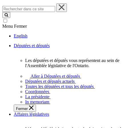
Rechercher
dans
ce
site
Menu
Fermer
English
Députées et députés
Les députées et députés vous représentent au sein de
Les
l'Assemblée législative de l'Ontario.
députées
et
Aller à Députées et députés
députés
Députées et députés actuels
vous
Toutes les députées et tous les députés
représentent
Coordonnées
au
La présidente
sein
In memoriam
de
Fermer
l'Assemblée
Affaires législatives
législative
de
l'Ontario.