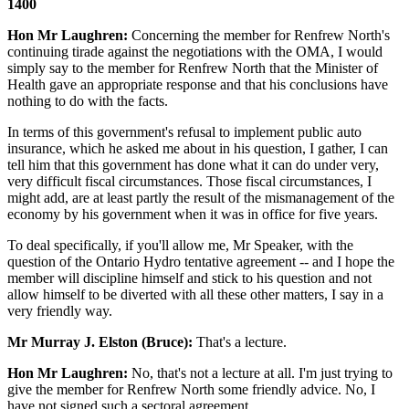
1400
Hon Mr Laughren:
Concerning the member for Renfrew North's
continuing tirade against the negotiations with the OMA, I would
simply say to the member for Renfrew North that the Minister of
Health gave an appropriate response and that his conclusions have
nothing to do with the facts.
In terms of this government's refusal to implement public auto
insurance, which he asked me about in his question, I gather, I can
tell him that this government has done what it can do under very,
very difficult fiscal circumstances. Those fiscal circumstances, I
might add, are at least partly the result of the mismanagement of the
economy by his government when it was in office for five years.
To deal specifically, if you'll allow me, Mr Speaker, with the
question of the Ontario Hydro tentative agreement -- and I hope the
member will discipline himself and stick to his question and not
allow himself to be diverted with all these other matters, I say in a
very friendly way.
Mr Murray J. Elston (Bruce):
That's a lecture.
Hon Mr Laughren:
No, that's not a lecture at all. I'm just trying to
give the member for Renfrew North some friendly advice. No, I
have not signed such a sectoral agreement.