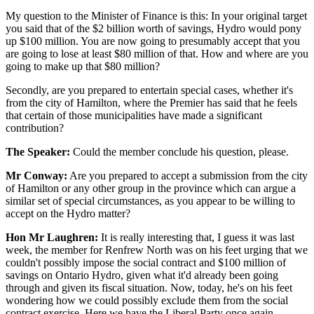
My question to the Minister of Finance is this: In your original target
you said that of the $2 billion worth of savings, Hydro would pony
up $100 million. You are now going to presumably accept that you
are going to lose at least $80 million of that. How and where are you
going to make up that $80 million?
Secondly, are you prepared to entertain special cases, whether it's
from the city of Hamilton, where the Premier has said that he feels
that certain of those municipalities have made a significant
contribution?
The Speaker:
Could the member conclude his question, please.
Mr Conway:
Are you prepared to accept a submission from the city
of Hamilton or any other group in the province which can argue a
similar set of special circumstances, as you appear to be willing to
accept on the Hydro matter?
Hon Mr Laughren:
It is really interesting that, I guess it was last
week, the member for Renfrew North was on his feet urging that we
couldn't possibly impose the social contract and $100 million of
savings on Ontario Hydro, given what it'd already been going
through and given its fiscal situation. Now, today, he's on his feet
wondering how we could possibly exclude them from the social
contract exercise. Here we have the Liberal Party once again