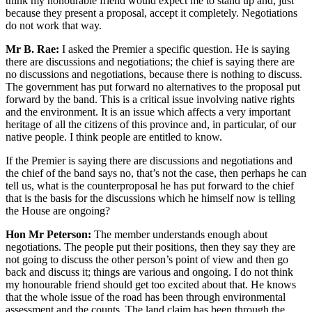
think my honourable friend would expect me to stand up and, just
because they present a proposal, accept it completely. Negotiations
do not work that way.
Mr B. Rae:
I asked the Premier a specific question. He is saying
there are discussions and negotiations; the chief is saying there are
no discussions and negotiations, because there is nothing to discuss.
The government has put forward no alternatives to the proposal put
forward by the band. This is a critical issue involving native rights
and the environment. It is an issue which affects a very important
heritage of all the citizens of this province and, in particular, of our
native people. I think people are entitled to know.
If the Premier is saying there are discussions and negotiations and
the chief of the band says no, that’s not the case, then perhaps he can
tell us, what is the counterproposal he has put forward to the chief
that is the basis for the discussions which he himself now is telling
the House are ongoing?
Hon Mr Peterson:
The member understands enough about
negotiations. The people put their positions, then they say they are
not going to discuss the other person’s point of view and then go
back and discuss it; things are various and ongoing. I do not think
my honourable friend should get too excited about that. He knows
that the whole issue of the road has been through environmental
assessment and the counts. The land claim has been through the