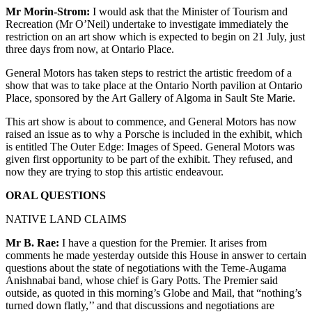
Mr Morin-Strom:
I would ask that the Minister of Tourism and
Recreation (Mr O’Neil) undertake to investigate immediately the
restriction on an art show which is expected to begin on 21 July, just
three days from now, at Ontario Place.
General Motors has taken steps to restrict the artistic freedom of a
show that was to take place at the Ontario North pavilion at Ontario
Place, sponsored by the Art Gallery of Algoma in Sault Ste Marie.
This art show is about to commence, and General Motors has now
raised an issue as to why a Porsche is included in the exhibit, which
is entitled The Outer Edge: Images of Speed. General Motors was
given first opportunity to be part of the exhibit. They refused, and
now they are trying to stop this artistic endeavour.
ORAL QUESTIONS
NATIVE LAND CLAIMS
Mr B. Rae:
I have a question for the Premier. It arises from
comments he made yesterday outside this House in answer to certain
questions about the state of negotiations with the Teme-Augama
Anishnabai band, whose chief is Gary Potts. The Premier said
outside, as quoted in this morning’s Globe and Mail, that “nothing’s
turned down flatly,’’ and that discussions and negotiations are