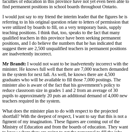
faculties of education in this province have not yet even been able to
find permanent positions in school boards throughout Ontario.
I would just say to my friend the interim leader that the figures he is
referring to in his original question relate to letters of permission that
were utilized by boards to fill, on a very temporary basis, supply
teaching positions. I think that, too, speaks to the fact that many
qualified teachers in this province have been seeking permanent
positions, and I do believe the numbers that he has indicated that
suggest there are 2,500 unqualified teachers in permanent positions
are inadvertently incorrect.
Mr Brandt:
I would not want to be inadvertently incorrect with the
minister. He knows full well that there are 7,000 teachers demanded
in the system for next fall. As well, he knows there are 4,500
graduates who will be available to fill those 7,000 postings. The
minister also is aware of the fact that his government’s policy to
reduce classroom size in grades 1 and 2 from an average of 30
pupils to approximately 20 puts an additional demand of 4,000 new
teachers required in the system.
What does the minister plan to do with respect to the projected
shortfall? With the deepest of respect, I want to say that this is not a
figment of my imagination. These figures are coming out of the
Ministry of Education and from the boards of education. They want