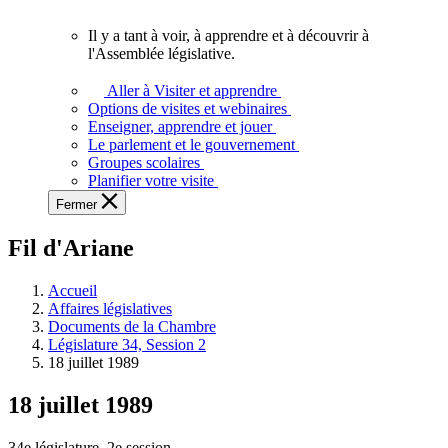
vous.
Il y a tant à voir, à apprendre et à découvrir à
Il
l'Assemblée législative.
y
a
Aller à Visiter et apprendre
tant
Options de visites et webinaires
à
Enseigner, apprendre et jouer
voir,
Le parlement et le gouvernement
à
Groupes scolaires
apprendre
Planifier votre visite
et
Fermer
à
découvrir
Fil d'Ariane
à
l'Assemblée
législative.
Accueil
Affaires législatives
Documents de la Chambre
Législature 34, Session 2
18 juillet 1989
18 juillet 1989
34e législature, 2e session