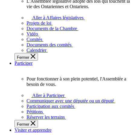
L'Assemblée législative adopte des lois qui touchent la
L'Assemblée
vie des Ontariennes et Ontariens.
législative
adopte
Aller à Affaires législatives
des
Projets de loi
lois
Documents de la Chambre
qui
Vidéo
touchent
Comités
la
Documents des comités
vie
Calendrier
des
Fermer
Ontariennes
Participer
et
Ontariens.
Pour fonctionner à son plein potentiel, l'Assemblée a
Pour
besoin de vous.
fonctionner
à
Aller à Participer
son
Communiquer avec une députée ou un député
plein
Participation aux comités
potentiel,
Pétitions
l'Assemblée
Réserver les terrains
a
Fermer
besoin
Visiter et apprendre
de