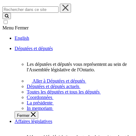
Rechercher
dans
ce
site
Menu
Fermer
English
Députées et députés
Les députées et députés vous représentent au sein de
Les
l'Assemblée législative de l'Ontario.
députées
et
Aller à Députées et députés
députés
Députées et députés actuels
vous
Toutes les députées et tous les députés
représentent
Coordonnées
au
La présidente
sein
In memoriam
de
Fermer
l'Assemblée
Affaires législatives
législative
de
l'Ontario.