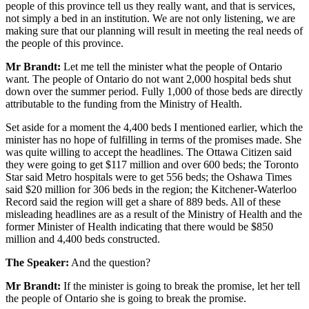
people of this province tell us they really want, and that is services,
not simply a bed in an institution. We are not only listening, we are
making sure that our planning will result in meeting the real needs of
the people of this province.
Mr Brandt:
Let me tell the minister what the people of Ontario
want. The people of Ontario do not want 2,000 hospital beds shut
down over the summer period. Fully 1,000 of those beds are directly
attributable to the funding from the Ministry of Health.
Set aside for a moment the 4,400 beds I mentioned earlier, which the
minister has no hope of fulfilling in terms of the promises made. She
was quite willing to accept the headlines. The Ottawa Citizen said
they were going to get $117 million and over 600 beds; the Toronto
Star said Metro hospitals were to get 556 beds; the Oshawa Times
said $20 million for 306 beds in the region; the Kitchener-Waterloo
Record said the region will get a share of 889 beds. All of these
misleading headlines are as a result of the Ministry of Health and the
former Minister of Health indicating that there would be $850
million and 4,400 beds constructed.
The Speaker:
And the question?
Mr Brandt:
If the minister is going to break the promise, let her tell
the people of Ontario she is going to break the promise.