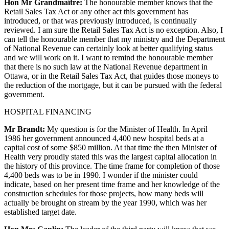
Hon Mr Grandmaître:
The honourable member knows that the
Retail Sales Tax Act or any other act this government has
introduced, or that was previously introduced, is continually
reviewed. I am sure the Retail Sales Tax Act is no exception. Also, I
can tell the honourable member that my ministry and the Department
of National Revenue can certainly look at better qualifying status
and we will work on it. I want to remind the honourable member
that there is no such law at the National Revenue department in
Ottawa, or in the Retail Sales Tax Act, that guides those moneys to
the reduction of the mortgage, but it can be pursued with the federal
government.
HOSPITAL FINANCING
Mr Brandt:
My question is for the Minister of Health. In April
1986 her government announced 4,400 new hospital beds at a
capital cost of some $850 million. At that time the then Minister of
Health very proudly stated this was the largest capital allocation in
the history of this province. The time frame for completion of those
4,400 beds was to be in 1990. I wonder if the minister could
indicate, based on her present time frame and her knowledge of the
construction schedules for those projects, how many beds will
actually be brought on stream by the year 1990, which was her
established target date.