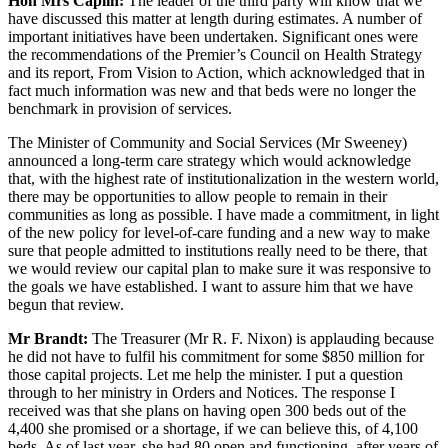
Hon Mrs Caplin:
The leader of the third party will know that we
have discussed this matter at length during estimates. A number of
important initiatives have been undertaken. Significant ones were
the recommendations of the Premier’s Council on Health Strategy
and its report, From Vision to Action, which acknowledged that in
fact much information was new and that beds were no longer the
benchmark in provision of services.
The Minister of Community and Social Services (Mr Sweeney)
announced a long-term care strategy which would acknowledge
that, with the highest rate of institutionalization in the western world,
there may be opportunities to allow people to remain in their
communities as long as possible. I have made a commitment, in light
of the new policy for level-of-care funding and a new way to make
sure that people admitted to institutions really need to be there, that
we would review our capital plan to make sure it was responsive to
the goals we have established. I want to assure him that we have
begun that review.
Mr Brandt:
The Treasurer (Mr R. F. Nixon) is applauding because
he did not have to fulfil his commitment for some $850 million for
those capital projects. Let me help the minister. I put a question
through to her ministry in Orders and Notices. The response I
received was that she plans on having open 300 beds out of the
4,400 she promised or a shortage, if we can believe this, of 4,100
beds. As of last year, she had 80 open and functioning, after years of