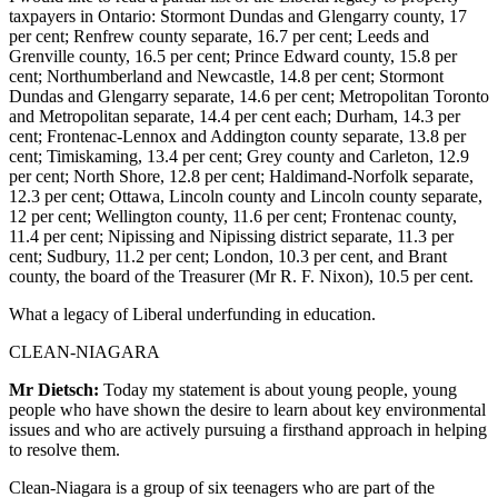
taxpayers in Ontario: Stormont Dundas and Glengarry county, 17
per cent; Renfrew county separate, 16.7 per cent; Leeds and
Grenville county, 16.5 per cent; Prince Edward county, 15.8 per
cent; Northumberland and Newcastle, 14.8 per cent; Stormont
Dundas and Glengarry separate, 14.6 per cent; Metropolitan Toronto
and Metropolitan separate, 14.4 per cent each; Durham, 14.3 per
cent; Frontenac-Lennox and Addington county separate, 13.8 per
cent; Timiskaming, 13.4 per cent; Grey county and Carleton, 12.9
per cent; North Shore, 12.8 per cent; Haldimand-Norfolk separate,
12.3 per cent; Ottawa, Lincoln county and Lincoln county separate,
12 per cent; Wellington county, 11.6 per cent; Frontenac county,
11.4 per cent; Nipissing and Nipissing district separate, 11.3 per
cent; Sudbury, 11.2 per cent; London, 10.3 per cent, and Brant
county, the board of the Treasurer (Mr R. F. Nixon), 10.5 per cent.
What a legacy of Liberal underfunding in education.
CLEAN-NIAGARA
Mr Dietsch:
Today my statement is about young people, young
people who have shown the desire to learn about key environmental
issues and who are actively pursuing a firsthand approach in helping
to resolve them.
Clean-Niagara is a group of six teenagers who are part of the