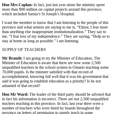
Hon Mrs Caplan:
In fact, just last year alone the ministry spent
more than $90 million on capital projects around this province,
which included Sarnia’s St Joseph’s Hospital.
I want the member to know that I am listening to the people of this
province and what seniors are saying to me is, “Elinor, I fear more
than anything else inappropriate institutionalization.” They say to
me, “I fear loss of my independence.” They are saying, “Help us to
stay at home as long as possible.” l am listening.
SUPPLY OF TEACHERS
Mr Brandt:
I am going to try the Minister of Education. The
Minister of Education is aware that there are now some 2,500
unqualified teachers in the school system in Ontario teaching some
70,000 pupils. Is the minister satisfied with that record of
accomplishment, knowing full well that it was his government that
said it was going to establish education as a priority? Is he not
ashamed of that record?
Hon Mr Ward:
The leader of the third party should be advised that
in fact his information is incorrect. There are not 2,500 unqualified
teachers teaching in this province. In fact, last year there were a
number of teachers who were hired by boards throughout the
province on letters of permission to supply teach in some