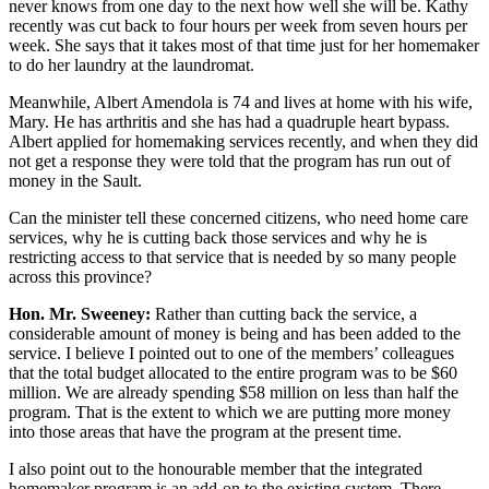
never knows from one day to the next how well she will be. Kathy
recently was cut back to four hours per week from seven hours per
week. She says that it takes most of that time just for her homemaker
to do her laundry at the laundromat.
Meanwhile, Albert Amendola is 74 and lives at home with his wife,
Mary. He has arthritis and she has had a quadruple heart bypass.
Albert applied for homemaking services recently, and when they did
not get a response they were told that the program has run out of
money in the Sault.
Can the minister tell these concerned citizens, who need home care
services, why he is cutting back those services and why he is
restricting access to that service that is needed by so many people
across this province?
Hon. Mr. Sweeney:
Rather than cutting back the service, a
considerable amount of money is being and has been added to the
service. I believe I pointed out to one of the members’ colleagues
that the total budget allocated to the entire program was to be $60
million. We are already spending $58 million on less than half the
program. That is the extent to which we are putting more money
into those areas that have the program at the present time.
I also point out to the honourable member that the integrated
homemaker program is an add-on to the existing system. There