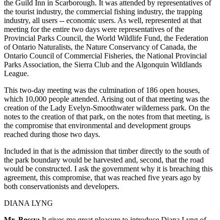
the Guild Inn in Scarborough. It was attended by representatives of
the tourist industry, the commercial fishing industry, the trapping
industry, all users -- economic users. As well, represented at that
meeting for the entire two days were representatives of the
Provincial Parks Council, the World Wildlife Fund, the Federation
of Ontario Naturalists, the Nature Conservancy of Canada, the
Ontario Council of Commercial Fisheries, the National Provincial
Parks Association, the Sierra Club and the Algonquin Wildlands
League.
This two-day meeting was the culmination of 186 open houses,
which 10,000 people attended. Arising out of that meeting was the
creation of the Lady Evelyn-Smoothwater wilderness park. On the
notes to the creation of that park, on the notes from that meeting, is
the compromise that environmental and development groups
reached during those two days.
Included in that is the admission that timber directly to the south of
the park boundary would be harvested and, second, that the road
would be constructed. I ask the government why it is breaching this
agreement, this compromise, that was reached five years ago by
both conservationists and developers.
DIANA LYNG
Mr. Bossy:
It gives me great pleasure to introduce Diana Lyng of