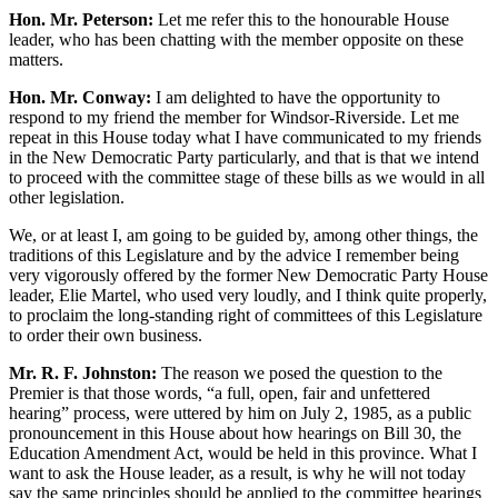
Hon. Mr. Peterson:
Let me refer this to the honourable House
leader, who has been chatting with the member opposite on these
matters.
Hon. Mr. Conway:
I am delighted to have the opportunity to
respond to my friend the member for Windsor-Riverside. Let me
repeat in this House today what I have communicated to my friends
in the New Democratic Party particularly, and that is that we intend
to proceed with the committee stage of these bills as we would in all
other legislation.
We, or at least I, am going to be guided by, among other things, the
traditions of this Legislature and by the advice I remember being
very vigorously offered by the former New Democratic Party House
leader, Elie Martel, who used very loudly, and I think quite properly,
to proclaim the long-standing right of committees of this Legislature
to order their own business.
Mr. R. F. Johnston:
The reason we posed the question to the
Premier is that those words, “a full, open, fair and unfettered
hearing” process, were uttered by him on July 2, 1985, as a public
pronouncement in this House about how hearings on Bill 30, the
Education Amendment Act, would be held in this province. What I
want to ask the House leader, as a result, is why he will not today
say the same principles should be applied to the committee hearings