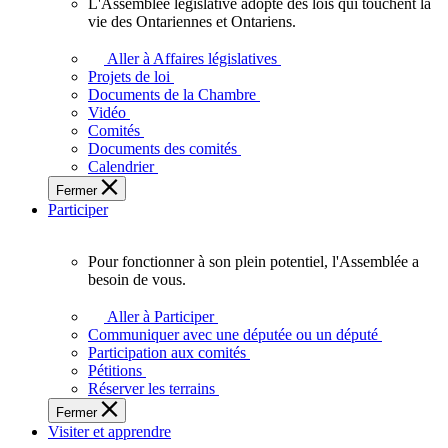
L'Assemblée législative adopte des lois qui touchent la
L'Assemblée
vie des Ontariennes et Ontariens.
législative
adopte
Aller à Affaires législatives
des
Projets de loi
lois
Documents de la Chambre
qui
Vidéo
touchent
Comités
la
Documents des comités
vie
Calendrier
des
Fermer
Ontariennes
Participer
et
Ontariens.
Pour fonctionner à son plein potentiel, l'Assemblée a
Pour
besoin de vous.
fonctionner
à
Aller à Participer
son
Communiquer avec une députée ou un député
plein
Participation aux comités
potentiel,
Pétitions
l'Assemblée
Réserver les terrains
a
Fermer
besoin
Visiter et apprendre
de