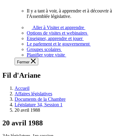
vous.
Il y a tant à voir, à apprendre et à découvrir à
Il
l'Assemblée législative.
y
a
Aller à Visiter et apprendre
tant
Options de visites et webinaires
à
Enseigner, apprendre et jouer
voir,
Le parlement et le gouvernement
à
Groupes scolaires
apprendre
Planifier votre visite
et
Fermer
à
découvrir
Fil d'Ariane
à
l'Assemblée
législative.
Accueil
Affaires législatives
Documents de la Chambre
Législature 34, Session 1
20 avril 1988
20 avril 1988
34e législature, 1re session