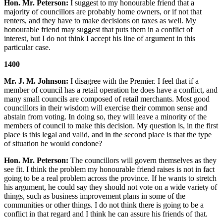
Hon. Mr. Peterson:
I suggest to my honourable friend that a
majority of councillors are probably home owners, or if not that
renters, and they have to make decisions on taxes as well. My
honourable friend may suggest that puts them in a conflict of
interest, but I do not think I accept his line of argument in this
particular case.
1400
Mr. J. M. Johnson:
I disagree with the Premier. I feel that if a
member of council has a retail operation he does have a conflict, and
many small councils are composed of retail merchants. Most good
councillors in their wisdom will exercise their common sense and
abstain from voting. In doing so, they will leave a minority of the
members of council to make this decision. My question is, in the first
place is this legal and valid, and in the second place is that the type
of situation he would condone?
Hon. Mr. Peterson:
The councillors will govern themselves as they
see fit. I think the problem my honourable friend raises is not in fact
going to be a real problem across the province. If he wants to stretch
his argument, he could say they should not vote on a wide variety of
things, such as business improvement plans in some of the
communities or other things. I do not think there is going to be a
conflict in that regard and I think he can assure his friends of that.