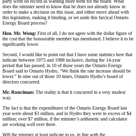
party went on record as wanting more teeth for the board. What
does the minister need to know that he does not already know in
order to make a decision on this issue, and either move ahead with
this legislation, making it binding, or set aside this farcical Ontario
Energy Board process?
Hon. Mr. Wong:
First of all, I do not agree with the dollar figure of
the cost that the honourable member has mentioned. I believe it to be
significantly lower.
Second, I would like to point out that I have some statistics here that
indicate between 1975 and 1988 inclusive, during the 14-year
period that has passed, in 10 of those years the Ontario Energy
Board said to Ontario Hydro, “We think the rate increase should be
lower.” In nine out of those 10 times, Ontario Hydro’s board of
directors concurred.
Mr. Runciman:
The reality is that it concurred in a very modest
way.
The fact is that the expenditures of the Ontario Energy Board last
year were about $3 million, and in Hydro they were in excess of $4
million; over $7 million, if the minister’s arithmetic and calculator
are working well over there.
Will the minister at least indicate to us, in line with the