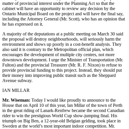
matter of provincial interest under the Planning Act so that the
cabinet will have an opportunity to review any decision by the
Ontario Municipal Board on the project and will have the final say,
including the Attorney General (Mr. Scott), who has an opinion that
he has expressed on it.
A majority of the deputations at a public meeting on March 30 said
the proposal will destroy neighbourhoods, will seriously harm the
environment and shows up poorly in a cost-benefit analysis. They
also said it is contrary to the Metropolitan official plan, which
encourages the development of multiple city centres, not more
downtown development. I urge the Minister of Transportation (Mr.
Fulton) and the provincial Treasurer (Mr. R. F. Nixon) to refuse to
provide provincial funding to this project. Instead, they should put
their money into improving public transit such as the Sheppard
Avenue subway.
IAN MILLAR
Mr. Wiseman:
Today I would like proudly to announce to the
House that on April 10 of this year, Ian Millar of the town of Perth
in the great riding of Lanark-Renfrew became the second Canadian
rider to win the prestigious World Cup show-jumping final. His
triumph on Big Ben, a 12-year-old Belgian gelding, took place in
Sweden at the world’s most important indoor competition. Mr.