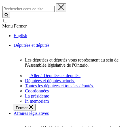
Rechercher
dans
ce
site
Menu
Fermer
English
Députées et députés
Les députées et députés vous représentent au sein de
Les
l'Assemblée législative de l'Ontario.
députées
et
Aller à Députées et députés
députés
Députées et députés actuels
vous
Toutes les députées et tous les députés
représentent
Coordonnées
au
La présidente
sein
In memoriam
de
Fermer
l'Assemblée
Affaires législatives
législative
de
l'Ontario.