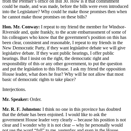
from the Premier’s office on Bill 30. How is it that commitment
could be made, and was made, before the bills were even introduced
into the Legislature? Why could he make those promises then when
he cannot make those promises on these bills?
Hon. Mr. Conway:
I repeat to my friend the member for Windsor-
Riverside and, quite frankly, to the acute embarrassment of some of
his colleagues who know that the government’s position on this has
been clear, consistent and reasonable, I repeat to my friends in the
New Democratic Party, if they want legislative debate we will give
legislative debate. If they want public hearings, I offer public
hearings. But I insist on the right, the democratic right and
responsibility of this or any other government, to put the question
and put the legislation to this House. I ask my friend the opposition
House leader, what does he fear? Why will he not allow that most
basic of democratic rights to take place?
Interjections.
Mr. Speaker:
Order.
Mr. R. F. Johnston:
I think no one in this province has doubted
that the debate has been enjoined. I would like to ask the
government House leader very clearly -- because his position is not
clear and I wonder why it is not clear -- why he personally would
not use the word “full” to me, yesterday and even in the House