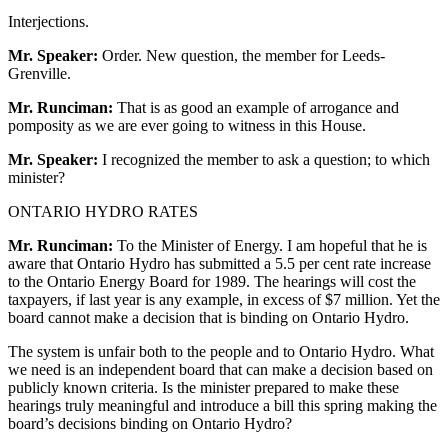
Interjections.
Mr. Speaker:
Order. New question, the member for Leeds-
Grenville.
Mr. Runciman:
That is as good an example of arrogance and
pomposity as we are ever going to witness in this House.
Mr. Speaker:
I recognized the member to ask a question; to which
minister?
ONTARIO HYDRO RATES
Mr. Runciman:
To the Minister of Energy. I am hopeful that he is
aware that Ontario Hydro has submitted a 5.5 per cent rate increase
to the Ontario Energy Board for 1989. The hearings will cost the
taxpayers, if last year is any example, in excess of $7 million. Yet the
board cannot make a decision that is binding on Ontario Hydro.
The system is unfair both to the people and to Ontario Hydro. What
we need is an independent board that can make a decision based on
publicly known criteria. Is the minister prepared to make these
hearings truly meaningful and introduce a bill this spring making the
board’s decisions binding on Ontario Hydro?