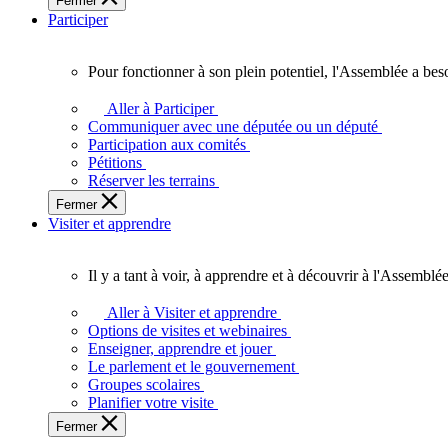
Fermer
des
Participer
Ontariennes
et
Ontariens.
Pour fonctionner à son plein potentiel, l'Assemblée a bes
Pour
fonctionner
Aller à Participer
à
Communiquer avec une députée ou un député
son
Participation aux comités
plein
Pétitions
potentiel,
Réserver les terrains
l'Assemblée
Fermer
a
Visiter et apprendre
besoin
de
vous.
Il y a tant à voir, à apprendre et à découvrir à l'Assemblée
Il
y
Aller à Visiter et apprendre
a
Options de visites et webinaires
tant
Enseigner, apprendre et jouer
à
Le parlement et le gouvernement
voir,
Groupes scolaires
à
Planifier votre visite
apprendre
Fermer
et