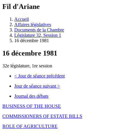
à
Fil d'Ariane
découvrir
à
l'Assemblée
Accueil
législative.
Affaires législatives
Documents de la Chambre
Législature 32, Session 1
16 décembre 1981
16 décembre 1981
32e législature, 1re session
<
Jour de séance précédent
Jour de séance suivant
>
Journal des débats
BUSINESS OF THE HOUSE
COMMISSIONERS OF ESTATE BILLS
ROLE OF AGRICULTURE