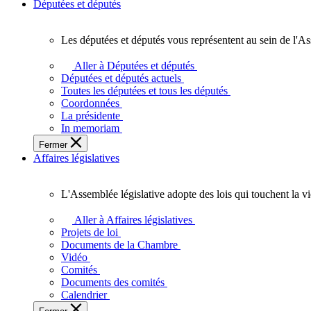
Députées et députés
Les députées et députés vous représentent au sein de l'As
Les
députées
Aller à Députées et députés
et
Députées et députés actuels
députés
Toutes les députées et tous les députés
vous
Coordonnées
représentent
La présidente
au
In memoriam
sein
Fermer
de
Affaires législatives
l'Assemblée
législative
de
L'Assemblée législative adopte des lois qui touchent la v
l'Ontario.
L'Assemblée
législative
Aller à Affaires législatives
adopte
Projets de loi
des
Documents de la Chambre
lois
Vidéo
qui
Comités
touchent
Documents des comités
la
Calendrier
vie