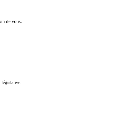
oin de vous.
 législative.