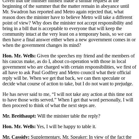
Given that the minister himself made a similar request at the
beginning of the summer that the matter remain in abeyance until
Mr. Swadron has reported and Metro again rejected that, what
reason does the minister have to believe Metro will take a different
point of view? Why does the minister not accept responsibility and
bring in a bill that is acceptable to everyone that will keep the
community intact at the very least on a temporary basis, so we can
then have a final answer either when a new government comes in or
when the government changes its mind?
Hon. Mr. Wells:
Given the speeches my friend and the members of
his caucus make, as do I, about co-operation with those in local
government who are charged with certain responsibilities, we first of
all have to ask Paul Godfrey and Metro council what their official
reply will be. When we get that back, we can then speculate or
decide what course of action to take, but I do not want to prejudge.
He has never said to me, “I will not take any action at this time not
to have those writs served.” When I get that word personally, I will
then proceed to think of what the next steps are.
Mr. Breithaupt:
Will the minister table the reply?
Hon. Mr. Wells:
Yes, I will be happy to table it.
Mr. Cassidy:
Supplementary, Mr. Speaker: In view of the fact the