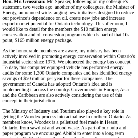
Hon. Mr. Grossman:
Mr. Speaker, following on my colleague’s
statement, two weeks ago, another of my colleagues, the Minister of
Energy, announced wide-ranging new initiatives designed to reduce
our province’s dependence on oil, create new jobs and increase
export market potential for Ontario technology. This afternoon, I
would like to detail for the members the $10 million energy
conservation and oil conversion program which is part of that 10-
point, $165 million energy package.
As the honourable members are aware, my ministry has been
actively involved in promoting energy conservation within Ontario’s
industrial sector since 1975. We pioneered the energy bus concept.
To date, this computer-equipped vehicle has performed energy
audits for some 1,300 Ontario companies and has identified energy
savings of $50 million per year for these companies. The
government of Canada has adopted Ontario’s idea and is
implementing it across the country. Governments in Europe, Asia
and the Caribbean are also actively considering the use of this
concept in their jurisdiction.
The Ministry of Industry and Tourism also played a key role in
getting the Woodex process into actual use in northern Ontario. As
members know, Woodex is a pelletized fuel made in Hearst,
Ontario, from sawdust and wood waste. As part of our pulp and
paper program we encouraged Abitibi to enter into a long-term