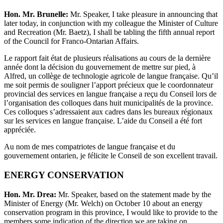
Hon. Mr. Brunelle:
Mr. Speaker, I take pleasure in announcing that
later today, in conjunction with my colleague the Minister of Culture
and Recreation (Mr. Baetz), I shall be tabling the fifth annual report
of the Council for Franco-Ontarian Affairs.
Le rapport fait état de plusieurs réalisations au cours de la dernière
année dont la décision du gouvernement de mettre sur pied, à
Alfred, un collège de technologie agricole de langue française. Qu’il
me soit permis de souligner l’apport précieux que le coordonnateur
provincial des services en langue française a reçu du Conseil lors de
l’organisation des colloques dans huit municipalités de la province.
Ces colloques s’adressaient aux cadres dans les bureaux régionaux
sur les services en langue française. L’aide du Conseil a été fort
appréciée.
Au nom de mes compatriotes de langue française et du
gouvernement ontarien, je félicite le Conseil de son excellent travail.
ENERGY CONSERVATION
Hon. Mr. Drea:
Mr. Speaker, based on the statement made by the
Minister of Energy (Mr. Welch) on October 10 about an energy
conservation program in this province, I would like to provide to the
members some indication of the direction we are taking on