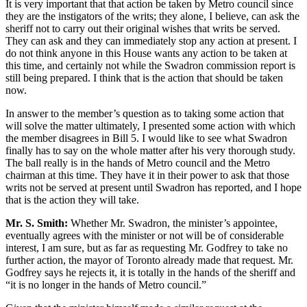
It is very important that that action be taken by Metro council since
they are the instigators of the writs; they alone, I believe, can ask the
sheriff not to carry out their original wishes that writs be served.
They can ask and they can immediately stop any action at present. I
do not think anyone in this House wants any action to be taken at
this time, and certainly not while the Swadron commission report is
still being prepared. I think that is the action that should be taken
now.
In answer to the member’s question as to taking some action that
will solve the matter ultimately, I presented some action with which
the member disagrees in Bill 5. I would like to see what Swadron
finally has to say on the whole matter after his very thorough study.
The ball really is in the hands of Metro council and the Metro
chairman at this time. They have it in their power to ask that those
writs not be served at present until Swadron has reported, and I hope
that is the action they will take.
Mr. S. Smith:
Whether Mr. Swadron, the minister’s appointee,
eventually agrees with the minister or not will be of considerable
interest, I am sure, but as far as requesting Mr. Godfrey to take no
further action, the mayor of Toronto already made that request. Mr.
Godfrey says he rejects it, it is totally in the hands of the sheriff and
“it is no longer in the hands of Metro council.”