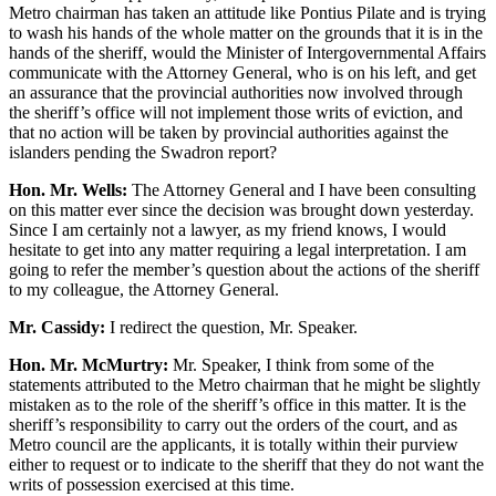
Metro chairman has taken an attitude like Pontius Pilate and is trying
to wash his hands of the whole matter on the grounds that it is in the
hands of the sheriff, would the Minister of Intergovernmental Affairs
communicate with the Attorney General, who is on his left, and get
an assurance that the provincial authorities now involved through
the sheriff’s office will not implement those writs of eviction, and
that no action will be taken by provincial authorities against the
islanders pending the Swadron report?
Hon. Mr. Wells:
The Attorney General and I have been consulting
on this matter ever since the decision was brought down yesterday.
Since I am certainly not a lawyer, as my friend knows, I would
hesitate to get into any matter requiring a legal interpretation. I am
going to refer the member’s question about the actions of the sheriff
to my colleague, the Attorney General.
Mr. Cassidy:
I redirect the question, Mr. Speaker.
Hon. Mr. McMurtry:
Mr. Speaker, I think from some of the
statements attributed to the Metro chairman that he might be slightly
mistaken as to the role of the sheriff’s office in this matter. It is the
sheriff’s responsibility to carry out the orders of the court, and as
Metro council are the applicants, it is totally within their purview
either to request or to indicate to the sheriff that they do not want the
writs of possession exercised at this time.