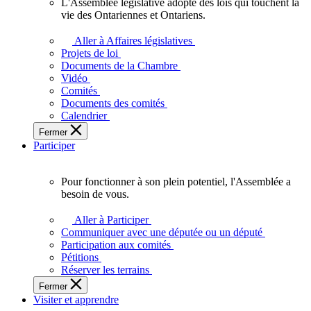
L'Assemblée législative adopte des lois qui touchent la
L'Assemblée
vie des Ontariennes et Ontariens.
législative
adopte
Aller à Affaires législatives
des
Projets de loi
lois
Documents de la Chambre
qui
Vidéo
touchent
Comités
la
Documents des comités
vie
Calendrier
des
Fermer
Ontariennes
Participer
et
Ontariens.
Pour fonctionner à son plein potentiel, l'Assemblée a
Pour
besoin de vous.
fonctionner
à
Aller à Participer
son
Communiquer avec une députée ou un député
plein
Participation aux comités
potentiel,
Pétitions
l'Assemblée
Réserver les terrains
a
Fermer
besoin
Visiter et apprendre
de