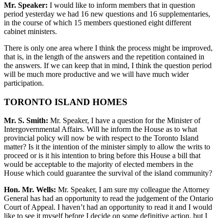
Mr. Speaker:
I would like to inform members that in question
period yesterday we had 16 new questions and 16 supplementaries,
in the course of which 15 members questioned eight different
cabinet ministers.
There is only one area where I think the process might be improved,
that is, in the length of the answers and the repetition contained in
the answers. If we can keep that in mind, I think the question period
will be much more productive and we will have much wider
participation.
TORONTO ISLAND HOMES
Mr. S. Smith:
Mr. Speaker, I have a question for the Minister of
Intergovernmental Affairs. Will he inform the House as to what
provincial policy will now be with respect to the Toronto Island
matter? Is it the intention of the minister simply to allow the writs to
proceed or is it his intention to bring before this House a bill that
would be acceptable to the majority of elected members in the
House which could guarantee the survival of the island community?
Hon. Mr. Wells:
Mr. Speaker, I am sure my colleague the Attorney
General has had an opportunity to read the judgement of the Ontario
Court of Appeal. I haven’t had an opportunity to read it and I would
like to see it myself before I decide on some definitive action, but I