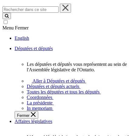
Rechercher
dans
ce
site
Menu
Fermer
English
Députées et députés
Les députées et députés vous représentent au sein de
Les
l'Assemblée législative de l'Ontario.
députées
et
Aller à Députées et députés
députés
Députées et députés actuels
vous
Toutes les députées et tous les députés
représentent
Coordonnées
au
La présidente
sein
In memoriam
de
Fermer
l'Assemblée
Affaires législatives
législative
de
l'Ontario.