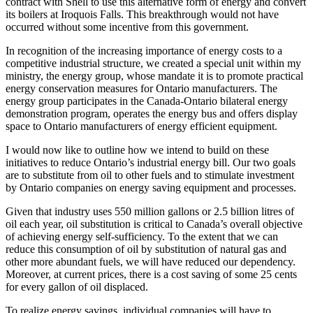
contract with Shell to use this alternative form of energy and convert
its boilers at Iroquois Falls. This breakthrough would not have
occurred without some incentive from this government.
In recognition of the increasing importance of energy costs to a
competitive industrial structure, we created a special unit within my
ministry, the energy group, whose mandate it is to promote practical
energy conservation measures for Ontario manufacturers. The
energy group participates in the Canada-Ontario bilateral energy
demonstration program, operates the energy bus and offers display
space to Ontario manufacturers of energy efficient equipment.
I would now like to outline how we intend to build on these
initiatives to reduce Ontario’s industrial energy bill. Our two goals
are to substitute from oil to other fuels and to stimulate investment
by Ontario companies on energy saving equipment and processes.
Given that industry uses 550 million gallons or 2.5 billion litres of
oil each year, oil substitution is critical to Canada’s overall objective
of achieving energy self-sufficiency. To the extent that we can
reduce this consumption of oil by substitution of natural gas and
other more abundant fuels, we will have reduced our dependency.
Moreover, at current prices, there is a cost saving of some 25 cents
for every gallon of oil displaced.
To realize energy savings, individual companies will have to