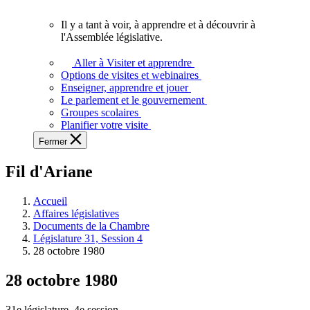
vous.
Il y a tant à voir, à apprendre et à découvrir à
Il
l'Assemblée législative.
y
a
Aller à Visiter et apprendre
tant
Options de visites et webinaires
à
Enseigner, apprendre et jouer
voir,
Le parlement et le gouvernement
à
Groupes scolaires
apprendre
Planifier votre visite
et
Fermer
à
découvrir
Fil d'Ariane
à
l'Assemblée
législative.
Accueil
Affaires législatives
Documents de la Chambre
Législature 31, Session 4
28 octobre 1980
28 octobre 1980
31e législature, 4e session