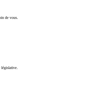
oin de vous.
 législative.