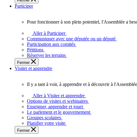
Fermer
des
Participer
Ontariennes
et
Ontariens.
Pour fonctionner à son plein potentiel, l'Assemblée a bes
Pour
fonctionner
Aller à Participer
à
Communiquer avec une députée ou un député
son
Participation aux comités
plein
Pétitions
potentiel,
Réserver les terrains
l'Assemblée
Fermer
a
Visiter et apprendre
besoin
de
vous.
Il y a tant à voir, à apprendre et à découvrir à l'Assemblée
Il
y
Aller à Visiter et apprendre
a
Options de visites et webinaires
tant
Enseigner, apprendre et jouer
à
Le parlement et le gouvernement
voir,
Groupes scolaires
à
Planifier votre visite
apprendre
Fermer
et