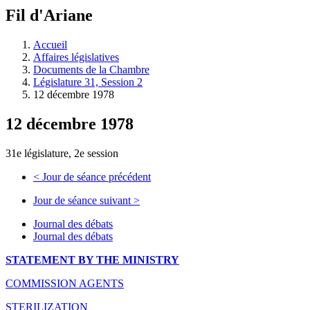
à
Fil d'Ariane
découvrir
à
l'Assemblée
Accueil
législative.
Affaires législatives
Documents de la Chambre
Législature 31, Session 2
12 décembre 1978
12 décembre 1978
31e législature, 2e session
<
Jour de séance précédent
Jour de séance suivant
>
Journal des débats
Journal des débats
STATEMENT BY THE MINISTRY
COMMISSION AGENTS
STERILIZATION