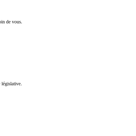
oin de vous.
 législative.