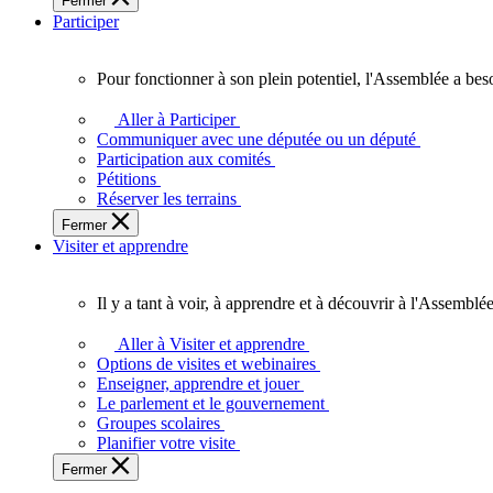
Fermer
des
Participer
Ontariennes
et
Ontariens.
Pour fonctionner à son plein potentiel, l'Assemblée a bes
Pour
fonctionner
Aller à Participer
à
Communiquer avec une députée ou un député
son
Participation aux comités
plein
Pétitions
potentiel,
Réserver les terrains
l'Assemblée
Fermer
a
Visiter et apprendre
besoin
de
vous.
Il y a tant à voir, à apprendre et à découvrir à l'Assemblée
Il
y
Aller à Visiter et apprendre
a
Options de visites et webinaires
tant
Enseigner, apprendre et jouer
à
Le parlement et le gouvernement
voir,
Groupes scolaires
à
Planifier votre visite
apprendre
Fermer
et