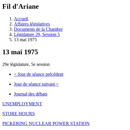
à
Fil d'Ariane
découvrir
à
l'Assemblée
Accueil
législative.
Affaires législatives
Documents de la Chambre
Législature 29, Session 5
13 mai 1975
13 mai 1975
29e législature, 5e session
<
Jour de séance précédent
Jour de séance suivant
>
Journal des débats
UNEMPLOYMENT
STORE HOURS
PICKERING NUCLEAR POWER STATION