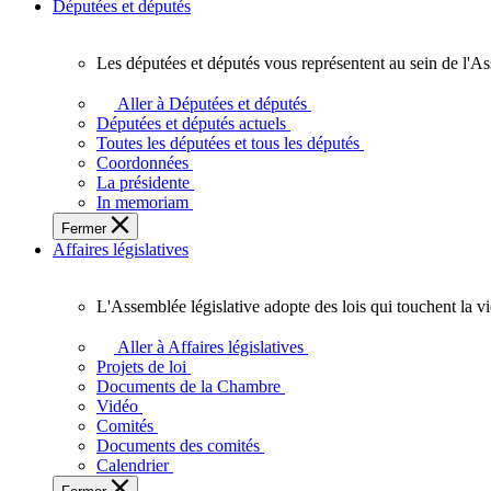
Députées et députés
Les députées et députés vous représentent au sein de l'As
Les
députées
Aller à Députées et députés
et
Députées et députés actuels
députés
Toutes les députées et tous les députés
vous
Coordonnées
représentent
La présidente
au
In memoriam
sein
Fermer
de
Affaires législatives
l'Assemblée
législative
de
L'Assemblée législative adopte des lois qui touchent la v
l'Ontario.
L'Assemblée
législative
Aller à Affaires législatives
adopte
Projets de loi
des
Documents de la Chambre
lois
Vidéo
qui
Comités
touchent
Documents des comités
la
Calendrier
vie