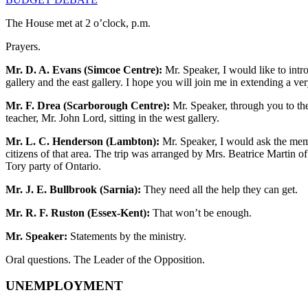
The House met at 2 o’clock, p.m.
Prayers.
Mr. D. A. Evans (Simcoe Centre):
Mr. Speaker, I would like to intr
gallery and the east gallery. I hope you will join me in extending a 
Mr. F. Drea (Scarborough Centre):
Mr. Speaker, through you to the
teacher, Mr. John Lord, sitting in the west gallery.
Mr. L. C. Henderson (Lambton):
Mr. Speaker, I would ask the memb
citizens of that area. The trip was arranged by Mrs. Beatrice Martin o
Tory party of Ontario.
Mr. J. E. Bullbrook (Sarnia):
They need all the help they can get.
Mr. R. F. Ruston (Essex-Kent):
That won’t be enough.
Mr. Speaker:
Statements by the ministry.
Oral questions. The Leader of the Opposition.
UNEMPLOYMENT