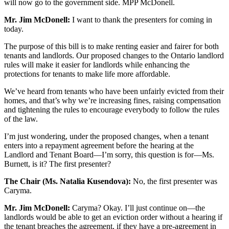
will now go to the government side. MPP McDonell.
Mr. Jim McDonell:
I want to thank the presenters for coming in
today.
The purpose of this bill is to make renting easier and fairer for both
tenants and landlords. Our proposed changes to the Ontario landlord
rules will make it easier for landlords while enhancing the
protections for tenants to make life more affordable.
We’ve heard from tenants who have been unfairly evicted from their
homes, and that’s why we’re increasing fines, raising compensation
and tightening the rules to encourage everybody to follow the rules
of the law.
I’m just wondering, under the proposed changes, when a tenant
enters into a repayment agreement before the hearing at the
Landlord and Tenant Board—I’m sorry, this question is for—Ms.
Burnett, is it? The first presenter?
The Chair (Ms. Natalia Kusendova):
No, the first presenter was
Caryma.
Mr. Jim McDonell:
Caryma? Okay. I’ll just continue on—the
landlords would be able to get an eviction order without a hearing if
the tenant breaches the agreement, if they have a pre-agreement in