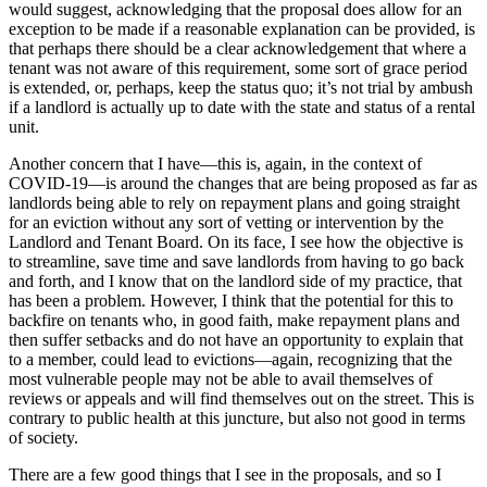
would suggest, acknowledging that the proposal does allow for an
exception to be made if a reasonable explanation can be provided, is
that perhaps there should be a clear acknowledgement that where a
tenant was not aware of this requirement, some sort of grace period
is extended, or, perhaps, keep the status quo; it’s not trial by ambush
if a landlord is actually up to date with the state and status of a rental
unit.
Another concern that I have—this is, again, in the context of
COVID-19—is around the changes that are being proposed as far as
landlords being able to rely on repayment plans and going straight
for an eviction without any sort of vetting or intervention by the
Landlord and Tenant Board. On its face, I see how the objective is
to streamline, save time and save landlords from having to go back
and forth, and I know that on the landlord side of my practice, that
has been a problem. However, I think that the potential for this to
backfire on tenants who, in good faith, make repayment plans and
then suffer setbacks and do not have an opportunity to explain that
to a member, could lead to evictions—again, recognizing that the
most vulnerable people may not be able to avail themselves of
reviews or appeals and will find themselves out on the street. This is
contrary to public health at this juncture, but also not good in terms
of society.
There are a few good things that I see in the proposals, and so I