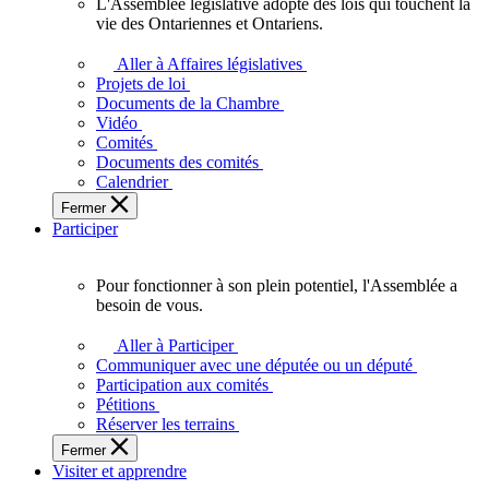
L'Assemblée législative adopte des lois qui touchent la
L'Assemblée
vie des Ontariennes et Ontariens.
législative
adopte
Aller à Affaires législatives
des
Projets de loi
lois
Documents de la Chambre
qui
Vidéo
touchent
Comités
la
Documents des comités
vie
Calendrier
des
Fermer
Ontariennes
Participer
et
Ontariens.
Pour fonctionner à son plein potentiel, l'Assemblée a
Pour
besoin de vous.
fonctionner
à
Aller à Participer
son
Communiquer avec une députée ou un député
plein
Participation aux comités
potentiel,
Pétitions
l'Assemblée
Réserver les terrains
a
Fermer
besoin
Visiter et apprendre
de