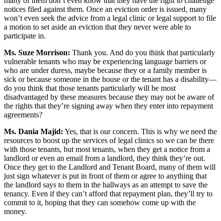
many of them don’t even know that they have the right to challenge
notices filed against them. Once an eviction order is issued, many
won’t even seek the advice from a legal clinic or legal support to file
a motion to set aside an eviction that they never were able to
participate in.
Ms. Suze Morrison:
Thank you. And do you think that particularly
vulnerable tenants who may be experiencing language barriers or
who are under duress, maybe because they or a family member is
sick or because someone in the house or the tenant has a disability—
do you think that those tenants particularly will be most
disadvantaged by these measures because they may not be aware of
the rights that they’re signing away when they enter into repayment
agreements?
Ms. Dania Majid:
Yes, that is our concern. This is why we need the
resources to boost up the services of legal clinics so we can be there
with those tenants, but most tenants, when they get a notice from a
landlord or even an email from a landlord, they think they’re out.
Once they get to the Landlord and Tenant Board, many of them will
just sign whatever is put in front of them or agree to anything that
the landlord says to them in the hallways as an attempt to save the
tenancy. Even if they can’t afford that repayment plan, they’ll try to
commit to it, hoping that they can somehow come up with the
money.