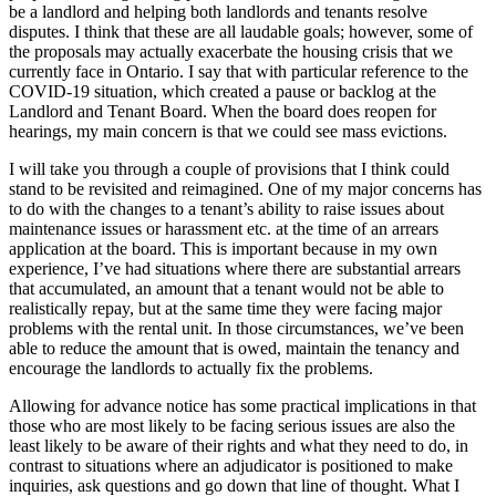
be a landlord and helping both landlords and tenants resolve
disputes. I think that these are all laudable goals; however, some of
the proposals may actually exacerbate the housing crisis that we
currently face in Ontario. I say that with particular reference to the
COVID-19 situation, which created a pause or backlog at the
Landlord and Tenant Board. When the board does reopen for
hearings, my main concern is that we could see mass evictions.
I will take you through a couple of provisions that I think could
stand to be revisited and reimagined. One of my major concerns has
to do with the changes to a tenant’s ability to raise issues about
maintenance issues or harassment etc. at the time of an arrears
application at the board. This is important because in my own
experience, I’ve had situations where there are substantial arrears
that accumulated, an amount that a tenant would not be able to
realistically repay, but at the same time they were facing major
problems with the rental unit. In those circumstances, we’ve been
able to reduce the amount that is owed, maintain the tenancy and
encourage the landlords to actually fix the problems.
Allowing for advance notice has some practical implications in that
those who are most likely to be facing serious issues are also the
least likely to be aware of their rights and what they need to do, in
contrast to situations where an adjudicator is positioned to make
inquiries, ask questions and go down that line of thought. What I