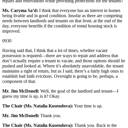
repairs and renovations while providing protections for the tenants?
Ms. Caryma Sa’d:
I think that everyone has an interest in homes
being livable and in good condition. Insofar as there are competing
needs between landlords and tenants on that front, at the end of the
day, everyone benefits if the condition of rental housing stock is
improved.
0930
Having said that, I think that a lot of times, whether vacant
possession is required—there are ways to repair and address that
don’t actually require a tenant to vacate, and those options should be
pushed and looked at. Where it’s absolutely unavoidable, the tenant
maintains a right of return, but as I said, there’s a fairly high onus to
establish bad faith evictions. Oversight is going to be, perhaps, a
component of that.
Mr. Jim McDonell:
Well, the goal of the landlord and tenant—I
guess my time is up, is it? Okay.
The Chair (Ms. Natalia Kusendova):
Your time is up.
Mr. Jim McDonell:
Thank you.
The Chair (Ms. Natalia Kusendova):
Thank you. Back to the