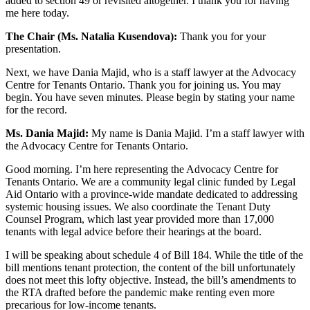
added to section 49 or revisited altogether. I thank you for having
me here today.
The Chair (Ms. Natalia Kusendova):
Thank you for your
presentation.
Next, we have Dania Majid, who is a staff lawyer at the Advocacy
Centre for Tenants Ontario. Thank you for joining us. You may
begin. You have seven minutes. Please begin by stating your name
for the record.
Ms. Dania Majid:
My name is Dania Majid. I’m a staff lawyer with
the Advocacy Centre for Tenants Ontario.
Good morning. I’m here representing the Advocacy Centre for
Tenants Ontario. We are a community legal clinic funded by Legal
Aid Ontario with a province-wide mandate dedicated to addressing
systemic housing issues. We also coordinate the Tenant Duty
Counsel Program, which last year provided more than 17,000
tenants with legal advice before their hearings at the board.
I will be speaking about schedule 4 of Bill 184. While the title of the
bill mentions tenant protection, the content of the bill unfortunately
does not meet this lofty objective. Instead, the bill’s amendments to
the RTA drafted before the pandemic make renting even more
precarious for low-income tenants.