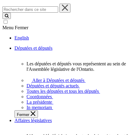
Rechercher
dans
ce
site
Menu
Fermer
English
Députées et députés
Les députées et députés vous représentent au sein de
Les
l'Assemblée législative de l'Ontario.
députées
et
Aller à Députées et députés
députés
Députées et députés actuels
vous
Toutes les députées et tous les députés
représentent
Coordonnées
au
La présidente
sein
In memoriam
de
Fermer
l'Assemblée
Affaires législatives
législative
de
l'Ontario.