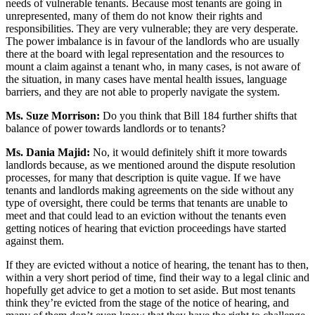
needs of vulnerable tenants. Because most tenants are going in
unrepresented, many of them do not know their rights and
responsibilities. They are very vulnerable; they are very desperate.
The power imbalance is in favour of the landlords who are usually
there at the board with legal representation and the resources to
mount a claim against a tenant who, in many cases, is not aware of
the situation, in many cases have mental health issues, language
barriers, and they are not able to properly navigate the system.
Ms. Suze Morrison:
Do you think that Bill 184 further shifts that
balance of power towards landlords or to tenants?
Ms. Dania Majid:
No, it would definitely shift it more towards
landlords because, as we mentioned around the dispute resolution
processes, for many that description is quite vague. If we have
tenants and landlords making agreements on the side without any
type of oversight, there could be terms that tenants are unable to
meet and that could lead to an eviction without the tenants even
getting notices of hearing that eviction proceedings have started
against them.
If they are evicted without a notice of hearing, the tenant has to then,
within a very short period of time, find their way to a legal clinic and
hopefully get advice to get a motion to set aside. But most tenants
think they’re evicted from the stage of the notice of hearing, and