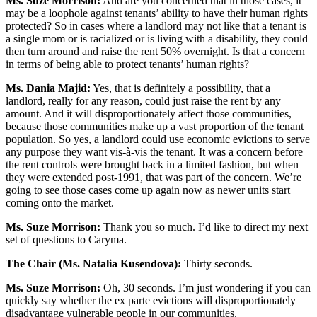
Ms. Suze Morrison:
And are you concerned that in those cases, it
may be a loophole against tenants’ ability to have their human rights
protected? So in cases where a landlord may not like that a tenant is
a single mom or is racialized or is living with a disability, they could
then turn around and raise the rent 50% overnight. Is that a concern
in terms of being able to protect tenants’ human rights?
Ms. Dania Majid:
Yes, that is definitely a possibility, that a
landlord, really for any reason, could just raise the rent by any
amount. And it will disproportionately affect those communities,
because those communities make up a vast proportion of the tenant
population. So yes, a landlord could use economic evictions to serve
any purpose they want vis-à-vis the tenant. It was a concern before
the rent controls were brought back in a limited fashion, but when
they were extended post-1991, that was part of the concern. We’re
going to see those cases come up again now as newer units start
coming onto the market.
Ms. Suze Morrison:
Thank you so much. I’d like to direct my next
set of questions to Caryma.
The Chair (Ms. Natalia Kusendova):
Thirty seconds.
Ms. Suze Morrison:
Oh, 30 seconds. I’m just wondering if you can
quickly say whether the ex parte evictions will disproportionately
disadvantage vulnerable people in our communities.