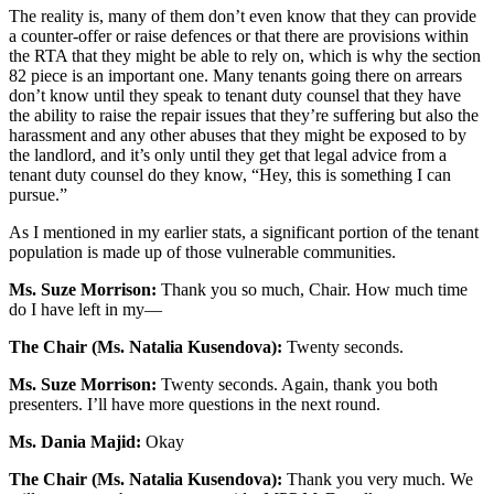
The reality is, many of them don’t even know that they can provide
a counter-offer or raise defences or that there are provisions within
the RTA that they might be able to rely on, which is why the section
82 piece is an important one. Many tenants going there on arrears
don’t know until they speak to tenant duty counsel that they have
the ability to raise the repair issues that they’re suffering but also the
harassment and any other abuses that they might be exposed to by
the landlord, and it’s only until they get that legal advice from a
tenant duty counsel do they know, “Hey, this is something I can
pursue.”
As I mentioned in my earlier stats, a significant portion of the tenant
population is made up of those vulnerable communities.
Ms. Suze Morrison:
Thank you so much, Chair. How much time
do I have left in my—
The Chair (Ms. Natalia Kusendova):
Twenty seconds.
Ms. Suze Morrison:
Twenty seconds. Again, thank you both
presenters. I’ll have more questions in the next round.
Ms. Dania Majid:
Okay
The Chair (Ms. Natalia Kusendova):
Thank you very much. We