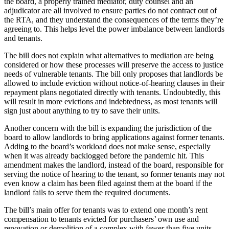
the board, a properly trained mediator, duty counsel and an
adjudicator are all involved to ensure parties do not contract out of
the RTA, and they understand the consequences of the terms they’re
agreeing to. This helps level the power imbalance between landlords
and tenants.
The bill does not explain what alternatives to mediation are being
considered or how these processes will preserve the access to justice
needs of vulnerable tenants. The bill only proposes that landlords be
allowed to include eviction without notice-of-hearing clauses in their
repayment plans negotiated directly with tenants. Undoubtedly, this
will result in more evictions and indebtedness, as most tenants will
sign just about anything to try to save their units.
Another concern with the bill is expanding the jurisdiction of the
board to allow landlords to bring applications against former tenants.
Adding to the board’s workload does not make sense, especially
when it was already backlogged before the pandemic hit. This
amendment makes the landlord, instead of the board, responsible for
serving the notice of hearing to the tenant, so former tenants may not
even know a claim has been filed against them at the board if the
landlord fails to serve them the required documents.
The bill’s main offer for tenants was to extend one month’s rent
compensation to tenants evicted for purchasers’ own use and
renovation or demolition of a complex with fewer than five units.