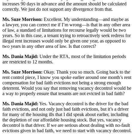
increases 90 days in advance and the amount should be calculated
correctly. We just do not support any divergence from that.
Ms. Suze Morrison:
Excellent. My understanding—and maybe as
a lawyer, you can correct me if I’m wrong—is that in any other area
of law, a standard of limitations for recourse legally would be two
years. So in this case, a tenant trying to retroactively seek redress for
illegal rent increases would only be given one year, as opposed to
two years in any other area of law. Is that correct?
Ms. Dania Majid:
Under the RTA, most of the limitation periods
are restricted to 12 months.
Ms. Suze Morrison:
Okay. Thank you so much. Going back to the
rent control piece, I know you spoke earlier around one month’s rent
compensation for bad faith evictions not being a strong enough
deterrent. Would you say that removing vacancy decontrol would be
a way to properly ensure that tenants are not evicted in bad faith?
Ms. Dania Majid:
Yes. Vacancy decontrol is the driver for the bad
faith evictions, and not only just bad faith evictions, but it’s a driver
for many of the housing ills that I did speak about earlier, including
the depletion of our affordable housing stock. But yes, vacancy
decontrol is that driver. If we are serious about dealing with no-fault
evictions given in bad faith, we need to start with vacancy decontrol.