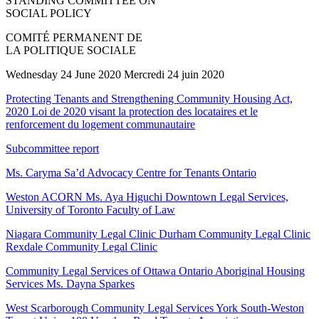
STANDING COMMITTEE ON
SOCIAL POLICY
COMITÉ PERMANENT DE
LA POLITIQUE SOCIALE
Wednesday 24 June 2020 Mercredi 24 juin 2020
Protecting Tenants and Strengthening Community Housing Act,
2020 Loi de 2020 visant la protection des locataires et le
renforcement du logement communautaire
Subcommittee report
Ms. Caryma Sa’d Advocacy Centre for Tenants Ontario
Weston ACORN Ms. Aya Higuchi Downtown Legal Services,
University of Toronto Faculty of Law
Niagara Community Legal Clinic Durham Community Legal Clinic
Rexdale Community Legal Clinic
Community Legal Services of Ottawa Ontario Aboriginal Housing
Services Ms. Dayna Sparkes
West Scarborough Community Legal Services York South-Weston