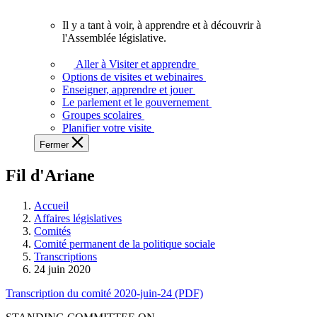
vous.
Il y a tant à voir, à apprendre et à découvrir à
Il
l'Assemblée législative.
y
a
Aller à Visiter et apprendre
tant
Options de visites et webinaires
à
Enseigner, apprendre et jouer
voir,
Le parlement et le gouvernement
à
Groupes scolaires
apprendre
Planifier votre visite
et
Fermer
à
découvrir
Fil d'Ariane
à
l'Assemblée
législative.
Accueil
Affaires législatives
Comités
Comité permanent de la politique sociale
Transcriptions
24 juin 2020
Transcription du comité 2020-juin-24 (PDF)