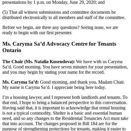
presentations by 1 p.m. on Monday, June 29, 2020; and
(5) That all witness submissions and committee documents be
distributed electronically to all members and staff of the committee.
Before we begin, are there any questions? Seeing none, we are
ready to begin with our first presenter.
Ms. Caryma Sa’d Advocacy Centre for Tenants
Ontario
The Chair (Ms. Natalia Kusendova):
We have with us Caryma
Sa’d. Good morning. You have seven minutes for your presentation,
and you may begin by stating your name for the record.
Ms. Caryma Sa’d:
Good morning, and thank you, Madam Chair.
My name is Caryma Sa’d. I appreciate being here today.
I’m a housing lawyer, and I represent both landlords and tenants. To
that end, I hope to bring a balanced perspective to this conversation.
Having said that, it is important to acknowledge that rental housing
is not a typical commodity. Shelter is a basic and essential human
need, and so any changes to the Residential Tenancies Act must take
that into account. The changes proposed in Bill 184 are for the
purpose of strengthening protections for tenants, making it easier to