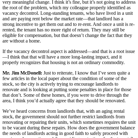
very meaningful change. I think it’s fine, but it’s not going to address
the root of the problem, which my colleague properly identified as
vacancy decontrol. Long-standing tenants, who have lived in a unit
and are paying rent below the market rate—that landlord has a
strong incentive to get them out and to re-rent. And once a unit is re-
rented, the tenant has no more right of return. They may still be
eligible for compensation, but that doesn’t change the fact that they
are without a home.
If the vacancy decontrol aspect is addressed—and that is a root issue
—I think that that will have a more long-lasting impact, and it
properly recognizes that housing is not an ordinary commodity.
Mr. Jim McDonell:
Just to reiterate, I know that I’ve seen quite a
few articles in the local paper about the condition of some of the
stock, so the city is actively trying to encourage landlords to
renovate and is looking at putting some penalties in place for those
that don’t. Some of these homes, if you were to drive through the
area, I think you’d actually agree that they should be renovated.
We’ve heard concerns from landlords that, with an aging rental
stock, the government should not further restrict landlords from
renovating or repairing their units, which sometimes requires the unit
to be vacant during these repairs. How does the government balance
the needs of landlords acting in good faith to safely proceed with