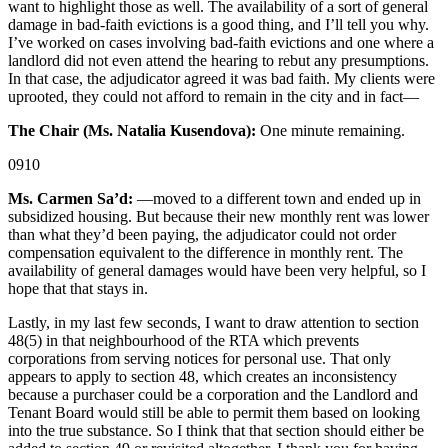
want to highlight those as well. The availability of a sort of general
damage in bad-faith evictions is a good thing, and I’ll tell you why.
I’ve worked on cases involving bad-faith evictions and one where a
landlord did not even attend the hearing to rebut any presumptions.
In that case, the adjudicator agreed it was bad faith. My clients were
uprooted, they could not afford to remain in the city and in fact—
The Chair (Ms. Natalia Kusendova):
One minute remaining.
0910
Ms. Carmen Sa’d:
—moved to a different town and ended up in
subsidized housing. But because their new monthly rent was lower
than what they’d been paying, the adjudicator could not order
compensation equivalent to the difference in monthly rent. The
availability of general damages would have been very helpful, so I
hope that that stays in.
Lastly, in my last few seconds, I want to draw attention to section
48(5) in that neighbourhood of the RTA which prevents
corporations from serving notices for personal use. That only
appears to apply to section 48, which creates an inconsistency
because a purchaser could be a corporation and the Landlord and
Tenant Board would still be able to permit them based on looking
into the true substance. So I think that that section should either be