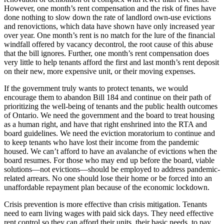
However, one month’s rent compensation and the risk of fines have
done nothing to slow down the rate of landlord own-use evictions
and renovictions, which data have shown have only increased year
over year. One month’s rent is no match for the lure of the financial
windfall offered by vacancy decontrol, the root cause of this abuse
that the bill ignores. Further, one month’s rent compensation does
very little to help tenants afford the first and last month’s rent deposit
on their new, more expensive unit, or their moving expenses.
If the government truly wants to protect tenants, we would
encourage them to abandon Bill 184 and continue on their path of
prioritizing the well-being of tenants and the public health outcomes
of Ontario. We need the government and the board to treat housing
as a human right, and have that right enshrined into the RTA and
board guidelines. We need the eviction moratorium to continue and
to keep tenants who have lost their income from the pandemic
housed. We can’t afford to have an avalanche of evictions when the
board resumes. For those who may end up before the board, viable
solutions—not evictions—should be employed to address pandemic-
related arrears. No one should lose their home or be forced into an
unaffordable repayment plan because of the economic lockdown.
Crisis prevention is more effective than crisis mitigation. Tenants
need to earn living wages with paid sick days. They need effective
rent control so they can afford their units, their basic needs, to pay