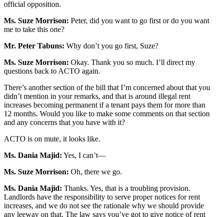
official opposition.
Ms. Suze Morrison:
Peter, did you want to go first or do you want
me to take this one?
Mr. Peter Tabuns:
Why don’t you go first, Suze?
Ms. Suze Morrison:
Okay. Thank you so much. I’ll direct my
questions back to ACTO again.
There’s another section of the bill that I’m concerned about that you
didn’t mention in your remarks, and that is around illegal rent
increases becoming permanent if a tenant pays them for more than
12 months. Would you like to make some comments on that section
and any concerns that you have with it?
ACTO is on mute, it looks like.
Ms. Dania Majid:
Yes, I can’t—
Ms. Suze Morrison:
Oh, there we go.
Ms. Dania Majid:
Thanks. Yes, that is a troubling provision.
Landlords have the responsibility to serve proper notices for rent
increases, and we do not see the rationale why we should provide
any leeway on that. The law says you’ve got to give notice of rent