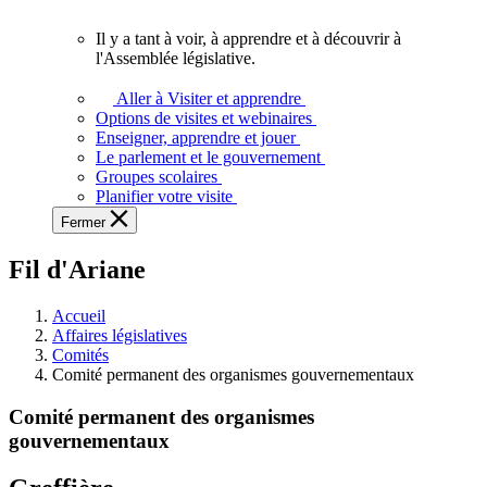
vous.
Il y a tant à voir, à apprendre et à découvrir à
Il
l'Assemblée législative.
y
a
Aller à Visiter et apprendre
tant
Options de visites et webinaires
à
Enseigner, apprendre et jouer
voir,
Le parlement et le gouvernement
à
Groupes scolaires
apprendre
Planifier votre visite
et
Fermer
à
découvrir
Fil d'Ariane
à
l'Assemblée
législative.
Accueil
Affaires législatives
Comités
Comité permanent des organismes gouvernementaux
Comité permanent des organismes
gouvernementaux