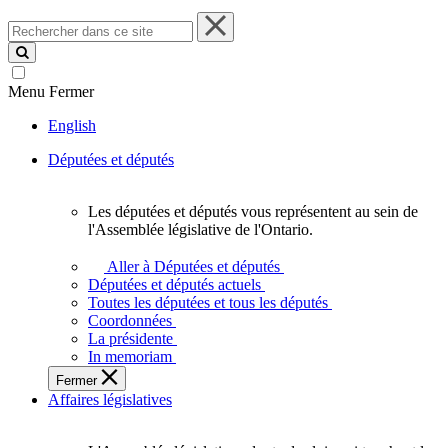
Rechercher
dans
ce
site
Menu
Fermer
English
Députées et députés
Les députées et députés vous représentent au sein de
Les
l'Assemblée législative de l'Ontario.
députées
et
Aller à Députées et députés
députés
Députées et députés actuels
vous
Toutes les députées et tous les députés
représentent
Coordonnées
au
La présidente
sein
In memoriam
de
Fermer
l'Assemblée
Affaires législatives
législative
de
l'Ontario.