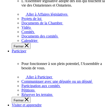
L'Assemblée législative adopte des lois qui touchent la
L'Assemblée
vie des Ontariennes et Ontariens.
législative
adopte
Aller à Affaires législatives
des
Projets de loi
lois
Documents de la Chambre
qui
Vidéo
touchent
Comités
la
Documents des comités
vie
Calendrier
des
Fermer
Ontariennes
Participer
et
Ontariens.
Pour fonctionner à son plein potentiel, l'Assemblée a
Pour
besoin de vous.
fonctionner
à
Aller à Participer
son
Communiquer avec une députée ou un député
plein
Participation aux comités
potentiel,
Pétitions
l'Assemblée
Réserver les terrains
a
Fermer
besoin
Visiter et apprendre
de