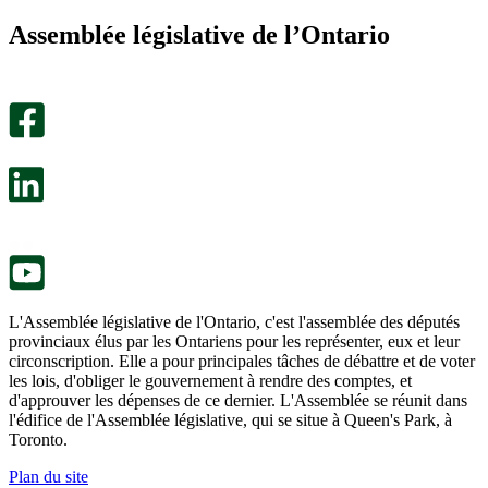
m’a
ne
Assemblée législative de l’Ontario
été
m’a
utile.
pas
Un
été
sondage
utile.
facultatif
Un
s’ouvre
sondage
dans
facultatif
un
s’ouvre
nouvel
dans
onglet.
un
nouvel
onglet.
L'Assemblée législative de l'Ontario, c'est l'assemblée des députés
provinciaux élus par les Ontariens pour les représenter, eux et leur
circonscription. Elle a pour principales tâches de débattre et de voter
les lois, d'obliger le gouvernement à rendre des comptes, et
d'approuver les dépenses de ce dernier. L'Assemblée se réunit dans
l'édifice de l'Assemblée législative, qui se situe à Queen's Park, à
Toronto.
Plan du site