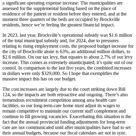
a significant operating expense increase. The municipalities are
assessed for the supplemental funding based on the place of
residence of the patient or resident before they entered, and at the
moment three quarters of the beds are occupied by Brockville
residents, hence we’re feeling the greatest financial impact.
In 2023, last year, Brockville’s operational subsidy was $1.6 million
of the total municipal subsidy and, for 2024, due to pressures
relating to rising employment costs, the proposed budget increase for
the city of Brockville alone is 63%, an additional million dollars, to
$2.6 million. On our tax levy, that equates to about 2.7% of our levy
increase. This comes as extremely unanticipated; it’s quite out of our
control. In comparison to the last five years, the combined increases
in dollars were only $329,000. So I hope that exemplifies the
massive impact this has on our budget.
The cost increases are largely due to the court striking down Bill
124, so the impacts are both retroactive and ongoing. There’s also
tremendous recruitment competition among area health care
facilities, so our long-term-care home must adjust its wages to
remain competitive to maintain our current staff complement and
continue to fill growing vacancies. Exacerbating this situation is the
fact that the annual provincial funding adjustments for long-term
care are not communicated until after municipalities have had to set
their annual budgets, because our fiscal calendars are not in sync.