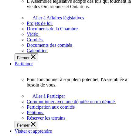
L'Assemblée législative adopte des lois qui touchent la
L'Assemblée
vie des Ontariennes et Ontariens.
législative
adopte
Aller à Affaires législatives
des
Projets de loi
lois
Documents de la Chambre
qui
Vidéo
touchent
Comités
la
Documents des comités
vie
Calendrier
des
Fermer
Ontariennes
Participer
et
Ontariens.
Pour fonctionner à son plein potentiel, l'Assemblée a
Pour
besoin de vous.
fonctionner
à
Aller à Participer
son
Communiquer avec une députée ou un député
plein
Participation aux comités
potentiel,
Pétitions
l'Assemblée
Réserver les terrains
a
Fermer
besoin
Visiter et apprendre
de