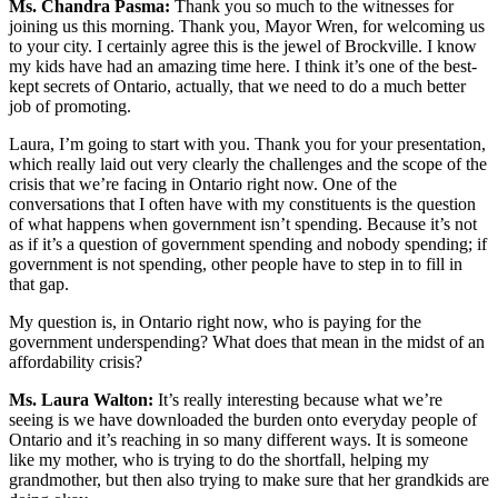
Ms. Chandra Pasma:
Thank you so much to the witnesses for
joining us this morning. Thank you, Mayor Wren, for welcoming us
to your city. I certainly agree this is the jewel of Brockville. I know
my kids have had an amazing time here. I think it’s one of the best-
kept secrets of Ontario, actually, that we need to do a much better
job of promoting.
Laura, I’m going to start with you. Thank you for your presentation,
which really laid out very clearly the challenges and the scope of the
crisis that we’re facing in Ontario right now. One of the
conversations that I often have with my constituents is the question
of what happens when government isn’t spending. Because it’s not
as if it’s a question of government spending and nobody spending; if
government is not spending, other people have to step in to fill in
that gap.
My question is, in Ontario right now, who is paying for the
government underspending? What does that mean in the midst of an
affordability crisis?
Ms. Laura Walton:
It’s really interesting because what we’re
seeing is we have downloaded the burden onto everyday people of
Ontario and it’s reaching in so many different ways. It is someone
like my mother, who is trying to do the shortfall, helping my
grandmother, but then also trying to make sure that her grandkids are