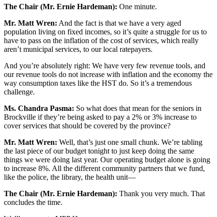
The Chair (Mr. Ernie Hardeman):
One minute.
Mr. Matt Wren:
And the fact is that we have a very aged
population living on fixed incomes, so it’s quite a struggle for us to
have to pass on the inflation of the cost of services, which really
aren’t municipal services, to our local ratepayers.
And you’re absolutely right: We have very few revenue tools, and
our revenue tools do not increase with inflation and the economy the
way consumption taxes like the HST do. So it’s a tremendous
challenge.
Ms. Chandra Pasma:
So what does that mean for the seniors in
Brockville if they’re being asked to pay a 2% or 3% increase to
cover services that should be covered by the province?
Mr. Matt Wren:
Well, that’s just one small chunk. We’re tabling
the last piece of our budget tonight to just keep doing the same
things we were doing last year. Our operating budget alone is going
to increase 8%. All the different community partners that we fund,
like the police, the library, the health unit—
The Chair (Mr. Ernie Hardeman):
Thank you very much. That
concludes the time.