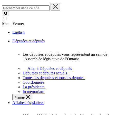
Rechercher
dans
ce
site
Menu
Fermer
English
Députées et députés
Les députées et députés vous représentent au sein de
Les
l'Assemblée législative de l'Ontario.
députées
et
Aller à Députées et députés
députés
Députées et députés actuels
vous
Toutes les députées et tous les députés
représentent
Coordonnées
au
La présidente
sein
In memoriam
de
Fermer
l'Assemblée
Affaires législatives
législative
de
l'Ontario.