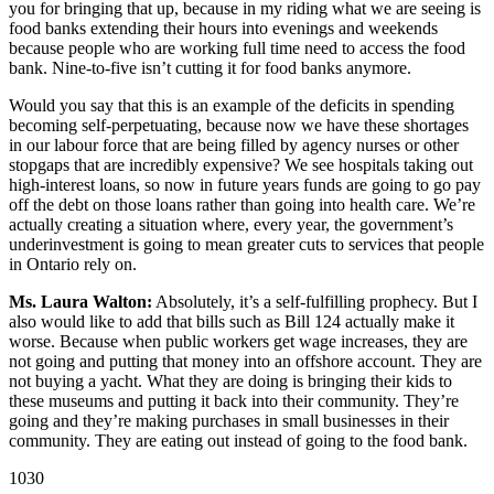
you for bringing that up, because in my riding what we are seeing is
food banks extending their hours into evenings and weekends
because people who are working full time need to access the food
bank. Nine-to-five isn’t cutting it for food banks anymore.
Would you say that this is an example of the deficits in spending
becoming self-perpetuating, because now we have these shortages
in our labour force that are being filled by agency nurses or other
stopgaps that are incredibly expensive? We see hospitals taking out
high-interest loans, so now in future years funds are going to go pay
off the debt on those loans rather than going into health care. We’re
actually creating a situation where, every year, the government’s
underinvestment is going to mean greater cuts to services that people
in Ontario rely on.
Ms. Laura Walton:
Absolutely, it’s a self-fulfilling prophecy. But I
also would like to add that bills such as Bill 124 actually make it
worse. Because when public workers get wage increases, they are
not going and putting that money into an offshore account. They are
not buying a yacht. What they are doing is bringing their kids to
these museums and putting it back into their community. They’re
going and they’re making purchases in small businesses in their
community. They are eating out instead of going to the food bank.
1030