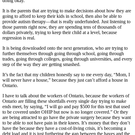
doing okay.
It is the parents that are trying to make decisions about how they are
going to afford to keep their kids in school, then also be able to
provide autism therapy—that is really underfunded. Just listening to
those parents right now, they are spending tens of thousands of
dollars privately, trying to keep their child at a level, because
regression is real.
It is being downloaded onto the next generation, who are trying to
further themselves through going through school, going through
trades, going through colleges, going through universities, and every
step of the way they are getting smashed.
It’s the fact that my children honestly say to me every day, “Mom, I
will never have a house,” because they just can’t afford a house in
Ontario.
I have to talk about the workers of Ontario, because the workers of
Ontario are filling these shortfalls every single day trying to make
ends meet, by saying, “I will go and pay $500 for this test that used
to be covered under OHIP but now is no longer covered.” Or they
are being attracted to go have the private surgery because they want
to be able to not have pain in their knees. It’s money that they don’t
have the because they have a cost-of-living crisis, it’s becoming a
debt load and it is just furthering the gap between the haves and the