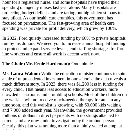
hour for a registered nurse, and some hospitals have tripled their
spending on agency nurses last year alone. Many hospitals are
projecting budget deficits and are taking out high-interest loans to
stay afloat. As our health care crumbles, this government has
focused on privatization. The fast-growing area of health care
spending was private for-profit delivery, which grew by 106%.
In 2022, Ford quietly increased funding by 60% to private hospitals
run by his donors. We need you to increase annual hospital funding
to protect and expand service levels, end staffing shortages for front
line workers and ensure all work is decent work now.
The Chair (Mr. Ernie Hardeman):
One minute.
Ms. Laura Walton:
While the education minister continues to spin
a tale of unprecedented investment in our schools, the data reveals a
much different story. In 2023, there was $1,200 less in funding for
every child. That means less access to education workers, more
crowded classrooms and crumbling schools. Most of the children on
the wait-list will not receive much-needed therapy for autism any
time soon, and this wait-list is growing, with 60,000 kids waiting
and 7,000 added each year. Meanwhile, the government provided
millions of dollars in direct payments with no strings attached to
parents and are now under investigation by the ombudsperson.
Clearly, this plan was nothing more than a thinly veiled attempt at