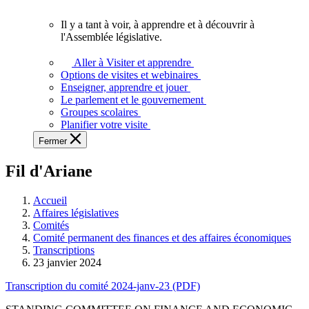
vous.
Il y a tant à voir, à apprendre et à découvrir à
Il
l'Assemblée législative.
y
a
Aller à Visiter et apprendre
tant
Options de visites et webinaires
à
Enseigner, apprendre et jouer
voir,
Le parlement et le gouvernement
à
Groupes scolaires
apprendre
Planifier votre visite
et
Fermer
à
découvrir
Fil d'Ariane
à
l'Assemblée
législative.
Accueil
Affaires législatives
Comités
Comité permanent des finances et des affaires économiques
Transcriptions
23 janvier 2024
Transcription du comité 2024-janv-23 (PDF)