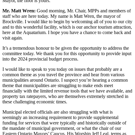
Mayor, the floor is yours.
Mr. Matt Wren:
Good morning, Mr. Chair, MPPs and members of
staff who are here today. My name is Matt Wren, the mayor of
Brockville. I would like to begin by welcoming all of you to our city
and to this wonderful facility, which is our anchor tourism attraction,
here at the Aquatarium. I hope you have a chance to come back and
visit again.
It’s a tremendous honour to be given the opportunity to address the
committee today. We thank you for this opportunity to provide input
into the 2024 provincial budget process.
I would like to speak to you today on issues that probably are a
common theme as you travel the province and hear from various
municipalities around Ontario. I suspect you’re hearing a common
theme that municipalities are struggling to make ends meet
financially with the limited revenue tools that we have available, and
property tax ratepayers, who are themselves extremely stretched in
these challenging economic times.
Municipal elected officials are also struggling with what is
seemingly an increasing requirement to provide supplemental
funding for services that were typically and historically outside of
the mandate of municipal government, or what the chair of our
Eastern Ontario Mayors’ Caucus, His Worship Jeff Leal, terms as