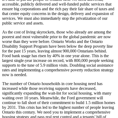
accessible, publicly delivered and well-funded public services that
ensure big corporations and the rich pay their fair share of taxes and
that centre equity concerns in the design, delivery and expansion of
services. We must also immediately stop the privatization of our
public service and assets.
As the cost of living skyrockets, those who already are among the
poorest and most vulnerable prior to the global pandemic are now
worse than they were before. Ontario Works and the Ontario
Disability Support Program have been below the deep poverty line
for the past 15 years, leaving almost 900,000 Ontarians behind.
Food bank usage has risen by 40% in one year alone. This is the
largest single-year increase on record, with 800,000 people seeking
supports to the tune of 5.9 million visits. Doubling social assistance
rates and implementing a comprehensive poverty reduction strategy
now is needed.
The number of Ontario households in core housing need has
increased while those receiving supports have decreased,
significantly expanding the wait-list for social housing, with many
waiting over 10 years. Meanwhile, the Ford government will
continue to fall short of their commitment to build 1.5 million homes
by 2031. This crisis has led to the highest number of people leaving
Ontario this century. We need you to implement a comprehensive
housing strategy and pass real rent control and a tenants’ bill of