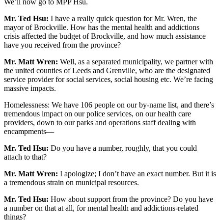
We’ll now go to MPP Hsu.
Mr. Ted Hsu:
I have a really quick question for Mr. Wren, the
mayor of Brockville. How has the mental health and addictions
crisis affected the budget of Brockville, and how much assistance
have you received from the province?
Mr. Matt Wren:
Well, as a separated municipality, we partner with
the united counties of Leeds and Grenville, who are the designated
service provider for social services, social housing etc. We’re facing
massive impacts.
Homelessness: We have 106 people on our by-name list, and there’s
tremendous impact on our police services, on our health care
providers, down to our parks and operations staff dealing with
encampments—
Mr. Ted Hsu:
Do you have a number, roughly, that you could
attach to that?
Mr. Matt Wren:
I apologize; I don’t have an exact number. But it is
a tremendous strain on municipal resources.
Mr. Ted Hsu:
How about support from the province? Do you have
a number on that at all, for mental health and addictions-related
things?