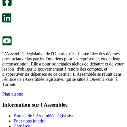
facultatif
Un
s’ouvre
sondage
dans
facultatif
un
s’ouvre
nouvel
dans
onglet.
un
nouvel
onglet.
L'Assemblée législative de l'Ontario, c'est l'assemblée des députés
provinciaux élus par les Ontariens pour les représenter, eux et leur
circonscription. Elle a pour principales tâches de débattre et de voter
les lois, d'obliger le gouvernement à rendre des comptes, et
d'approuver les dépenses de ce dernier. L'Assemblée se réunit dans
l'édifice de l'Assemblée législative, qui se situe à Queen's Park, à
Toronto.
Plan du site
Information sur l'Assemblée
Bureau de l’Assemblée législative
Pour nous joindre
Carrières