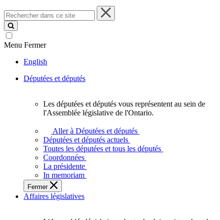
Rechercher
dans
ce
site
Menu
Fermer
English
Députées et députés
Les députées et députés vous représentent au sein de
Les
l'Assemblée législative de l'Ontario.
députées
et
Aller à Députées et députés
députés
Députées et députés actuels
vous
Toutes les députées et tous les députés
représentent
Coordonnées
au
La présidente
sein
In memoriam
de
Fermer
l'Assemblée
Affaires législatives
législative
de
l'Ontario.