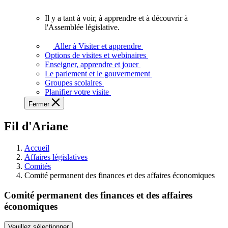
vous.
Il y a tant à voir, à apprendre et à découvrir à
Il
l'Assemblée législative.
y
a
Aller à Visiter et apprendre
tant
Options de visites et webinaires
à
Enseigner, apprendre et jouer
voir,
Le parlement et le gouvernement
à
Groupes scolaires
apprendre
Planifier votre visite
et
Fermer
à
découvrir
Fil d'Ariane
à
l'Assemblée
législative.
Accueil
Affaires législatives
Comités
Comité permanent des finances et des affaires économiques
Comité permanent des finances et des affaires
économiques
Veuillez sélectionner