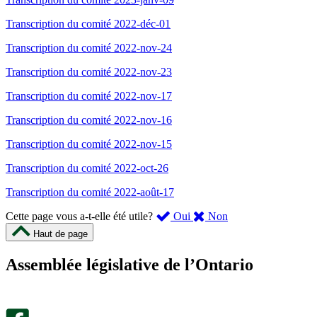
Transcription du comité 2022-déc-01
Transcription du comité 2022-nov-24
Transcription du comité 2022-nov-23
Transcription du comité 2022-nov-17
Transcription du comité 2022-nov-16
Transcription du comité 2022-nov-15
Transcription du comité 2022-oct-26
Transcription du comité 2022-août-17
,
,
Cette page vous a-t-elle été utile?
Oui
Non
cette
cette
Haut de page
page
page
m’a
ne
Assemblée législative de l’Ontario
été
m’a
utile.
pas
Un
été
sondage
utile.