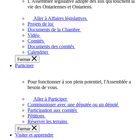
L'Assemblée législative adopte des lois qui touchent la
L'Assemblée
vie des Ontariennes et Ontariens.
législative
adopte
Aller à Affaires législatives
des
Projets de loi
lois
Documents de la Chambre
qui
Vidéo
touchent
Comités
la
Documents des comités
vie
Calendrier
des
Fermer
Ontariennes
Participer
et
Ontariens.
Pour fonctionner à son plein potentiel, l'Assemblée a
Pour
besoin de vous.
fonctionner
à
Aller à Participer
son
Communiquer avec une députée ou un député
plein
Participation aux comités
potentiel,
Pétitions
l'Assemblée
Réserver les terrains
a
Fermer
besoin
Visiter et apprendre
de