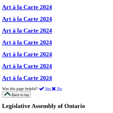
Art à la Carte 2024
Art à la Carte 2024
Art à la Carte 2024
Art à la Carte 2024
Art à la Carte 2024
Art à la Carte 2024
Art à la Carte 2024
,
,
Was this page helpful?
Yes
No
I
I
Back to top
found
didn’t
this
find
Legislative Assembly of Ontario
page
this
helpful.
page