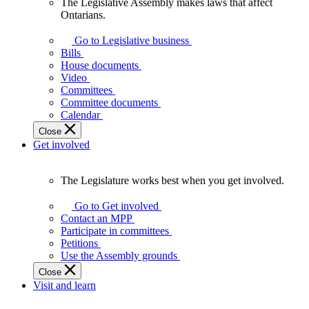
The Legislative Assembly makes laws that affect
The
Ontarians.
Legislative
Assembly
Go to Legislative business
makes
Bills
laws
House documents
that
Video
affect
Committees
Ontarians.
Committee documents
Calendar
Close
Get involved
The Legislature works best when you get involved.
The
Legislature
Go to Get involved
works
Contact an MPP
best
Participate in committees
when
Petitions
you
Use the Assembly grounds
get
Close
involved.
Visit and learn