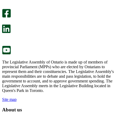
An
helpful.
optional
An
survey
optional
will
survey
open
will
in
open
a
in
new
a
tab.
new
tab.
The Legislative Assembly of Ontario is made up of members of
provincial Parliament (MPPs) who are elected by Ontarians to
represent them and their constituencies. The Legislative Assembly's
main responsibilities are to debate and pass legislation, to hold the
government to account, and to approve government spending. The
Legislative Assembly meets in the Legislative Building located in
Queen's Park in Toronto.
Site map
About us