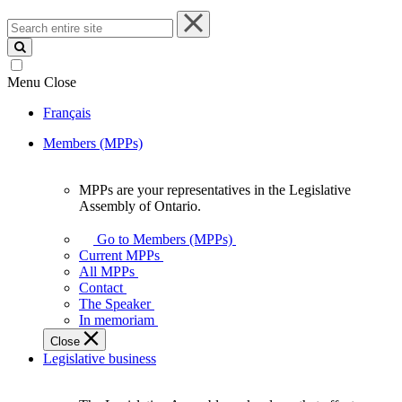
Search
entire
site
Menu
Close
Français
Members (MPPs)
MPPs are your representatives in the Legislative
MPPs
Assembly of Ontario.
are
your
Go to Members (MPPs)
representatives
Current MPPs
in
All MPPs
the
Contact
Legislative
The Speaker
Assembly
In memoriam
of
Close
Ontario.
Legislative business