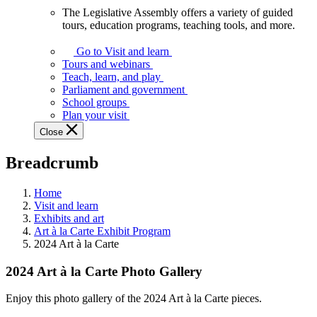
The Legislative Assembly offers a variety of guided
The
tours, education programs, teaching tools, and more.
Legislative
Assembly
Go to Visit and learn
offers
Tours and webinars
a
Teach, learn, and play
variety
Parliament and government
of
School groups
guided
Plan your visit
tours,
Close
education
programs,
Breadcrumb
teaching
tools,
and
Home
more.
Visit and learn
Exhibits and art
Art à la Carte Exhibit Program
2024 Art à la Carte
2024 Art à la Carte Photo Gallery
Enjoy this photo gallery of the 2024 Art à la Carte pieces.