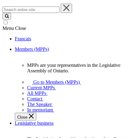
Search
entire
site
Menu
Close
Français
Members (MPPs)
MPPs are your representatives in the Legislative
MPPs
Assembly of Ontario.
are
your
Go to Members (MPPs)
representatives
Current MPPs
in
All MPPs
the
Contact
Legislative
The Speaker
Assembly
In memoriam
of
Close
Ontario.
Legislative business