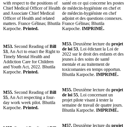
with respect to the positions of
santé en ce qui concerne les postes
Chief Medical Officer of Health
de médecin-hygiéniste en chef et
and Associate Chief Medical
de médecin-hygiéniste en chef
Officer of Health and related
adjoint et des questions connexes.
matters. France Gélinas; Bhutila
France Gélinas; Bhutila
Karpoche.
Printed.
Karpoche.
IMPRIMÉ.
M53.
Deuxième lecture du
projet
M53.
Second Reading of
Bill
de loi 53
, Loi édictant la Loi de
53
, An Act to enact the Right to
2022 sur le droit des enfants et des
Timely Mental Health and
jeunes à des soins de santé
Addiction Care for Children
mentale et au traitement de
and Youth Act, 2022. Bhutila
toxicomanies en temps opportun.
Karpoche.
Printed.
Bhutila Karpoche.
IMPRIMÉ.
M55.
Deuxième lecture du
projet
M55.
Second Reading of
Bill
de loi 55
, Loi concernant un
55
, An Act respecting a four-
projet pilote visant à tester la
day work week pilot. Bhutila
semaine de travail de quatre jours.
Karpoche.
Printed.
Bhutila Karpoche.
IMPRIMÉ.
M57.
Deuxième lecture du
projet