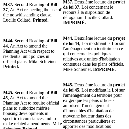
M37.
Deuxième lecture du
projet
M37.
Second Reading of
Bill
de loi 37
, Loi concernant le
37
, An Act respecting the use of
recours à la disposition de
the notwithstanding clause.
dérogation. Lucille Collard.
Lucille Collard.
Printed.
IMPRIMÉ.
M44.
Deuxième lecture du
projet
M44.
Second Reading of
Bill
de loi 44
, Loi modifiant la Loi sur
44
, An Act to amend the
l'aménagement du territoire en ce
Planning Act with respect to
qui concerne les politiques
residential unit policies in
relatives aux unités d'habitation
official plans. Mike Schreiner.
contenues dans les plans officiels.
Printed.
Mike Schreiner.
IMPRIMÉ.
M45.
Deuxième lecture du
projet
de loi 45
, Loi modifiant la Loi sur
M45.
Second Reading of
Bill
l'aménagement du territoire pour
45
, An Act to amend the
exiger que les plans officiels
Planning Act to require official
autorisent l'aménagement
plans to authorize midrise
d'immeubles d'habitation de
housing developments in
moyenne hauteur dans des
specific circumstances and to
circonstances particulières et
make related amendments. Mike
apporter des modifications
Schreiner.
Printed.