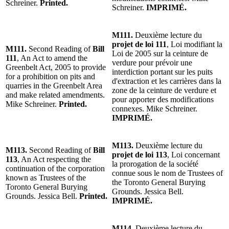
Schreiner.
Printed.
Schreiner.
IMPRIMÉ.
M111.
Deuxième lecture du
projet de loi 111
, Loi modifiant la
M111.
Second Reading of
Bill
Loi de 2005 sur la ceinture de
111
, An Act to amend the
verdure pour prévoir une
Greenbelt Act, 2005 to provide
interdiction portant sur les puits
for a prohibition on pits and
d'extraction et les carrières dans la
quarries in the Greenbelt Area
zone de la ceinture de verdure et
and make related amendments.
pour apporter des modifications
Mike Schreiner.
Printed.
connexes. Mike Schreiner.
IMPRIMÉ.
M113.
Deuxième lecture du
M113.
Second Reading of
Bill
projet de loi 113
, Loi concernant
113
, An Act respecting the
la prorogation de la société
continuation of the corporation
connue sous le nom de Trustees of
known as Trustees of the
the Toronto General Burying
Toronto General Burying
Grounds. Jessica Bell.
Grounds. Jessica Bell.
Printed.
IMPRIMÉ.
M114.
Deuxième lecture du