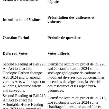
députés
Présentation des visiteuses et
Introduction of Visitors
visiteurs
Question Period
Période de questions
Deferred Votes
Votes différés
Second Reading of Bill 228,
Deuxième lecture du projet de loi 228,
An Act to enact the
Loi édictant la Loi de 2024 sur le
Geologic Carbon Storage
stockage géologique de carbone et
Act, 2024 and to amend
modifiant diverses lois concernant les
various Acts with respect to
incendies de végétation, la sécurité
wildfires, resource safety
des ressources et les arpenteurs-
and surveyors.
géomètres.
Second Reading of Bill 213,
Deuxième lecture du projet de loi 213,
An Act to enact the
Loi édictant la Loi de 2024 sur le
Affordable Home Heating
chauffage domestique abordable et
Act, 2024 and amend the