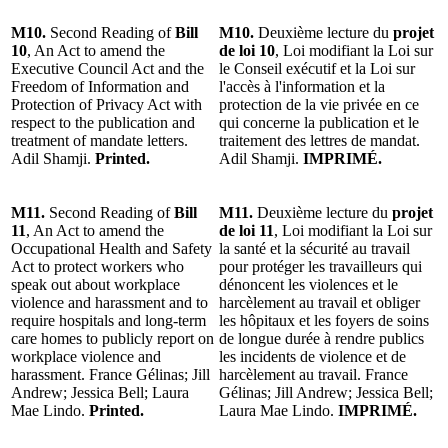
M10.
Second Reading of
Bill
M10.
Deuxième lecture du
projet
10
, An Act to amend the
de loi 10
, Loi modifiant la Loi sur
Executive Council Act and the
le Conseil exécutif et la Loi sur
Freedom of Information and
l'accès à l'information et la
Protection of Privacy Act with
protection de la vie privée en ce
respect to the publication and
qui concerne la publication et le
treatment of mandate letters.
traitement des lettres de mandat.
Adil Shamji.
Printed.
Adil Shamji.
IMPRIMÉ.
M11.
Second Reading of
Bill
M11.
Deuxième lecture du
projet
11
, An Act to amend the
de loi 11
, Loi modifiant la Loi sur
Occupational Health and Safety
la santé et la sécurité au travail
Act to protect workers who
pour protéger les travailleurs qui
speak out about workplace
dénoncent les violences et le
violence and harassment and to
harcèlement au travail et obliger
require hospitals and long-term
les hôpitaux et les foyers de soins
care homes to publicly report on
de longue durée à rendre publics
workplace violence and
les incidents de violence et de
harassment. France Gélinas; Jill
harcèlement au travail. France
Andrew; Jessica Bell; Laura
Gélinas; Jill Andrew; Jessica Bell;
Mae Lindo.
Printed.
Laura Mae Lindo.
IMPRIMÉ.