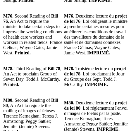
Shamji.
Printed.
Adil Shamji.
IMPRIMÉ.
M76.
Second Reading of
Bill
M76.
Deuxième lecture du
projet
76
, An Act to require the
de loi 76
, Loi obligeant le ministre
minister to take certain steps to
à prendre certaines mesures pour
improve the working conditions
améliorer les conditions de travail
of health care workers and
des travailleurs du domaine de la
workers in related fields. France
santé et de domaines connexes.
Gélinas; Wayne Gates; Jamie
France Gélinas; Wayne Gates;
West.
Printed.
Jamie West.
IMPRIMÉ.
M78.
Third Reading of
Bill 78
,
M78.
Troisième lecture du
projet
An Act to proclaim Group of
de loi 78
, Loi proclamant le Jour
Seven Day. Todd J. McCarthy.
du Groupe des Sept. Todd J.
Printed.
McCarthy.
IMPRIMÉ.
M80.
Second Reading of
Bill
M80.
Deuxième lecture du
projet
80
, An Act to regulate the
de loi 80
, Loi réglementant l'envoi
mailing of images of fetuses.
d'images de foetus par la poste.
Terence Kernaghan; Teresa J.
Terence Kernaghan; Teresa J.
Armstrong; Peggy Sattler;
Armstrong; Peggy Sattler; Jennifer
Jennifer (Jennie) Stevens.
(Jennie) Stevens.
IMPRIMÉ.