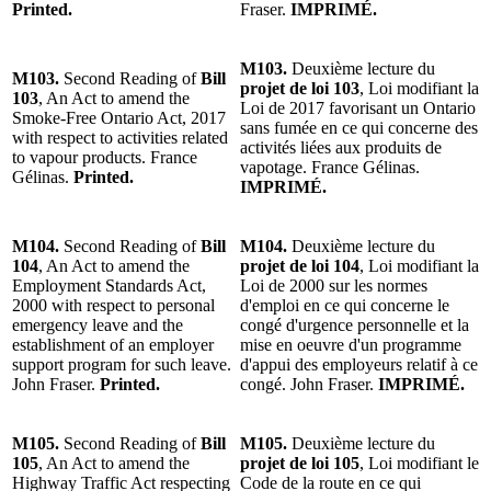
Printed.
Fraser.
IMPRIMÉ.
M103.
Deuxième lecture du
M103.
Second Reading of
Bill
projet de loi 103
, Loi modifiant la
103
, An Act to amend the
Loi de 2017 favorisant un Ontario
Smoke-Free Ontario Act, 2017
sans fumée en ce qui concerne des
with respect to activities related
activités liées aux produits de
to vapour products. France
vapotage. France Gélinas.
Gélinas.
Printed.
IMPRIMÉ.
M104.
Second Reading of
Bill
M104.
Deuxième lecture du
104
, An Act to amend the
projet de loi 104
, Loi modifiant la
Employment Standards Act,
Loi de 2000 sur les normes
2000 with respect to personal
d'emploi en ce qui concerne le
emergency leave and the
congé d'urgence personnelle et la
establishment of an employer
mise en oeuvre d'un programme
support program for such leave.
d'appui des employeurs relatif à ce
John Fraser.
Printed.
congé. John Fraser.
IMPRIMÉ.
M105.
Second Reading of
Bill
M105.
Deuxième lecture du
105
, An Act to amend the
projet de loi 105
, Loi modifiant le
Highway Traffic Act respecting
Code de la route en ce qui