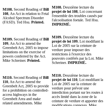
M108.
Deuxième lecture du
M108.
Second Reading of
Bill
projet de loi 108
, Loi concernant
108
, An Act in relation to Fetal
l'ensemble des troubles causés par
Alcohol Spectrum Disorder
l'alcoolisation foetale. Ted Hsu.
(FASD). Ted Hsu.
Printed.
IMPRIMÉ.
M109.
Deuxième lecture du
M109.
Second Reading of
Bill
projet de loi 109
, Loi modifiant la
109
, An Act to amend the
Loi de 2005 sur la ceinture de
Greenbelt Act, 2005 to impose
verdure pour imposer des
limitations on the exercise of
restrictions à l'exercice des
powers conferred by the Act.
pouvoirs conférés par la Loi. Mike
Mike Schreiner.
Printed.
Schreiner.
IMPRIMÉ.
M110.
Deuxième lecture du
M110.
Second Reading of
Bill
projet de loi 110
, Loi modifiant la
110
, An Act to amend the
Loi de 2005 sur la ceinture de
Greenbelt Act, 2005 to provide
verdure pour prévoir une
for a prohibition on controlled-
interdiction portant sur les routes à
access highways in the
accès limité dans la zone de la
Greenbelt Area and make
ceinture de verdure et apporter des
related amendments. Mike
modifications connexes. Mike