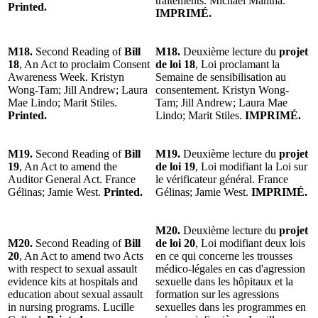
traitements. Michael Mantha.
Printed.
IMPRIMÉ.
M18.
Second Reading of
Bill
M18.
Deuxième lecture du
projet
18
, An Act to proclaim Consent
de loi 18
, Loi proclamant la
Awareness Week. Kristyn
Semaine de sensibilisation au
Wong-Tam; Jill Andrew; Laura
consentement. Kristyn Wong-
Mae Lindo; Marit Stiles.
Tam; Jill Andrew; Laura Mae
Printed.
Lindo; Marit Stiles.
IMPRIMÉ.
M19.
Second Reading of
Bill
M19.
Deuxième lecture du
projet
19
, An Act to amend the
de loi 19
, Loi modifiant la Loi sur
Auditor General Act. France
le vérificateur général. France
Gélinas; Jamie West.
Printed.
Gélinas; Jamie West.
IMPRIMÉ.
M20.
Deuxième lecture du
projet
M20.
Second Reading of
Bill
de loi 20
, Loi modifiant deux lois
20
, An Act to amend two Acts
en ce qui concerne les trousses
with respect to sexual assault
médico-légales en cas d'agression
evidence kits at hospitals and
sexuelle dans les hôpitaux et la
education about sexual assault
formation sur les agressions
in nursing programs. Lucille
sexuelles dans les programmes en