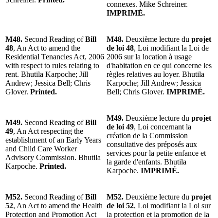
connexes. Mike Schreiner.
IMPRIMÉ.
M48.
Second Reading of
Bill
M48.
Deuxième lecture du
projet
48
, An Act to amend the
de loi 48
, Loi modifiant la Loi de
Residential Tenancies Act, 2006
2006 sur la location à usage
with respect to rules relating to
d'habitation en ce qui concerne les
rent. Bhutila Karpoche; Jill
règles relatives au loyer. Bhutila
Andrew; Jessica Bell; Chris
Karpoche; Jill Andrew; Jessica
Glover.
Printed.
Bell; Chris Glover.
IMPRIMÉ.
M49.
Deuxième lecture du
projet
M49.
Second Reading of
Bill
de loi 49
, Loi concernant la
49
, An Act respecting the
création de la Commission
establishment of an Early Years
consultative des préposés aux
and Child Care Worker
services pour la petite enfance et
Advisory Commission. Bhutila
la garde d'enfants. Bhutila
Karpoche.
Printed.
Karpoche.
IMPRIMÉ.
M52.
Second Reading of
Bill
M52.
Deuxième lecture du
projet
52
, An Act to amend the Health
de loi 52
, Loi modifiant la Loi sur
Protection and Promotion Act
la protection et la promotion de la