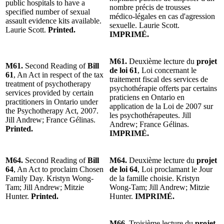
public hospitals to have a
nombre précis de trousses
specified number of sexual
médico-­légales en cas d'agression
assault evidence kits available.
sexuelle. Laurie Scott.
Laurie Scott.
Printed.
IMPRIMÉ.
M61.
Deuxième lecture du
projet
M61.
Second Reading of
Bill
de loi 61
, Loi concernant le
61
, An Act in respect of the tax
traitement fiscal des services de
treatment of psychotherapy
psychothérapie offerts par certains
services provided by certain
praticiens en Ontario en
practitioners in Ontario under
application de la Loi de 2007 sur
the Psychotherapy Act, 2007.
les psychothérapeutes. Jill
Jill Andrew; France Gélinas.
Andrew; France Gélinas.
Printed.
IMPRIMÉ.
M64.
Second Reading of
Bill
M64.
Deuxième lecture du
projet
64
, An Act to proclaim Chosen
de loi 64
, Loi proclamant le Jour
Family Day. Kristyn Wong-
de la famille choisie. Kristyn
Tam; Jill Andrew; Mitzie
Wong-Tam; Jill Andrew; Mitzie
Hunter.
Printed.
Hunter.
IMPRIMÉ.
M66.
Troisième lecture du
projet