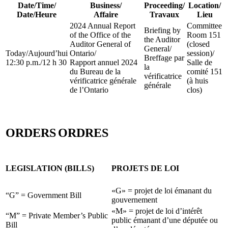
Date/Time
/
Business
/
Proceeding
/
Location
/
Date/Heure
Affaire
Travaux
Lieu
2024 Annual Report
Committee
Briefing by
of the Office of the
Room 151
the Auditor
Auditor General of
(closed
General
/
Today
/
Aujourd’hui
Ontario
/
session)
/
Breffage par
12:30 p.m.
/
12 h 30
Rapport annuel 2024
Salle de
la
du Bureau de la
comité 151
vérificatrice
vérificatrice générale
(à huis
générale
de l’Ontario
clos)
ORDERS
ORDRES
LEGISLATION (BILLS)
PROJETS DE LOI
«G» = projet de loi émanant du
“G” = Government Bill
gouvernement
«M» = projet de loi d’intérêt
“M” = Private Member’s Public
public émanant d’une députée ou
Bill