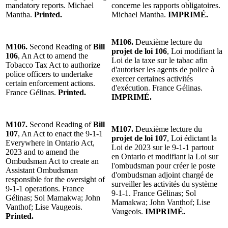
mandatory reports. Michael
concerne les rapports obligatoires.
Mantha.
Printed.
Michael Mantha.
IMPRIMÉ.
M106.
Deuxième lecture du
M106.
Second Reading of
Bill
projet de loi 106
, Loi modifiant la
106
, An Act to amend the
Loi de la taxe sur le tabac afin
Tobacco Tax Act to authorize
d'autoriser les agents de police à
police officers to undertake
exercer certaines activités
certain enforcement actions.
d'exécution. France Gélinas.
France Gélinas.
Printed.
IMPRIMÉ.
M107.
Second Reading of
Bill
M107.
Deuxième lecture du
107
, An Act to enact the 9-1-1
projet de loi 107
, Loi édictant la
Everywhere in Ontario Act,
Loi de 2023 sur le 9-1-1 partout
2023 and to amend the
en Ontario et modifiant la Loi sur
Ombudsman Act to create an
l'ombudsman pour créer le poste
Assistant Ombudsman
d'ombudsman adjoint chargé de
responsible for the oversight of
surveiller les activités du système
9-1-1 operations. France
9-1-1. France Gélinas; Sol
Gélinas; Sol Mamakwa; John
Mamakwa; John Vanthof; Lise
Vanthof; Lise Vaugeois.
Vaugeois.
IMPRIMÉ.
Printed.