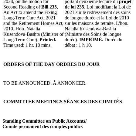
2024, on the motion for
portant deuxième lecture du
projet
Second Reading of
Bill 235
,
de loi 235
, Loi modifiant la Loi de
An Act to amend the Fixing
2021 sur le redressement des soins
Long-Term Care Act, 2021
de longue durée et la Loi de 2010
and the Retirement Homes Act,
sur les maisons de retraite. L'hon.
2010. Hon. Natalia
Natalia Kusendova-Bashta
Kusendova-Bashta (Minister of
(Ministre des Soins de longue
Long-Term Care).
Printed.
durée).
IMPRIMÉ.
Durée du
Time used: 1 hr. 10 mins.
débat : 1 h 10.
ORDERS OF THE DAY
ORDRES DU JOUR
TO BE ANNOUNCED.
À ANNONCER.
COMMITTEE MEETINGS
SÉANCES DES COMITÉS
Standing Committee on Public Accounts
/
Comité permanent des comptes publics