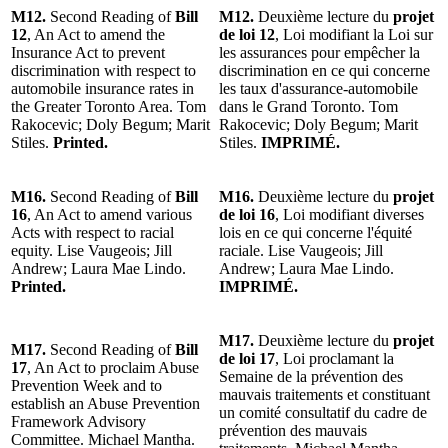
M12.
Second Reading of
Bill
M12.
Deuxième lecture du
projet
12
, An Act to amend the
de loi 12
, Loi modifiant la Loi sur
Insurance Act to prevent
les assurances pour empêcher la
discrimination with respect to
discrimination en ce qui concerne
automobile insurance rates in
les taux d'assurance-automobile
the Greater Toronto Area. Tom
dans le Grand Toronto. Tom
Rakocevic; Doly Begum; Marit
Rakocevic; Doly Begum; Marit
Stiles.
Printed.
Stiles.
IMPRIMÉ.
M16.
Second Reading of
Bill
M16.
Deuxième lecture du
projet
16
, An Act to amend various
de loi 16
, Loi modifiant diverses
Acts with respect to racial
lois en ce qui concerne l'équité
equity. Lise Vaugeois; Jill
raciale. Lise Vaugeois; Jill
Andrew; Laura Mae Lindo.
Andrew; Laura Mae Lindo.
Printed.
IMPRIMÉ.
M17.
Deuxième lecture du
projet
M17.
Second Reading of
Bill
de loi 17
, Loi proclamant la
17
, An Act to proclaim Abuse
Semaine de la prévention des
Prevention Week and to
mauvais traitements et constituant
establish an Abuse Prevention
un comité consultatif du cadre de
Framework Advisory
prévention des mauvais
Committee. Michael Mantha.