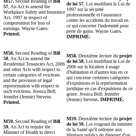
M57.
Second Reading of
Bill
de loi 57
, Loi modifiant la Loi de
57
, An Act to amend the
1997 sur la sécurité
Workplace Safety and Insurance
professionnelle et l'assurance
Act, 1997 in respect of
contre les accidents du travail en
compensation for loss of
ce qui concerne l'indemnité pour
earnings. Wayne Gates.
perte de gains. Wayne Gates.
Printed.
IMPRIMÉ.
M58.
Second Reading of
Bill
M58.
Deuxième lecture du
projet
58
, An Act to amend the
de loi 58
, Loi modifiant la Loi de
Residential Tenancies Act, 2006
2006 sur la location à usage
and other Acts with respect to
d'habitation et d'autres lois en ce
certain categories of evictions
qui concerne certaines catégories
and the provision of legal
d'expulsions et la représentation
representation with respect to
juridique en cas d'expulsions de ce
such evictions. Jessica Bell;
genre. Jessica Bell; Jennifer
Jennifer (Jennie) Stevens.
(Jennie) Stevens.
IMPRIMÉ.
Printed.
M59.
Deuxième lecture du
projet
M59.
Second Reading of
Bill
de loi 59
, Loi exigeant du ministre
59
, An Act to require the
de la Santé qu'il ordonne aux
Minister of Health to direct
hôpitaux publics de disposer d'un