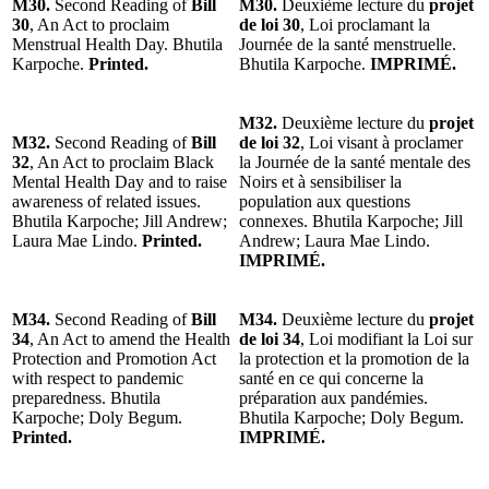
M30.
Second Reading of
Bill
M30.
Deuxième lecture du
projet
30
, An Act to proclaim
de loi 30
, Loi proclamant la
Menstrual Health Day. Bhutila
Journée de la santé menstruelle.
Karpoche.
Printed.
Bhutila Karpoche.
IMPRIMÉ.
M32.
Deuxième lecture du
projet
M32.
Second Reading of
Bill
de loi 32
, Loi visant à proclamer
32
, An Act to proclaim Black
la Journée de la santé mentale des
Mental Health Day and to raise
Noirs et à sensibiliser la
awareness of related issues.
population aux questions
Bhutila Karpoche; Jill Andrew;
connexes. Bhutila Karpoche; Jill
Laura Mae Lindo.
Printed.
Andrew; Laura Mae Lindo.
IMPRIMÉ.
M34.
Second Reading of
Bill
M34.
Deuxième lecture du
projet
34
, An Act to amend the Health
de loi 34
, Loi modifiant la Loi sur
Protection and Promotion Act
la protection et la promotion de la
with respect to pandemic
santé en ce qui concerne la
preparedness. Bhutila
préparation aux pandémies.
Karpoche; Doly Begum.
Bhutila Karpoche; Doly Begum.
Printed.
IMPRIMÉ.