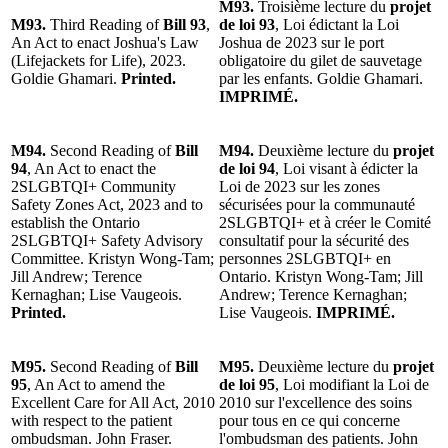
M93.
Troisième lecture du
projet
M93.
Third Reading of
Bill 93
,
de loi 93
, Loi édictant la Loi
An Act to enact Joshua's Law
Joshua de 2023 sur le port
(Lifejackets for Life), 2023.
obligatoire du gilet de sauvetage
Goldie Ghamari.
Printed.
par les enfants. Goldie Ghamari.
IMPRIMÉ.
M94.
Second Reading of
Bill
M94.
Deuxième lecture du
projet
94
, An Act to enact the
de loi 94
, Loi visant à édicter la
2SLGBTQI+ Community
Loi de 2023 sur les zones
Safety Zones Act, 2023 and to
sécurisées pour la communauté
establish the Ontario
2SLGBTQI+ et à créer le Comité
2SLGBTQI+ Safety Advisory
consultatif pour la sécurité des
Committee. Kristyn Wong-Tam;
personnes 2SLGBTQI+ en
Jill Andrew; Terence
Ontario. Kristyn Wong-Tam; Jill
Kernaghan; Lise Vaugeois.
Andrew; Terence Kernaghan;
Printed.
Lise Vaugeois.
IMPRIMÉ.
M95.
Second Reading of
Bill
M95.
Deuxième lecture du
projet
95
, An Act to amend the
de loi 95
, Loi modifiant la Loi de
Excellent Care for All Act, 2010
2010 sur l'excellence des soins
with respect to the patient
pour tous en ce qui concerne
ombudsman. John Fraser.
l'ombudsman des patients. John