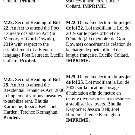
Collard.
Printed.
sciences infirmières. Lucille
Collard.
IMPRIMÉ.
M22.
Second Reading of
Bill
M22.
Deuxième lecture du
projet
22
, An Act to amend the Poet
de loi 22
, Loi modifiant la Loi de
Laureate of Ontario Act (In
2019 sur le poète officiel de
Memory of Gord Downie),
l'Ontario (à la mémoire de Gord
2019 with respect to the
Downie) concernant la création de
establishment of a French-
la charge de poète officiel de
language Poet Laureate. Lucille
langue française. Lucille Collard.
Collard.
Printed.
IMPRIMÉ.
M25.
Deuxième lecture du
projet
M25.
Second Reading of
Bill
de loi 25
, Loi modifiant la Loi de
25
, An Act to amend the
2006 sur la location à usage
Residential Tenancies Act, 2006
d'habitation afin de mettre en
to implement various measures
oeuvre diverses mesures destinées
to stabilize rent. Bhutila
à stabiliser les loyers. Bhutila
Karpoche; Jessica Bell; Joel
Karpoche; Jessica Bell; Joel
Harden; Terence Kernaghan.
Harden; Terence Kernaghan.
Printed.
IMPRIMÉ.