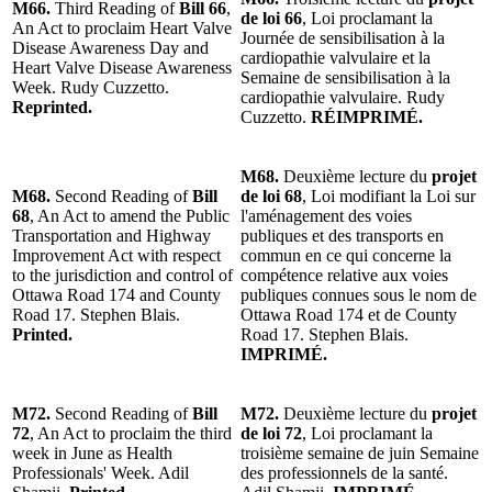
M66.
Third Reading of
Bill 66
,
de loi 66
, Loi proclamant la
An Act to proclaim Heart Valve
Journée de sensibilisation à la
Disease Awareness Day and
cardiopathie valvulaire et la
Heart Valve Disease Awareness
Semaine de sensibilisation à la
Week. Rudy Cuzzetto.
cardiopathie valvulaire. Rudy
Reprinted.
Cuzzetto.
RÉIMPRIMÉ.
M68.
Deuxième lecture du
projet
M68.
Second Reading of
Bill
de loi 68
, Loi modifiant la Loi sur
68
, An Act to amend the Public
l'aménagement des voies
Transportation and Highway
publiques et des transports en
Improvement Act with respect
commun en ce qui concerne la
to the jurisdiction and control of
compétence relative aux voies
Ottawa Road 174 and County
publiques connues sous le nom de
Road 17. Stephen Blais.
Ottawa Road 174 et de County
Printed.
Road 17. Stephen Blais.
IMPRIMÉ.
M72.
Second Reading of
Bill
M72.
Deuxième lecture du
projet
72
, An Act to proclaim the third
de loi 72
, Loi proclamant la
week in June as Health
troisième semaine de juin Semaine
Professionals' Week. Adil
des professionnels de la santé.