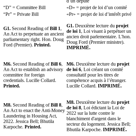
d’un député
“D” = Committee Bill
«D» = projet de loi d’un comité
“Pr” = Private Bill
«Pr» = projet de loi d’intérêt privé
G1.
Deuxième lecture du
projet
G1.
Second Reading of
Bill 1
,
de loi 1
, Loi visant à perpétuer un
An Act to perpetuate an ancient
ancien droit parlementaire. L'hon.
parliamentary right. Hon. Doug
Doug Ford (Premier ministre).
Ford (Premier).
Printed.
IMPRIMÉ.
M6.
Second Reading of
Bill 6
,
M6.
Deuxième lecture du
projet
An Act to establish an advisory
de loi 6
, Loi créant un comité
committee for foreign
consultatif pour les titres de
credentials. Lucille Collard.
compétence acquis à l’étranger.
Printed.
Lucille Collard.
IMPRIMÉ.
M8.
Deuxième lecture du
projet
M8.
Second Reading of
Bill 8
,
de loi 8
, Loi édictant la Loi de
An Act to enact the Anti-Money
2022 sur la lutte contre le
Laundering in Housing Act,
blanchiment d'argent dans le
2022. Jessica Bell; Bhutila
secteur du logement. Jessica Bell;
Karpoche.
Printed.
Bhutila Karpoche.
IMPRIMÉ.