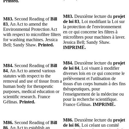
Printed.
M83.
Deuxième lecture du
projet
M83.
Second Reading of
Bill
de loi 83
, Loi modifiant la Loi sur
83
, An Act to amend the
la protection de l'environnement
Environmental Protection Act
en ce qui concerne les filtres à
with respect to microfibre filters
microfibres pour machines à laver.
for washing machines. Jessica
Jessica Bell; Sandy Shaw.
Bell; Sandy Shaw.
Printed.
IMPRIMÉ.
M84.
Deuxième lecture du
projet
M84.
Second Reading of
Bill
de loi 84
, Loi visant à modifier
84
, An Act to amend various
diverses lois en ce qui concerne le
statutes with respect to the
prélèvement et l'utilisation de
removal and use of tissue from a
tissus d'un corps humain à des fins
human body for therapeutic
thérapeutiques, pour
purposes, medical education or
l'enseignement de la médecine ou
scientific research. France
pour la recherche scientifique.
Gélinas.
Printed.
France Gélinas.
IMPRIMÉ.
M86.
Deuxième lecture du
projet
M86.
Second Reading of
Bill
de loi 86
, Loi créant un comité
86
, An Act to establish an