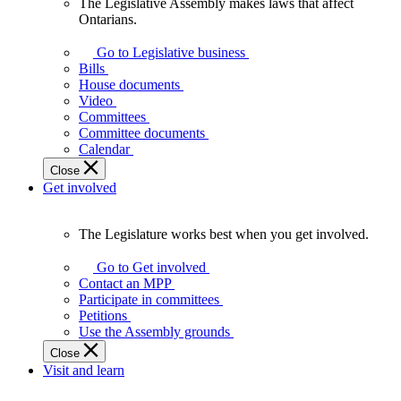
The Legislative Assembly makes laws that affect
The
Ontarians.
Legislative
Assembly
Go to Legislative business
makes
Bills
laws
House documents
that
Video
affect
Committees
Ontarians.
Committee documents
Calendar
Close
Get involved
The Legislature works best when you get involved.
The
Legislature
Go to Get involved
works
Contact an MPP
best
Participate in committees
when
Petitions
you
Use the Assembly grounds
get
Close
involved.
Visit and learn