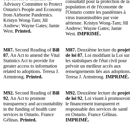
consultatif pour la protection de la
Advisory Committee to Protect
population et de l'économie de
Ontario's People and Economy
l'Ontario contre les pandémies à
from Airborne Pandemics.
virus transmissibles par voie
Kristyn Wong-Tam; Jill
aérienne. Kristyn Wong-Tam; Jill
Andrew; Wayne Gates; Jamie
Andrew; Wayne Gates; Jamie
West.
Printed.
West.
IMPRIMÉ.
M87.
Second Reading of
Bill
M87.
Deuxième lecture du
projet
87
, An Act to amend the Vital
de loi 87
, Loi modifiant la Loi sur
Statistics Act to provide for
les statistiques de l'état civil pour
greater access to information
prévoir un meilleur accès aux
related to adoptions. Teresa J.
renseignements liés aux adoptions.
Armstrong.
Printed.
Teresa J. Armstrong.
IMPRIMÉ.
M92.
Second Reading of
Bill
M92.
Deuxième lecture du
projet
92
, An Act to promote
de loi 92
, Loi visant à promouvoir
transparency and accountability
le financement transparent et
in the funding of health care
responsable des services de santé
services in Ontario. France
en Ontario. France Gélinas.
Gélinas.
Printed.
IMPRIMÉ.