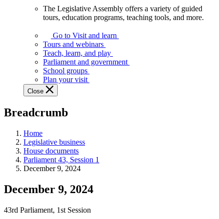
The Legislative Assembly offers a variety of guided
The
tours, education programs, teaching tools, and more.
Legislative
Assembly
Go to Visit and learn
offers
Tours and webinars
a
Teach, learn, and play
variety
Parliament and government
of
School groups
guided
Plan your visit
tours,
Close
education
programs,
Breadcrumb
teaching
tools,
and
Home
more.
Legislative business
House documents
Parliament 43, Session 1
December 9, 2024
December 9, 2024
43rd Parliament, 1st Session