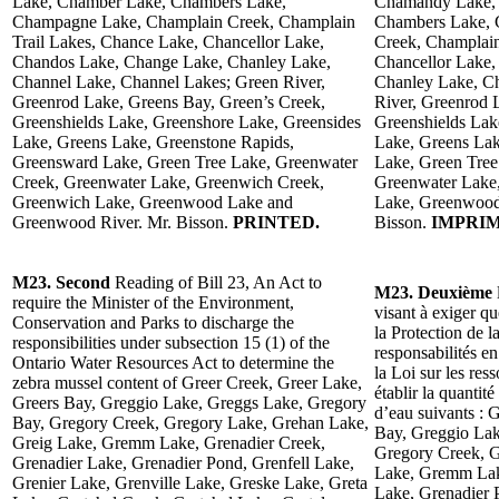
Lake, Chamber Lake, Chambers Lake,
Chamandy Lake, 
Champagne Lake, Champlain Creek, Champlain
Chambers Lake, 
Trail Lakes, Chance Lake, Chancellor Lake,
Creek, Champlain
Chandos Lake, Change Lake, Chanley Lake,
Chancellor Lake
Channel Lake, Channel Lakes; Green River,
Chanley Lake, Ch
Greenrod Lake, Greens Bay, Green’s Creek,
River, Greenrod 
Greenshields Lake, Greenshore Lake, Greensides
Greenshields Lak
Lake, Greens Lake, Greenstone Rapids,
Lake, Greens Lak
Greensward Lake, Green Tree Lake, Greenwater
Lake, Green Tree
Creek, Greenwater Lake, Greenwich Creek,
Greenwater Lake
Greenwich Lake, Greenwood Lake and
Lake, Greenwood
Greenwood River. Mr. Bisson.
PRINTED.
Bisson.
IMPRIM
M23. Second
Reading of Bill 23, An Act to
M23. Deuxième
require the Minister of the Environment,
visant à exiger q
Conservation and Parks to discharge the
la Protection de l
responsibilities under subsection 15 (1) of the
responsabilités e
Ontario Water Resources Act to determine the
la Loi sur les res
zebra mussel content of Greer Creek, Greer Lake,
établir la quantit
Greers Bay, Greggio Lake, Greggs Lake, Gregory
d’eau suivants : 
Bay, Gregory Creek, Gregory Lake, Grehan Lake,
Bay, Greggio Lak
Greig Lake, Gremm Lake, Grenadier Creek,
Gregory Creek, G
Grenadier Lake, Grenadier Pond, Grenfell Lake,
Lake, Gremm Lake
Grenier Lake, Grenville Lake, Greske Lake, Greta
Lake, Grenadier 