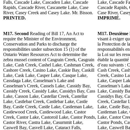
Falls, Cascade Lake, Cascaden Lake, Cascade
Lake, Cascade Fa
Rapids, Cascade River, Cascanette Lake, Case
Cascade Rapids, 
River, Casey Creek and Casey Lake. Mr. Bisson.
Case River, Case
PRINTED.
IMPRIMÉ.
M17. Second
Reading of Bill 17, An Act to
M17. Deuxième
require the Minister of the Environment,
visant à exiger q
Conservation and Parks to discharge the
la Protection de l
responsibilities under subsection 15 (1) of the
responsabilités e
Ontario Water Resources Act to determine the
la Loi sur les res
zebra mussel content of Casgrain Creek, Casgrain
établir la quantit
Lake, Cash Creek, Cashel Lake, Cashman Creek,
d’eau suivants : 
Cashore Creek, Casino Lake, Caskie Bay, Caskill
Cash Creek, Cas
Lake, Cask Lake, Casper Lake, Casque Lake,
Creek, Casino La
Cassdaga Lake, Casselman’s Lake and
Lake, Casper Lak
Casselman’s Creek, Cassels Lake, Cassidy Bay,
Casselman’s Lake
Cassidy Creek, Cassidy Lake, Cassidys Bay, Cass
Lake, Cassidy Ba
Lake, Casson Lake, Castellar Creek, Castellar
Cassidys Bay, Ca
Lake, Castlebar Creek, Castlebar Lake, Castle
Creek, Castellar 
Bay, Castle Creek, Castle Lake, Castleman Lake,
Lake, Castle Bay,
Castlewood Creek, Castlewood Lake, Castor
Castleman Lake,
Creek, Castor Lake, Castoroil Lake, Castor Ponds,
Lake, Castor Cree
Castor River, Castra Lake, Casurnmit Lake,
Castor Ponds, Cas
Caswell Bay, Casvell Lake, Cataract Falls,
Lake, Caswell Bay