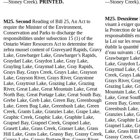
—Stoney Creek).
PRINTED.
—Stoney Creek)
M25. Deuxième
M25. Second
Reading of Bill 25, An Act to
visant à exiger q
require the Minister of the Environment,
la Protection de l
Conservation and Parks to discharge the
responsabilités e
responsibilities under subsection 15 (1) of the
la Loi sur les res
Ontario Water Resources Act to determine the
établir la quantit
zebra mussel content of Graveyard Rapids, Gravy
d’eau suivants :
Lake, Grawbarger Lake, Grawbarger’s Rapids,
Grawbarger Lake,
Graydarl Lake, Graydon Lake, Gray Lake,
Lake, Graydon La
Grayling Lake, Graymud Lake, Gray Rapids,
Graymud Lake, G
Grays Bay, Grays Creek, Grays Lake, Grayson
Creek, Grays Lak
Lake, Grayson River, Grays River, Graystone
Grays River, Gra
Lake, Graytrout Lake, Grazing Lake, Grazing
Grazing Lake, Gr
River, Great Lake, Great Mountain Lake, Great
Mountain Lake, G
North Bay, Great Portage Lake, Great South Bay,
Lake, Great Sout
Grebe Lake, Greb Lake, Green Bay, Greenbough
Green Bay, Gree
Lake, Green Bug Lake, Greenbush Lake, Green
Greenbush Lake, 
Creek, Grants Lake, Granzies Lake, Grape Lake,
Granzies Lake, G
Graphic Creek, Graphic Lake, Graphite Lake,
Lake, Graphite L
Grapnel Bay, Grapnel Creek, Grapnel Lake,
Grapnel Lake, Gr
Grasett Lake, Grass Creek, Grasser Lake, Grass
Lake, Grass Hill
Hill Lake, Grass Lake, Grassy Bay, Grassy Creek,
Grassy Creek, Gr
Grassy Lake, Grassy Portage Bay, Grassy River,