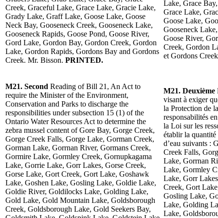
Lake, Grace Bay,
Creek, Graceful Lake, Grace Lake, Gracie Lake,
Grace Lake, Grac
Grady Lake, Graff Lake, Goose Lake, Goose
Goose Lake, Goo
Neck Bay, Gooseneck Creek, Gooseneck Lake,
Gooseneck Lake,
Gooseneck Rapids, Goose Pond, Goose River,
Goose River, Go
Gord Lake, Gordon Bay, Gordon Creek, Gordon
Creek, Gordon L
Lake, Gordon Rapids, Gordons Bay and Gordons
et Gordons Creek
Creek. Mr. Bisson.
PRINTED.
M21. Second
Reading of Bill 21, An Act to
M21. Deuxième
require the Minister of the Environment,
visant à exiger q
Conservation and Parks to discharge the
la Protection de l
responsibilities under subsection 15 (1) of the
responsabilités e
Ontario Water Resources Act to determine the
la Loi sur les res
zebra mussel content of Gore Bay, Gorge Creek,
établir la quantit
Gorge Creek Falls, Gorge Lake, Gorman Creek,
d’eau suivants :
Gorman Lake, Gorrnan River, Gormans Creek,
Creek Falls, Go
Gormire Lake, Gormley Creek, Gornupkagama
Lake, Gorrnan Ri
Lake, Gorrie Lake, Gorr Lakes, Gorse Creek,
Lake, Gormley C
Gorse Lake, Gort Creek, Gort Lake, Goshawk
Lake, Gorr Lakes
Lake, Goshen Lake, Gosling Lake, Goldie Lake,
Creek, Gort Lak
Goldie River, Goldilocks Lake, Golding Lake,
Gosling Lake, Go
Gold Lake, Gold Mountain Lake, Goldsborough
Lake, Golding L
Creek, Goldsborough Lake, Gold Seekers Bay,
Lake, Goldsboro
Goldsmith Lake, Goldspink Lake, Goldstein Lake,