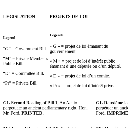
LEGISLATION
PROJETS DE LOI
Légende
Legend
« G » = projet de loi émanant du
“G” = Government Bill.
gouvernement.
“M” = Private Member’s
« M » = projet de loi d’intérêt public
Public Bill.
émanant d’une députée ou d’un député.
“D” = Committee Bill.
« D » = projet de loi d’un comité.
“Pr” = Private Bill.
« Pr » = projet de loi d’intérêt privé.
G1. Second
Reading of Bill 1, An Act to
G1. Deuxième
le
perpetuate an ancient parliamentary right. Hon.
perpétuer un anci
Mr. Ford.
PRINTED.
Ford.
IMPRIMÉ