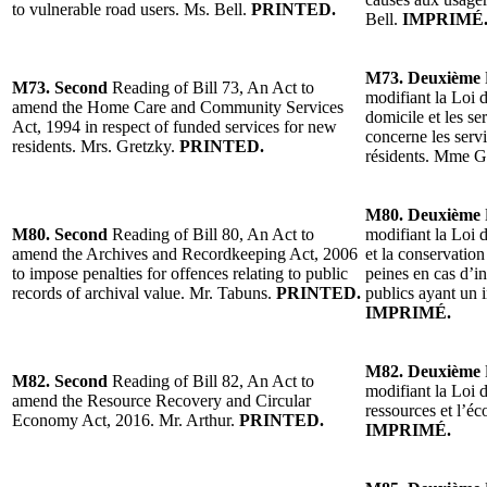
to vulnerable road users. Ms. Bell.
PRINTED.
Bell.
IMPRIMÉ
M73. Deuxième
M73. Second
Reading of Bill 73, An Act to
modifiant la Loi d
amend the Home Care and Community Services
domicile et les s
Act, 1994 in respect of funded services for new
concerne les serv
residents. Mrs. Gretzky.
PRINTED.
résidents. Mme G
M80. Deuxième
M80. Second
Reading of Bill 80, An Act to
modifiant la Loi 
amend the Archives and Recordkeeping Act, 2006
et la conservatio
to impose penalties for offences relating to public
peines en cas d’i
records of archival value. Mr. Tabuns.
PRINTED.
publics ayant un i
IMPRIMÉ.
M82. Deuxième
M82. Second
Reading of Bill 82, An Act to
modifiant la Loi 
amend the Resource Recovery and Circular
ressources et l’éc
Economy Act, 2016. Mr. Arthur.
PRINTED.
IMPRIMÉ.