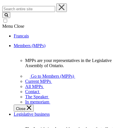
Search
entire
site
Menu
Close
Français
Members (MPPs)
MPPs are your representatives in the Legislative
MPPs
Assembly of Ontario.
are
your
Go to Members (MPPs)
representatives
Current MPPs
in
All MPPs
the
Contact
Legislative
The Speaker
Assembly
In memoriam
of
Close
Ontario.
Legislative business