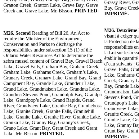
Grassy River, Gr
Gratton Creek, Gratton Lake, Grave Bay, Grave
Bay, Grave Creek
Creek and Grave Lake. Mr. Bisson.
PRINTED.
IMPRIMÉ.
M26. Deuxième
M26. Second
Reading of Bill 26, An Act to
visant à exiger q
require the Minister of the Environment,
la Protection de l
Conservation and Parks to discharge the
responsabilités e
responsibilities under subsection 15 (1) of the
la Loi sur les res
Ontario Water Resources Act to determine the
établir la quantit
zebra mussel content of Gravel Bay, Gravel Beach
d’eau suivants : 
Lake, Gravel Falls, Graham Bay, Graham Creek,
Gravel Falls, G
Graham Lake, Graharns Creek, Graharn’s Lake,
Lake, Graharns C
Granary Creek, Granary Lake, Grand Bay, Grand
Creek, Granary 
Campment Bay, Grande Lake, Grandeur Lake,
Bay, Grande Lake
Grand Lake, Grandmaison Lake, Grandma Lake,
Grandmaison Lak
Grandma Stevens Pond, Grandolph Bay, Grandpa
Stevens Pond, Gr
Lake, Grandpop’s Lake, Grand Rapids, Grand
Grandpop’s Lake,
River, Grandview Lake, Granite Bay, Graniteboss
Grandview Lake, 
Lake, Granite Creek, Granite Falls, Granitehill
Granite Creek, Gr
Lake, Granite Lake, Granite River, Granitic Lake,
Granite Lake, Gra
Granka Lake, Granny Bay, Granny’s Creek,
Lake, Granny Bay
Grano Lake, Grant Bay, Grant Creek and Grant
Grant Bay, Grant
Lake. Mr. Bisson.
PRINTED.
IMPRIMÉ.