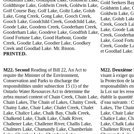
Gold Seekers Bay
Goldthrope Lake, Goldwin Creek, Goldwin Lake,
Goldstein Lake, 
Golf Course Bay, Golf Lake, Goltz Lake, Golub
Goldwin Lake, Go
Lake, Gong Creek, Gong Lake, Gooch Creek,
Lake, Golub Lak
Gooch Lake, Goodchild Creek, Goodchild Lake,
Creek, Gooch La
Goode Lake, Goodens Creek, Gooderham Creek,
Lake, Goode Lak
Gooderham Lake, Goodeve Lake, Goodfish Lake,
Creek, Gooderha
Good Fortune Lake, Good Harbour, Goodie
Lake, Good Fort
Creek, Goodie Lake, Goodier Lake, Goodkey
Creek, Goodie L
Creek and Goodlad Lake. Mr. Bisson.
et Goodlad Lake.
PRINTED.
M22. Second
Reading of Bill 22, An Act to
M22. Deuxième
require the Minister of the Environment,
visant à exiger q
Conservation and Parks to discharge the
la Protection de l
responsibilities under subsection 15 (1) of the
responsabilités e
Ontario Water Resources Act to determine the
la Loi sur les res
zebra mussel content of Chain Creek, Chain Lake,
établir la quantit
Chain Lakes, The Chain of Lakes, Chainy Creek,
d’eau suivants :
Chainy Lake, Chair Lake; Chalet Creek, Chalet
Lakes, The Chain
Lake, Chalice Lake, Chalk Bay, Chalk Creek,
Lake, Chair Lake
Chalkend Lake, Chalk Lake, Chalk River,
Chalice Lake, Ch
Challener Lake, Challener River, Challis Lake,
Lake, Chalk Lake
Chalmers Lake, Chamandy Lake, Chamberlain
Challener River, 