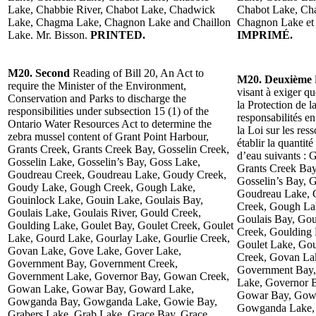
Lake, Chabbie River, Chabot Lake, Chadwick
Chabot Lake, Ch
Lake, Chagma Lake, Chagnon Lake and Chaillon
Chagnon Lake et 
Lake. Mr. Bisson.
PRINTED.
IMPRIMÉ.
M20. Second
Reading of Bill 20, An Act to
M20. Deuxième
require the Minister of the Environment,
visant à exiger q
Conservation and Parks to discharge the
la Protection de l
responsibilities under subsection 15 (1) of the
responsabilités e
Ontario Water Resources Act to determine the
la Loi sur les res
zebra mussel content of Grant Point Harbour,
établir la quantit
Grants Creek, Grants Creek Bay, Gosselin Creek,
d’eau suivants : 
Gosselin Lake, Gosselin’s Bay, Goss Lake,
Grants Creek Bay
Goudreau Creek, Goudreau Lake, Goudy Creek,
Gosselin’s Bay, 
Goudy Lake, Gough Creek, Gough Lake,
Goudreau Lake, 
Gouinlock Lake, Gouin Lake, Goulais Bay,
Creek, Gough La
Goulais Lake, Goulais River, Gould Creek,
Goulais Bay, Gou
Goulding Lake, Goulet Bay, Goulet Creek, Goulet
Creek, Goulding 
Lake, Gourd Lake, Gourlay Lake, Gourlie Creek,
Goulet Lake, Gou
Govan Lake, Gove Lake, Gover Lake,
Creek, Govan La
Government Bay, Government Creek,
Government Bay,
Government Lake, Governor Bay, Gowan Creek,
Lake, Governor 
Gowan Lake, Gowar Bay, Goward Lake,
Gowar Bay, Gow
Gowganda Bay, Gowganda Lake, Gowie Bay,
Gowganda Lake, 
Grabers Lake, Grab Lake, Grace Bay, Grace