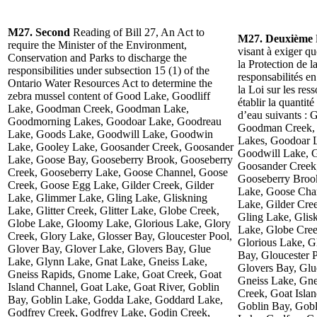
M27. Second
Reading of Bill 27, An Act to
M27. Deuxième
require the Minister of the Environment,
visant à exiger q
Conservation and Parks to discharge the
la Protection de l
responsibilities under subsection 15 (1) of the
responsabilités e
Ontario Water Resources Act to determine the
la Loi sur les res
zebra mussel content of Good Lake, Goodliff
établir la quantit
Lake, Goodman Creek, Goodman Lake,
d’eau suivants : 
Goodmorning Lakes, Goodoar Lake, Goodreau
Goodman Creek,
Lake, Goods Lake, Goodwill Lake, Goodwin
Lakes, Goodoar 
Lake, Gooley Lake, Goosander Creek, Goosander
Goodwill Lake, 
Lake, Goose Bay, Gooseberry Brook, Gooseberry
Goosander Creek
Creek, Gooseberry Lake, Goose Channel, Goose
Gooseberry Broo
Creek, Goose Egg Lake, Gilder Creek, Gilder
Lake, Goose Cha
Lake, Glimmer Lake, Gling Lake, Gliskning
Lake, Gilder Cre
Lake, Glitter Creek, Glitter Lake, Globe Creek,
Gling Lake, Glisk
Globe Lake, Gloomy Lake, Glorious Lake, Glory
Lake, Globe Cre
Creek, Glory Lake, Glosser Bay, Gloucester Pool,
Glorious Lake, G
Glover Bay, Glover Lake, Glovers Bay, Glue
Bay, Gloucester 
Lake, Glynn Lake, Gnat Lake, Gneiss Lake,
Glovers Bay, Glu
Gneiss Rapids, Gnome Lake, Goat Creek, Goat
Gneiss Lake, Gne
Island Channel, Goat Lake, Goat River, Goblin
Creek, Goat Isla
Bay, Goblin Lake, Godda Lake, Goddard Lake,
Goblin Bay, Gob
Godfrey Creek, Godfrey Lake, Godin Creek,