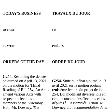
TODAY’S BUSINESS
TRAVAUX DU JOUR
9:00 A.M.
9 H
PRAYERS
PRIÈRES
ORDERS OF THE DAY
ORDRE DU JOUR
G254.
Resuming the debate
adjourned on April 13, 2021
G254.
Suite du débat ajourné le 13
on the motion for
Third
avril 2021 sur la motion portant
Reading of Bill 254, An Act to
troisième
lecture du projet de loi
amend various Acts with
254, Loi modifiant diverses lois en
respect to elections and
ce qui concerne les élections et les
members of the Assembly.
députés à l’Assemblée. L’hon. M.
Hon. Mr. Downey.
The
Downey.
La recommandation de la