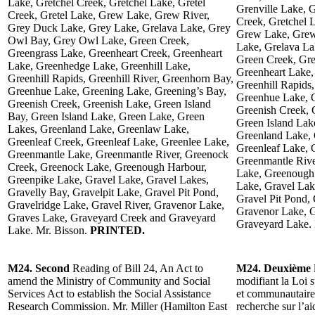
Lake, Gretchel Creek, Gretchel Lake, Gretel
Grenville Lake, 
Creek, Gretel Lake, Grew Lake, Grew River,
Creek, Gretchel L
Grey Duck Lake, Grey Lake, Grelava Lake, Grey
Grew Lake, Grew
Owl Bay, Grey Owl Lake, Green Creek,
Lake, Grelava L
Greengrass Lake, Greenheart Creek, Greenheart
Green Creek, Gre
Lake, Greenhedge Lake, Greenhill Lake,
Greenheart Lake,
Greenhill Rapids, Greenhill River, Greenhorn Bay,
Greenhill Rapids,
Greenhue Lake, Greening Lake, Greening’s Bay,
Greenhue Lake, G
Greenish Creek, Greenish Lake, Green Island
Greenish Creek, 
Bay, Green Island Lake, Green Lake, Green
Green Island Lak
Lakes, Greenland Lake, Greenlaw Lake,
Greenland Lake, 
Greenleaf Creek, Greenleaf Lake, Greenlee Lake,
Greenleaf Lake, 
Greenmantle Lake, Greenmantle River, Greenock
Greenmantle Rive
Creek, Greenock Lake, Greenough Harbour,
Lake, Greenough 
Greenpike Lake, Gravel Lake, Gravel Lakes,
Lake, Gravel Lak
Gravelly Bay, Gravelpit Lake, Gravel Pit Pond,
Gravel Pit Pond, 
Gravelridge Lake, Gravel River, Gravenor Lake,
Gravenor Lake, G
Graves Lake, Graveyard Creek and Graveyard
Graveyard Lake.
Lake. Mr. Bisson.
PRINTED.
M24. Second
Reading of Bill 24, An Act to
M24. Deuxième
amend the Ministry of Community and Social
modifiant la Loi s
Services Act to establish the Social Assistance
et communautaire
Research Commission. Mr. Miller (Hamilton East
recherche sur l’a