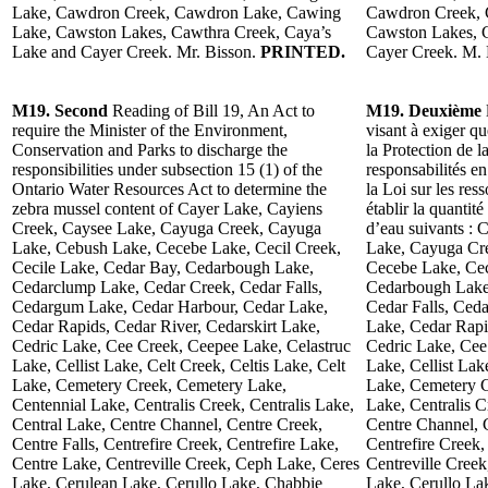
Lake, Cawdron Creek, Cawdron Lake, Cawing
Cawdron Creek, 
Lake, Cawston Lakes, Cawthra Creek, Caya’s
Cawston Lakes, C
Lake and Cayer Creek. Mr. Bisson.
PRINTED.
Cayer Creek. M. 
M19. Second
Reading of Bill 19, An Act to
M19. Deuxième
require the Minister of the Environment,
visant à exiger q
Conservation and Parks to discharge the
la Protection de l
responsibilities under subsection 15 (1) of the
responsabilités e
Ontario Water Resources Act to determine the
la Loi sur les res
zebra mussel content of Cayer Lake, Cayiens
établir la quantit
Creek, Caysee Lake, Cayuga Creek, Cayuga
d’eau suivants :
Lake, Cebush Lake, Cecebe Lake, Cecil Creek,
Lake, Cayuga Cr
Cecile Lake, Cedar Bay, Cedarbough Lake,
Cecebe Lake, Cec
Cedarclump Lake, Cedar Creek, Cedar Falls,
Cedarbough Lake
Cedargum Lake, Cedar Harbour, Cedar Lake,
Cedar Falls, Ced
Cedar Rapids, Cedar River, Cedarskirt Lake,
Lake, Cedar Rapi
Cedric Lake, Cee Creek, Ceepee Lake, Celastruc
Cedric Lake, Cee
Lake, Cellist Lake, Celt Creek, Celtis Lake, Celt
Lake, Cellist Lak
Lake, Cemetery Creek, Cemetery Lake,
Lake, Cemetery C
Centennial Lake, Centralis Creek, Centralis Lake,
Lake, Centralis C
Central Lake, Centre Channel, Centre Creek,
Centre Channel, C
Centre Falls, Centrefire Creek, Centrefire Lake,
Centrefire Creek,
Centre Lake, Centreville Creek, Ceph Lake, Ceres
Centreville Cree
Lake, Cerulean Lake, Cerullo Lake, Chabbie
Lake, Cerullo La