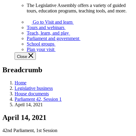
The Legislative Assembly offers a variety of guided
The
tours, education programs, teaching tools, and more.
Legislative
Assembly
Go to Visit and learn
offers
Tours and webinars
a
Teach, learn, and play
variety
Parliament and government
of
School groups
guided
Plan your visit
tours,
Close
education
programs,
Breadcrumb
teaching
tools,
and
Home
more.
Legislative business
House documents
Parliament 42, Session 1
April 14, 2021
April 14, 2021
42nd Parliament, 1st Session