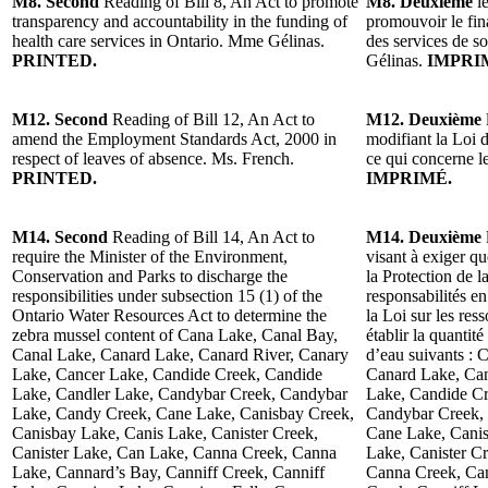
M8. Second
Reading of Bill 8, An Act to promote
M8. Deuxième
le
transparency and accountability in the funding of
promouvoir le fin
health care services in Ontario. Mme Gélinas.
des services de s
PRINTED.
Gélinas.
IMPRI
M12. Second
Reading of Bill 12, An Act to
M12. Deuxième
amend the Employment Standards Act, 2000 in
modifiant la Loi 
respect of leaves of absence. Ms. French.
ce qui concerne 
PRINTED.
IMPRIMÉ.
M14. Second
Reading of Bill 14, An Act to
M14. Deuxième
require the Minister of the Environment,
visant à exiger q
Conservation and Parks to discharge the
la Protection de l
responsibilities under subsection 15 (1) of the
responsabilités e
Ontario Water Resources Act to determine the
la Loi sur les res
zebra mussel content of Cana Lake, Canal Bay,
établir la quantit
Canal Lake, Canard Lake, Canard River, Canary
d’eau suivants :
Lake, Cancer Lake, Candide Creek, Candide
Canard Lake, Can
Lake, Candler Lake, Candybar Creek, Candybar
Lake, Candide Cr
Lake, Candy Creek, Cane Lake, Canisbay Creek,
Candybar Creek,
Canisbay Lake, Canis Lake, Canister Creek,
Cane Lake, Canis
Canister Lake, Can Lake, Canna Creek, Canna
Lake, Canister C
Lake, Cannard’s Bay, Canniff Creek, Canniff
Canna Creek, Can