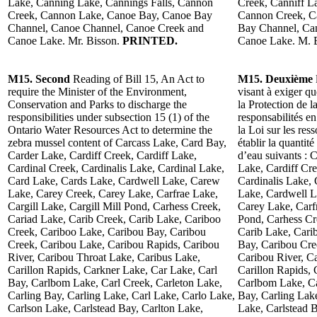
Lake, Canning Lake, Cannings Falls, Cannon
Creek, Canniff L
Creek, Cannon Lake, Canoe Bay, Canoe Bay
Cannon Creek, C
Channel, Canoe Channel, Canoe Creek and
Bay Channel, Ca
Canoe Lake. Mr. Bisson.
PRINTED.
Canoe Lake. M. 
M15. Second
Reading of Bill 15, An Act to
M15. Deuxième
require the Minister of the Environment,
visant à exiger q
Conservation and Parks to discharge the
la Protection de l
responsibilities under subsection 15 (1) of the
responsabilités e
Ontario Water Resources Act to determine the
la Loi sur les res
zebra mussel content of Carcass Lake, Card Bay,
établir la quantit
Carder Lake, Cardiff Creek, Cardiff Lake,
d’eau suivants : 
Cardinal Creek, Cardinalis Lake, Cardinal Lake,
Lake, Cardiff Cre
Card Lake, Cards Lake, Cardwell Lake, Carew
Cardinalis Lake,
Lake, Carey Creek, Carey Lake, Carfrae Lake,
Lake, Cardwell L
Cargill Lake, Cargill Mill Pond, Carhess Creek,
Carey Lake, Carfr
Cariad Lake, Carib Creek, Carib Lake, Cariboo
Pond, Carhess Cr
Creek, Cariboo Lake, Caribou Bay, Caribou
Carib Lake, Cari
Creek, Caribou Lake, Caribou Rapids, Caribou
Bay, Caribou Cre
River, Caribou Throat Lake, Caribus Lake,
Caribou River, C
Carillon Rapids, Carkner Lake, Car Lake, Carl
Carillon Rapids, 
Bay, Carlbom Lake, Carl Creek, Carleton Lake,
Carlbom Lake, Ca
Carling Bay, Carling Lake, Carl Lake, Carlo Lake,
Bay, Carling Lak
Carlson Lake, Carlstead Bay, Carlton Lake,
Lake, Carlstead B