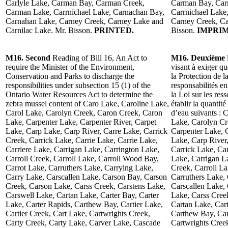
Carlyle Lake, Carman Bay, Carman Creek,
Carman Bay, Car
Carman Lake, Carrnichael Lake, Carnachan Bay,
Carrnichael Lake
Carnahan Lake, Carney Creek, Carney Lake and
Carney Creek, Ca
Carnilac Lake. Mr. Bisson.
PRINTED.
Bisson.
IMPRIM
M16. Second
Reading of Bill 16, An Act to
M16. Deuxième
require the Minister of the Environment,
visant à exiger q
Conservation and Parks to discharge the
la Protection de l
responsibilities under subsection 15 (1) of the
responsabilités e
Ontario Water Resources Act to determine the
la Loi sur les res
zebra mussel content of Caro Lake, Caroline Lake,
établir la quantit
Carol Lake, Carolyn Creek, Caron Creek, Caron
d’eau suivants : 
Lake, Carpenter Lake, Carpenter River, Carpet
Lake, Carolyn Cr
Lake, Carp Lake, Carp River, Carre Lake, Carrick
Carpenter Lake, 
Creek, Carrick Lake, Carrie Lake, Carrie Lake,
Lake, Carp River,
Carriere Lake, Carrigan Lake, Carrington Lake,
Carrick Lake, Car
Carroll Creek, Carroll Lake, Carroll Wood Bay,
Lake, Carrigan La
Carrot Lake, Carruthers Lake, Carrying Lake,
Creek, Carroll L
Carry Lake, Carscallen Lake, Carson Bay, Carson
Carruthers Lake,
Creek, Carson Lake, Carss Creek, Carstens Lake,
Carscallen Lake,
Carswell Lake, Cartan Lake, Carter Bay, Carter
Lake, Carss Cree
Lake, Carter Rapids, Carthew Bay, Cartier Lake,
Cartan Lake, Cart
Cartier Creek, Cart Lake, Cartwrights Creek,
Carthew Bay, Cart
Carty Creek, Carty Lake, Carver Lake, Cascade
Cartwrights Cree