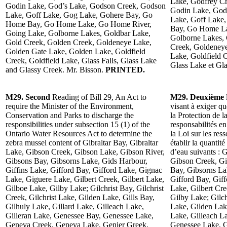
Lake, Godfrey Cr
Godin Lake, God’s Lake, Godson Creek, Godson
Godin Lake, God
Lake, Goff Lake, Gog Lake, Gohere Bay, Go
Lake, Goff Lake
Home Bay, Go Home Lake, Go Home River,
Bay, Go Home La
Going Lake, Golborne Lakes, Goldbar Lake,
Golborne Lakes, 
Gold Creek, Golden Creek, Goldeneye Lake,
Creek, Goldeney
Golden Gate Lake, Golden Lake, Goldfield
Lake, Goldfield C
Creek, Goldfield Lake, Glass Falls, Glass Lake
Glass Lake et Gl
and Glassy Creek. Mr. Bisson.
PRINTED.
M29. Second
Reading of Bill 29, An Act to
M29. Deuxième
require the Minister of the Environment,
visant à exiger q
Conservation and Parks to discharge the
la Protection de l
responsibilities under subsection 15 (1) of the
responsabilités e
Ontario Water Resources Act to determine the
la Loi sur les res
zebra mussel content of Gibraltar Bay, Gibraltar
établir la quantit
Lake, Gibson Creek, Gibson Lake, Gibson River,
d’eau suivants : G
Gibsons Bay, Gibsorns Lake, Gids Harbour,
Gibson Creek, Gi
Giffins Lake, Gifford Bay, Gifford Lake, Gignac
Bay, Gibsorns La
Lake, Giguere Lake, Gilbert Creek, Gilbert Lake,
Gifford Bay, Gif
Gilboe Lake, Gilby Lake; Gilchrist Bay, Gilchrist
Lake, Gilbert Cre
Creek, Gilchrist Lake, Gilden Lake, Gills Bay,
Gilby Lake; Gilchr
Gilhuly Lake, Gillard Lake, Gilleach Lake,
Lake, Gilden Lake
Gilleran Lake, Genessee Bay, Genessee Lake,
Lake, Gilleach L
Geneva Creek, Geneva Lake, Genier Greek,
Genessee Lake, 