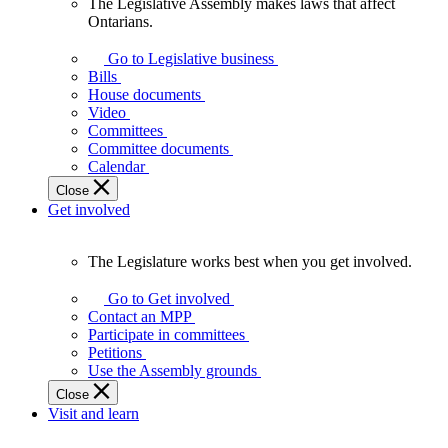
The Legislative Assembly makes laws that affect
The
Ontarians.
Legislative
Assembly
Go to Legislative business
makes
Bills
laws
House documents
that
Video
affect
Committees
Ontarians.
Committee documents
Calendar
Close
Get involved
The Legislature works best when you get involved.
The
Legislature
Go to Get involved
works
Contact an MPP
best
Participate in committees
when
Petitions
you
Use the Assembly grounds
get
Close
involved.
Visit and learn