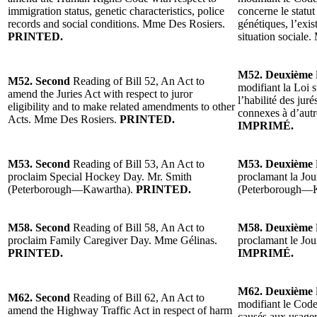
immigration status, genetic characteristics, police
concerne le statut
records and social conditions. Mme Des Rosiers.
génétiques, l’exis
PRINTED.
situation sociale
M52. Deuxième
M52. Second
Reading of Bill 52, An Act to
modifiant la Loi s
amend the Juries Act with respect to juror
l’habilité des jur
eligibility and to make related amendments to other
connexes à d’autr
Acts. Mme Des Rosiers.
PRINTED.
IMPRIMÉ.
M53. Second
Reading of Bill 53, An Act to
M53. Deuxième
proclaim Special Hockey Day. Mr. Smith
proclamant la Jo
(Peterborough—Kawartha).
PRINTED.
(Peterborough—
M58. Second
Reading of Bill 58, An Act to
M58. Deuxième
proclaim Family Caregiver Day. Mme Gélinas.
proclamant le Jou
PRINTED.
IMPRIMÉ.
M62. Deuxième
M62. Second
Reading of Bill 62, An Act to
modifiant le Code
amend the Highway Traffic Act in respect of harm
causés aux usager