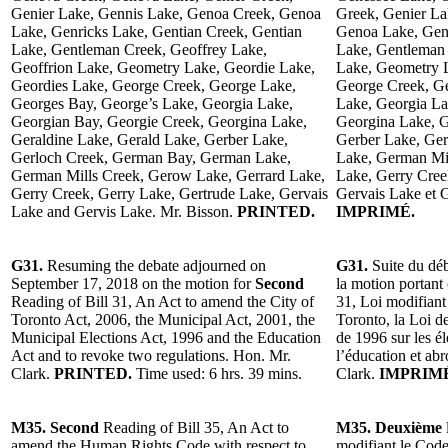
Genier Lake, Gennis Lake, Genoa Creek, Genoa
Greek, Genier La
Lake, Genricks Lake, Gentian Creek, Gentian
Genoa Lake, Genr
Lake, Gentleman Creek, Geoffrey Lake,
Lake, Gentleman 
Geoffrion Lake, Geometry Lake, Geordie Lake,
Lake, Geometry L
Geordies Lake, George Creek, George Lake,
George Creek, Ge
Georges Bay, George’s Lake, Georgia Lake,
Lake, Georgia La
Georgian Bay, Georgie Creek, Georgina Lake,
Georgina Lake, G
Geraldine Lake, Gerald Lake, Gerber Lake,
Gerber Lake, Ge
Gerloch Creek, German Bay, German Lake,
Lake, German Mil
German Mills Creek, Gerow Lake, Gerrard Lake,
Lake, Gerry Cree
Gerry Creek, Gerry Lake, Gertrude Lake, Gervais
Gervais Lake et 
Lake and Gervis Lake. Mr. Bisson.
PRINTED.
IMPRIMÉ.
G31.
Resuming the debate adjourned on
G31.
Suite du dé
September 17, 2018 on the motion for
Second
la motion portant
Reading of Bill 31, An Act to amend the City of
31, Loi modifiant 
Toronto Act, 2006, the Municipal Act, 2001, the
Toronto, la Loi de
Municipal Elections Act, 1996 and the Education
de 1996 sur les él
Act and to revoke two regulations. Hon. Mr.
l’éducation et ab
Clark.
PRINTED.
Time used: 6 hrs. 39 mins.
Clark.
IMPRIM
M35. Second
Reading of Bill 35, An Act to
M35. Deuxième
amend the Human Rights Code with respect to
modifiant le Code