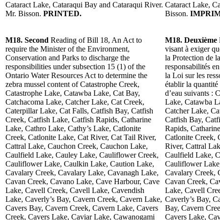
Cataract Lake, Cataraqui Bay and Cataraqui River.
Cataract Lake, Ca
Mr. Bisson.
PRINTED.
Bisson.
IMPRIM
M18. Second
Reading of Bill 18, An Act to
M18. Deuxième
require the Minister of the Environment,
visant à exiger q
Conservation and Parks to discharge the
la Protection de l
responsibilities under subsection 15 (1) of the
responsabilités e
Ontario Water Resources Act to determine the
la Loi sur les res
zebra mussel content of Catastrophe Creek,
établir la quantit
Catastrophe Lake, Catawba Lake, Cat Bay,
d’eau suivants : 
Catchacoma Lake, Catcher Lake, Cat Creek,
Lake, Catawba L
Caterpillar Lake, Cat Falls, Catfish Bay, Catfish
Catcher Lake, Cat
Creek, Catfish Lake, Catfish Rapids, Catharine
Catfish Bay, Catf
Lake, Cathro Lake, Cathy’s Lake, Catlonite
Rapids, Catharin
Creek, Catlonite Lake, Cat River, Cat Tail River,
Catlonite Creek, 
Cattral Lake, Cauchon Creek, Cauchon Lake,
River, Cattral L
Caulfield Lake, Cauley Lake, Cauliflower Creek,
Caulfield Lake, 
Cauliflower Lake, Caulkin Lake, Caution Lake,
Cauliflower Lake
Cavalary Creek, Cavalary Lake, Cavanagh Lake,
Cavalary Creek, 
Cavan Creek, Cavano Lake, Cave Harbour, Cave
Cavan Creek, Ca
Lake, Cavell Creek, Cavell Lake, Cavendish
Lake, Cavell Cre
Lake, Caverly’s Bay, Cavern Creek, Cavern Lake,
Caverly’s Bay, C
Cavers Bay, Cavern Creek, Cavern Lake, Cavers
Bay, Cavern Cree
Creek, Cavers Lake, Caviar Lake, Cawanogami
Cavers Lake, Ca