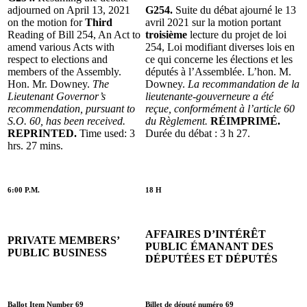
adjourned on April 13, 2021
G254.
Suite du débat ajourné le 13
on the motion for
Third
avril 2021 sur la motion portant
Reading of Bill 254, An Act to
troisième
lecture du projet de loi
amend various Acts with
254, Loi modifiant diverses lois en
respect to elections and
ce qui concerne les élections et les
members of the Assembly.
députés à l’Assemblée. L’hon. M.
Hon. Mr. Downey.
The
Downey.
La recommandation de la
Lieutenant Governor’s
lieutenante-gouverneure a été
recommendation, pursuant to
reçue, conformément à l’article 60
S.O. 60, has been received.
du Règlement.
RÉIMPRIMÉ.
REPRINTED.
Time used: 3
Durée du débat : 3 h 27.
hrs. 27 mins.
6:00 P.M.
18 H
AFFAIRES D’INTÉRÊT
PRIVATE MEMBERS’
PUBLIC ÉMANANT DES
PUBLIC BUSINESS
DÉPUTÉES ET DÉPUTÉS
Ballot Item Number 69
Billet de député numéro 69