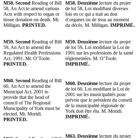
M58. Second
Reading of Bill
M58. Deuxième
lecture du projet
58, An Act to amend various
de loi 58, Loi modifiant diverses
Acts with respect to organ or
lois en ce qui a trait au don
tissue donation on death. Mr.
d’organes ou de tissu au moment
Milligan.
PRINTED.
du décès. M. Milligan.
IMPRIMÉ.
M59. Second
Reading of Bill
M59. Deuxième
lecture du projet
59, An Act to amend the
de loi 59, Loi modifiant la Loi de
Regulated Health Professions
1991 sur les professions de la santé
Act, 1991. Mr. O’Toole.
réglementées. M. O’Toole.
PRINTED.
IMPRIMÉ.
M60. Second
Reading of Bill
M60. Deuxième
lecture du projet
60, An Act to amend the
de loi 60, Loi modifiant la Loi de
Municipal Act, 2001 to
2001 sur les municipalités pour
provide that the head of
prévoir que le président du conseil
council of The Regional
de la municipalité régionale de
Municipality of York must be
York doit être élu. M. Moridi.
elected. Mr. Moridi.
IMPRIMÉ.
PRINTED.
M63. Deuxième
lecture du projet