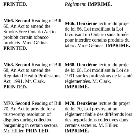
PRINTED.
Règlement.
IMPRIMÉ.
M66. Second
Reading of Bill
M66. Deuxième
lecture du projet
66, An Act to amend the
de loi 66, Loi modifiant la Loi
Smoke-Free Ontario Act to
favorisant un Ontario sans fumée
prohibit certain tobacco
pour interdire certains produits du
products. Mme Gélinas.
tabac. Mme Gélinas.
IMPRIMÉ.
PRINTED.
M68. Second
Reading of Bill
M68. Deuxième
lecture du projet
68, An Act to amend the
de loi 68, Loi modifiant la Loi de
Regulated Health Professions
1991 sur les professions de la santé
Act, 1991. Mr. Clark.
réglementées. M. Clark.
PRINTED.
IMPRIMÉ.
M70. Second
Reading of Bill
M70. Deuxième
lecture du projet
70, An Act to provide for a
de loi 70, Loi prévoyant un
trustworthy resolution of
règlement fiable des différends lors
disputes during collective
des négociations collectives dans
bargaining in certain sectors.
certains secteurs. M. Hillier.
Mr. Hillier.
PRINTED.
IMPRIMÉ.