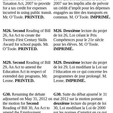
Taxation Act, 2007 to provide
2007 sur les impôts afin de prévoir
for a tax credit for expenses
un crédit d’impôt pour les dépenses
incurred in using public transit.
engagées au titre des transports en
Mr. O’Toole.
PRINTED.
commun. M. O’Toole.
IMPRIMÉ.
M26. Second
Reading of Bill
M26. Deuxième
lecture du projet
26, An Act to create the
de loi 26, Loi créant le Prix
Twenty-First Century Skills
Compétences pour le 21e siècle
Award for school pupils. Mr.
pour les élèves. M. O’Toole.
O’Toole.
PRINTED.
IMPRIMÉ.
M29. Second
Reading of Bill
M29. Deuxième
lecture du projet
29, An Act to amend the
de loi 29, Loi modifiant la Loi sur
Education Act in respect of
l’éducation en ce qui concerne les
extended day programs. Mr.
programmes de jour prolongé. M.
Leone.
PRINTED.
Leone.
IMPRIMÉ.
G30.
Resuming the debate
G30.
Suite du débat ajourné le 31
adjourned on May 31, 2012 on
mai 2012 sur la motion portant
the motion for
Second
deuxième
lecture du projet de loi
Reading of Bill 30, An Act to
30, Loi modifiant la Loi de 2000
amend the Employment
sur les normes d’emploi en ce qui