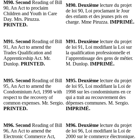
M90. Second
Reading of Bill
M90. Deuxième
lecture du projet
90, An Act to proclaim
de loi 90, Loi proclamant le Jour
Children and Youth in Care
des enfants et des jeunes pris en
Day. Mrs. Piruzza.
charge. Mme Piruzza.
IMPRIMÉ.
PRINTED.
M91. Second
Reading of Bill
M91. Deuxième
lecture du projet
91, An Act to amend the
de loi 91, Loi modifiant la Loi sur
Trades Qualification and
la qualification professionnelle et
Apprenticeship Act. Mr.
l’apprentissage des gens de métier.
Dunlop.
PRINTED.
M. Dunlop.
IMPRIMÉ.
M95. Second
Reading of Bill
M95. Deuxième
lecture du projet
95, An Act to amend the
de loi 95, Loi modifiant la Loi de
Condominium Act, 1998 with
1998 sur les condominiums en ce
respect to the recovery of
qui a trait au recouvrement des
common expenses. Mr. Sergio.
dépenses communes. M. Sergio.
PRINTED.
IMPRIMÉ.
M96. Second
Reading of Bill
M96. Deuxième
lecture du projet
96, An Act to amend the
de loi 96, Loi modifiant la Loi de
Electronic Commerce Act,
2000 sur le commerce électronique.