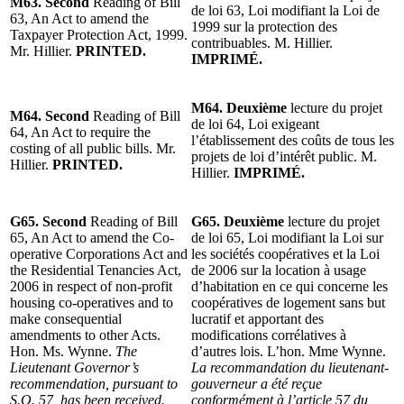
M63. Second
Reading of Bill
de loi 63, Loi modifiant la Loi de
63, An Act to amend the
1999 sur la protection des
Taxpayer Protection Act, 1999.
contribuables. M. Hillier.
Mr. Hillier.
PRINTED.
IMPRIMÉ.
M64. Deuxième
lecture du projet
M64. Second
Reading of Bill
de loi 64, Loi exigeant
64, An Act to require the
l’établissement des coûts de tous les
costing of all public bills. Mr.
projets de loi d’intérêt public. M.
Hillier.
PRINTED.
Hillier.
IMPRIMÉ.
G65. Second
Reading of Bill
G65. Deuxième
lecture du projet
65, An Act to amend the Co-
de loi 65, Loi modifiant la Loi sur
operative Corporations Act and
les sociétés coopératives et la Loi
the Residential Tenancies Act,
de 2006 sur la location à usage
2006 in respect of non-profit
d’habitation en ce qui concerne les
housing co-operatives and to
coopératives de logement sans but
make consequential
lucratif et apportant des
amendments to other Acts.
modifications corrélatives à
Hon. Ms. Wynne.
The
d’autres lois. L’hon. Mme Wynne.
Lieutenant Governor’s
La recommandation du lieutenant-
recommendation, pursuant to
gouverneur a été reçue
S.O. 57, has been received.
conformément à l’article 57 du