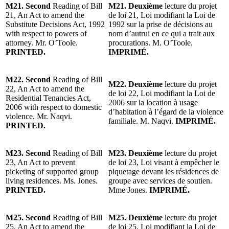
M21. Second
Reading of Bill
M21. Deuxième
lecture du projet
21, An Act to amend the
de loi 21, Loi modifiant la Loi de
Substitute Decisions Act, 1992
1992 sur la prise de décisions au
with respect to powers of
nom d’autrui en ce qui a trait aux
attorney. Mr. O’Toole.
procurations. M. O’Toole.
PRINTED.
IMPRIMÉ.
M22. Second
Reading of Bill
M22. Deuxième
lecture du projet
22, An Act to amend the
de loi 22, Loi modifiant la Loi de
Residential Tenancies Act,
2006 sur la location à usage
2006 with respect to domestic
d’habitation à l’égard de la violence
violence. Mr. Naqvi.
familiale. M. Naqvi.
IMPRIMÉ.
PRINTED.
M23. Second
Reading of Bill
M23. Deuxième
lecture du projet
23, An Act to prevent
de loi 23, Loi visant à empêcher le
picketing of supported group
piquetage devant les résidences de
living residences. Ms. Jones.
groupe avec services de soutien.
PRINTED.
Mme Jones.
IMPRIMÉ.
M25. Second
Reading of Bill
M25. Deuxième
lecture du projet
25, An Act to amend the
de loi 25, Loi modifiant la Loi de