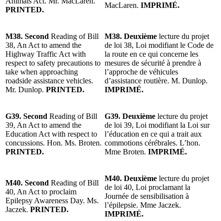
Animals Act. Mr. MacLaren.
MacLaren.
IMPRIMÉ.
PRINTED.
M38. Second
Reading of Bill
M38. Deuxième
lecture du projet
38, An Act to amend the
de loi 38, Loi modifiant le Code de
Highway Traffic Act with
la route en ce qui concerne les
respect to safety precautions to
mesures de sécurité à prendre à
take when approaching
l’approche de véhicules
roadside assistance vehicles.
d’assistance routière. M. Dunlop.
Mr. Dunlop.
PRINTED.
IMPRIMÉ.
G39. Second
Reading of Bill
G39. Deuxième
lecture du projet
39, An Act to amend the
de loi 39, Loi modifiant la Loi sur
Education Act with respect to
l’éducation en ce qui a trait aux
concussions. Hon. Ms. Broten.
commotions cérébrales. L’hon.
PRINTED.
Mme Broten.
IMPRIMÉ.
M40. Deuxième
lecture du projet
M40. Second
Reading of Bill
de loi 40, Loi proclamant la
40, An Act to proclaim
Journée de sensibilisation à
Epilepsy Awareness Day. Ms.
l’épilepsie. Mme Jaczek.
Jaczek.
PRINTED.
IMPRIMÉ.