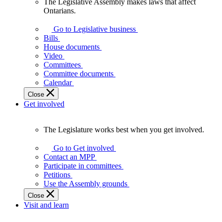
The Legislative Assembly makes laws that affect
The
Ontarians.
Legislative
Assembly
Go to Legislative business
makes
Bills
laws
House documents
that
Video
affect
Committees
Ontarians.
Committee documents
Calendar
Close
Get involved
The Legislature works best when you get involved.
The
Legislature
Go to Get involved
works
Contact an MPP
best
Participate in committees
when
Petitions
you
Use the Assembly grounds
get
Close
involved.
Visit and learn