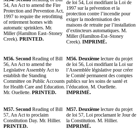
de loi 54, Loi modifiant la Loi de
54, An Act to amend the Fire
1997 sur la prévention et la
Protection and Prevention Act,
protection contre l’incendie pour
1997 to require the retrofitting
exiger la modernisation des
of retirement homes with
maisons de retraite par l’installation
automatic sprinklers. Mr.
d’extincteurs automatiques. M.
Miller (Hamilton East–Stoney
Miller (Hamilton-Est–Stoney
Creek).
PRINTED.
Creek).
IMPRIMÉ.
M56. Second
Reading of Bill
M56. Deuxième
lecture du projet
56, An Act to amend the
de loi 56, Loi modifiant la Loi sur
Legislative Assembly Act to
l’Assemblée législative pour créer
establish the Standing
le Comité permanent des comptes
Committee on Public Accounts
publics sur les soins de santé et
for Health Care and Education.
l’éducation. M. Ouellette.
Mr. Ouellette.
PRINTED.
IMPRIMÉ.
M57. Second
Reading of Bill
M57. Deuxième
lecture du projet
57, An Act to proclaim
de loi 57, Loi proclamant le Jour de
Constitution Day. Mr. Hillier.
la Constitution. M. Hillier.
PRINTED.
IMPRIMÉ.