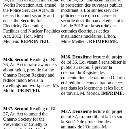
Works Protection Act, amend
la protection des ouvrages publics,
the Police Services Act with
modifiant la Loi sur les services
respect to court security and
policiers en ce qui concerne la
enact the Security for
sécurité des tribunaux et édictant la
Electricity Generating
Loi de 2012 sur la sécurité des
Facilities and Nuclear Facilities
centrales électriques et des
Act, 2012. Hon. Mme
installations nucléaires. L’hon.
Meilleur.
REPRINTED.
Mme Meilleur.
RÉIMPRIMÉ.
M36. Deuxième
lecture du projet
M36. Second
Reading of Bill
de loi 36, Loi visant à sensibiliser le
36, An Act to raise awareness
public au radon, à prévoir la
about radon, provide for the
création du Registre des
Ontario Radon Registry and
concentrations de radon en Ontario
reduce radon levels in
et à réduire la concentration de ce
dwellings and workplaces. Mr.
gaz dans les logements et les lieux
Moridi.
PRINTED.
de travail. M. Moridi.
IMPRIMÉ.
M37. Second
Reading of Bill
M37. Deuxième
lecture du projet
37, An Act to amend the
de loi 37, Loi modifiant la Loi sur
Ontario Society for the
la Société de protection des
Prevention of Cruelty to
animaux de l’Ontario. M.