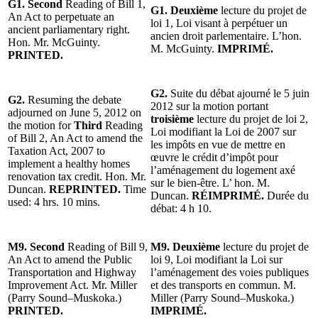
G1. Second
Reading of Bill 1,
G1. Deuxième
lecture du projet de
An Act to perpetuate an
loi 1, Loi visant à perpétuer un
ancient parliamentary right.
ancien droit parlementaire. L’hon.
Hon. Mr. McGuinty.
M. McGuinty.
IMPRIMÉ.
PRINTED.
G2.
Suite du débat ajourné le 5 juin
G2.
Resuming the debate
2012 sur la motion portant
adjourned on June 5, 2012 on
troisième
lecture du projet de loi 2,
the motion for
Third
Reading
Loi modifiant la Loi de 2007 sur
of Bill 2, An Act to amend the
les impôts en vue de mettre en
Taxation Act, 2007 to
œuvre le crédit d’impôt pour
implement a healthy homes
l’aménagement du logement axé
renovation tax credit. Hon. Mr.
sur le bien-être. L’ hon. M.
Duncan.
REPRINTED.
Time
Duncan.
RÉIMPRIMÉ.
Durée du
used: 4 hrs. 10 mins.
débat: 4 h 10.
M9. Second
Reading of Bill 9,
M9.
Deuxième
lecture du projet de
An Act to amend the Public
loi 9, Loi modifiant la Loi sur
Transportation and Highway
l’aménagement des voies publiques
Improvement Act. Mr. Miller
et des transports en commun. M.
(Parry Sound–Muskoka.)
Miller (Parry Sound–Muskoka.)
PRINTED.
IMPRIMÉ.