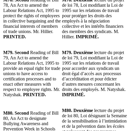
78, An Act to amend the
de loi 78, Loi modifiant la Loi de
Labour Relations Act, 1995 to
1995 sur les relations de travail
protect the rights of employees
pour protéger les droits des
in collective bargaining and the
employés à la négociation
financial interests of members
collective et les intérêts financiers
of trade unions. Mr. Hillier.
des membres des syndicats. M.
PRINTED.
Hillier.
IMPRIMÉ.
M79. Second
Reading of Bill
M79. Deuxième
lecture du projet
79, An Act to amend the
de loi 79, Loi modifiant la Loi de
Labour Relations Act, 1995 to
1995 sur les relations de travail
provide an equal right for trade
pour accorder aux syndicats un
unions to have access to
droit égal d’accès aux processus
certification processes and to
d’accréditation et pour édicter
enact other measures with
d’autres mesures concernant les
respect to employee rights. Mr.
droits des employés. M. Natyshak.
Natyshak.
PRINTED.
IMPRIMÉ.
M80. Deuxième
lecture du projet
M80. Second
Reading of Bill
de loi 80, Loi désignant la Semaine
80, An Act to designate
de la sensibilisation à l’intimidation
Bullying Awareness and
et de la prévention dans les écoles
Prevention Week in Schools