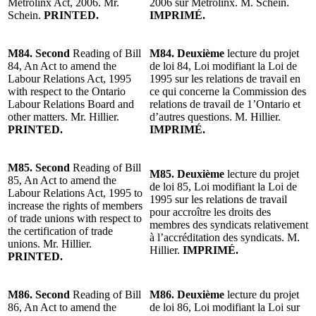
Metrolinx Act, 2006. Mr.
2006 sur Metrolinx. M. Schein.
Schein.
PRINTED.
IMPRIMÉ.
M84. Second
Reading of Bill
M84. Deuxième
lecture du projet
84, An Act to amend the
de loi 84, Loi modifiant la Loi de
Labour Relations Act, 1995
1995 sur les relations de travail en
with respect to the Ontario
ce qui concerne la Commission des
Labour Relations Board and
relations de travail de 1’Ontario et
other matters. Mr. Hillier.
d’autres questions. M. Hillier.
PRINTED.
IMPRIMÉ.
M85. Second
Reading of Bill
M85. Deuxième
lecture du projet
85, An Act to amend the
de loi 85, Loi modifiant la Loi de
Labour Relations Act, 1995 to
1995 sur les relations de travail
increase the rights of members
pour accroître les droits des
of trade unions with respect to
membres des syndicats relativement
the certification of trade
à l’accréditation des syndicats. M.
unions. Mr. Hillier.
Hillier.
IMPRIMÉ.
PRINTED.
M86. Second
Reading of Bill
M86. Deuxième
lecture du projet
86, An Act to amend the
de loi 86, Loi modifiant la Loi sur