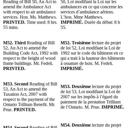
Reading of Bill 50, An Act to
50, Loi modifiant la Loi sur les
amend the Ambulance Act
ambulances en ce qui concerne les
with respect to air ambulance
services d’ambulance aériens.
services. Hon. Ms. Matthews.
L’hon. Mme Matthews.
PRINTED.
Time used: 8 hrs.
IMPRIMÉ.
Durée du débat: 8 h
55 mins.
55.
M52. Third
Reading of Bill
M52. Troisième
lecture du projet
52, An Act to amend the
de loi 52, Loi modifiant la Loi de
Building Code Act, 1992 with
1992 sur le code du bâtiment en ce
respect to the height of wood
qui a trait à la hauteur des bâtiments
frame buildings. Mr. Fedeli.
à ossature de bois. M. Fedeli.
PRINTED.
IMPRIMÉ.
M53. Second
Reading of Bill
M53. Deuxième
lecture du projet
53, An Act to amend the
de loi 53, Loi modifiant la Loi de
Taxation Act, 2007 with
2007 sur les impôts à l’égard du
respect to the payment of the
paiement de la prestation Trillium
Ontario Trillium Benefit. Mr.
de l’Ontario. M. Prue.
IMPRIMÉ.
Prue.
PRINTED.
M54. Deuxième
lecture du projet
M54. Second
Reading of Bill