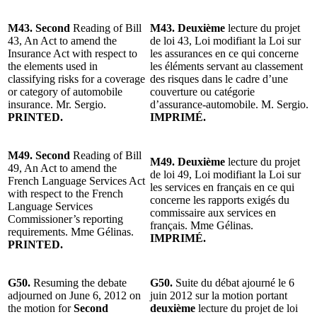
M43. Second
Reading of Bill
M43. Deuxième
lecture du projet
43, An Act to amend the
de loi 43, Loi modifiant la Loi sur
Insurance Act with respect to
les assurances en ce qui concerne
the elements used in
les éléments servant au classement
classifying risks for a coverage
des risques dans le cadre d’une
or category of automobile
couverture ou catégorie
insurance. Mr. Sergio.
d’assurance-automobile. M. Sergio.
PRINTED.
IMPRIMÉ.
M49. Second
Reading of Bill
M49. Deuxième
lecture du projet
49, An Act to amend the
de loi 49, Loi modifiant la Loi sur
French Language Services Act
les services en français en ce qui
with respect to the French
concerne les rapports exigés du
Language Services
commissaire aux services en
Commissioner’s reporting
français. Mme Gélinas.
requirements. Mme Gélinas.
IMPRIMÉ.
PRINTED.
G50.
Resuming the debate
G50.
Suite du débat ajourné le 6
adjourned on June 6, 2012 on
juin 2012 sur la motion portant
the motion for
Second
deuxième
lecture du projet de loi