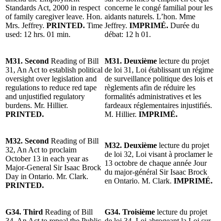
Standards Act, 2000 in respect
concerne le congé familial pour les
of family caregiver leave. Hon.
aidants naturels. L’hon. Mme
Mrs. Jeffrey.
PRINTED.
Time
Jeffrey.
IMPRIMÉ.
Durée du
used: 12 hrs. 01 min.
débat: 12 h 01.
M31. Second
Reading of Bill
M31. Deuxième
lecture du projet
31, An Act to establish political
de loi 31, Loi établissant un régime
oversight over legislation and
de surveillance politique des lois et
regulations to reduce red tape
règlements afin de réduire les
and unjustified regulatory
formalités administratives et les
burdens. Mr. Hillier.
fardeaux réglementaires injustifiés.
PRINTED.
M. Hillier.
IMPRIMÉ.
M32. Second
Reading of Bill
M32. Deuxième
lecture du projet
32, An Act to proclaim
de loi 32, Loi visant à proclamer le
October 13 in each year as
13 octobre de chaque année Jour
Major-General Sir Isaac Brock
du major-général Sir Isaac Brock
Day in Ontario. Mr. Clark.
en Ontario. M. Clark.
IMPRIMÉ.
PRINTED.
G34. Third
Reading of Bill
G34. Troisième
lecture du projet
34, An Act to repeal the Public
de loi 34, Loi abrogeant la Loi sur