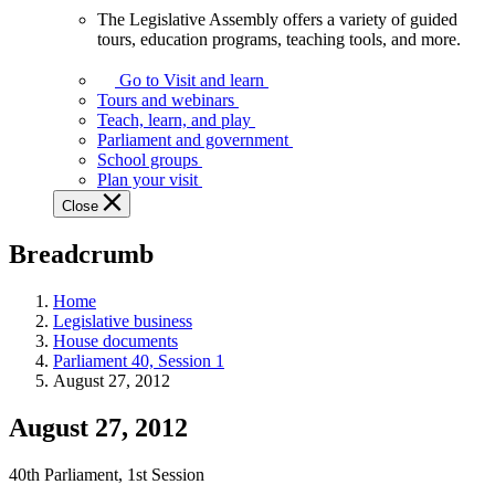
The Legislative Assembly offers a variety of guided
The
tours, education programs, teaching tools, and more.
Legislative
Assembly
Go to Visit and learn
offers
Tours and webinars
a
Teach, learn, and play
variety
Parliament and government
of
School groups
guided
Plan your visit
tours,
Close
education
programs,
Breadcrumb
teaching
tools,
and
Home
more.
Legislative business
House documents
Parliament 40, Session 1
August 27, 2012
August 27, 2012
40th Parliament, 1st Session