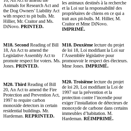
16, An Act to amend the
les animaux destinés à la recherche
Animals for Research Act and
et la Loi sur la responsabilité des
the Dog Owners’ Liability Act
propriétaires de chiens en ce qui a
with respect to pit bulls. Mr.
trait aux pit-bulls. M. Hillier, M.
Hillier, Mr. Craitor and Ms.
Craitor et Mme DiNovo.
DiNovo.
PRINTED.
IMPRIMÉ.
M18. Second
Reading of Bill
M18. Deuxième
lecture du projet
18, An Act to amend the
de loi 18, Loi modifiant la Loi sur
Legislative Assembly Act to
l’Assemblée législative pour
promote respect for voters. Ms.
promouvoir le respect des électeurs.
Jones.
PRINTED.
Mme Jones.
IMPRIMÉ.
M20. Troisième
lecture du projet
M20. Third
Reading of Bill
de loi 20, Loi modifiant la Loi de
20, An Act to amend the Fire
1997 sur la prévention et la
Protection and Prevention Act,
protection contre l’incendie pour
1997 to require carbon
exiger l’installation de détecteurs de
monoxide detectors in certain
monoxyde de carbone dans certains
residential buildings. Mr.
immeubles d’habitation. M.
Hardeman.
REPRINTED.
Hardeman.
RÉIMPRIMÉ.