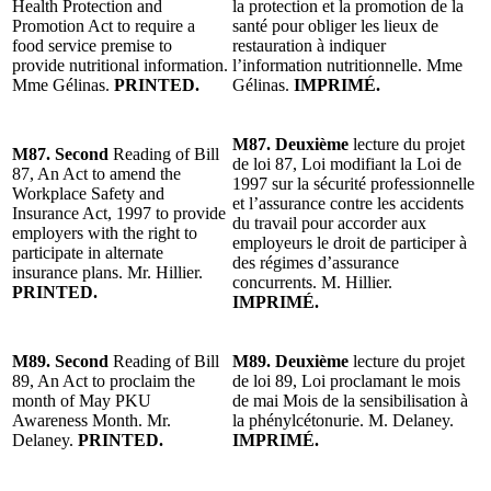
Health Protection and
la protection et la promotion de la
Promotion Act to require a
santé pour obliger les lieux de
food service premise to
restauration à indiquer
provide nutritional information.
l’information nutritionnelle. Mme
Mme Gélinas.
PRINTED.
Gélinas.
IMPRIMÉ.
M87. Deuxième
lecture du projet
M87. Second
Reading of Bill
de loi 87, Loi modifiant la Loi de
87, An Act to amend the
1997 sur la sécurité professionnelle
Workplace Safety and
et l’assurance contre les accidents
Insurance Act, 1997 to provide
du travail pour accorder aux
employers with the right to
employeurs le droit de participer à
participate in alternate
des régimes d’assurance
insurance plans. Mr. Hillier.
concurrents. M. Hillier.
PRINTED.
IMPRIMÉ.
M89. Second
Reading of Bill
M89. Deuxième
lecture du projet
89, An Act to proclaim the
de loi 89, Loi proclamant le mois
month of May PKU
de mai Mois de la sensibilisation à
Awareness Month. Mr.
la phénylcétonurie. M. Delaney.
Delaney.
PRINTED.
IMPRIMÉ.