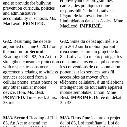
et prévoyant des programmes-
and to provide for bullying
cadres, des politiques et une
prevention curricula, policies
responsabilité administrative à
and administrative
l’égard de la prévention de
accountability in schools. Ms.
l’intimidation dans les écoles. Mme
MacLeod.
PRINTED.
MacLeod.
IMPRIMÉ.
G82.
Resuming the debate
G82.
Suite du débat ajourné le 6
adjourned on June 6, 2012 on
juin 2012 sur la motion portant
the motion for
Second
deuxième
lecture du projet de loi
Reading of Bill 82, An Act to
82, Loi visant à mieux protéger les
strengthen consumer protection
consommateurs en ce qui concerne
with respect to consumer
les conventions de consommation
agreements relating to wireless
portant sur les services sans fil
services accessed from a
accessibles au moyen d’un
cellular phone, smart phone or
téléphone cellulaire, d’un téléphone
any other similar mobile
intelligent ou de tout autre appareil
device. Hon. Ms. Best.
mobile semblable. L’hon. Mme
PRINTED.
Time used: 3 hrs.
Best.
IMPRIMÉ.
Durée du débat:
33 mins.
3 h 33.
M83. Second
Reading of Bill
M83. Deuxième
lecture du projet
83, An Act to amend the
de loi 83, Loi modifiant la Loi de