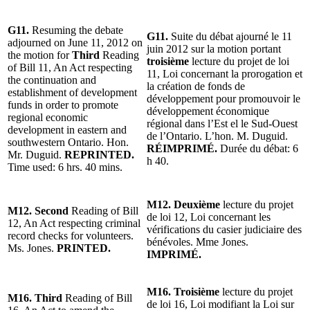
G11.
Resuming the debate
G11.
Suite du débat ajourné le 11
adjourned on June 11, 2012 on
juin 2012 sur la motion portant
the motion for
Third
Reading
troisième
lecture du projet de loi
of Bill 11, An Act respecting
11, Loi concernant la prorogation et
the continuation and
la création de fonds de
establishment of development
développement pour promouvoir le
funds in order to promote
développement économique
regional economic
régional dans l’Est el le Sud-Ouest
development in eastern and
de l’Ontario. L’hon. M. Duguid.
southwestern Ontario. Hon.
RÉIMPRIMÉ.
Durée du débat: 6
Mr. Duguid.
REPRINTED.
h 40.
Time used: 6 hrs. 40 mins.
M12.
Deuxième
lecture du projet
M12. Second
Reading of Bill
de loi 12, Loi concernant les
12, An Act respecting criminal
vérifications du casier judiciaire des
record checks for volunteers.
bénévoles. Mme Jones.
Ms. Jones.
PRINTED.
IMPRIMÉ.
M16. Troisième
lecture du projet
M16. Third
Reading of Bill
de loi 16, Loi modifiant la Loi sur