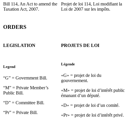
Bill 114, An Act to amend the
Projet de loi 114, Loi modifiant la
Taxation Act, 2007.
Loi de 2007 sur les impôts.
ORDERS
LEGISLATION
PROJETS DE LOI
Légende
Legend
«G» = projet de loi du
“G” = Government Bill.
gouvernement.
“M” = Private Member’s
«M» = projet de loi d’intérêt public
Public Bill.
émanant d’un député.
“D” = Committee Bill.
«D» = projet de loi d’un comité.
“Pr” = Private Bill.
«Pr» = projet de loi d’intérêt privé.