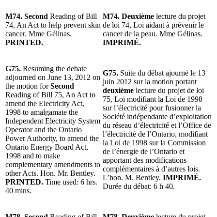
M74. Second
Reading of Bill
M74. Deuxième
lecture du projet
74, An Act to help prevent skin
de loi 74, Loi aidant à prévenir le
cancer. Mme Gélinas.
cancer de la peau. Mme Gélinas.
PRINTED.
IMPRIMÉ.
G75.
Resuming the debate
G75.
Suite du débat ajourné le 13
adjourned on June 13, 2012 on
juin 2012 sur la motion portant
the motion for
Second
deuxième
lecture du projet de loi
Reading of Bill 75, An Act to
75, Loi modifiant la Loi de 1998
amend the Electricity Act,
sur l’électricité pour fusionner la
1998 to amalgamate the
Société indépendante d’exploitation
Independent Electricity System
du réseau d’électricité et l’Office de
Operator and the Ontario
l’électricité de l’Ontario, modifiant
Power Authority, to amend the
la Loi de 1998 sur la Commission
Ontario Energy Board Act,
de l’énergie de l’Ontario et
1998 and to make
apportant des modifications
complementary amendments to
complémentaires à d’autres lois.
other Acts. Hon. Mr. Bentley.
L’hon. M. Bentley.
IMPRIMÉ.
PRINTED.
Time used: 6 hrs.
Durée du débat: 6 h 40.
40 mins.
M78. Second
Reading of Bill
M78. Deuxième
lecture du projet