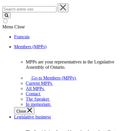
Search
entire
site
Menu
Close
Français
Members (MPPs)
MPPs are your representatives in the Legislative
MPPs
Assembly of Ontario.
are
your
Go to Members (MPPs)
representatives
Current MPPs
in
All MPPs
the
Contact
Legislative
The Speaker
Assembly
In memoriam
of
Close
Ontario.
Legislative business