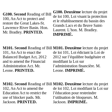
G100. Deuxième
lecture du projet
G100. Second
Reading of Bill
de loi 100, Loi visant la protection
100, An Act to protect and
et le rétablissement du bassin des
restore the Great Lakes-St.
Grands Lacs et du fleuve Saint-
Lawrence River Basin. Hon.
Laurent. L’hon. M. Bradley.
Mr. Bradley.
PRINTED.
IMPRIMÉ.
M101. Second
Reading of Bill
M101. Deuxième
lecture du projet
101, An Act to enact the
de loi 101, Loi édictant la Loi de
Balanced Budget Act, 2012
2012 sur l’équilibre budgétaire et
and to amend the Financial
modifiant la Loi sur
Administration Act. Mr.
l’administration financière. M.
Leone.
PRINTED.
Leone.
IMPRIMÉ.
M102. Second
Reading of Bill
M102. Deuxième
lecture du projet
102, An Act to amend the
de loi 102, Loi modifiant la Loi sur
Education Act to restrict the
l’éducation pour restreindre
use of blocker pads. Mr.
l’utilisation de bloqueurs. M.
Jackson.
PRINTED.
Jackson.
IMPRIMÉ.