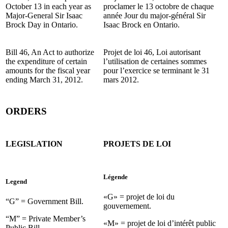
October 13 in each year as
proclamer le 13 octobre de chaque
Major-General Sir Isaac
année Jour du major-général Sir
Brock Day in Ontario.
Isaac Brock en Ontario.
Bill 46, An Act to authorize
Projet de loi 46, Loi autorisant
the expenditure of certain
l’utilisation de certaines sommes
amounts for the fiscal year
pour l’exercice se terminant le 31
ending March 31, 2012.
mars 2012.
ORDERS
LEGISLATION
PROJETS DE LOI
Légende
Legend
«G» = projet de loi du
“G” = Government Bill.
gouvernement.
“M” = Private Member’s
«M» = projet de loi d’intérêt public
Public Bill.