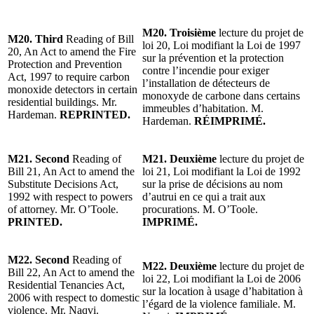
M20. Troisième
lecture du projet de
M20. Third
Reading of Bill
loi 20, Loi modifiant la Loi de 1997
20, An Act to amend the Fire
sur la prévention et la protection
Protection and Prevention
contre l’incendie pour exiger
Act, 1997 to require carbon
l’installation de détecteurs de
monoxide detectors in certain
monoxyde de carbone dans certains
residential buildings. Mr.
immeubles d’habitation. M.
Hardeman.
REPRINTED.
Hardeman.
RÉIMPRIMÉ.
M21. Second
Reading of
M21. Deuxième
lecture du projet de
Bill 21, An Act to amend the
loi 21, Loi modifiant la Loi de 1992
Substitute Decisions Act,
sur la prise de décisions au nom
1992 with respect to powers
d’autrui en ce qui a trait aux
of attorney. Mr. O’Toole.
procurations. M. O’Toole.
PRINTED.
IMPRIMÉ.
M22. Second
Reading of
M22. Deuxième
lecture du projet de
Bill 22, An Act to amend the
loi 22, Loi modifiant la Loi de 2006
Residential Tenancies Act,
sur la location à usage d’habitation à
2006 with respect to domestic
l’égard de la violence familiale. M.
violence. Mr. Naqvi.