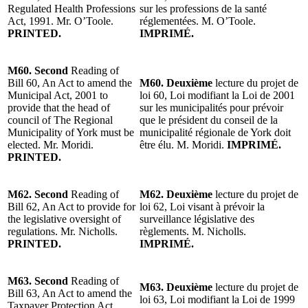
Regulated Health Professions
sur les professions de la santé
Act, 1991. Mr. O’Toole.
réglementées. M. O’Toole.
PRINTED.
IMPRIMÉ.
M60. Second
Reading of
Bill 60, An Act to amend the
M60. Deuxième
lecture du projet de
Municipal Act, 2001 to
loi 60, Loi modifiant la Loi de 2001
provide that the head of
sur les municipalités pour prévoir
council of The Regional
que le président du conseil de la
Municipality of York must be
municipalité régionale de York doit
elected. Mr. Moridi.
être élu. M. Moridi.
IMPRIMÉ.
PRINTED.
M62. Second
Reading of
M62. Deuxième
lecture du projet de
Bill 62, An Act to provide for
loi 62, Loi visant à prévoir la
the legislative oversight of
surveillance législative des
regulations. Mr. Nicholls.
règlements. M. Nicholls.
PRINTED.
IMPRIMÉ.
M63. Second
Reading of
M63. Deuxième
lecture du projet de
Bill 63, An Act to amend the
loi 63, Loi modifiant la Loi de 1999
Taxpayer Protection Act,