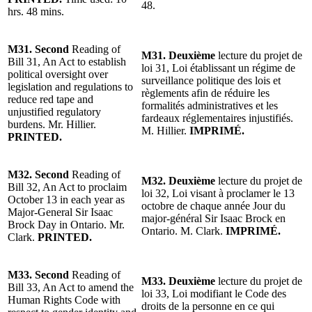
48.
hrs. 48 mins.
M31. Second
Reading of
M31. Deuxième
lecture du projet de
Bill 31, An Act to establish
loi 31, Loi établissant un régime de
political oversight over
surveillance politique des lois et
legislation and regulations to
règlements afin de réduire les
reduce red tape and
formalités administratives et les
unjustified regulatory
fardeaux réglementaires injustifiés.
burdens. Mr. Hillier.
M. Hillier.
IMPRIMÉ.
PRINTED.
M32. Second
Reading of
M32. Deuxième
lecture du projet de
Bill 32, An Act to proclaim
loi 32, Loi visant à proclamer le 13
October 13 in each year as
octobre de chaque année Jour du
Major-General Sir Isaac
major-général Sir Isaac Brock en
Brock Day in Ontario. Mr.
Ontario. M. Clark.
IMPRIMÉ.
Clark.
PRINTED.
M33. Second
Reading of
M33. Deuxième
lecture du projet de
Bill 33, An Act to amend the
loi 33, Loi modifiant le Code des
Human Rights Code with
droits de la personne en ce qui