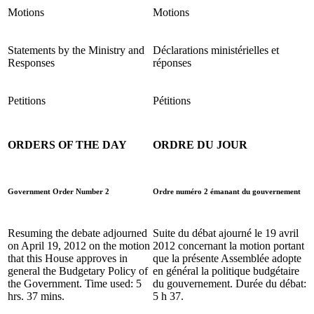
Motions
Motions
Statements by the Ministry and
Déclarations ministérielles et
Responses
réponses
Petitions
Pétitions
ORDERS OF THE DAY
ORDRE DU JOUR
Government Order Number 2
Ordre numéro 2 émanant du gouvernement
Resuming the debate adjourned
Suite du débat ajourné le 19 avril
on April 19, 2012 on the motion
2012 concernant la motion portant
that this House approves in
que la présente Assemblée adopte
general the Budgetary Policy of
en général la politique budgétaire
the Government. Time used: 5
du gouvernement. Durée du débat:
hrs. 37 mins.
5 h 37.