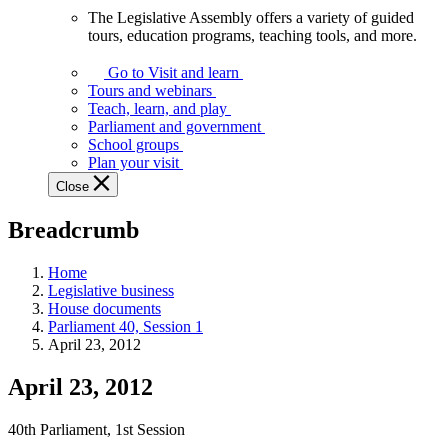
The Legislative Assembly offers a variety of guided
The
tours, education programs, teaching tools, and more.
Legislative
Assembly
Go to Visit and learn
offers
Tours and webinars
a
Teach, learn, and play
variety
Parliament and government
of
School groups
guided
Plan your visit
tours,
Close
education
programs,
Breadcrumb
teaching
tools,
and
Home
more.
Legislative business
House documents
Parliament 40, Session 1
April 23, 2012
April 23, 2012
40th Parliament, 1st Session