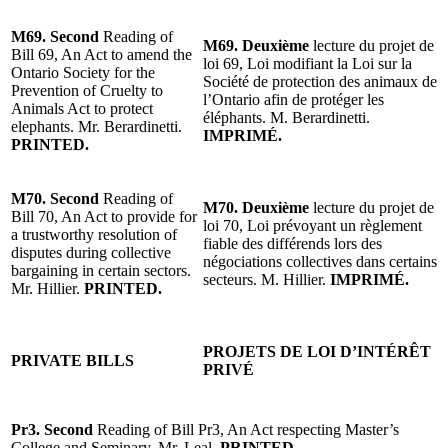
M69. Second
Reading of
M69. Deuxième
lecture du projet de
Bill 69, An Act to amend the
loi 69, Loi modifiant la Loi sur la
Ontario Society for the
Société de protection des animaux de
Prevention of Cruelty to
l’Ontario afin de protéger les
Animals Act to protect
éléphants. M. Berardinetti.
elephants. Mr. Berardinetti.
IMPRIMÉ.
PRINTED.
M70. Second
Reading of
M70. Deuxième
lecture du projet de
Bill 70, An Act to provide for
loi 70, Loi prévoyant un règlement
a trustworthy resolution of
fiable des différends lors des
disputes during collective
négociations collectives dans certains
bargaining in certain sectors.
secteurs. M. Hillier.
IMPRIMÉ.
Mr. Hillier.
PRINTED.
PROJETS DE LOI D’INTÉRÊT
PRIVATE BILLS
PRIVÉ
Pr3. Second
Reading of Bill Pr3, An Act respecting Master’s
College and Seminary. Mr. Leal.
PRINTED.