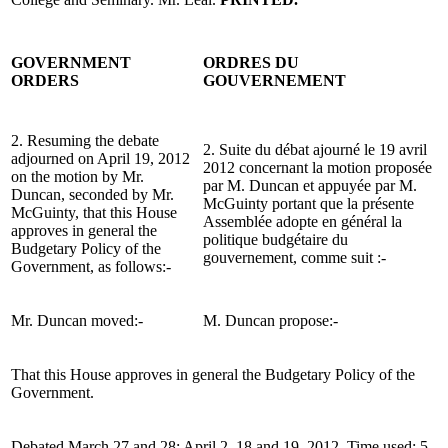
GOVERNMENT
ORDRES DU
ORDERS
GOUVERNEMENT
2. Resuming the debate
2. Suite du débat ajourné le 19 avril
adjourned on April 19, 2012
2012 concernant la motion proposée
on the motion by Mr.
par M. Duncan et appuyée par M.
Duncan, seconded by Mr.
McGuinty portant que la présente
McGuinty, that this House
Assemblée adopte en général la
approves in general the
politique budgétaire du
Budgetary Policy of the
gouvernement, comme suit :-
Government, as follows:-
Mr. Duncan moved:-
M. Duncan propose:-
That this House approves in general the Budgetary Policy of the
Government.
Debated March 27 and 28; April 2, 18 and 19, 2012. Time used: 5