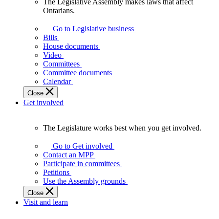
The Legislative Assembly makes laws that affect
The
Ontarians.
Legislative
Assembly
Go to Legislative business
makes
Bills
laws
House documents
that
Video
affect
Committees
Ontarians.
Committee documents
Calendar
Close
Get involved
The Legislature works best when you get involved.
The
Legislature
Go to Get involved
works
Contact an MPP
best
Participate in committees
when
Petitions
you
Use the Assembly grounds
get
Close
involved.
Visit and learn