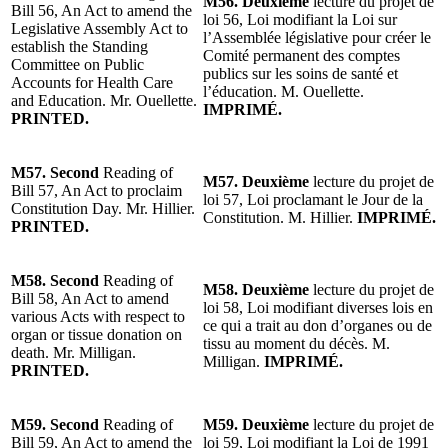
M56. Deuxième
lecture du projet de
Bill 56, An Act to amend the
loi 56, Loi modifiant la Loi sur
Legislative Assembly Act to
l’Assemblée législative pour créer le
establish the Standing
Comité permanent des comptes
Committee on Public
publics sur les soins de santé et
Accounts for Health Care
l’éducation. M. Ouellette.
and Education. Mr. Ouellette.
IMPRIMÉ.
PRINTED.
M57. Second
Reading of
M57. Deuxième
lecture du projet de
Bill 57, An Act to proclaim
loi 57, Loi proclamant le Jour de la
Constitution Day. Mr. Hillier.
Constitution. M. Hillier.
IMPRIMÉ.
PRINTED.
M58. Second
Reading of
M58. Deuxième
lecture du projet de
Bill 58, An Act to amend
loi 58, Loi modifiant diverses lois en
various Acts with respect to
ce qui a trait au don d’organes ou de
organ or tissue donation on
tissu au moment du décès. M.
death. Mr. Milligan.
Milligan.
IMPRIMÉ.
PRINTED.
M59. Second
Reading of
M59. Deuxième
lecture du projet de
Bill 59, An Act to amend the
loi 59, Loi modifiant la Loi de 1991