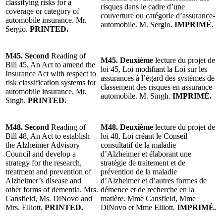
classifying risks for a
risques dans le cadre d’une
coverage or category of
couverture ou catégorie d’assurance-
automobile insurance. Mr.
automobile. M. Sergio.
IMPRIMÉ.
Sergio.
PRINTED.
M45. Second
Reading of
M45. Deuxième
lecture du projet de
Bill 45, An Act to amend the
loi 45, Loi modifiant la Loi sur les
Insurance Act with respect to
assurances à l’égard des systèmes de
risk classification systems for
classement des risques en assurance-
automobile insurance. Mr.
automobile. M. Singh.
IMPRIMÉ.
Singh.
PRINTED.
M48. Second
Reading of
M48. Deuxième
lecture du projet de
Bill 48, An Act to establish
loi 48, Loi créant le Conseil
the Alzheimer Advisory
consultatif de la maladie
Council and develop a
d’Alzheimer et élaborant une
strategy for the research,
stratégie de traitement et de
treatment and prevention of
prévention de la maladie
Alzheimer’s disease and
d’Alzheimer et d’autres formes de
other forms of dementia. Mrs.
démence et de recherche en la
Cansfield, Ms. DiNovo and
matière. Mme Cansfield, Mme
Mrs. Elliott.
PRINTED.
DiNovo et Mme Elliott.
IMPRIMÉ.