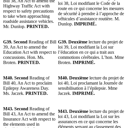
Bill 38, An Act to amend the
loi 38, Loi modifiant le Code de la
Highway Traffic Act with
route en ce qui concerne les mesures
respect to safety precautions
de sécurité à prendre à l’approche de
to take when approaching
véhicules d’assistance routière. M.
roadside assistance vehicles.
Dunlop.
IMPRIMÉ.
Mr. Dunlop.
PRINTED.
G39. Second
Reading of Bill
G39. Deuxième
lecture du projet de
39, An Act to amend the
loi 39, Loi modifiant la Loi sur
Education Act with respect to
l’éducation en ce qui a trait aux
concussions. Hon. Ms.
commotions cérébrales. L’hon. Mme
Broten.
PRINTED.
Broten.
IMPRIMÉ.
M40. Second
Reading of
M40. Deuxième
lecture du projet de
Bill 40, An Act to proclaim
loi 40, Loi proclamant la Journée de
Epilepsy Awareness Day.
sensibilisation à l’épilepsie. Mme
Ms. Jaczek.
PRINTED.
Jaczek.
IMPRIMÉ.
M43. Second
Reading of
M43. Deuxième
lecture du projet de
Bill 43, An Act to amend the
loi 43, Loi modifiant la Loi sur les
Insurance Act with respect to
assurances en ce qui concerne les
the elements used in
éléments servant au classement des