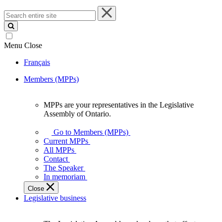
Search
entire
site
Menu
Close
Français
Members (MPPs)
MPPs are your representatives in the Legislative
MPPs
Assembly of Ontario.
are
your
Go to Members (MPPs)
representatives
Current MPPs
in
All MPPs
the
Contact
Legislative
The Speaker
Assembly
In memoriam
of
Close
Ontario.
Legislative business