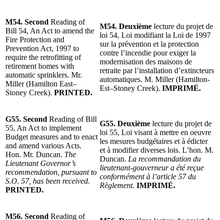
M54. Second
Reading of
M54. Deuxième
lecture du projet de
Bill 54, An Act to amend the
loi 54, Loi modifiant la Loi de 1997
Fire Protection and
sur la prévention et la protection
Prevention Act, 1997 to
contre l’incendie pour exiger la
require the retrofitting of
modernisation des maisons de
retirement homes with
retraite par l’installation d’extincteurs
automatic sprinklers. Mr.
automatiques. M. Miller (Hamilton-
Miller (Hamilton East–
Est–Stoney Creek).
IMPRIMÉ.
Stoney Creek).
PRINTED.
G55. Second
Reading of Bill
G55. Deuxième
lecture du projet de
55, An Act to implement
loi 55, Loi visant à mettre en oeuvre
Budget measures and to enact
les mesures budgétaires et à édicter
and amend various Acts.
et à modifier diverses lois. L’hon. M.
Hon. Mr. Duncan.
The
Duncan.
La recommandation du
Lieutenant Governor’s
lieutenant-gouverneur a été reçue
recommendation, pursuant to
conformément à l’article 57 du
S.O. 57, has been received.
Règlement.
IMPRIMÉ.
PRINTED.
M56. Second
Reading of