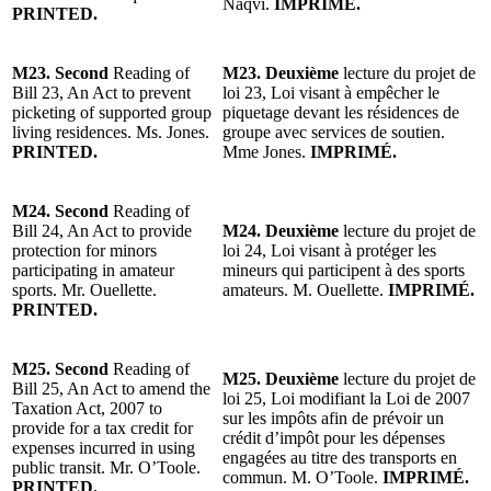
Naqvi.
IMPRIMÉ.
PRINTED.
M23. Second
Reading of
M23. Deuxième
lecture du projet de
Bill 23, An Act to prevent
loi 23, Loi visant à empêcher le
picketing of supported group
piquetage devant les résidences de
living residences. Ms. Jones.
groupe avec services de soutien.
PRINTED.
Mme Jones.
IMPRIMÉ.
M24. Second
Reading of
Bill 24, An Act to provide
M24. Deuxième
lecture du projet de
protection for minors
loi 24, Loi visant à protéger les
participating in amateur
mineurs qui participent à des sports
sports. Mr. Ouellette.
amateurs. M. Ouellette.
IMPRIMÉ.
PRINTED.
M25. Second
Reading of
M25. Deuxième
lecture du projet de
Bill 25, An Act to amend the
loi 25, Loi modifiant la Loi de 2007
Taxation Act, 2007 to
sur les impôts afin de prévoir un
provide for a tax credit for
crédit d’impôt pour les dépenses
expenses incurred in using
engagées au titre des transports en
public transit. Mr. O’Toole.
commun. M. O’Toole.
IMPRIMÉ.
PRINTED.