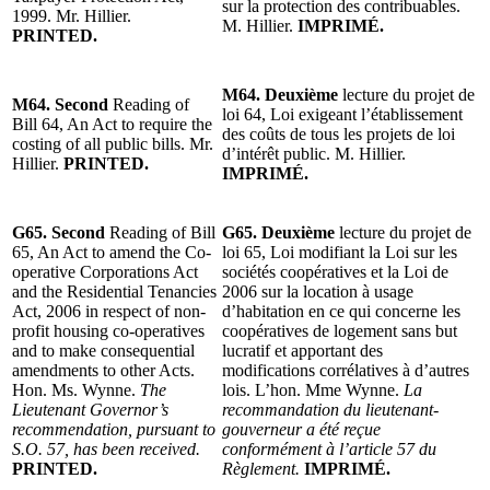
sur la protection des contribuables.
1999. Mr. Hillier.
M. Hillier.
IMPRIMÉ.
PRINTED.
M64. Deuxième
lecture du projet de
M64. Second
Reading of
loi 64, Loi exigeant l’établissement
Bill 64, An Act to require the
des coûts de tous les projets de loi
costing of all public bills. Mr.
d’intérêt public. M. Hillier.
Hillier.
PRINTED.
IMPRIMÉ.
G65. Second
Reading of Bill
G65. Deuxième
lecture du projet de
65, An Act to amend the Co-
loi 65, Loi modifiant la Loi sur les
operative Corporations Act
sociétés coopératives et la Loi de
and the Residential Tenancies
2006 sur la location à usage
Act, 2006 in respect of non-
d’habitation en ce qui concerne les
profit housing co-operatives
coopératives de logement sans but
and to make consequential
lucratif et apportant des
amendments to other Acts.
modifications corrélatives à d’autres
Hon. Ms. Wynne.
The
lois. L’hon. Mme Wynne.
La
Lieutenant Governor’s
recommandation du lieutenant-
recommendation, pursuant to
gouverneur a été reçue
S.O. 57, has been received.
conformément à l’article 57 du
PRINTED.
Règlement.
IMPRIMÉ.