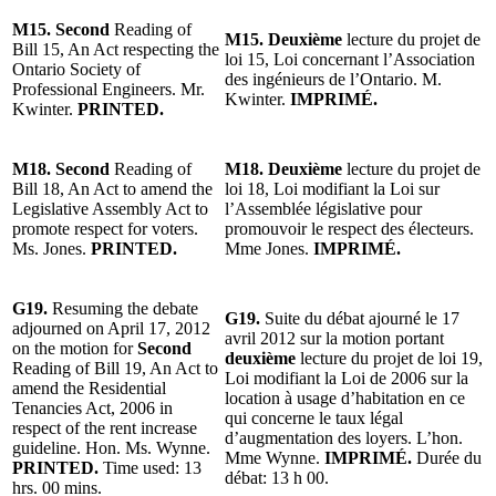
M15. Second
Reading of
M15. Deuxième
lecture du projet de
Bill 15, An Act respecting the
loi 15, Loi concernant l’Association
Ontario Society of
des ingénieurs de l’Ontario. M.
Professional Engineers. Mr.
Kwinter.
IMPRIMÉ.
Kwinter.
PRINTED.
M18. Second
Reading of
M18. Deuxième
lecture du projet de
Bill 18, An Act to amend the
loi 18, Loi modifiant la Loi sur
Legislative Assembly Act to
l’Assemblée législative pour
promote respect for voters.
promouvoir le respect des électeurs.
Ms. Jones.
PRINTED.
Mme Jones.
IMPRIMÉ.
G19.
Resuming the debate
G19.
Suite du débat ajourné le 17
adjourned on April 17, 2012
avril 2012 sur la motion portant
on the motion for
Second
deuxième
lecture du projet de loi 19,
Reading of Bill 19, An Act to
Loi modifiant la Loi de 2006 sur la
amend the Residential
location à usage d’habitation en ce
Tenancies Act, 2006 in
qui concerne le taux légal
respect of the rent increase
d’augmentation des loyers. L’hon.
guideline. Hon. Ms. Wynne.
Mme Wynne.
IMPRIMÉ.
Durée du
PRINTED.
Time used: 13
débat: 13 h 00.
hrs. 00 mins.