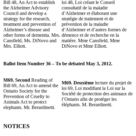
Bill 48, An Act to establish
loi 48, Loi créant le Conseil
the Alzheimer Advisory
consultatif de la maladie
Council and develop a
d’Alzheimer et élaborant une
strategy for the research,
stratégie de traitement et de
treatment and prevention of
prévention de la maladie
Alzheimer’s disease and
d’Alzheimer et d’autres formes de
other forms of dementia. Mrs.
démence et de recherche en la
Cansfield, Ms. DiNovo and
matière. Mme Cansfield, Mme
Mrs. Elliott.
DiNovo et Mme Elliott.
Ballot Item Number 36 – To be debated May 3, 2012.
M69. Second
Reading of
M69. Deuxième
lecture du projet de
Bill 69, An Act to amend the
loi 69, Loi modifiant la Loi sur la
Ontario Society for the
Société de protection des animaux de
Prevention of Cruelty to
l’Ontario afin de protéger les
Animals Act to protect
éléphants. M. Berardinetti.
elephants. Mr. Berardinetti.
NOTICES