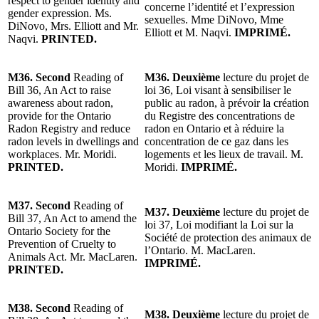
respect to gender identity and
concerne l’identité et l’expression
gender expression. Ms.
sexuelles. Mme DiNovo, Mme
DiNovo, Mrs. Elliott and Mr.
Elliott et M. Naqvi.
IMPRIMÉ.
Naqvi.
PRINTED.
M36. Second
Reading of
M36. Deuxième
lecture du projet de
Bill 36, An Act to raise
loi 36, Loi visant à sensibiliser le
awareness about radon,
public au radon, à prévoir la création
provide for the Ontario
du Registre des concentrations de
Radon Registry and reduce
radon en Ontario et à réduire la
radon levels in dwellings and
concentration de ce gaz dans les
workplaces. Mr. Moridi.
logements et les lieux de travail. M.
PRINTED.
Moridi.
IMPRIMÉ.
M37. Second
Reading of
M37. Deuxième
lecture du projet de
Bill 37, An Act to amend the
loi 37, Loi modifiant la Loi sur la
Ontario Society for the
Société de protection des animaux de
Prevention of Cruelty to
l’Ontario. M. MacLaren.
Animals Act. Mr. MacLaren.
IMPRIMÉ.
PRINTED.
M38. Second
Reading of
M38. Deuxième
lecture du projet de