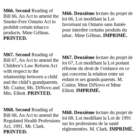
M66. Second
Reading of
M66. Deuxième
lecture du projet de
Bill 66, An Act to amend the
loi 66, Loi modifiant la Loi
Smoke-Free Ontario Act to
favorisant un Ontario sans fumée
prohibit certain tobacco
pour interdire certains produits du
products. Mme Gélinas.
tabac. Mme Gélinas.
IMPRIMÉ.
PRINTED.
M67. Second
Reading of
M67. Deuxième
lecture du projet de
Bill 67, An Act to amend the
loi 67, Loi modifiant la Loi portant
Children’s Law Reform Act
réforme du droit de l’enfance en ce
with respect to the
qui concerne la relation entre un
relationship between a child
enfant et ses grands-parents. M.
and the child’s grandparents.
Craitor, Mme DiNovo et Mme
Mr. Craitor, Ms. DiNovo and
Elliott.
IMPRIMÉ.
Mrs. Elliott.
PRINTED.
M68. Second
Reading of
M68. Deuxième
lecture du projet de
Bill 68, An Act to amend the
loi 68, Loi modifiant la Loi de 1991
Regulated Health Professions
sur les professions de la santé
Act, 1991. Mr. Clark.
réglementées. M. Clark.
IMPRIMÉ.
PRINTED.