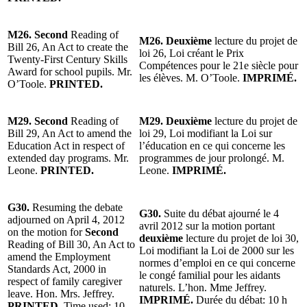
M26. Second
Reading of
M26. Deuxième
lecture du projet de
Bill 26, An Act to create the
loi 26, Loi créant le Prix
Twenty-First Century Skills
Compétences pour le 21e siècle pour
Award for school pupils. Mr.
les élèves. M. O’Toole.
IMPRIMÉ.
O’Toole.
PRINTED.
M29. Second
Reading of
M29. Deuxième
lecture du projet de
Bill 29, An Act to amend the
loi 29, Loi modifiant la Loi sur
Education Act in respect of
l’éducation en ce qui concerne les
extended day programs. Mr.
programmes de jour prolongé. M.
Leone.
PRINTED.
Leone.
IMPRIMÉ.
G30.
Resuming the debate
G30.
Suite du débat ajourné le 4
adjourned on April 4, 2012
avril 2012 sur la motion portant
on the motion for
Second
deuxième
lecture du projet de loi 30,
Reading of Bill 30, An Act to
Loi modifiant la Loi de 2000 sur les
amend the Employment
normes d’emploi en ce qui concerne
Standards Act, 2000 in
le congé familial pour les aidants
respect of family caregiver
naturels. L’hon. Mme Jeffrey.
leave. Hon. Mrs. Jeffrey.
IMPRIMÉ.
Durée du débat: 10 h
PRINTED.
Time used: 10