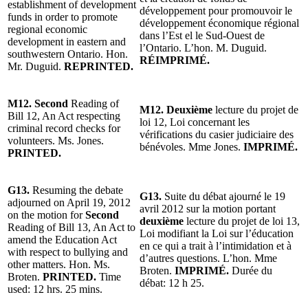
establishment of development
développement pour promouvoir le
funds in order to promote
développement économique régional
regional economic
dans l’Est el le Sud-Ouest de
development in eastern and
l’Ontario. L’hon. M. Duguid.
southwestern Ontario. Hon.
RÉIMPRIMÉ.
Mr. Duguid.
REPRINTED.
M12. Second
Reading of
M12.
Deuxième
lecture du projet de
Bill 12, An Act respecting
loi 12, Loi concernant les
criminal record checks for
vérifications du casier judiciaire des
volunteers. Ms. Jones.
bénévoles. Mme Jones.
IMPRIMÉ.
PRINTED.
G13.
Resuming the debate
G13.
Suite du débat ajourné le 19
adjourned on April 19, 2012
avril 2012 sur la motion portant
on the motion for
Second
deuxième
lecture du projet de loi 13,
Reading of Bill 13, An Act to
Loi modifiant la Loi sur l’éducation
amend the Education Act
en ce qui a trait à l’intimidation et à
with respect to bullying and
d’autres questions. L’hon. Mme
other matters. Hon. Ms.
Broten.
IMPRIMÉ.
Durée du
Broten.
PRINTED.
Time
débat: 12 h 25.
used: 12 hrs. 25 mins.