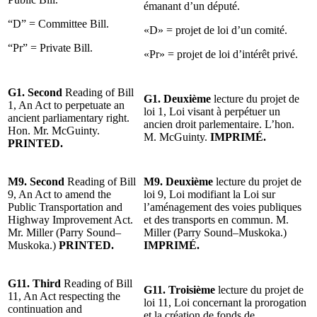
émanant d’un député.
“D” = Committee Bill.
«D» = projet de loi d’un comité.
“Pr” = Private Bill.
«Pr» = projet de loi d’intérêt privé.
G1. Second
Reading of Bill
G1. Deuxième
lecture du projet de
1, An Act to perpetuate an
loi 1, Loi visant à perpétuer un
ancient parliamentary right.
ancien droit parlementaire. L’hon.
Hon. Mr. McGuinty.
M. McGuinty.
IMPRIMÉ.
PRINTED.
M9. Second
Reading of Bill
M9.
Deuxième
lecture du projet de
9, An Act to amend the
loi 9, Loi modifiant la Loi sur
Public Transportation and
l’aménagement des voies publiques
Highway Improvement Act.
et des transports en commun. M.
Mr. Miller (Parry Sound–
Miller (Parry Sound–Muskoka.)
Muskoka.)
PRINTED.
IMPRIMÉ.
G11. Third
Reading of Bill
G11. Troisième
lecture du projet de
11, An Act respecting the
loi 11, Loi concernant la prorogation
continuation and
et la création de fonds de