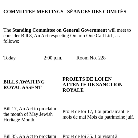
COMMITTEE MEETINGS
SÉANCES DES COMITÉS
The
Standing Committee on General Government
will meet to
consider Bill 8, An Act respecting Ontario One Call Ltd., as
follows:
Today
2:00 p.m.
Room No. 228
PROJETS DE LOI EN
BILLS AWAITING
ATTENTE DE SANCTION
ROYAL ASSENT
ROYALE
Bill 17, An Act to proclaim
Projet de loi 17, Loi proclamant le
the month of May Jewish
mois de mai Mois du patrimoine juif.
Heritage Month.
Bill 35, An Act to proclaim
Projet de loi 35, Loi visant à