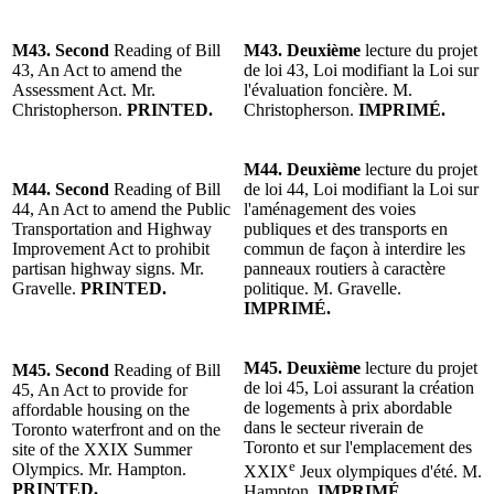
M43. Second
Reading of Bill
M43. Deuxième
lecture du projet
43, An Act to amend the
de loi 43, Loi modifiant la Loi sur
Assessment Act. Mr.
l'évaluation foncière. M.
Christopherson.
PRINTED.
Christopherson.
IMPRIMÉ.
M44. Deuxième
lecture du projet
M44. Second
Reading of Bill
de loi 44, Loi modifiant la Loi sur
44, An Act to amend the Public
l'aménagement des voies
Transportation and Highway
publiques et des transports en
Improvement Act to prohibit
commun de façon à interdire les
partisan highway signs. Mr.
panneaux routiers à caractère
Gravelle.
PRINTED.
politique. M. Gravelle.
IMPRIMÉ.
M45. Deuxième
lecture du projet
M45. Second
Reading of Bill
de loi 45, Loi assurant la création
45, An Act to provide for
de logements à prix abordable
affordable housing on the
dans le secteur riverain de
Toronto waterfront and on the
Toronto et sur l'emplacement des
site of the XXIX Summer
e
Olympics. Mr. Hampton.
XXIX
Jeux olympiques d'été. M.
PRINTED.
Hampton.
IMPRIMÉ.