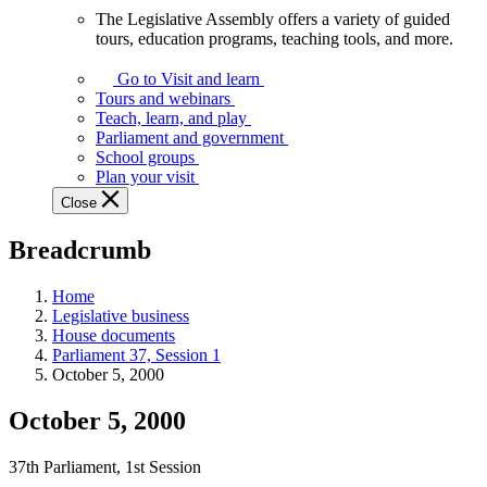
The Legislative Assembly offers a variety of guided
The
tours, education programs, teaching tools, and more.
Legislative
Assembly
Go to Visit and learn
offers
Tours and webinars
a
Teach, learn, and play
variety
Parliament and government
of
School groups
guided
Plan your visit
tours,
Close
education
programs,
Breadcrumb
teaching
tools,
and
Home
more.
Legislative business
House documents
Parliament 37, Session 1
October 5, 2000
October 5, 2000
37th Parliament, 1st Session