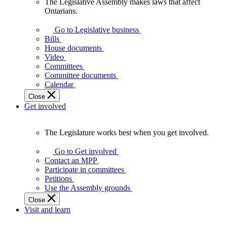
The Legislative Assembly makes laws that affect
The
Ontarians.
Legislative
Assembly
Go to Legislative business
makes
Bills
laws
House documents
that
Video
affect
Committees
Ontarians.
Committee documents
Calendar
Close
Get involved
The Legislature works best when you get involved.
The
Legislature
Go to Get involved
works
Contact an MPP
best
Participate in committees
when
Petitions
you
Use the Assembly grounds
get
Close
involved.
Visit and learn