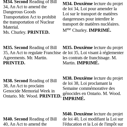
M34. Second
Reading of Bill
M34. Deuxième
lecture du projet
34, An Act to amend the
de loi 34, Loi pour amender la
Dangerous Goods
Loi sur le transport de matières
Transportation Act to prohibit
dangereuses pour interdire le
the transportation of Nuclear
transport de matières nucléaires.
Material.
me
M
Churley.
IMPRIMÉ.
Ms. Churley.
PRINTED.
M35. Second
Reading of Bill
M35. Deuxième
lecture du projet
35, An Act to regulate Franchise
de loi 35, Loi visant à réglementer
Agreements. Mr. Martin.
les contrats de franchisage. M.
PRINTED.
Martin.
IMPRIMÉ.
M38. Deuxième
lecture du projet
M38. Second
Reading of Bill
de loi 38, Loi proclamant la
38, An Act to proclaim
Semaine commémorative des
Genocide Memorial Week in
génocides en Ontario. M. Wood.
Ontario. Mr. Wood.
PRINTED.
IMPRIMÉ.
M40. Deuxième
lecture du projet
M40. Second
Reading of Bill
de loi 40, Loi modifiant la Loi sur
40, An Act to amend the
l'éducation et la Loi de l'impôt sur