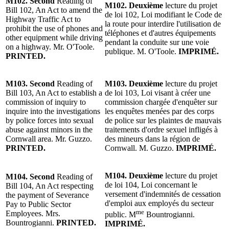
M102. Second
Reading of
M102. Deuxième
lecture du projet
Bill 102, An Act to amend the
de loi 102, Loi modifiant le Code de
Highway Traffic Act to
la route pour interdire l'utilisation de
prohibit the use of phones and
téléphones et d'autres équipements
other equipment while driving
pendant la conduite sur une voie
on a highway. Mr. O'Toole.
publique. M. O'Toole.
IMPRIMÉ.
PRINTED.
M103. Second
Reading of
M103. Deuxième
lecture du projet
Bill 103, An Act to establish a
de loi 103, Loi visant à créer une
commission of inquiry to
commission chargée d'enquêter sur
inquire into the investigations
les enquêtes menées par des corps
by police forces into sexual
de police sur les plaintes de mauvais
abuse against minors in the
traitements d'ordre sexuel infligés à
Cornwall area. Mr. Guzzo.
des mineurs dans la région de
PRINTED.
Cornwall. M. Guzzo.
IMPRIMÉ.
M104. Deuxième
lecture du projet
M104. Second
Reading of
de loi 104, Loi concernant le
Bill 104, An Act respecting
versement d'indemnités de cessation
the payment of Severance
d'emploi aux employés du secteur
Pay to Public Sector
me
Employees. Mrs.
public. M
Bountrogianni.
Bountrogianni.
PRINTED.
IMPRIMÉ.