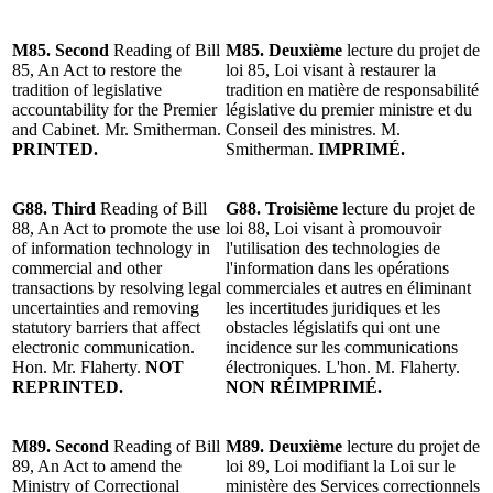
M85. Second
Reading of Bill
M85.
Deuxième
lecture du projet de
85, An Act to restore the
loi 85, Loi visant à restaurer la
tradition of legislative
tradition en matière de responsabilité
accountability for the Premier
législative du premier ministre et du
and Cabinet. Mr. Smitherman.
Conseil des ministres. M.
PRINTED.
Smitherman.
IMPRIMÉ.
G88. Third
Reading of Bill
G88. Troisième
lecture du projet de
88, An Act to promote the use
loi 88, Loi visant à promouvoir
of information technology in
l'utilisation des technologies de
commercial and other
l'information dans les opérations
transactions by resolving legal
commerciales et autres en éliminant
uncertainties and removing
les incertitudes juridiques et les
statutory barriers that affect
obstacles législatifs qui ont une
electronic communication.
incidence sur les communications
Hon. Mr. Flaherty.
NOT
électroniques. L'hon. M. Flaherty.
REPRINTED.
NON RÉIMPRIMÉ.
M89.
Second
Reading of Bill
M89. Deuxième
lecture du projet de
89, An Act to amend the
loi 89, Loi modifiant la Loi sur le
Ministry of Correctional
ministère des Services correctionnels