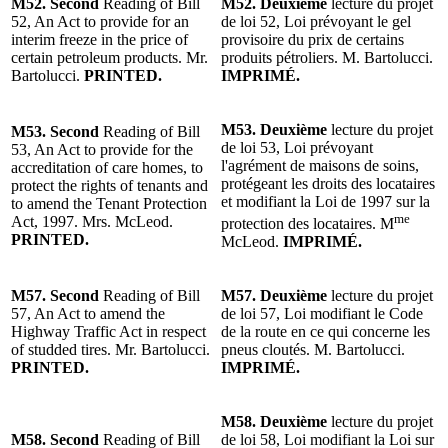
M52. Second
Reading of Bill
M52. Deuxième
lecture du projet
52, An Act to provide for an
de loi 52, Loi prévoyant le gel
interim freeze in the price of
provisoire du prix de certains
certain petroleum products. Mr.
produits pétroliers. M. Bartolucci.
Bartolucci.
PRINTED.
IMPRIMÉ.
M53. Deuxième
lecture du projet
M53. Second
Reading of Bill
de loi 53, Loi prévoyant
53, An Act to provide for the
l'agrément de maisons de soins,
accreditation of care homes, to
protégeant les droits des locataires
protect the rights of tenants and
et modifiant la Loi de 1997 sur la
to amend the Tenant Protection
me
Act, 1997. Mrs. McLeod.
protection des locataires. M
PRINTED.
McLeod.
IMPRIMÉ.
M57. Second
Reading of Bill
M57. Deuxième
lecture du projet
57, An Act to amend the
de loi 57, Loi modifiant le Code
Highway Traffic Act in respect
de la route en ce qui concerne les
of studded tires. Mr. Bartolucci.
pneus cloutés. M. Bartolucci.
PRINTED.
IMPRIMÉ.
M58. Deuxième
lecture du projet
M58. Second
Reading of Bill
de loi 58, Loi modifiant la Loi sur