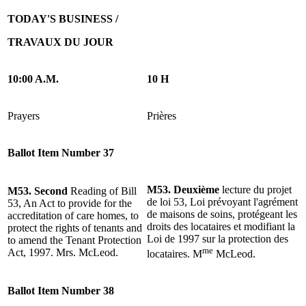
TODAY'S BUSINESS /
TRAVAUX DU JOUR
10:00 A.M.
10 H
Prayers
Prières
Ballot Item Number 37
M53. Deuxième
lecture du projet
M53. Second
Reading of Bill
de loi 53, Loi prévoyant l'agrément
53, An Act to provide for the
de maisons de soins, protégeant les
accreditation of care homes, to
droits des locataires et modifiant la
protect the rights of tenants and
Loi de 1997 sur la protection des
to amend the Tenant Protection
me
Act, 1997. Mrs. McLeod.
locataires. M
McLeod.
Ballot Item Number 38