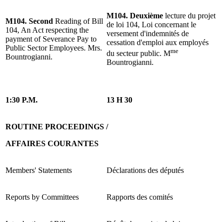
M104. Deuxième
lecture du projet
M104. Second
Reading of Bill
de loi 104, Loi concernant le
104, An Act respecting the
versement d'indemnités de
payment of Severance Pay to
cessation d'emploi aux employés
Public Sector Employees. Mrs.
me
du secteur public. M
Bountrogianni.
Bountrogianni.
1:30 P.M.
13 H 30
ROUTINE PROCEEDINGS /
AFFAIRES COURANTES
Members' Statements
Déclarations des députés
Reports by Committees
Rapports des comités