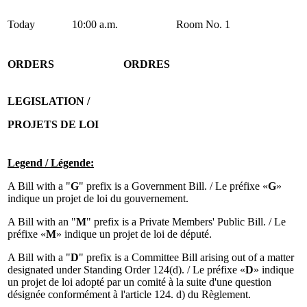
Today
10:00 a.m.
Room No. 1
ORDERS
ORDRES
LEGISLATION /
PROJETS DE LOI
Legend / Légende:
A Bill with a "
G
" prefix is a Government Bill. / Le préfixe «
G
»
indique un projet de loi du gouvernement.
A Bill with an "
M
" prefix is a Private Members' Public Bill. / Le
préfixe «
M
» indique un projet de loi de député.
A Bill with a "
D
" prefix is a Committee Bill arising out of a matter
designated under Standing Order 124(d). / Le préfixe «
D
» indique
un projet de loi adopté par un comité à la suite d'une question
désignée conformément à l'article 124. d) du Règlement.