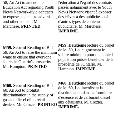
58, An Act to amend the
l'éducation à l'égard des contrats
Education Act regarding Youth
passés notamment avec le Youth
News Network-style contracts
News Network visant à exposer
to expose students to advertising
des élèves à des publicités et à
and other content. Mr.
d'autres types de contenu
Marchese.
PRINTED.
publicitaire. M. Marchese.
IMPRIMÉ.
M59. Deuxième
lecture du projet
M59. Second
Reading of Bill
de loi 59, Loi augmentant le
59, An Act to raise the minimum
salaire minimum pour que toute la
wage to ensure that everyone
population puisse bénéficier de la
shares in Ontario's prosperity.
prospérité de l'Ontario. M.
Mr. Hampton.
PRINTED
Hampton.
IMPRIMÉ.
M60. Deuxième
lecture du projet
M60. Second
Reading of Bill
de loi 60, Loi interdisant la
60, An Act to prohibit
discrimination dans la fourniture
discrimination in the supply of
d'essence et de carburant diesel
gas and diesel oil to retail
aux détaillants. M. Crozier.
dealers. Mr. Crozier.
PRINTED
IMPRIMÉ.