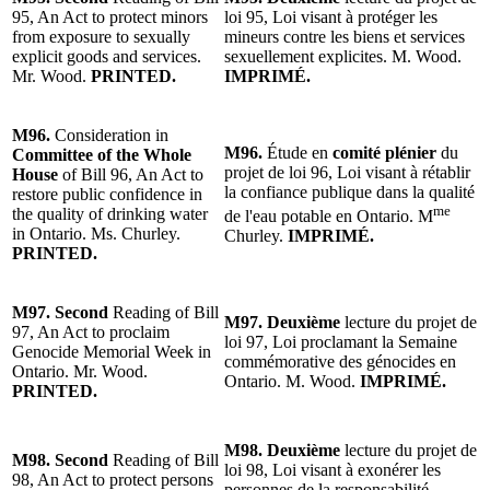
95, An Act to protect minors
loi 95, Loi visant à protéger les
from exposure to sexually
mineurs contre les biens et services
explicit goods and services.
sexuellement explicites. M. Wood.
Mr. Wood.
PRINTED.
IMPRIMÉ.
M96.
Consideration in
M96.
Étude en
comité plénier
du
Committee of the Whole
projet de loi 96, Loi visant à rétablir
House
of Bill 96, An Act to
la confiance publique dans la qualité
restore public confidence in
me
the quality of drinking water
de l'eau potable en Ontario. M
in Ontario. Ms. Churley.
Churley.
IMPRIMÉ.
PRINTED.
M97. Second
Reading of Bill
M97.
Deuxième
lecture du projet de
97, An Act to proclaim
loi 97, Loi proclamant la Semaine
Genocide Memorial Week in
commémorative des génocides en
Ontario. Mr. Wood.
Ontario. M. Wood.
IMPRIMÉ.
PRINTED.
M98. Deuxième
lecture du projet de
M98.
Second
Reading of Bill
loi 98, Loi visant à exonérer les
98, An Act to protect persons
personnes de la responsabilité