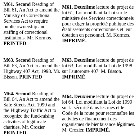
M61. Second
Reading of
M61. Deuxième
lecture du projet de
Bill 61, An Act to amend the
loi 61, Loi modifiant la Loi sur le
Ministry of Correctional
ministère des Services correctionnels
Services Act to require
pour exiger la propriété publique des
public ownership and
établissements correctionnels et leur
staffing of correctional
dotation en personnel. M. Kormos.
institutions. Mr. Kormos.
IMPRIMÉ.
PRINTED
.
M63. Second
Reading of
M63. Deuxième
lecture du projet de
Bill 63, An Act to amend the
loi 63, Loi modifiant la Loi de 1998
Highway 407 Act, 1998. Mr.
sur l'autoroute 407. M. Bisson.
Bisson.
PRINTED
IMPRIMÉ.
M64. Second
Reading of
M64. Deuxième
lecture du projet de
Bill 64, An Act to amend the
loi 64, Loi modifiant la Loi de 1999
Safe Streets Act, 1999 and
sur la sécurité dans les rues et le
the Highway Traffic Act to
Code de la route pour reconnaître les
recognize the fund-raising
activités de financement des
activities of legitimate
organismes de bienfaisance légitimes.
charities. Mr. Crozier.
M. Crozier.
IMPRIMÉ.
PRINTED