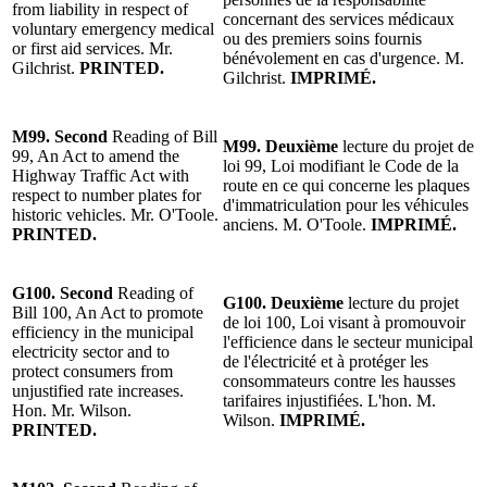
from liability in respect of
concernant des services médicaux
voluntary emergency medical
ou des premiers soins fournis
or first aid services. Mr.
bénévolement en cas d'urgence. M.
Gilchrist.
PRINTED.
Gilchrist.
IMPRIMÉ.
M99. Second
Reading of Bill
M99. Deuxième
lecture du projet de
99, An Act to amend the
loi 99, Loi modifiant le Code de la
Highway Traffic Act with
route en ce qui concerne les plaques
respect to number plates for
d'immatriculation pour les véhicules
historic vehicles. Mr. O'Toole.
anciens. M. O'Toole.
IMPRIMÉ.
PRINTED.
G100. Second
Reading of
G100. Deuxième
lecture du projet
Bill 100, An Act to promote
de loi 100, Loi visant à promouvoir
efficiency in the municipal
l'efficience dans le secteur municipal
electricity sector and to
de l'électricité et à protéger les
protect consumers from
consommateurs contre les hausses
unjustified rate increases.
tarifaires injustifiées. L'hon. M.
Hon. Mr. Wilson.
Wilson.
IMPRIMÉ.
PRINTED.