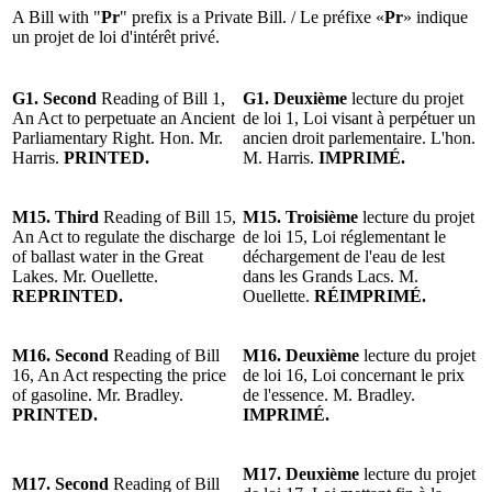
A Bill with "
Pr
" prefix is a Private Bill. / Le préfixe «
Pr
» indique
un projet de loi d'intérêt privé.
G1. Second
Reading of Bill 1,
G1. Deuxième
lecture du projet
An Act to perpetuate an Ancient
de loi 1, Loi visant à perpétuer un
Parliamentary Right. Hon. Mr.
ancien droit parlementaire. L'hon.
Harris.
PRINTED.
M. Harris.
IMPRIMÉ.
M15. Third
Reading of Bill 15,
M15. Troisième
lecture du projet
An Act to regulate the discharge
de loi 15, Loi réglementant le
of ballast water in the Great
déchargement de l'eau de lest
Lakes. Mr. Ouellette.
dans les Grands Lacs. M.
REPRINTED.
Ouellette.
RÉIMPRIMÉ.
M16. Second
Reading of Bill
M16. Deuxième
lecture du projet
16, An Act respecting the price
de loi 16, Loi concernant le prix
of gasoline. Mr. Bradley.
de l'essence. M. Bradley.
PRINTED.
IMPRIMÉ.
M17. Deuxième
lecture du projet
M17. Second
Reading of Bill