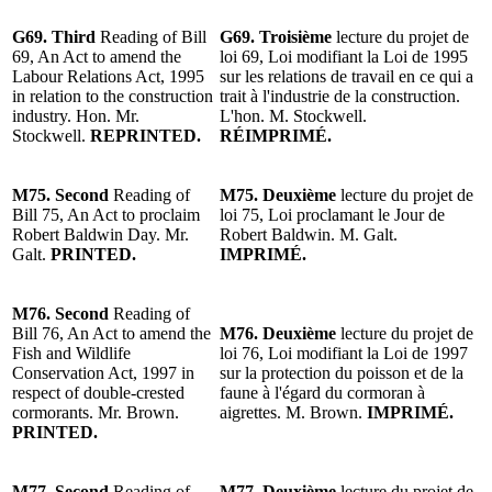
G69. Third
Reading of Bill
G69. Troisième
lecture du projet de
69, An Act to amend the
loi 69, Loi modifiant la Loi de 1995
Labour Relations Act, 1995
sur les relations de travail en ce qui a
in relation to the construction
trait à l'industrie de la construction.
industry. Hon. Mr.
L'hon. M. Stockwell.
Stockwell.
REPRINTED.
RÉIMPRIMÉ.
M75. Second
Reading of
M75. Deuxième
lecture du projet de
Bill 75, An Act to proclaim
loi 75, Loi proclamant le Jour de
Robert Baldwin Day. Mr.
Robert Baldwin. M. Galt.
Galt.
PRINTED.
IMPRIMÉ.
M76. Second
Reading of
Bill 76, An Act to amend the
M76. Deuxième
lecture du projet de
Fish and Wildlife
loi 76, Loi modifiant la Loi de 1997
Conservation Act, 1997 in
sur la protection du poisson et de la
respect of double-crested
faune à l'égard du cormoran à
cormorants. Mr. Brown.
aigrettes. M. Brown.
IMPRIMÉ.
PRINTED.
M77. Second
Reading of
M77. Deuxième
lecture du projet de