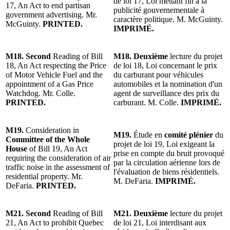
de loi 17, Loi mettant fin à la
17, An Act to end partisan
publicité gouvernementale à
government advertising. Mr.
caractère politique. M. McGuinty.
McGuinty.
PRINTED.
IMPRIMÉ.
M18. Second
Reading of Bill
M18. Deuxième
lecture du projet
18, An Act respecting the Price
de loi 18, Loi concernant le prix
of Motor Vehicle Fuel and the
du carburant pour véhicules
appointment of a Gas Price
automobiles et la nomination d'un
Watchdog. Mr. Colle.
agent de surveillance des prix du
PRINTED.
carburant. M. Colle.
IMPRIMÉ.
M19.
Consideration in
M19.
Étude en
comité plénier
du
Committee of the Whole
projet de loi 19, Loi exigeant la
House
of Bill 19, An Act
prise en compte du bruit provoqué
requiring the consideration of air
par la circulation aérienne lors de
traffic noise in the assessment of
l'évaluation de biens résidentiels.
residential property. Mr.
M. DeFaria.
IMPRIMÉ.
DeFaria.
PRINTED.
M21. Second
Reading of Bill
M21. Deuxième
lecture du projet
21, An Act to prohibit Quebec
de loi 21, Loi interdisant aux