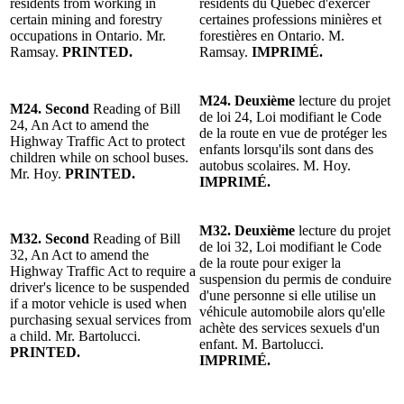
residents from working in
résidents du Québec d'exercer
certain mining and forestry
certaines professions minières et
occupations in Ontario. Mr.
forestières en Ontario. M.
Ramsay.
PRINTED.
Ramsay.
IMPRIMÉ.
M24. Deuxième
lecture du projet
M24. Second
Reading of Bill
de loi 24, Loi modifiant le Code
24, An Act to amend the
de la route en vue de protéger les
Highway Traffic Act to protect
enfants lorsqu'ils sont dans des
children while on school buses.
autobus scolaires. M. Hoy.
Mr. Hoy.
PRINTED.
IMPRIMÉ.
M32. Deuxième
lecture du projet
M32. Second
Reading of Bill
de loi 32, Loi modifiant le Code
32, An Act to amend the
de la route pour exiger la
Highway Traffic Act to require a
suspension du permis de conduire
driver's licence to be suspended
d'une personne si elle utilise un
if a motor vehicle is used when
véhicule automobile alors qu'elle
purchasing sexual services from
achète des services sexuels d'un
a child. Mr. Bartolucci.
enfant. M. Bartolucci.
PRINTED.
IMPRIMÉ.