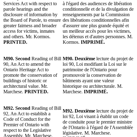
Services Act with respect to
à l'égard des audiences de libération
parole hearings and the
conditionnelle et de la divulgation de
disclosure of information by
renseignements par la Commission
the Board of Parole, to ensure
des libérations conditionnelles afin
greater fairness and broader
d'assurer une plus grande équité et
access for victims, inmates
un meilleur accès pour les victimes,
and others. Mr. Kormos.
les détenus et d'autres personnes. M.
PRINTED.
Kormos.
IMPRIMÉ.
M90.
Second
Reading of Bill
M90. Deuxième
lecture du projet de
90, An Act to amend the
loi 90, Loi modifiant la Loi sur le
Ontario Heritage Act to
patrimoine de l'Ontario pour
promote the conservation of
promouvoir la conservation de
buildings of historic or
bâtiments ayant une valeur
architectural value. Mr.
historique ou architecturale. M.
Marchese.
PRINTED.
Marchese.
IMPRIMÉ.
M92. Second
Reading of Bill
M92. Deuxième
lecture du projet de
92, An Act to establish a
loi 92, Loi visant à établir un code
Code of Conduct for the
de conduite pour le premier ministre
Premier of Ontario with
de l'Ontario à l'égard de l'Assemblée
respect to the Legislative
législative. M. Marchese.
Assembly. Mr. Marchese.