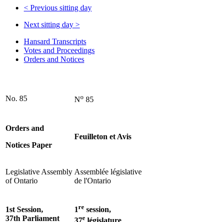
<
Previous sitting day
Next sitting day
>
Hansard Transcripts
Votes and Proceedings
Orders and Notices
o
No. 85
N
85
Orders and
Feuilleton et Avis
Notices Paper
Legislative Assembly
Assemblée législative
of Ontario
de l'Ontario
re
1st Session,
1
session,
37th Parliament
e
37
législature