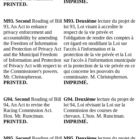
IMPRIMÉ.
PRINTED.
M93. Second
Reading of Bill
M93.
Deuxième
lecture du projet de
93, An Act to enhance
loi 93, Loi visant à accroître le
privacy enforcement and
respect de la vie privée et
accountability by amending
l'obligation de rendre des comptes à
the Freedom of Information
cet égard en modifiant la Loi sur
and Protection of Privacy Act
l'accès à l'information et la
and the Municipal Freedom
protection de la vie privée et la Loi
of Information and Protection
sur l'accès à l'information municipale
of Privacy Act with respect to
et la protection de la vie privée en ce
the Commissioner's powers.
qui concerne les pouvoirs du
Mr. Christopherson.
commissaire. M. Christopherson.
PRINTED.
IMPRIMÉ.
G94. Second
Reading of Bill
G94.
Deuxième
lecture du projet de
94, An Act to revise the
loi 94, Loi révisant la Loi sur la
Racing Commission Act.
Commission des courses de
Hon. Mr. Runciman.
chevaux. L'hon. M. Runciman.
PRINTED.
IMPRIMÉ.
M95. Second
Reading of Bill
M95.
Deuxième
lecture du projet de