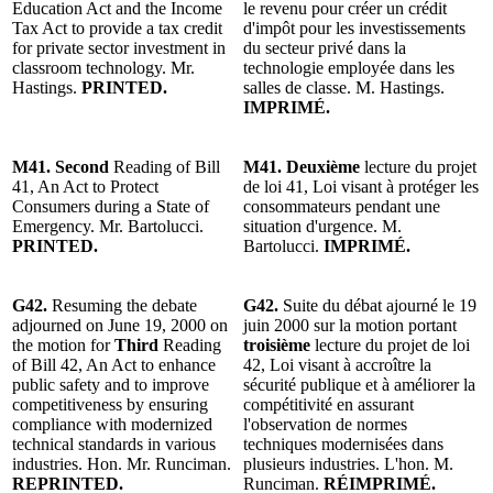
Education Act and the Income
le revenu pour créer un crédit
Tax Act to provide a tax credit
d'impôt pour les investissements
for private sector investment in
du secteur privé dans la
classroom technology. Mr.
technologie employée dans les
Hastings.
PRINTED.
salles de classe. M. Hastings.
IMPRIMÉ.
M41. Second
Reading of Bill
M41. Deuxième
lecture du projet
41, An Act to Protect
de loi 41, Loi visant à protéger les
Consumers during a State of
consommateurs pendant une
Emergency. Mr. Bartolucci.
situation d'urgence. M.
PRINTED.
Bartolucci.
IMPRIMÉ.
G42.
Resuming the debate
G42.
Suite du débat ajourné le 19
adjourned on June 19, 2000 on
juin 2000 sur la motion portant
the motion for
Third
Reading
troisième
lecture du projet de loi
of Bill 42, An Act to enhance
42, Loi visant à accroître la
public safety and to improve
sécurité publique et à améliorer la
competitiveness by ensuring
compétitivité en assurant
compliance with modernized
l'observation de normes
technical standards in various
techniques modernisées dans
industries. Hon. Mr. Runciman.
plusieurs industries. L'hon. M.
REPRINTED.
Runciman.
RÉIMPRIMÉ.