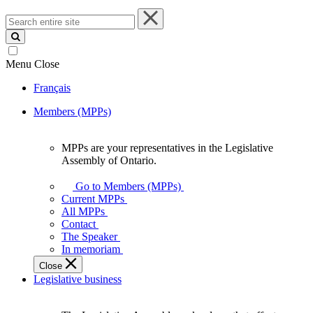
Search
entire
site
Menu
Close
Français
Members (MPPs)
MPPs are your representatives in the Legislative
MPPs
Assembly of Ontario.
are
your
Go to Members (MPPs)
representatives
Current MPPs
in
All MPPs
the
Contact
Legislative
The Speaker
Assembly
In memoriam
of
Close
Ontario.
Legislative business