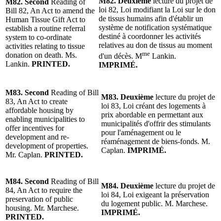
M82. Deuxième
lecture du projet de
M82. Second
Reading of
loi 82, Loi modifiant la Loi sur le don
Bill 82, An Act to amend the
de tissus humains afin d'établir un
Human Tissue Gift Act to
système de notification systématique
establish a routine referral
destiné à coordonner les activités
system to co-ordinate
relatives au don de tissus au moment
activities relating to tissue
me
donation on death. Ms.
d'un décès. M
Lankin.
Lankin.
PRINTED.
IMPRIMÉ.
M83. Second
Reading of Bill
M83. Deuxième
lecture du projet de
83, An Act to create
loi 83, Loi créant des logements à
affordable housing by
prix abordable en permettant aux
enabling municipalities to
municipalités d'offrir des stimulants
offer incentives for
pour l'aménagement ou le
development and re-
réaménagement de biens-fonds. M.
development of properties.
Caplan.
IMPRIMÉ.
Mr. Caplan.
PRINTED.
M84. Second
Reading of Bill
M84. Deuxième
lecture du projet de
84, An Act to require the
loi 84, Loi exigeant la préservation
preservation of public
du logement public. M. Marchese.
housing. Mr. Marchese.
IMPRIMÉ.
PRINTED.