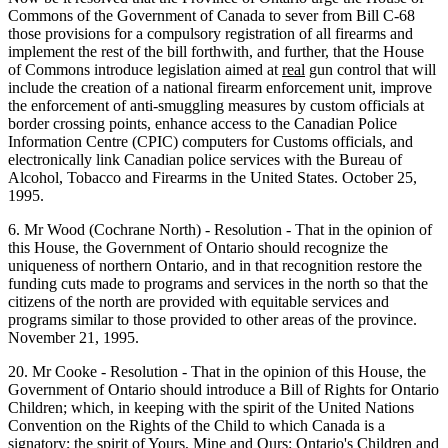
Commons of the Government of Canada to sever from Bill C-68
those provisions for a compulsory registration of all firearms and
implement the rest of the bill forthwith, and further, that the House
of Commons introduce legislation aimed at
real
gun control that will
include the creation of a national firearm enforcement unit, improve
the enforcement of anti-smuggling measures by custom officials at
border crossing points, enhance access to the Canadian Police
Information Centre (CPIC) computers for Customs officials, and
electronically link Canadian police services with the Bureau of
Alcohol, Tobacco and Firearms in the United States. October 25,
1995.
6. Mr Wood (Cochrane North) - Resolution - That in the opinion of
this House, the Government of Ontario should recognize the
uniqueness of northern Ontario, and in that recognition restore the
funding cuts made to programs and services in the north so that the
citizens of the north are provided with equitable services and
programs similar to those provided to other areas of the province.
November 21, 1995.
20. Mr Cooke - Resolution - That in the opinion of this House, the
Government of Ontario should introduce a Bill of Rights for Ontario
Children; which, in keeping with the spirit of the United Nations
Convention on the Rights of the Child to which Canada is a
signatory; the spirit of Yours, Mine and Ours: Ontario's Children and