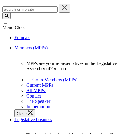
Search
entire
site
Menu
Close
Français
Members (MPPs)
MPPs are your representatives in the Legislative
MPPs
Assembly of Ontario.
are
your
Go to Members (MPPs)
representatives
Current MPPs
in
All MPPs
the
Contact
Legislative
The Speaker
Assembly
In memoriam
of
Close
Ontario.
Legislative business