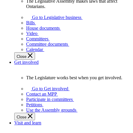
The Legislative Assembly makes laws that affect
The
Ontarians.
Legislative
Assembly
Go to Legislative business
makes
Bills
laws
House documents
that
Video
affect
Committees
Ontarians.
Committee documents
Calendar
Close
Get involved
The Legislature works best when you get involved.
The
Legislature
Go to Get involved
works
Contact an MPP
best
Participate in committees
when
Petitions
you
Use the Assembly grounds
get
Close
involved.
Visit and learn