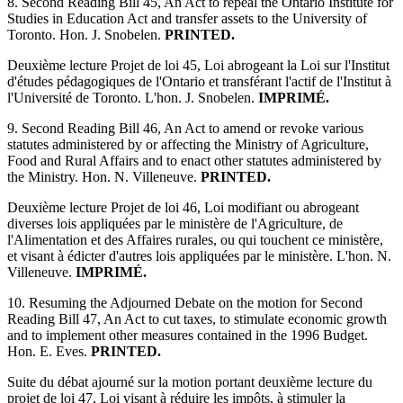
8. Second Reading Bill 45, An Act to repeal the Ontario Institute for
Studies in Education Act and transfer assets to the University of
Toronto. Hon. J. Snobelen.
PRINTED.
Deuxième lecture Projet de loi 45, Loi abrogeant la Loi sur l'Institut
d'études pédagogiques de l'Ontario et transférant l'actif de l'Institut à
l'Université de Toronto. L'hon. J. Snobelen.
IMPRIMÉ.
9. Second Reading Bill 46, An Act to amend or revoke various
statutes administered by or affecting the Ministry of Agriculture,
Food and Rural Affairs and to enact other statutes administered by
the Ministry. Hon. N. Villeneuve.
PRINTED.
Deuxième lecture Projet de loi 46, Loi modifiant ou abrogeant
diverses lois appliquées par le ministère de l'Agriculture, de
l'Alimentation et des Affaires rurales, ou qui touchent ce ministère,
et visant à édicter d'autres lois appliquées par le ministère. L'hon. N.
Villeneuve.
IMPRIMÉ.
10. Resuming the Adjourned Debate on the motion for Second
Reading Bill 47, An Act to cut taxes, to stimulate economic growth
and to implement other measures contained in the 1996 Budget.
Hon. E. Eves.
PRINTED.
Suite du débat ajourné sur la motion portant deuxième lecture du
projet de loi 47, Loi visant à réduire les impôts, à stimuler la