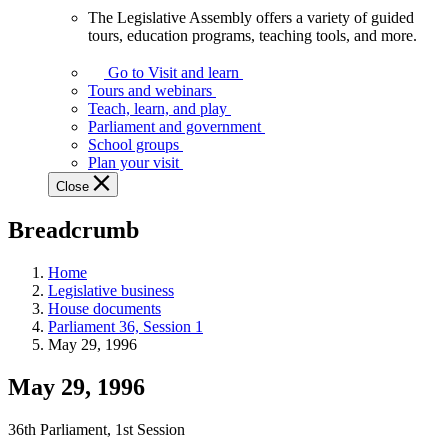
The Legislative Assembly offers a variety of guided
The
tours, education programs, teaching tools, and more.
Legislative
Assembly
Go to Visit and learn
offers
Tours and webinars
a
Teach, learn, and play
variety
Parliament and government
of
School groups
guided
Plan your visit
tours,
Close
education
programs,
Breadcrumb
teaching
tools,
and
Home
more.
Legislative business
House documents
Parliament 36, Session 1
May 29, 1996
May 29, 1996
36th Parliament, 1st Session