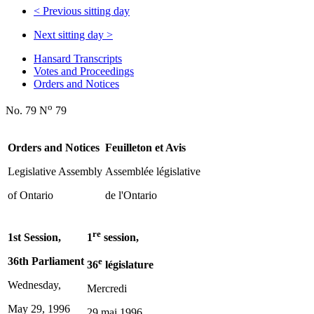
<
Previous sitting day
Next sitting day
>
Hansard Transcripts
Votes and Proceedings
Orders and Notices
o
No. 79 N
79
Orders and Notices
Feuilleton et Avis
Legislative Assembly
Assemblée législative
of Ontario
de l'Ontario
re
1st Session,
1
session,
36th Parliament
e
36
législature
Wednesday,
Mercredi
May 29, 1996
29 mai 1996