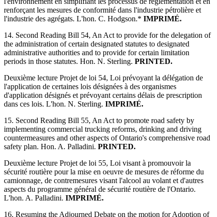
l'environnement en simplifiant les processus de réglementation et en
renforçant les mesures de conformité dans l'industrie pétrolière et
l'industrie des agrégats. L'hon. C. Hodgson.*
IMPRIMÉ.
14. Second Reading Bill 54, An Act to provide for the delegation of
the administration of certain designated statutes to designated
administrative authorities and to provide for certain limitation
periods in those statutes. Hon. N. Sterling.
PRINTED.
Deuxième lecture Projet de loi 54, Loi prévoyant la délégation de
l'application de certaines lois désignées à des organismes
d'application désignés et prévoyant certains délais de prescription
dans ces lois. L'hon. N. Sterling.
IMPRIMÉ.
15. Second Reading Bill 55, An Act to promote road safety by
implementing commercial trucking reforms, drinking and driving
countermeasures and other aspects of Ontario's comprehensive road
safety plan. Hon. A. Palladini.
PRINTED.
Deuxième lecture Projet de loi 55, Loi visant à promouvoir la
sécurité routière pour la mise en oeuvre de mesures de réforme du
camionnage, de contremesures visant l'alcool au volant et d'autres
aspects du programme général de sécurité routière de l'Ontario.
L'hon. A. Palladini.
IMPRIMÉ.
16. Resuming the Adjourned Debate on the motion for Adoption of