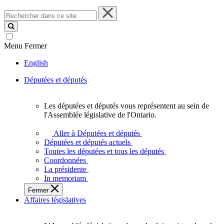
Rechercher
dans
ce
site
Menu
Fermer
English
Députées et députés
Les députées et députés vous représentent au sein de
Les
l'Assemblée législative de l'Ontario.
députées
et
Aller à Députées et députés
députés
Députées et députés actuels
vous
Toutes les députées et tous les députés
représentent
Coordonnées
au
La présidente
sein
In memoriam
de
Fermer
l'Assemblée
Affaires législatives
législative
de
l'Ontario.