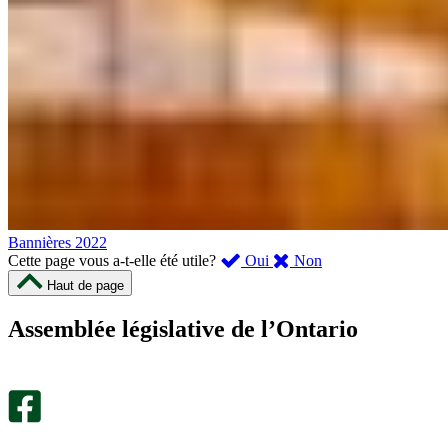
Bannières 2022
,
,
Cette page vous a-t-elle été utile?
Oui
Non
cette
cette
Haut de page
page
page
m’a
ne
Assemblée législative de l’Ontario
été
m’a
utile.
pas
Un
été
sondage
utile.
facultatif
Un
s’ouvre
sondage
dans
facultatif