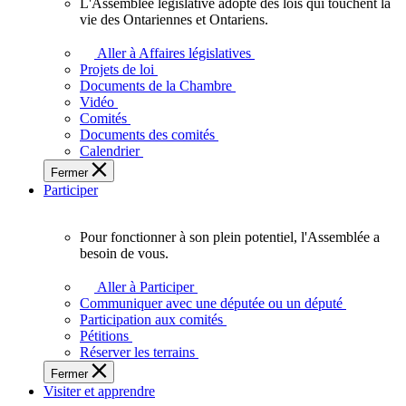
L'Assemblée législative adopte des lois qui touchent la
L'Assemblée
vie des Ontariennes et Ontariens.
législative
adopte
Aller à Affaires législatives
des
Projets de loi
lois
Documents de la Chambre
qui
Vidéo
touchent
Comités
la
Documents des comités
vie
Calendrier
des
Fermer
Ontariennes
Participer
et
Ontariens.
Pour fonctionner à son plein potentiel, l'Assemblée a
Pour
besoin de vous.
fonctionner
à
Aller à Participer
son
Communiquer avec une députée ou un député
plein
Participation aux comités
potentiel,
Pétitions
l'Assemblée
Réserver les terrains
a
Fermer
besoin
Visiter et apprendre
de