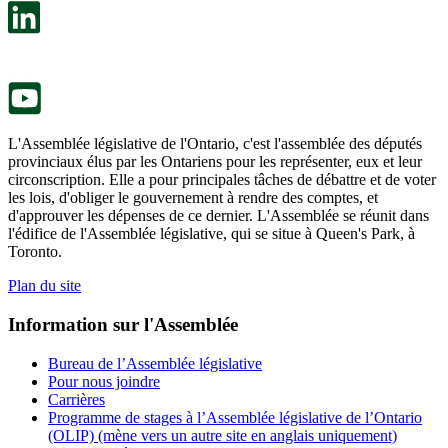
un
s’ouvre
nouvel
dans
onglet.
un
nouvel
onglet.
L'Assemblée législative de l'Ontario, c'est l'assemblée des députés
provinciaux élus par les Ontariens pour les représenter, eux et leur
circonscription. Elle a pour principales tâches de débattre et de voter
les lois, d'obliger le gouvernement à rendre des comptes, et
d'approuver les dépenses de ce dernier. L'Assemblée se réunit dans
l'édifice de l'Assemblée législative, qui se situe à Queen's Park, à
Toronto.
Plan du site
Information sur l'Assemblée
Bureau de l’Assemblée législative
Pour nous joindre
Carrières
Programme de stages à l’Assemblée législative de l’Ontario
(OLIP) (mène vers un autre site en anglais uniquement)