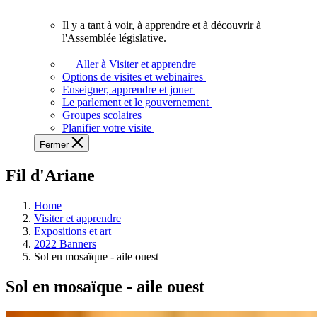
vous.
Il y a tant à voir, à apprendre et à découvrir à
Il
l'Assemblée législative.
y
a
Aller à Visiter et apprendre
tant
Options de visites et webinaires
à
Enseigner, apprendre et jouer
voir,
Le parlement et le gouvernement
à
Groupes scolaires
apprendre
Planifier votre visite
et
Fermer
à
découvrir
Fil d'Ariane
à
l'Assemblée
législative.
Home
Visiter et apprendre
Expositions et art
2022 Banners
Sol en mosaïque - aile ouest
Sol en mosaïque - aile ouest