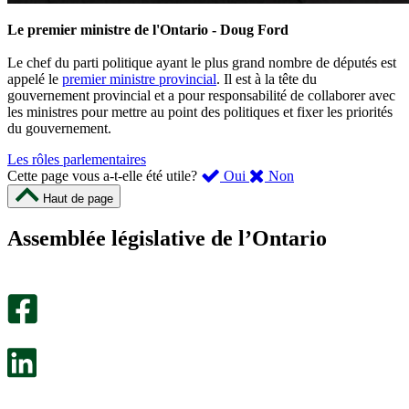
Le premier ministre de l'Ontario - Doug Ford
Le chef du parti politique ayant le plus grand nombre de députés est
appelé le
premier ministre provincial
. Il est à la tête du
gouvernement provincial et a pour responsabilité de collaborer avec
les ministres pour mettre au point des politiques et fixer les priorités
du gouvernement.
Les rôles parlementaires
,
,
Cette page vous a-t-elle été utile?
Oui
Non
cette
cette
Haut de page
page
page
m’a
ne
Assemblée législative de l’Ontario
été
m’a
utile.
pas
Un
été
sondage
utile.
facultatif
Un
s’ouvre
sondage
dans
facultatif
un
s’ouvre
nouvel
dans
onglet.
un
nouvel