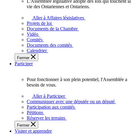
L'Assemblée législative adopte des lois qui touchent la
L'Assemblée
vie des Ontariennes et Ontariens.
législative
adopte
Aller à Affaires législatives
des
Projets de loi
lois
Documents de la Chambre
qui
Vidéo
touchent
Comités
la
Documents des comités
vie
Calendrier
des
Fermer
Ontariennes
Participer
et
Ontariens.
Pour fonctionner à son plein potentiel, l'Assemblée a
Pour
besoin de vous.
fonctionner
à
Aller à Participer
son
Communiquer avec une députée ou un député
plein
Participation aux comités
potentiel,
Pétitions
l'Assemblée
Réserver les terrains
a
Fermer
besoin
Visiter et apprendre
de