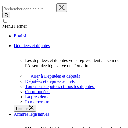
Rechercher
dans
ce
site
Menu
Fermer
English
Députées et députés
Les députées et députés vous représentent au sein de
Les
l'Assemblée législative de l'Ontario.
députées
et
Aller à Députées et députés
députés
Députées et députés actuels
vous
Toutes les députées et tous les députés
représentent
Coordonnées
au
La présidente
sein
In memoriam
de
Fermer
l'Assemblée
Affaires législatives
législative
de
l'Ontario.