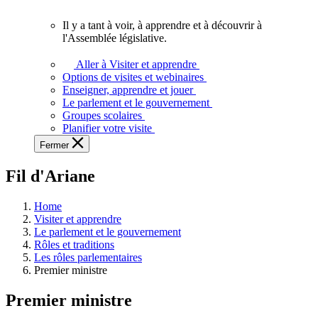
vous.
Il y a tant à voir, à apprendre et à découvrir à
Il
l'Assemblée législative.
y
a
Aller à Visiter et apprendre
tant
Options de visites et webinaires
à
Enseigner, apprendre et jouer
voir,
Le parlement et le gouvernement
à
Groupes scolaires
apprendre
Planifier votre visite
et
Fermer
à
découvrir
Fil d'Ariane
à
l'Assemblée
législative.
Home
Visiter et apprendre
Le parlement et le gouvernement
Rôles et traditions
Les rôles parlementaires
Premier ministre
Premier ministre