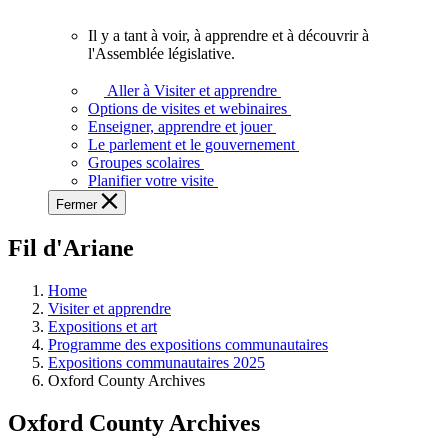
vous.
Il y a tant à voir, à apprendre et à découvrir à
Il
l'Assemblée législative.
y
a
Aller à Visiter et apprendre
tant
Options de visites et webinaires
à
Enseigner, apprendre et jouer
voir,
Le parlement et le gouvernement
à
Groupes scolaires
apprendre
Planifier votre visite
et
Fermer
à
découvrir
Fil d'Ariane
à
l'Assemblée
législative.
Home
Visiter et apprendre
Expositions et art
Programme des expositions communautaires
Expositions communautaires 2025
Oxford County Archives
Oxford County Archives