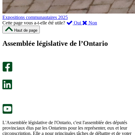
Expositions communautaires 2025
,
,
Cette page vous a-t-elle été utile?
Oui
Non
cette
cette
Haut de page
page
page
m’a
ne
Assemblée législative de l’Ontario
été
m’a
utile.
pas
Un
été
sondage
utile.
facultatif
Un
s’ouvre
sondage
dans
facultatif
un
s’ouvre
nouvel
dans
onglet.
un
nouvel
onglet.
L'Assemblée législative de l'Ontario, c'est l'assemblée des députés
provinciaux élus par les Ontariens pour les représenter, eux et leur
circonscription. Elle a pour principales tâches de débattre et de voter