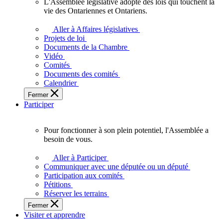
L'Assemblée législative adopte des lois qui touchent la
L'Assemblée
vie des Ontariennes et Ontariens.
législative
adopte
Aller à Affaires législatives
des
Projets de loi
lois
Documents de la Chambre
qui
Vidéo
touchent
Comités
la
Documents des comités
vie
Calendrier
des
Fermer
Ontariennes
Participer
et
Ontariens.
Pour fonctionner à son plein potentiel, l'Assemblée a
Pour
besoin de vous.
fonctionner
à
Aller à Participer
son
Communiquer avec une députée ou un député
plein
Participation aux comités
potentiel,
Pétitions
l'Assemblée
Réserver les terrains
a
Fermer
besoin
Visiter et apprendre
de