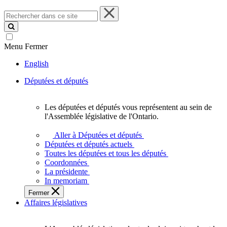
Rechercher
dans
ce
site
Menu
Fermer
English
Députées et députés
Les députées et députés vous représentent au sein de
Les
l'Assemblée législative de l'Ontario.
députées
et
Aller à Députées et députés
députés
Députées et députés actuels
vous
Toutes les députées et tous les députés
représentent
Coordonnées
au
La présidente
sein
In memoriam
de
Fermer
l'Assemblée
Affaires législatives
législative
de
l'Ontario.