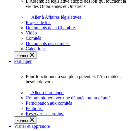
L'Assemblée législative adopte des lois qui touchent la
L'Assemblée
vie des Ontariennes et Ontariens.
législative
adopte
Aller à Affaires législatives
des
Projets de loi
lois
Documents de la Chambre
qui
Vidéo
touchent
Comités
la
Documents des comités
vie
Calendrier
des
Fermer
Ontariennes
Participer
et
Ontariens.
Pour fonctionner à son plein potentiel, l'Assemblée a
Pour
besoin de vous.
fonctionner
à
Aller à Participer
son
Communiquer avec une députée ou un député
plein
Participation aux comités
potentiel,
Pétitions
l'Assemblée
Réserver les terrains
a
Fermer
besoin
Visiter et apprendre
de