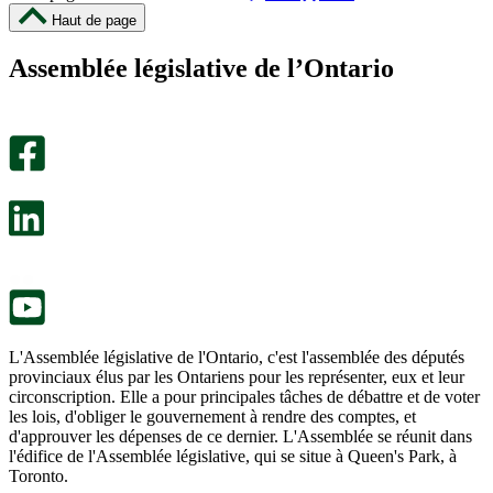
cette
cette
Haut de page
page
page
m’a
ne
Assemblée législative de l’Ontario
été
m’a
utile.
pas
Un
été
sondage
utile.
facultatif
Un
s’ouvre
sondage
dans
facultatif
un
s’ouvre
nouvel
dans
onglet.
un
nouvel
onglet.
L'Assemblée législative de l'Ontario, c'est l'assemblée des députés
provinciaux élus par les Ontariens pour les représenter, eux et leur
circonscription. Elle a pour principales tâches de débattre et de voter
les lois, d'obliger le gouvernement à rendre des comptes, et
d'approuver les dépenses de ce dernier. L'Assemblée se réunit dans
l'édifice de l'Assemblée législative, qui se situe à Queen's Park, à
Toronto.