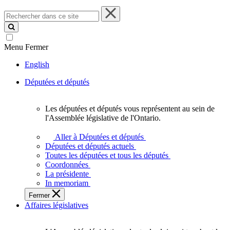
Rechercher
dans
ce
site
Menu
Fermer
English
Députées et députés
Les députées et députés vous représentent au sein de
Les
l'Assemblée législative de l'Ontario.
députées
et
Aller à Députées et députés
députés
Députées et députés actuels
vous
Toutes les députées et tous les députés
représentent
Coordonnées
au
La présidente
sein
In memoriam
de
Fermer
l'Assemblée
Affaires législatives
législative
de
l'Ontario.