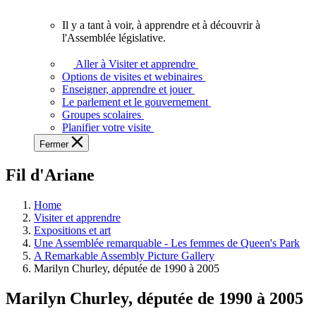
vous.
Il y a tant à voir, à apprendre et à découvrir à
Il
l'Assemblée législative.
y
a
Aller à Visiter et apprendre
tant
Options de visites et webinaires
à
Enseigner, apprendre et jouer
voir,
Le parlement et le gouvernement
à
Groupes scolaires
apprendre
Planifier votre visite
et
Fermer
à
découvrir
Fil d'Ariane
à
l'Assemblée
législative.
Home
Visiter et apprendre
Expositions et art
Une Assemblée remarquable - Les femmes de Queen's Park
A Remarkable Assembly Picture Gallery
Marilyn Churley, députée de 1990 à 2005
Marilyn Churley, députée de 1990 à 2005