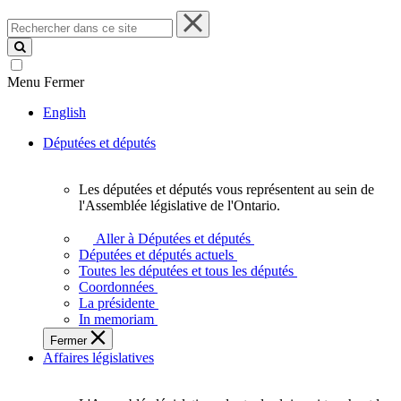
Rechercher
dans
ce
site
Menu
Fermer
English
Députées et députés
Les députées et députés vous représentent au sein de
Les
l'Assemblée législative de l'Ontario.
députées
et
Aller à Députées et députés
députés
Députées et députés actuels
vous
Toutes les députées et tous les députés
représentent
Coordonnées
au
La présidente
sein
In memoriam
de
Fermer
l'Assemblée
Affaires législatives
législative
de
l'Ontario.