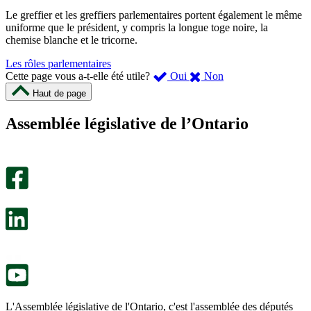
Le greffier et les greffiers parlementaires portent également le même
uniforme que le président, y compris la longue toge noire, la
chemise blanche et le tricorne.
Les rôles parlementaires
,
,
Cette page vous a-t-elle été utile?
Oui
Non
cette
cette
Haut de page
page
page
m’a
ne
Assemblée législative de l’Ontario
été
m’a
utile.
pas
Un
été
sondage
utile.
facultatif
Un
s’ouvre
sondage
dans
facultatif
un
s’ouvre
nouvel
dans
onglet.
un
nouvel
onglet.
L'Assemblée législative de l'Ontario, c'est l'assemblée des députés