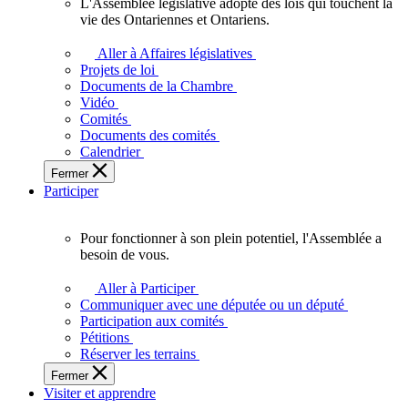
L'Assemblée législative adopte des lois qui touchent la
L'Assemblée
vie des Ontariennes et Ontariens.
législative
adopte
Aller à Affaires législatives
des
Projets de loi
lois
Documents de la Chambre
qui
Vidéo
touchent
Comités
la
Documents des comités
vie
Calendrier
des
Fermer
Ontariennes
Participer
et
Ontariens.
Pour fonctionner à son plein potentiel, l'Assemblée a
Pour
besoin de vous.
fonctionner
à
Aller à Participer
son
Communiquer avec une députée ou un député
plein
Participation aux comités
potentiel,
Pétitions
l'Assemblée
Réserver les terrains
a
Fermer
besoin
Visiter et apprendre
de