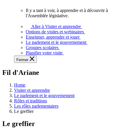
vous.
Il y a tant à voir, à apprendre et à découvrir à
Il
l'Assemblée législative.
y
a
Aller à Visiter et apprendre
tant
Options de visites et webinaires
à
Enseigner, apprendre et jouer
voir,
Le parlement et le gouvernement
à
Groupes scolaires
apprendre
Planifier votre visite
et
Fermer
à
découvrir
Fil d'Ariane
à
l'Assemblée
législative.
Home
Visiter et apprendre
Le parlement et le gouvernement
Rôles et traditions
Les rôles parlementaires
Le greffier
Le greffier