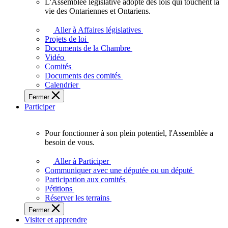
L'Assemblée législative adopte des lois qui touchent la
L'Assemblée
vie des Ontariennes et Ontariens.
législative
adopte
Aller à Affaires législatives
des
Projets de loi
lois
Documents de la Chambre
qui
Vidéo
touchent
Comités
la
Documents des comités
vie
Calendrier
des
Fermer
Ontariennes
Participer
et
Ontariens.
Pour fonctionner à son plein potentiel, l'Assemblée a
Pour
besoin de vous.
fonctionner
à
Aller à Participer
son
Communiquer avec une députée ou un député
plein
Participation aux comités
potentiel,
Pétitions
l'Assemblée
Réserver les terrains
a
Fermer
besoin
Visiter et apprendre
de