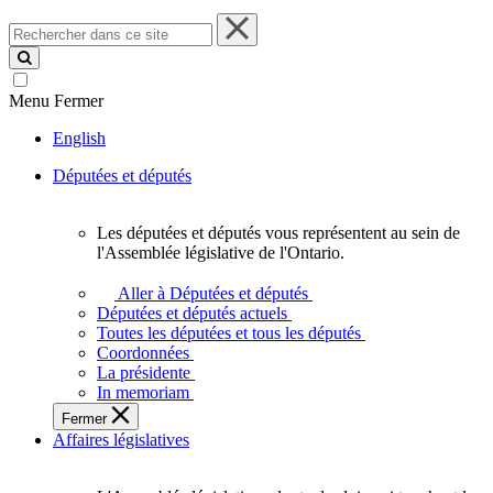
Rechercher
dans
ce
site
Menu
Fermer
English
Députées et députés
Les députées et députés vous représentent au sein de
Les
l'Assemblée législative de l'Ontario.
députées
et
Aller à Députées et députés
députés
Députées et députés actuels
vous
Toutes les députées et tous les députés
représentent
Coordonnées
au
La présidente
sein
In memoriam
de
Fermer
l'Assemblée
Affaires législatives
législative
de
l'Ontario.