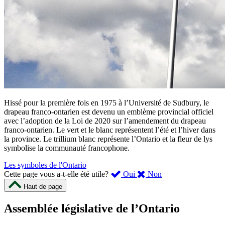
Hissé pour la première fois en 1975 à l’Université de Sudbury, le
drapeau franco-ontarien est devenu un emblème provincial officiel
avec l’adoption de la Loi de 2020 sur l’amendement du drapeau
franco-ontarien. Le vert et le blanc représentent l’été et l’hiver dans
la province. Le trillium blanc représente l’Ontario et la fleur de lys
symbolise la communauté francophone.
Les symboles de l'Ontario
,
,
Cette page vous a-t-elle été utile?
Oui
Non
cette
cette
Haut de page
page
page
m’a
ne
Assemblée législative de l’Ontario
été
m’a
utile.
pas