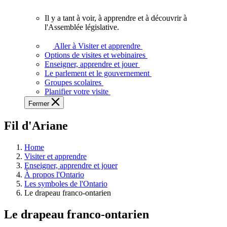
vous.
Il y a tant à voir, à apprendre et à découvrir à
Il
l'Assemblée législative.
y
a
Aller à Visiter et apprendre
tant
Options de visites et webinaires
à
Enseigner, apprendre et jouer
voir,
Le parlement et le gouvernement
à
Groupes scolaires
apprendre
Planifier votre visite
et
Fermer
à
découvrir
Fil d'Ariane
à
l'Assemblée
législative.
Home
Visiter et apprendre
Enseigner, apprendre et jouer
À propos l'Ontario
Les symboles de l'Ontario
Le drapeau franco-ontarien
Le drapeau franco-ontarien