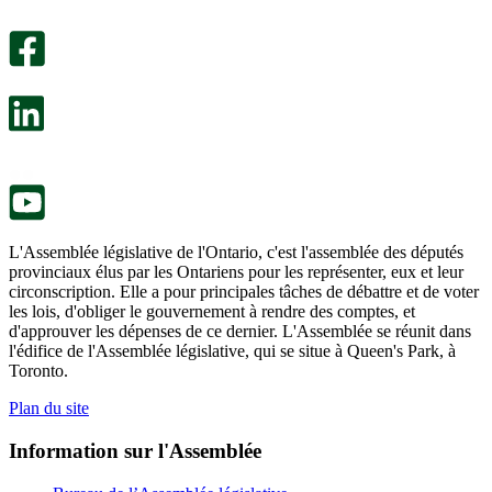
Un
été
sondage
utile.
facultatif
Un
s’ouvre
sondage
dans
facultatif
un
s’ouvre
nouvel
dans
onglet.
un
nouvel
onglet.
L'Assemblée législative de l'Ontario, c'est l'assemblée des députés
provinciaux élus par les Ontariens pour les représenter, eux et leur
circonscription. Elle a pour principales tâches de débattre et de voter
les lois, d'obliger le gouvernement à rendre des comptes, et
d'approuver les dépenses de ce dernier. L'Assemblée se réunit dans
l'édifice de l'Assemblée législative, qui se situe à Queen's Park, à
Toronto.
Plan du site
Information sur l'Assemblée