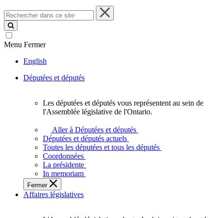
Rechercher
dans
ce
site
Menu
Fermer
English
Députées et députés
Les députées et députés vous représentent au sein de
Les
l'Assemblée législative de l'Ontario.
députées
et
Aller à Députées et députés
députés
Députées et députés actuels
vous
Toutes les députées et tous les députés
représentent
Coordonnées
au
La présidente
sein
In memoriam
de
Fermer
l'Assemblée
Affaires législatives
législative
de
l'Ontario.