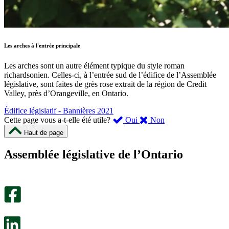
Les arches à l'entrée principale
Les arches sont un autre élément typique du style roman
richardsonien. Celles-ci, à l’entrée sud de l’édifice de l’Assemblée
législative, sont faites de grès rose extrait de la région de Credit
Valley, près d’Orangeville, en Ontario.
Édifice législatif - Bannières 2021
,
,
Cette page vous a-t-elle été utile?
Oui
Non
cette
cette
Haut de page
page
page
m’a
ne
Assemblée législative de l’Ontario
été
m’a
utile.
pas
Un
été
sondage
utile.
facultatif
Un
s’ouvre
sondage
dans
facultatif
un
s’ouvre