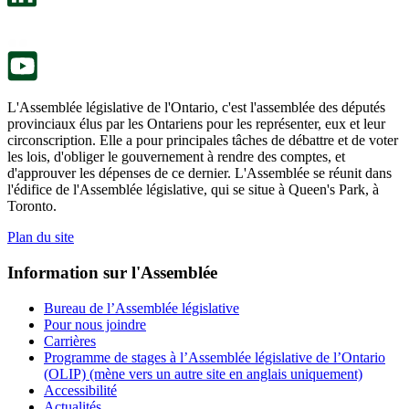
nouvel
dans
onglet.
un
nouvel
onglet.
L'Assemblée législative de l'Ontario, c'est l'assemblée des députés
provinciaux élus par les Ontariens pour les représenter, eux et leur
circonscription. Elle a pour principales tâches de débattre et de voter
les lois, d'obliger le gouvernement à rendre des comptes, et
d'approuver les dépenses de ce dernier. L'Assemblée se réunit dans
l'édifice de l'Assemblée législative, qui se situe à Queen's Park, à
Toronto.
Plan du site
Information sur l'Assemblée
Bureau de l’Assemblée législative
Pour nous joindre
Carrières
Programme de stages à l’Assemblée législative de l’Ontario
(OLIP) (mène vers un autre site en anglais uniquement)
Accessibilité
Actualités