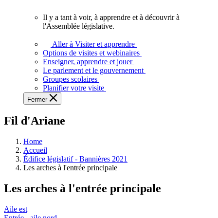
vous.
Il y a tant à voir, à apprendre et à découvrir à
Il
l'Assemblée législative.
y
a
Aller à Visiter et apprendre
tant
Options de visites et webinaires
à
Enseigner, apprendre et jouer
voir,
Le parlement et le gouvernement
à
Groupes scolaires
apprendre
Planifier votre visite
et
Fermer
à
découvrir
Fil d'Ariane
à
l'Assemblée
législative.
Home
Accueil
Édifice législatif - Bannières 2021
Les arches à l'entrée principale
Les arches à l'entrée principale
Aile est
Entrée - aile nord