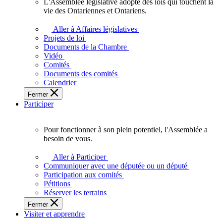
L'Assemblée législative adopte des lois qui touchent la
L'Assemblée
vie des Ontariennes et Ontariens.
législative
adopte
Aller à Affaires législatives
des
Projets de loi
lois
Documents de la Chambre
qui
Vidéo
touchent
Comités
la
Documents des comités
vie
Calendrier
des
Fermer
Ontariennes
Participer
et
Ontariens.
Pour fonctionner à son plein potentiel, l'Assemblée a
Pour
besoin de vous.
fonctionner
à
Aller à Participer
son
Communiquer avec une députée ou un député
plein
Participation aux comités
potentiel,
Pétitions
l'Assemblée
Réserver les terrains
a
Fermer
besoin
Visiter et apprendre
de