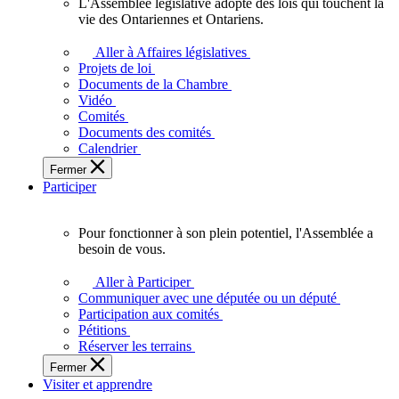
L'Assemblée législative adopte des lois qui touchent la
L'Assemblée
vie des Ontariennes et Ontariens.
législative
adopte
Aller à Affaires législatives
des
Projets de loi
lois
Documents de la Chambre
qui
Vidéo
touchent
Comités
la
Documents des comités
vie
Calendrier
des
Fermer
Ontariennes
Participer
et
Ontariens.
Pour fonctionner à son plein potentiel, l'Assemblée a
Pour
besoin de vous.
fonctionner
à
Aller à Participer
son
Communiquer avec une députée ou un député
plein
Participation aux comités
potentiel,
Pétitions
l'Assemblée
Réserver les terrains
a
Fermer
besoin
Visiter et apprendre
de