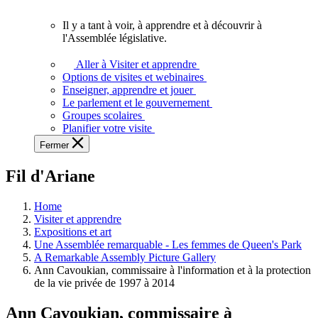
vous.
Il y a tant à voir, à apprendre et à découvrir à
Il
l'Assemblée législative.
y
a
Aller à Visiter et apprendre
tant
Options de visites et webinaires
à
Enseigner, apprendre et jouer
voir,
Le parlement et le gouvernement
à
Groupes scolaires
apprendre
Planifier votre visite
et
Fermer
à
découvrir
Fil d'Ariane
à
l'Assemblée
législative.
Home
Visiter et apprendre
Expositions et art
Une Assemblée remarquable - Les femmes de Queen's Park
A Remarkable Assembly Picture Gallery
Ann Cavoukian, commissaire à l'information et à la protection
de la vie privée de 1997 à 2014
Ann Cavoukian, commissaire à