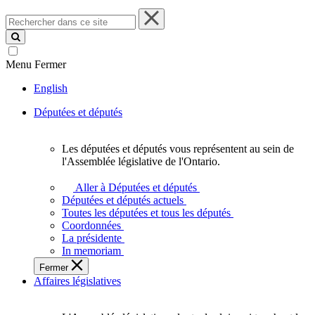
Rechercher
dans
ce
site
Menu
Fermer
English
Députées et députés
Les députées et députés vous représentent au sein de
Les
l'Assemblée législative de l'Ontario.
députées
et
Aller à Députées et députés
députés
Députées et députés actuels
vous
Toutes les députées et tous les députés
représentent
Coordonnées
au
La présidente
sein
In memoriam
de
Fermer
l'Assemblée
Affaires législatives
législative
de
l'Ontario.