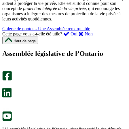
aident à protéger la vie privée. Elle est surtout connue pour son
concept de
protection intégrée de la vie privée
, qui encourage les
organismes à intégrer des mesures de protection de la vie privée à
leurs activités quotidiennes.
Galerie de photos - Une Assemblée remarquable
,
,
Cette page vous a-t-elle été utile?
Oui
Non
cette
cette
Haut de page
page
page
m’a
ne
Assemblée législative de l’Ontario
été
m’a
utile.
pas
Un
été
sondage
utile.
facultatif
Un
s’ouvre
sondage
dans
facultatif
un
s’ouvre
nouvel
dans
onglet.
un
nouvel
onglet.