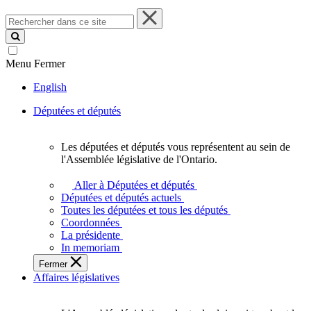
Rechercher
dans
ce
site
Menu
Fermer
English
Députées et députés
Les députées et députés vous représentent au sein de
Les
l'Assemblée législative de l'Ontario.
députées
et
Aller à Députées et députés
députés
Députées et députés actuels
vous
Toutes les députées et tous les députés
représentent
Coordonnées
au
La présidente
sein
In memoriam
de
Fermer
l'Assemblée
Affaires législatives
législative
de
l'Ontario.