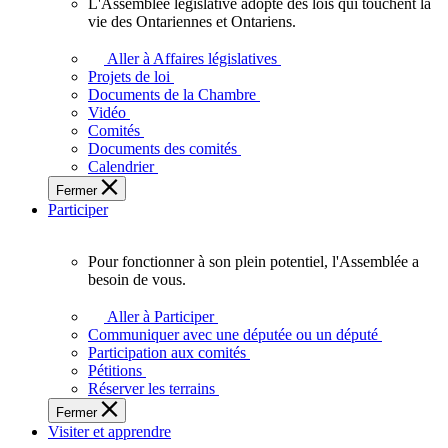
L'Assemblée législative adopte des lois qui touchent la
L'Assemblée
vie des Ontariennes et Ontariens.
législative
adopte
Aller à Affaires législatives
des
Projets de loi
lois
Documents de la Chambre
qui
Vidéo
touchent
Comités
la
Documents des comités
vie
Calendrier
des
Fermer
Ontariennes
Participer
et
Ontariens.
Pour fonctionner à son plein potentiel, l'Assemblée a
Pour
besoin de vous.
fonctionner
à
Aller à Participer
son
Communiquer avec une députée ou un député
plein
Participation aux comités
potentiel,
Pétitions
l'Assemblée
Réserver les terrains
a
Fermer
besoin
Visiter et apprendre
de