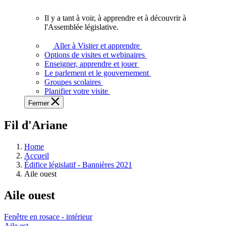
vous.
Il y a tant à voir, à apprendre et à découvrir à
Il
l'Assemblée législative.
y
a
Aller à Visiter et apprendre
tant
Options de visites et webinaires
à
Enseigner, apprendre et jouer
voir,
Le parlement et le gouvernement
à
Groupes scolaires
apprendre
Planifier votre visite
et
Fermer
à
découvrir
Fil d'Ariane
à
l'Assemblée
législative.
Home
Accueil
Édifice législatif - Bannières 2021
Aile ouest
Aile ouest
Fenêtre en rosace - intérieur
Aile est