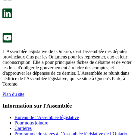
dans
facultatif
un
s’ouvre
nouvel
dans
onglet.
un
nouvel
onglet.
L'Assemblée législative de l'Ontario, c'est l'assemblée des députés
provinciaux élus par les Ontariens pour les représenter, eux et leur
circonscription. Elle a pour principales tâches de débattre et de voter
les lois, d'obliger le gouvernement à rendre des comptes, et
d'approuver les dépenses de ce dernier. L'Assemblée se réunit dans
l'édifice de l'Assemblée législative, qui se situe à Queen's Park, à
Toronto.
Plan du site
Information sur l'Assemblée
Bureau de l’Assemblée législative
Pour nous joindre
Carrières
Programme de stages à l’Assemblée législative de l’Ontario