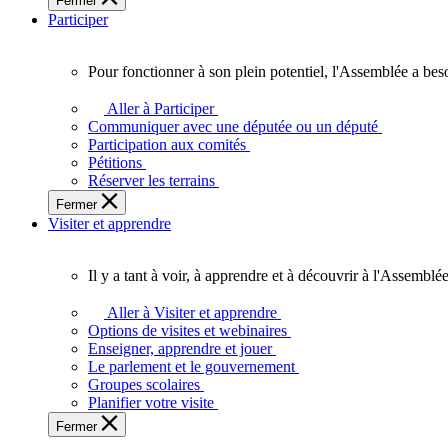
Fermer
des
Participer
Ontariennes
et
Ontariens.
Pour fonctionner à son plein potentiel, l'Assemblée a bes
Pour
fonctionner
Aller à Participer
à
Communiquer avec une députée ou un député
son
Participation aux comités
plein
Pétitions
potentiel,
Réserver les terrains
l'Assemblée
Fermer
a
Visiter et apprendre
besoin
de
vous.
Il y a tant à voir, à apprendre et à découvrir à l'Assemblée
Il
y
Aller à Visiter et apprendre
a
Options de visites et webinaires
tant
Enseigner, apprendre et jouer
à
Le parlement et le gouvernement
voir,
Groupes scolaires
à
Planifier votre visite
apprendre
Fermer
et