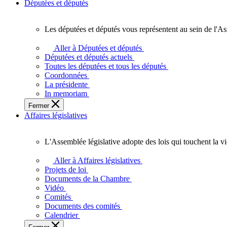
Députées et députés
Les députées et députés vous représentent au sein de l'As
Les
députées
Aller à Députées et députés
et
Députées et députés actuels
députés
Toutes les députées et tous les députés
vous
Coordonnées
représentent
La présidente
au
In memoriam
sein
Fermer
de
Affaires législatives
l'Assemblée
législative
de
L'Assemblée législative adopte des lois qui touchent la v
l'Ontario.
L'Assemblée
législative
Aller à Affaires législatives
adopte
Projets de loi
des
Documents de la Chambre
lois
Vidéo
qui
Comités
touchent
Documents des comités
la
Calendrier
vie