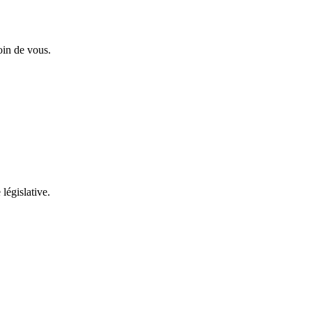
oin de vous.
 législative.