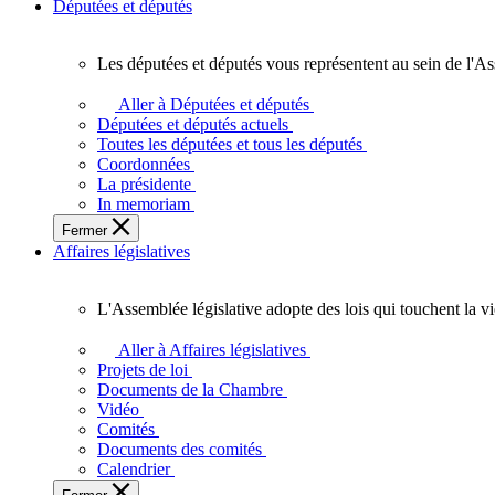
Députées et députés
Les députées et députés vous représentent au sein de l'As
Les
députées
Aller à Députées et députés
et
Députées et députés actuels
députés
Toutes les députées et tous les députés
vous
Coordonnées
représentent
La présidente
au
In memoriam
sein
Fermer
de
Affaires législatives
l'Assemblée
législative
de
L'Assemblée législative adopte des lois qui touchent la v
l'Ontario.
L'Assemblée
législative
Aller à Affaires législatives
adopte
Projets de loi
des
Documents de la Chambre
lois
Vidéo
qui
Comités
touchent
Documents des comités
la
Calendrier
vie