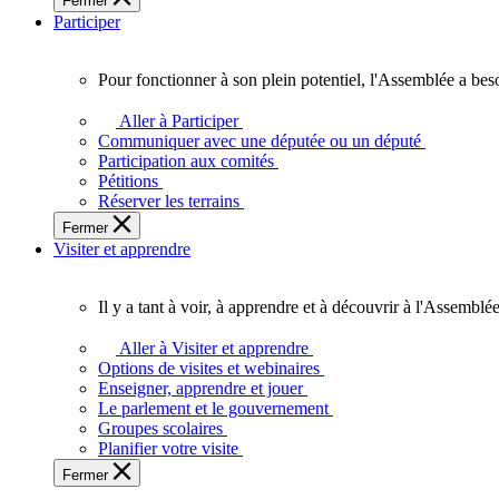
Fermer
des
Participer
Ontariennes
et
Ontariens.
Pour fonctionner à son plein potentiel, l'Assemblée a bes
Pour
fonctionner
Aller à Participer
à
Communiquer avec une députée ou un député
son
Participation aux comités
plein
Pétitions
potentiel,
Réserver les terrains
l'Assemblée
Fermer
a
Visiter et apprendre
besoin
de
vous.
Il y a tant à voir, à apprendre et à découvrir à l'Assemblée
Il
y
Aller à Visiter et apprendre
a
Options de visites et webinaires
tant
Enseigner, apprendre et jouer
à
Le parlement et le gouvernement
voir,
Groupes scolaires
à
Planifier votre visite
apprendre
Fermer
et