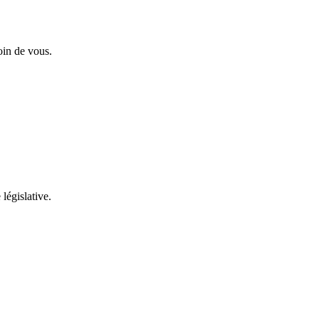
oin de vous.
 législative.