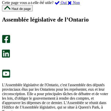
,
,
Cette page vous a-t-elle été utile?
Oui
Non
cette
cette
Haut de page
page
page
m’a
ne
Assemblée législative de l’Ontario
été
m’a
utile.
pas
Un
été
sondage
utile.
facultatif
Un
s’ouvre
sondage
dans
facultatif
un
s’ouvre
nouvel
dans
onglet.
un
nouvel
onglet.
L'Assemblée législative de l'Ontario, c'est l'assemblée des députés
provinciaux élus par les Ontariens pour les représenter, eux et leur
circonscription. Elle a pour principales tâches de débattre et de voter
les lois, d'obliger le gouvernement à rendre des comptes, et
d'approuver les dépenses de ce dernier. L'Assemblée se réunit dans
l'édifice de l'Assemblée législative, qui se situe à Queen's Park, à