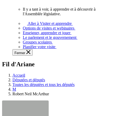
vous.
Il y a tant à voir, à apprendre et à découvrir à
Il
l'Assemblée législative.
y
a
Aller à Visiter et apprendre
tant
Options de visites et webinaires
à
Enseigner, apprendre et jouer
voir,
Le parlement et le gouvernement
à
Groupes scolaires
apprendre
Planifier votre visite
et
Fermer
à
découvrir
Fil d'Ariane
à
l'Assemblée
législative.
Accueil
Députées et députés
Toutes les députées et tous les députés
M
Robert Neil McArthur