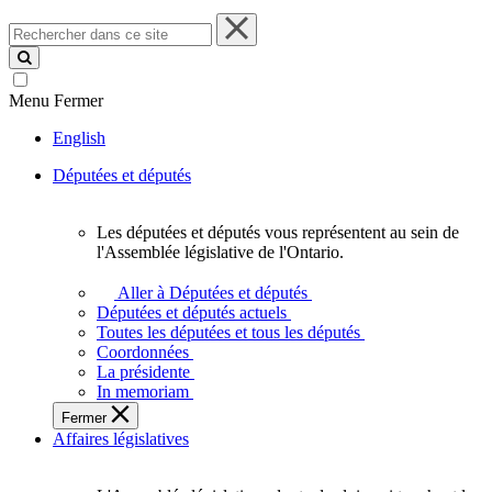
Rechercher
dans
ce
site
Menu
Fermer
English
Députées et députés
Les députées et députés vous représentent au sein de
Les
l'Assemblée législative de l'Ontario.
députées
et
Aller à Députées et députés
députés
Députées et députés actuels
vous
Toutes les députées et tous les députés
représentent
Coordonnées
au
La présidente
sein
In memoriam
de
Fermer
l'Assemblée
Affaires législatives
législative
de
l'Ontario.