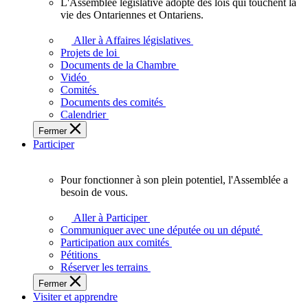
L'Assemblée législative adopte des lois qui touchent la
L'Assemblée
vie des Ontariennes et Ontariens.
législative
adopte
Aller à Affaires législatives
des
Projets de loi
lois
Documents de la Chambre
qui
Vidéo
touchent
Comités
la
Documents des comités
vie
Calendrier
des
Fermer
Ontariennes
Participer
et
Ontariens.
Pour fonctionner à son plein potentiel, l'Assemblée a
Pour
besoin de vous.
fonctionner
à
Aller à Participer
son
Communiquer avec une députée ou un député
plein
Participation aux comités
potentiel,
Pétitions
l'Assemblée
Réserver les terrains
a
Fermer
besoin
Visiter et apprendre
de