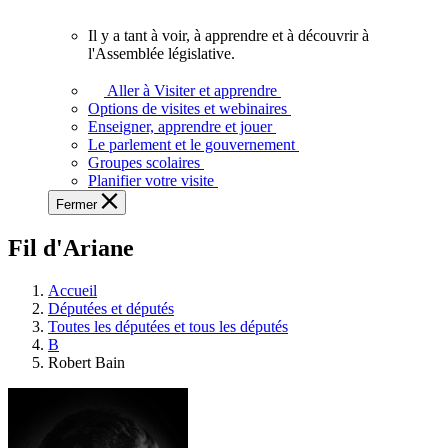
vous.
Il y a tant à voir, à apprendre et à découvrir à
Il
l'Assemblée législative.
y
a
Aller à Visiter et apprendre
tant
Options de visites et webinaires
à
Enseigner, apprendre et jouer
voir,
Le parlement et le gouvernement
à
Groupes scolaires
apprendre
Planifier votre visite
et
Fermer
à
découvrir
Fil d'Ariane
à
l'Assemblée
législative.
Accueil
Députées et députés
Toutes les députées et tous les députés
B
Robert Bain