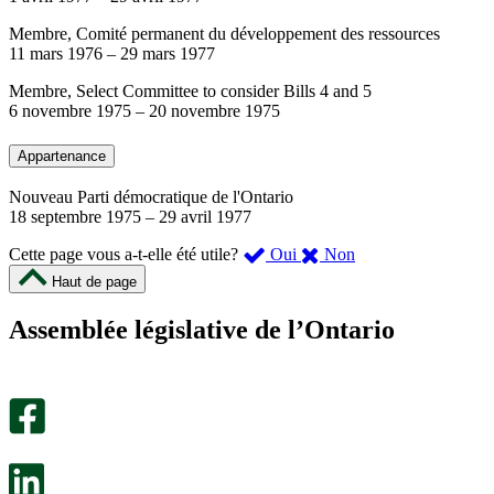
Membre, Comité permanent du développement des ressources
11 mars 1976
–
29 mars 1977
Membre, Select Committee to consider Bills 4 and 5
6 novembre 1975
–
20 novembre 1975
Appartenance
Nouveau Parti démocratique de l'Ontario
18 septembre 1975
–
29 avril 1977
,
,
Cette page vous a-t-elle été utile?
Oui
Non
cette
cette
Haut de page
page
page
m’a
ne
Assemblée législative de l’Ontario
été
m’a
utile.
pas
Un
été
sondage
utile.
facultatif
Un
s’ouvre
sondage
dans
facultatif
un
s’ouvre
nouvel
dans