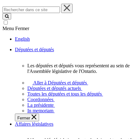
Rechercher
dans
ce
site
Menu
Fermer
English
Députées et députés
Les députées et députés vous représentent au sein de
Les
l'Assemblée législative de l'Ontario.
députées
et
Aller à Députées et députés
députés
Députées et députés actuels
vous
Toutes les députées et tous les députés
représentent
Coordonnées
au
La présidente
sein
In memoriam
de
Fermer
l'Assemblée
Affaires législatives
législative
de
l'Ontario.