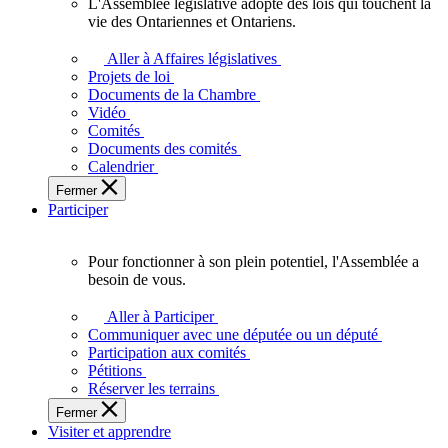
L'Assemblée législative adopte des lois qui touchent la
L'Assemblée
vie des Ontariennes et Ontariens.
législative
adopte
Aller à Affaires législatives
des
Projets de loi
lois
Documents de la Chambre
qui
Vidéo
touchent
Comités
la
Documents des comités
vie
Calendrier
des
Fermer
Ontariennes
Participer
et
Ontariens.
Pour fonctionner à son plein potentiel, l'Assemblée a
Pour
besoin de vous.
fonctionner
à
Aller à Participer
son
Communiquer avec une députée ou un député
plein
Participation aux comités
potentiel,
Pétitions
l'Assemblée
Réserver les terrains
a
Fermer
besoin
Visiter et apprendre
de