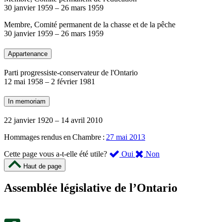
30 janvier 1959
–
26 mars 1959
Membre, Comité permanent de la chasse et de la pêche
30 janvier 1959
–
26 mars 1959
Appartenance
Parti progressiste-conservateur de l'Ontario
12 mai 1958
–
2 février 1981
In memoriam
22 janvier 1920
–
14 avril 2010
Hommages rendus en Chambre :
27 mai 2013
,
,
Cette page vous a-t-elle été utile?
Oui
Non
cette
cette
Haut de page
page
page
m’a
ne
Assemblée législative de l’Ontario
été
m’a
utile.
pas
Un
été
sondage
utile.