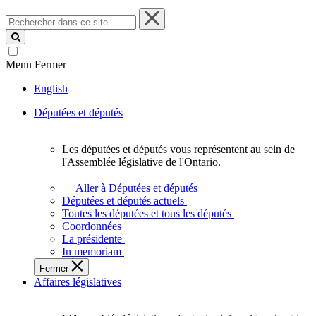
Rechercher
dans
ce
site
Menu
Fermer
English
Députées et députés
Les députées et députés vous représentent au sein de
Les
l'Assemblée législative de l'Ontario.
députées
et
Aller à Députées et députés
députés
Députées et députés actuels
vous
Toutes les députées et tous les députés
représentent
Coordonnées
au
La présidente
sein
In memoriam
de
Fermer
l'Assemblée
Affaires législatives
législative
de
l'Ontario.