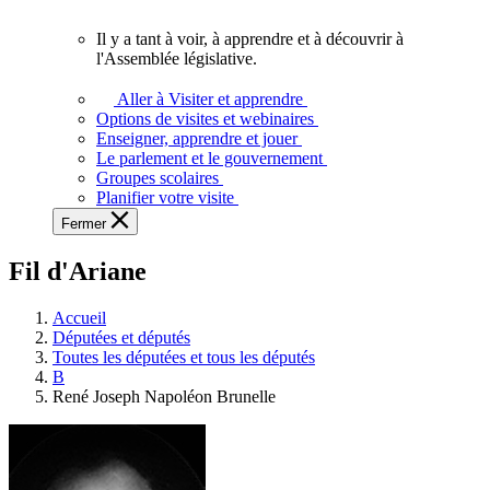
vous.
Il y a tant à voir, à apprendre et à découvrir à
Il
l'Assemblée législative.
y
a
Aller à Visiter et apprendre
tant
Options de visites et webinaires
à
Enseigner, apprendre et jouer
voir,
Le parlement et le gouvernement
à
Groupes scolaires
apprendre
Planifier votre visite
et
Fermer
à
découvrir
Fil d'Ariane
à
l'Assemblée
législative.
Accueil
Députées et députés
Toutes les députées et tous les députés
B
René Joseph Napoléon Brunelle