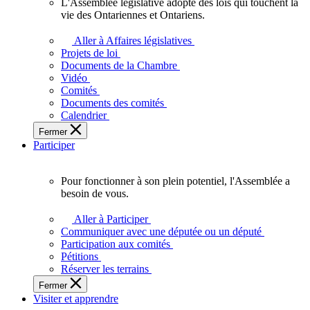
L'Assemblée législative adopte des lois qui touchent la
L'Assemblée
vie des Ontariennes et Ontariens.
législative
adopte
Aller à Affaires législatives
des
Projets de loi
lois
Documents de la Chambre
qui
Vidéo
touchent
Comités
la
Documents des comités
vie
Calendrier
des
Fermer
Ontariennes
Participer
et
Ontariens.
Pour fonctionner à son plein potentiel, l'Assemblée a
Pour
besoin de vous.
fonctionner
à
Aller à Participer
son
Communiquer avec une députée ou un député
plein
Participation aux comités
potentiel,
Pétitions
l'Assemblée
Réserver les terrains
a
Fermer
besoin
Visiter et apprendre
de