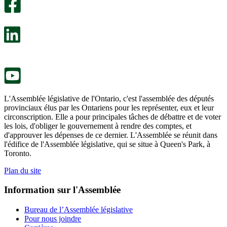
facultatif
Un
s’ouvre
sondage
dans
facultatif
un
s’ouvre
nouvel
dans
onglet.
un
nouvel
onglet.
L'Assemblée législative de l'Ontario, c'est l'assemblée des députés
provinciaux élus par les Ontariens pour les représenter, eux et leur
circonscription. Elle a pour principales tâches de débattre et de voter
les lois, d'obliger le gouvernement à rendre des comptes, et
d'approuver les dépenses de ce dernier. L'Assemblée se réunit dans
l'édifice de l'Assemblée législative, qui se situe à Queen's Park, à
Toronto.
Plan du site
Information sur l'Assemblée
Bureau de l’Assemblée législative
Pour nous joindre