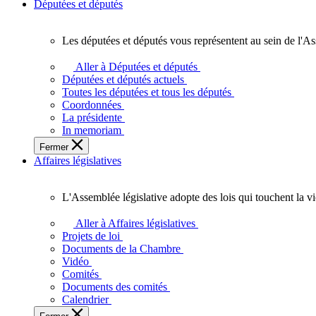
Députées et députés
Les députées et députés vous représentent au sein de l'As
Les
députées
Aller à Députées et députés
et
Députées et députés actuels
députés
Toutes les députées et tous les députés
vous
Coordonnées
représentent
La présidente
au
In memoriam
sein
Fermer
de
Affaires législatives
l'Assemblée
législative
de
L'Assemblée législative adopte des lois qui touchent la v
l'Ontario.
L'Assemblée
législative
Aller à Affaires législatives
adopte
Projets de loi
des
Documents de la Chambre
lois
Vidéo
qui
Comités
touchent
Documents des comités
la
Calendrier
vie