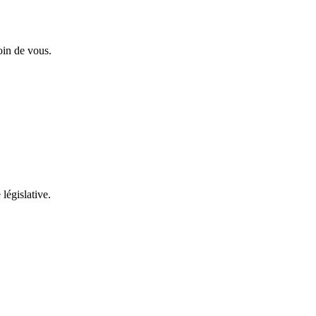
oin de vous.
 législative.