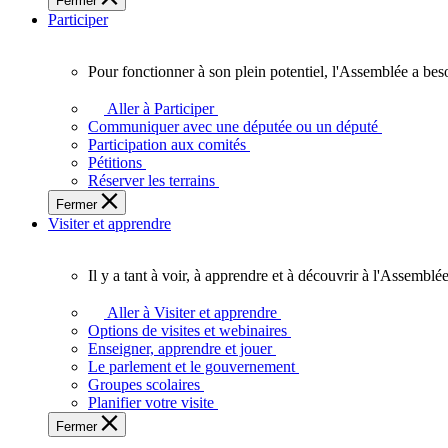
Fermer
des
Participer
Ontariennes
et
Ontariens.
Pour fonctionner à son plein potentiel, l'Assemblée a bes
Pour
fonctionner
Aller à Participer
à
Communiquer avec une députée ou un député
son
Participation aux comités
plein
Pétitions
potentiel,
Réserver les terrains
l'Assemblée
Fermer
a
Visiter et apprendre
besoin
de
vous.
Il y a tant à voir, à apprendre et à découvrir à l'Assemblée
Il
y
Aller à Visiter et apprendre
a
Options de visites et webinaires
tant
Enseigner, apprendre et jouer
à
Le parlement et le gouvernement
voir,
Groupes scolaires
à
Planifier votre visite
apprendre
Fermer
et