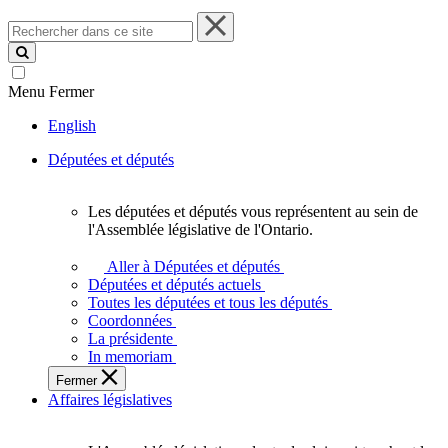
Rechercher
dans
ce
site
Menu
Fermer
English
Députées et députés
Les députées et députés vous représentent au sein de
Les
l'Assemblée législative de l'Ontario.
députées
et
Aller à Députées et députés
députés
Députées et députés actuels
vous
Toutes les députées et tous les députés
représentent
Coordonnées
au
La présidente
sein
In memoriam
de
Fermer
l'Assemblée
Affaires législatives
législative
de
l'Ontario.