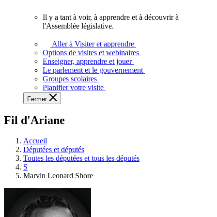
vous.
Il y a tant à voir, à apprendre et à découvrir à
Il
l'Assemblée législative.
y
a
Aller à Visiter et apprendre
tant
Options de visites et webinaires
à
Enseigner, apprendre et jouer
voir,
Le parlement et le gouvernement
à
Groupes scolaires
apprendre
Planifier votre visite
et
Fermer
à
découvrir
Fil d'Ariane
à
l'Assemblée
législative.
Accueil
Députées et députés
Toutes les députées et tous les députés
S
Marvin Leonard Shore