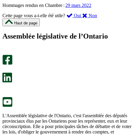
Hommages rendus en Chambre :
29 mars 2022
,
,
Cette page vous a-t-elle été utile?
Oui
Non
cette
cette
Haut de page
page
page
m’a
ne
Assemblée législative de l’Ontario
été
m’a
utile.
pas
Un
été
sondage
utile.
facultatif
Un
s’ouvre
sondage
dans
facultatif
un
s’ouvre
nouvel
dans
onglet.
un
nouvel
onglet.
L'Assemblée législative de l'Ontario, c'est l'assemblée des députés
provinciaux élus par les Ontariens pour les représenter, eux et leur
circonscription. Elle a pour principales tâches de débattre et de voter
les lois, d'obliger le gouvernement à rendre des comptes, et