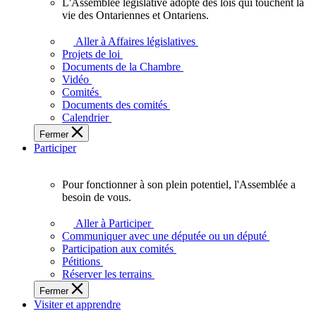
L'Assemblée législative adopte des lois qui touchent la
L'Assemblée
vie des Ontariennes et Ontariens.
législative
adopte
Aller à Affaires législatives
des
Projets de loi
lois
Documents de la Chambre
qui
Vidéo
touchent
Comités
la
Documents des comités
vie
Calendrier
des
Fermer
Ontariennes
Participer
et
Ontariens.
Pour fonctionner à son plein potentiel, l'Assemblée a
Pour
besoin de vous.
fonctionner
à
Aller à Participer
son
Communiquer avec une députée ou un député
plein
Participation aux comités
potentiel,
Pétitions
l'Assemblée
Réserver les terrains
a
Fermer
besoin
Visiter et apprendre
de